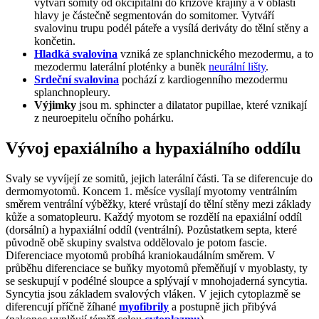
vytváří somity od okcipitální do křížové krajiny a v oblasti
hlavy je částečně segmentován do somitomer. Vytváří
svalovinu trupu podél páteře a vysílá deriváty do tělní stěny a
končetin.
Hladká svalovina
vzniká ze splanchnického mezodermu, a to
mezodermu laterální ploténky a buněk
neurální lišty
.
Srdeční svalovina
pochází z kardiogenního mezodermu
splanchnopleury.
Výjimky
jsou m. sphincter a dilatator pupillae, které vznikají
z neuroepitelu očního pohárku.
Vývoj epaxiálního a hypaxiálního oddílu
Svaly se vyvíjejí ze somitů, jejich laterální části. Ta se diferencuje do
dermomyotomů. Koncem 1. měsíce vysílají myotomy ventrálním
směrem ventrální výběžky, které vrůstají do tělní stěny mezi základy
kůže a somatopleuru. Každý myotom se rozdělí na epaxiální oddíl
(dorsální) a hypaxiální oddíl (ventrální). Pozůstatkem septa, které
původně obě skupiny svalstva oddělovalo je potom fascie.
Diferenciace myotomů probíhá kraniokaudálním směrem. V
průběhu diferenciace se buňky myotomů přeměňují v myoblasty, ty
se seskupují v podélné sloupce a splývají v mnohojaderná syncytia.
Syncytia jsou základem svalových vláken. V jejich cytoplazmě se
diferencují příčně žíhané
myofibrily
a postupně jich přibývá