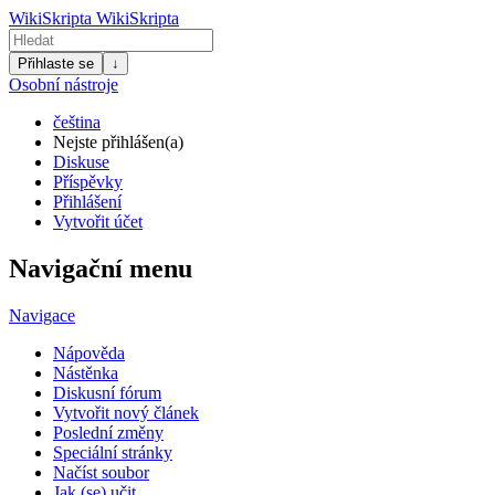
WikiSkripta
WikiSkripta
Přihlaste se
↓
Osobní nástroje
čeština
Nejste přihlášen(a)
Diskuse
Příspěvky
Přihlášení
Vytvořit účet
Navigační menu
Navigace
Nápověda
Nástěnka
Diskusní fórum
Vytvořit nový článek
Poslední změny
Speciální stránky
Načíst soubor
Jak (se) učit