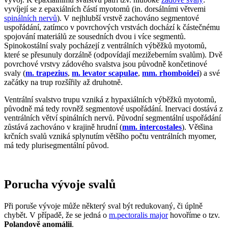
vyvíjejí se z epaxiálních částí myotomů (in. dorsálními větvemi
spinálních nervů
). V nejhlubší vrstvě zachováno segmentové
uspořádání, zatímco v povrchových vrstvách dochází k částečnému
spojování materiálů ze sousedních dvou i více segmentů.
Spinokostální svaly pocházejí z ventrálních výběžků myotomů,
které se přesunuly dorzálně (odpovídají mezižeberním svalům). Dvě
povrchové vrstvy zádového svalstva jsou původně končetinové
svaly (
m. trapezius
,
m. levator scapulae
,
mm. rhomboidei
) a své
začátky na trup rozšířily až druhotně.
Ventrální svalstvo trupu vzniká z hypaxiálních výběžků myotomů,
původně má tedy rovněž segmentové uspořádání. Inervaci dostává z
ventrálních větví spinálních nervů. Původní segmentální uspořádání
zůstává zachováno v krajině hrudní (
mm. intercostales
). Většina
krčních svalů vzniká splynutím většího počtu ventrálních myomer,
má tedy plurisegmentální původ.
Porucha vývoje svalů
Při poruše vývoje může některý sval být redukovaný, či úplně
chybět. V případě, že se jedná o
m.pectoralis major
hovoříme o tzv.
Polandově anomálii
.