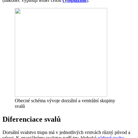
(nakonec vyplňují téměř celou
cytoplazmu
).
Obecné schéma vývoje dorzální a ventrální skupiny
svalů
Diferenciace svalů
Dorsální svalstvo trupu má v jednotlivých vrstvách různý původ a
vývoj. K epaxiálnímu svalstvu patří tzv. hluboké
zádové svaly
: