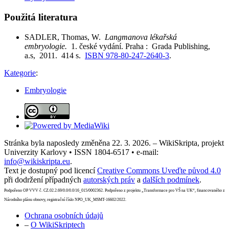
Použitá literatura
SADLER, Thomas, W.
Langmanova lékařská
embryologie.
1. české vydání. Praha : Grada Publishing,
a.s, 2011. 414 s.
ISBN 978-80-247-2640-3
.
Kategorie
:
Embryologie
Stránka byla naposledy změněna 22. 3. 2026. – WikiSkripta, projekt
Univerzity Karlovy • ISSN 1804-6517 • e-mail:
info@wikiskripta.eu
.
Text je dostupný pod licencí
Creative Commons Uveďte původ 4.0
při dodržení případných
autorských práv
a
dalších podmínek
.
Podpořeno OP VVV č. CZ.02.2.69/0.0/0.0/16_015/0002362. Podpořeno z projektu „Transformace pro VŠ na UK“, financovaného z
Národního plánu obnovy, registrační číslo NPO_UK_MSMT-16602/2022.
Ochrana osobních údajů
–
O WikiSkriptech