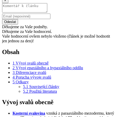
×
Odeslat
Děkujeme za Vaše podněty.
Děkujeme za Vaše hodnocení.
Vaše hodnocení ovšem nebylo vloženo (článek je možné hodnotit
jen jednou za den)!
Obsah
1
Vývoj svalů obecně
2
Vývoj epaxiálního a hypaxiálního oddílu
3
Diferenciace svalů
4
Porucha vývoje svalů
5
Odkazy
5.1
Související články
5.2
Použitá literatura
Vývoj svalů obecně
Kosterní svalovina
vzniká z paraaxiálního mezodermu, který