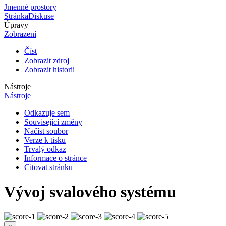
Jmenné prostory
Stránka
Diskuse
Úpravy
Zobrazení
Číst
Zobrazit zdroj
Zobrazit historii
Nástroje
Nástroje
Odkazuje sem
Související změny
Načíst soubor
Verze k tisku
Trvalý odkaz
Informace o stránce
Citovat stránku
Vývoj svalového systému