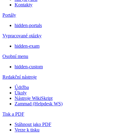
Kontakty
Portály
hidden-portals
Vypracované otázky
hidden-exam
Osobní menu
hidden-custom
Redakční nástroje
Údržba
Úkoly
Nástroje WikiSkript
Zammad (Helpdesk WS)
Tisk a PDF
Stáhnout jako PDF
Verze k tisku