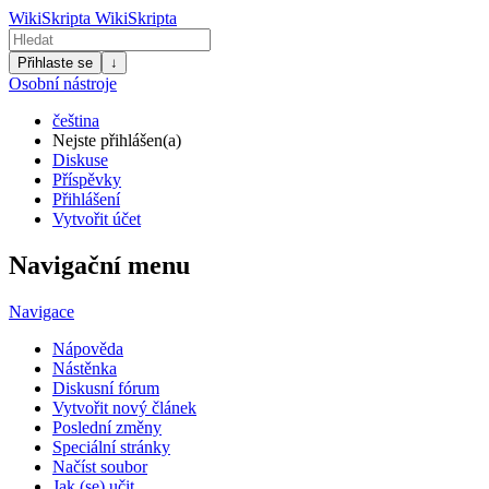
WikiSkripta
WikiSkripta
Přihlaste se
↓
Osobní nástroje
čeština
Nejste přihlášen(a)
Diskuse
Příspěvky
Přihlášení
Vytvořit účet
Navigační menu
Navigace
Nápověda
Nástěnka
Diskusní fórum
Vytvořit nový článek
Poslední změny
Speciální stránky
Načíst soubor
Jak (se) učit