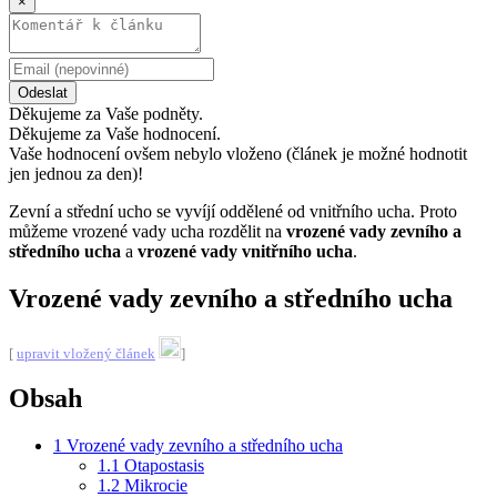
×
Odeslat
Děkujeme za Vaše podněty.
Děkujeme za Vaše hodnocení.
Vaše hodnocení ovšem nebylo vloženo (článek je možné hodnotit
jen jednou za den)!
Zevní a střední ucho se vyvíjí oddělené od vnitřního ucha. Proto
můžeme vrozené vady ucha rozdělit na
vrozené vady zevního a
středního ucha
a
vrozené vady vnitřního ucha
.
Vrozené vady zevního a středního ucha
[
upravit vložený článek
]
Obsah
1
Vrozené vady zevního a středního ucha
1.1
Otapostasis
1.2
Mikrocie