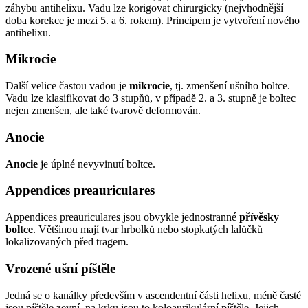
záhybu antihelixu. Vadu lze korigovat chirurgicky (nejvhodnější
doba korekce je mezi 5. a 6. rokem). Principem je vytvoření nového
antihelixu.
Mikrocie
Další velice častou vadou je
mikrocie
, tj. zmenšení ušního boltce.
Vadu lze klasifikovat do 3 stupňů, v případě 2. a 3. stupně je boltec
nejen zmenšen, ale také tvarově deformován.
Anocie
Anocie
je úplné nevyvinutí boltce.
Appendices preauriculares
Appendices preauriculares jsou obvykle jednostranné
přívěsky
boltce
. Většinou mají tvar hrbolků nebo stopkatých lalůčků
lokalizovaných před tragem.
Vrozené ušní píštěle
Jedná se o kanálky především v ascendentní části helixu, méně časté
jsou píštěle zevní, na krku jsou to koloaurikulární píštěle. Jejich