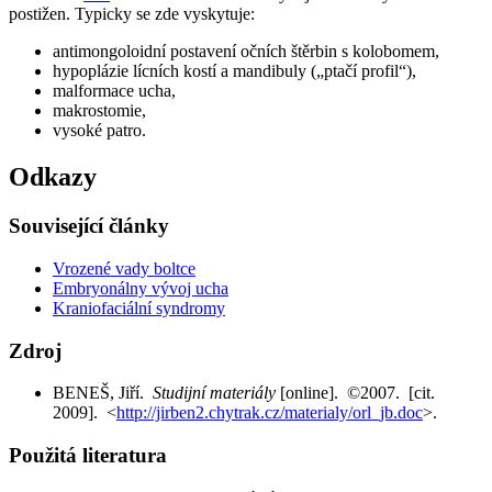
postižen. Typicky se zde vyskytuje:
antimongoloidní postavení očních štěrbin s kolobomem,
hypoplázie lícních kostí a mandibuly („ptačí profil“),
malformace ucha,
makrostomie,
vysoké patro.
Odkazy
Související články
Vrozené vady boltce
Embryonálny vývoj ucha
Kraniofaciální syndromy
Zdroj
BENEŠ, Jiří.
Studijní materiály
[online]. ©2007. [cit.
2009]. <
http://jirben2.chytrak.cz/materialy/orl_jb.doc
>.
Použitá literatura