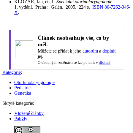
KLOZAR, Jan, et al.
Speciální otorinolaryngologie.
1. vydání. Praha : Galén, 2005. 224 s.
ISBN 80-7262-346-
X
.
Článek neobsahuje vše, co by
měl.
Můžete se přidat k jeho
autorům
a
doplnit
jej.
O vhodných změnách se lze poradit v
diskusi
.
Kategorie
:
Otorhinolaryngologie
Pediatrie
Genetika
Skryté kategorie:
Vložené články
Pahýly