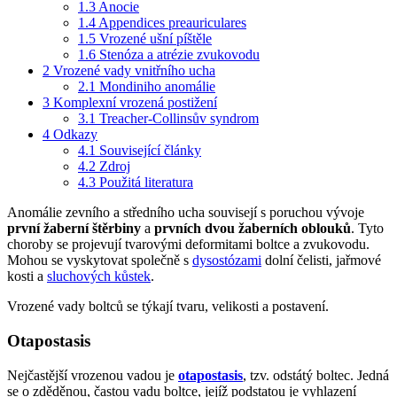
1.3
Anocie
1.4
Appendices preauriculares
1.5
Vrozené ušní píštěle
1.6
Stenóza a atrézie zvukovodu
2
Vrozené vady vnitřního ucha
2.1
Mondiniho anomálie
3
Komplexní vrozená postižení
3.1
Treacher-Collinsův syndrom
4
Odkazy
4.1
Související články
4.2
Zdroj
4.3
Použitá literatura
Anomálie zevního a středního ucha souvisejí s poruchou vývoje
první žaberní štěrbiny
a
prvních dvou žaberních oblouků
. Tyto
choroby se projevují tvarovými deformitami boltce a zvukovodu.
Mohou se vyskytovat společně s
dysostózami
dolní čelisti, jařmové
kosti a
sluchových kůstek
.
Vrozené vady boltců se týkají tvaru, velikosti a postavení.
Otapostasis
Nejčastější vrozenou vadou je
otapostasis
, tzv. odstátý boltec. Jedná
se o zděděnou, častou vadu boltce, jejíž podstatou je vyhlazení