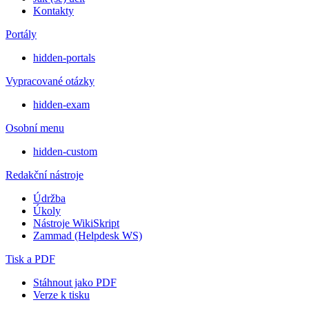
Kontakty
Portály
hidden-portals
Vypracované otázky
hidden-exam
Osobní menu
hidden-custom
Redakční nástroje
Údržba
Úkoly
Nástroje WikiSkript
Zammad (Helpdesk WS)
Tisk a PDF
Stáhnout jako PDF
Verze k tisku