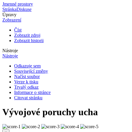
Jmenné prostory
Stránka
Diskuse
Úpravy
Zobrazení
Číst
Zobrazit zdroj
Zobrazit historii
Nástroje
Nástroje
Odkazuje sem
Související změny
Načíst soubor
Verze k tisku
Trvalý odkaz
Informace o stránce
Citovat stránku
Vývojové poruchy ucha