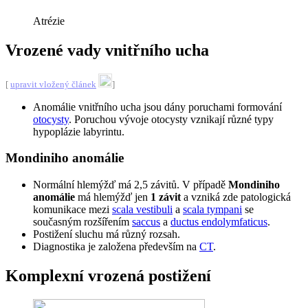
Atrézie
Vrozené vady vnitřního ucha
[
upravit vložený článek
]
Anomálie vnitřního ucha jsou dány poruchami formování
otocysty
. Poruchou vývoje otocysty vznikají různé typy
hypoplázie labyrintu.
Mondiniho anomálie
Normální hlemýžď má 2,5 závitů. V případě
Mondiniho
anomálie
má hlemýžď jen
1 závit
a vzniká zde patologická
komunikace mezi
scala vestibuli
a
scala tympani
se
současným rozšířením
saccus
a
ductus endolymfaticus
.
Postižení sluchu má různý rozsah.
Diagnostika je založena především na
CT
.
Komplexní vrozená postižení