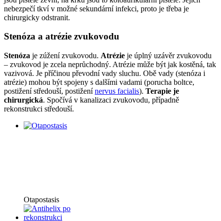
nebezpečí tkví v možné sekundární infekci, proto je třeba je
chirurgicky odstranit.
Stenóza a atrézie zvukovodu
Stenóza
je zúžení zvukovodu.
Atrézie
je úplný uzávěr zvukovodu
– zvukovod je zcela neprůchodný. Atrézie může být jak kostěná, tak
vazivová. Je příčinou převodní vady sluchu. Obě vady (stenóza i
atrézie) mohou být spojeny s dalšími vadami (porucha boltce,
postižení středouší, postižení
nervus facialis
).
Terapie je
chirurgická
. Spočívá v kanalizaci zvukovodu, případně
rekonstrukci středouší.
Otapostasis