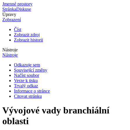
Jmenné prostory
Stránka
Diskuse
Úpravy
Zobrazení
Číst
Zobrazit zdroj
Zobrazit historii
Nástroje
Nástroje
Odkazuje sem
Související změny
Načíst soubor
Verze k tisku
Trvalý odkaz
Informace o stránce
Citovat stránku
Vývojové vady branchiální
oblasti