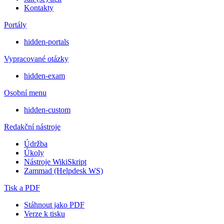
Kontakty
Portály
hidden-portals
Vypracované otázky
hidden-exam
Osobní menu
hidden-custom
Redakční nástroje
Údržba
Úkoly
Nástroje WikiSkript
Zammad (Helpdesk WS)
Tisk a PDF
Stáhnout jako PDF
Verze k tisku