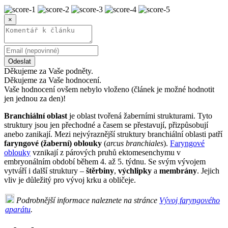
×
Odeslat
Děkujeme za Vaše podněty.
Děkujeme za Vaše hodnocení.
Vaše hodnocení ovšem nebylo vloženo (článek je možné hodnotit
jen jednou za den)!
Branchiální oblast
je oblast tvořená žaberními strukturami. Tyto
struktury jsou jen přechodné a časem se přestavují, přizpůsobují
anebo zanikají. Mezi nejvýraznější struktury branchiální oblasti patří
faryngové (žaberní) oblouky
(
arcus branchiales
).
Faryngové
oblouky
vznikají z párových pruhů ektomesenchymu v
embryonálním období během 4. až 5. týdnu. Se svým vývojem
vytváří i další struktury –
štěrbiny
,
výchlipky
a
membrány
. Jejich
vliv je důležitý pro vývoj krku a obličeje.
Podrobnější informace naleznete na stránce
Vývoj faryngového
aparátu
.