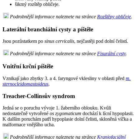
šikmý rozštěp obličeje.
Podrobnější informace naleznete na stránce
Rozštěpy obličeje
.
Laterální branchiální cysty a píštěle
Jsou pozůstatkem po
sinus cervicalis
, nejčastěji pod dolní čelistí.
Podrobnější informace naleznete na stránce
Fisurální cysty
.
Vnitřní krční píštěle
Vznikají jako zbytky 3. a 4. faryngové vklesliny v oblasti před
m.
sternocleidomastoideus
.
Treacher-Collinsův syndrom
Jedná se o poruchu vývoje 1. žaberního oblouku. Kvůli
nedostatečně vytvořené
os zygomaticum
dochází k lícní hypoplasii.
K dalším poruchám patří hypoplasie dolní čelisti, skloněná víčka a
malformace vnějšího ucha.
Podrobnější informace naleznete na stránce
Kraniofaciální