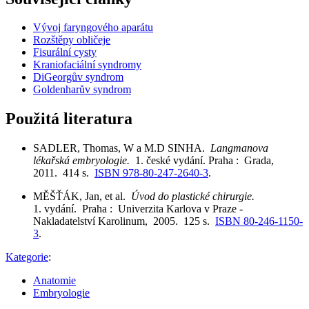
Vývoj faryngového aparátu
Rozštěpy obličeje
Fisurální cysty
Kraniofaciální syndromy
DiGeorgův syndrom
Goldenharův syndrom
Použitá literatura
SADLER, Thomas, W a M.D SINHA.
Langmanova
lékařská embryologie.
1. české vydání. Praha : Grada,
2011. 414 s.
ISBN 978-80-247-2640-3
.
MĚŠŤÁK, Jan, et al.
Úvod do plastické chirurgie.
1. vydání. Praha : Univerzita Karlova v Praze -
Nakladatelství Karolinum, 2005. 125 s.
ISBN 80-246-1150-
3
.
Kategorie
:
Anatomie
Embryologie