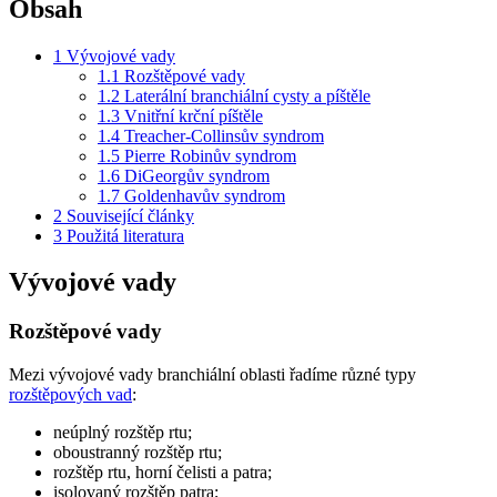
Obsah
1
Vývojové vady
1.1
Rozštěpové vady
1.2
Laterální branchiální cysty a píštěle
1.3
Vnitřní krční píštěle
1.4
Treacher-Collinsův syndrom
1.5
Pierre Robinův syndrom
1.6
DiGeorgův syndrom
1.7
Goldenhavův syndrom
2
Související články
3
Použitá literatura
Vývojové vady
Rozštěpové vady
Mezi vývojové vady branchiální oblasti řadíme různé typy
rozštěpových vad
:
neúplný rozštěp rtu;
oboustranný rozštěp rtu;
rozštěp rtu, horní čelisti a patra;
isolovaný rozštěp patra;