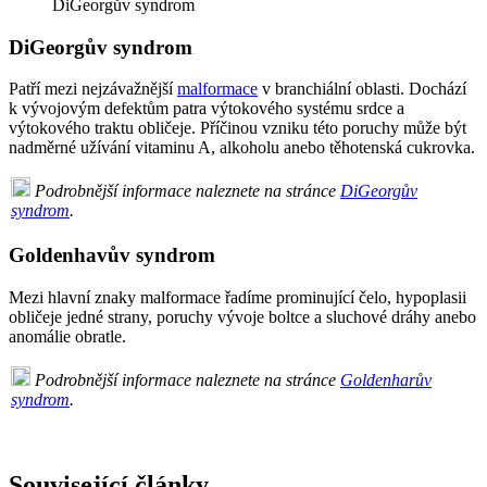
DiGeorgův syndrom
DiGeorgův syndrom
Patří mezi nejzávažnější
malformace
v branchiální oblasti. Dochází
k vývojovým defektům patra výtokového systému srdce a
výtokového traktu obličeje. Příčinou vzniku této poruchy může být
nadměrné užívání vitaminu A, alkoholu anebo těhotenská cukrovka.
Podrobnější informace naleznete na stránce
DiGeorgův
syndrom
.
Goldenhavův syndrom
Mezi hlavní znaky malformace řadíme prominující čelo, hypoplasii
obličeje jedné strany, poruchy vývoje boltce a sluchové dráhy anebo
anomálie obratle.
Podrobnější informace naleznete na stránce
Goldenharův
syndrom
.
Související články