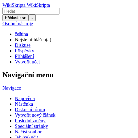
WikiSkripta
WikiSkripta
Přihlaste se
↓
Osobní nástroje
čeština
Nejste přihlášen(a)
Diskuse
Příspěvky
Přihlášení
Vytvořit účet
Navigační menu
Navigace
Nápověda
Nástěnka
Diskusní fórum
Vytvořit nový článek
Poslední změny
Speciální stránky
Načíst soubor
Jak (se) učit