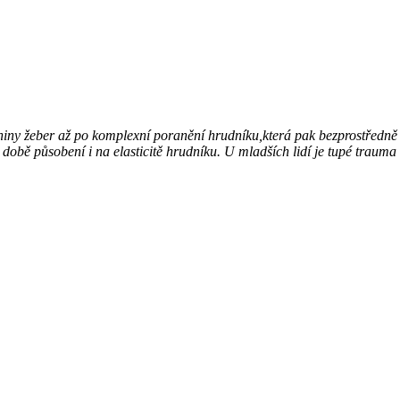
niny žeber až po komplexní poranění hrudníku,která pak bezprostředně 
na době působení i na elasticitě hrudníku. U mladších lidí je tupé trau