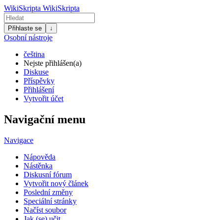
WikiSkripta
WikiSkripta
Přihlaste se
↓
Osobní nástroje
čeština
Nejste přihlášen(a)
Diskuse
Příspěvky
Přihlášení
Vytvořit účet
Navigační menu
Navigace
Nápověda
Nástěnka
Diskusní fórum
Vytvořit nový článek
Poslední změny
Speciální stránky
Načíst soubor
Jak (se) učit