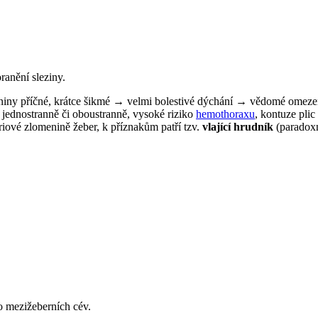
oranění sleziny.
eniny příčné, krátce šikmé → velmi bolestivé dýchání → vědomé omeze
 jednostranně či oboustranně, vysoké riziko
hemothoraxu
, kontuze plic 
riové zlomenině žeber, k příznakům patří tzv.
vlající hrudník
(paradoxn
bo mezižeberních cév.