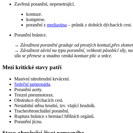
Zavřená poranění, nepenetrující.
kontuze.
komprese.
poranění z
mediastina
– průnik z dolních dýchacích cest.
Poranění bránice.
→
Závažnost poranění graduje od prostých kontuzí,přes zlome
→
Závažnost závisí na typu poranění, velikosti působící síly, 
síla se přenese a snadno vzniká kontuze plic a srdce
.
Mezi kritické stavy patří
Masivní nitrohrudní krvácení.
Srdeční tamponáda
.
Poranění aorty.
Tenzní pneumotorax.
Obstrukce dýchacích cest.
Nestabilní stěna hrudní, tzv. vlající hrudník.
Tracheobronchiální poranění.
Ruptura bránice s herniací břišních orgánů.
Poranění jícnu.
Stavy ohrožující život nemocného