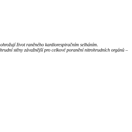
ohrožují život raněného kardiorespiračním selháním.
ma hrudní stěny závažnější pro celkové poranění nitrohrudních orgánů –