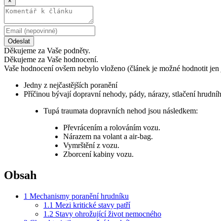
×
Odeslat
Děkujeme za Vaše podněty.
Děkujeme za Vaše hodnocení.
Vaše hodnocení ovšem nebylo vloženo (článek je možné hodnotit jen 
Jedny z nejčastějších poranění
Příčinou bývají dopravní nehody, pády, nárazy, stlačení hrudníh
Tupá traumata dopravních nehod jsou následkem:
Převrácením a rolováním vozu.
Nárazem na volant a air-bag.
Vymrštění z vozu.
Zborcení kabiny vozu.
Obsah
1
Mechanismy poranění hrudníku
1.1
Mezi kritické stavy patří
1.2
Stavy ohrožující život nemocného