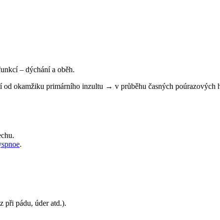
funkcí – dýchání a oběh.
í od okamžiku primárního inzultu → v průběhu časných poúrazových ho
echu.
yspnoe
.
při pádu, úder atd.).