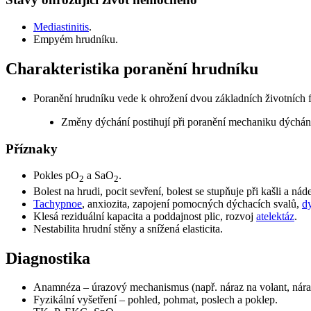
Mediastinitis
.
Empyém hrudníku.
Charakteristika poranění hrudníku
Poranění hrudníku vede k ohrožení dvou základních životních 
Změny dýchání postihují při poranění mechaniku dýchán
Příznaky
Pokles pO
a SaO
.
2
2
Bolest na hrudi, pocit sevření, bolest se stupňuje při kašli a nád
Tachypnoe
, anxiozita, zapojení pomocných dýchacích svalů,
d
Klesá reziduální kapacita a poddajnost plic, rozvoj
atelektáz
.
Nestabilita hrudní stěny a snížená elasticita.
Diagnostika
Anamnéza – úrazový mechanismus (např. náraz na volant, náraz 
Fyzikální vyšetření – pohled, pohmat, poslech a poklep.