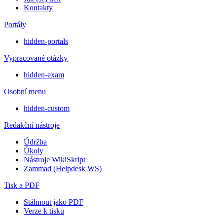
Kontakty
Portály
hidden-portals
Vypracované otázky
hidden-exam
Osobní menu
hidden-custom
Redakční nástroje
Údržba
Úkoly
Nástroje WikiSkript
Zammad (Helpdesk WS)
Tisk a PDF
Stáhnout jako PDF
Verze k tisku