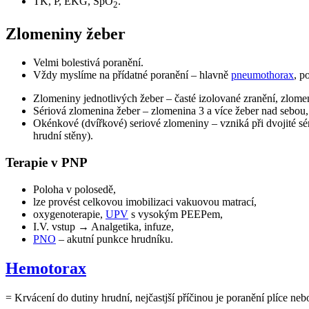
TK, P, EKG, SpO
.
2
Zlomeniny žeber
Velmi bolestivá poranění.
Vždy myslíme na přídatné poranění – hlavně
pneumothorax
, p
Zlomeniny jednotlivých žeber – časté izolované zranění, zlom
Sériová zlomenina žeber – zlomenina 3 a více žeber nad sebou,
Okénkové (dvířkové) seriové zlomeniny – vzniká při dvojité sé
hrudní stěny).
Terapie v PNP
Poloha v polosedě,
lze provést celkovou imobilizaci vakuovou matrací,
oxygenoterapie,
UPV
s vysokým PEEPem,
I.V. vstup → Analgetika, infuze,
PNO
– akutní punkce hrudníku.
Hemotorax
= Krvácení do dutiny hrudní, nejčastjší příčinou je poranění plíce ne