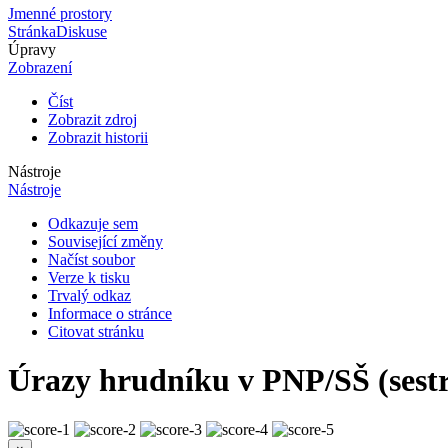
Jmenné prostory
Stránka
Diskuse
Úpravy
Zobrazení
Číst
Zobrazit zdroj
Zobrazit historii
Nástroje
Nástroje
Odkazuje sem
Související změny
Načíst soubor
Verze k tisku
Trvalý odkaz
Informace o stránce
Citovat stránku
Úrazy hrudníku v PNP/SŠ (sest