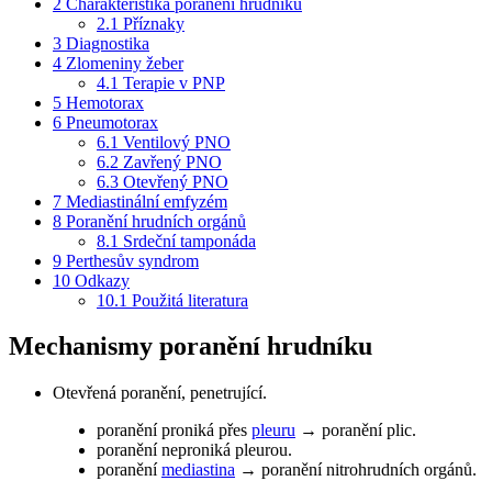
2
Charakteristika poranění hrudníku
2.1
Příznaky
3
Diagnostika
4
Zlomeniny žeber
4.1
Terapie v PNP
5
Hemotorax
6
Pneumotorax
6.1
Ventilový PNO
6.2
Zavřený PNO
6.3
Otevřený PNO
7
Mediastinální emfyzém
8
Poranění hrudních orgánů
8.1
Srdeční tamponáda
9
Perthesův syndrom
10
Odkazy
10.1
Použitá literatura
Mechanismy poranění hrudníku
Otevřená poranění, penetrující.
poranění proniká přes
pleuru
→ poranění plic.
poranění neproniká pleurou.
poranění
mediastina
→ poranění nitrohrudních orgánů.