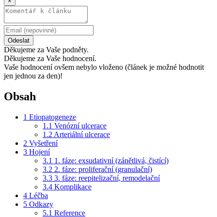
×
Odeslat
Děkujeme za Vaše podněty.
Děkujeme za Vaše hodnocení.
Vaše hodnocení ovšem nebylo vloženo (článek je možné hodnotit
jen jednou za den)!
Obsah
1
Etiopatogeneze
1.1
Venózní ulcerace
1.2
Arteriální ulcerace
2
Vyšetření
3
Hojení
3.1
1. fáze: exsudativní (zánětlivá, čistící)
3.2
2. fáze: proliferační (granulační)
3.3
3. fáze: reepitelizační, remodelační
3.4
Komplikace
4
Léčba
5
Odkazy
5.1
Reference