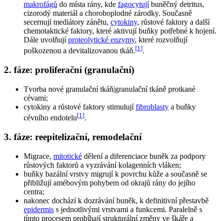
makrofágů
do místa rány, kde
fagocytují
buněčný detritus,
cizorodý materiál a choroboplodné zárodky. Současně
secernují mediátory zánětu,
cytokiny
, růstové faktory a další
chemotaktické faktory, které aktivují buňky potřebné k hojení.
Dále uvolňují
proteolytické enzymy
, které rozvolňují
[
1
]
poškozenou a devitalizovanou tkáň.
.
2. fáze: proliferační (granulační)
Tvorba nové granulační tkáň|granulační tkáně protkané
cévami;
cytokiny a růstové faktory stimulují
fibroblasty
a buňky
[
1
]
cévního endotelu
.
3. fáze: reepitelizační, remodelační
Migrace,
mitotické
dělení a diferenciace buněk za podpory
růstových faktorů a vyzrávání kolagenních vláken;
buňky bazální vrstvy migrují k povrchu kůže a současně se
přibližují amébovým pohybem od okrajů rány do jejího
centra;
nakonec dochází k dozrávání buněk, k definitivní přestavbě
epidermis
s jednotlivými vrstvami a funkcemi. Paralelně s
tímto procesem probíhají strukturální změny ve škáře a