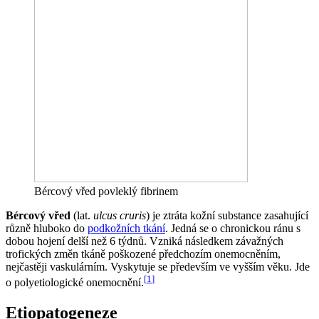
Bércový vřed povleklý fibrinem
Bércový vřed
(lat.
ulcus cruris
) je ztráta kožní substance zasahující
různě hluboko do
podkožních tkání
. Jedná se o chronickou ránu s
dobou hojení delší než 6 týdnů. Vzniká následkem závažných
trofických změn tkáně poškozené předchozím onemocněním,
nejčastěji vaskulárním. Vyskytuje se především ve vyšším věku. Jde
[
1
]
o polyetiologické onemocnění.
Etiopatogeneze