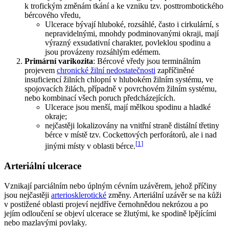
k trofickým změnám tkání a ke vzniku tzv. posttrombotického
bércového vředu,
Ulcerace bývají hluboké, rozsáhlé, často i cirkulární, s
nepravidelnými, mnohdy podminovanými okraji, mají
výrazný exsudativní charakter, povleklou spodinu a
jsou provázeny rozsáhlým edémem.
Primární varikozita
: Bércové vředy jsou terminálním
projevem
chronické žilní nedostatečnosti
zapříčiněné
insuficiencí žilních chlopní v hlubokém žilním systému, ve
spojovacích žilách, případně v povrchovém žilním systému,
nebo kombinací všech poruch předcházejících.
Ulcerace jsou menší, mají mělkou spodinu a hladké
okraje;
nejčastěji lokalizovány na vnitřní straně distální třetiny
bérce v místě tzv. Cockettových perforátorů, ale i nad
[
1
]
jinými místy v oblasti bérce.
Arteriální ulcerace
Vznikají parciálním nebo úplným cévním uzávěrem, jehož příčiny
jsou nejčastěji
arteriosklerotické
změny. Arteriální uzávěr se na kůži
v postižené oblasti projeví nejdříve černohnědou nekrózou a po
jejím odloučení se objeví ulcerace se žlutými, ke spodině lpějícími
nebo mazlavými povlaky.