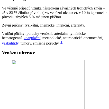
Ve většině případů vzniká následkem závažných trofických změn –
až v 85 % žilního původu (tzv. venózní ulcerace), v 10 % tepenného
původu, zbylých 5 % má jinou příčinu.
Zevní příčiny: fyzikální, chemické, infekční, artefakty.
Vnitřní příčiny: poruchy venózní, arteriální, lymfatické,
hematogenní,
koagulační
, metabolické, neuropatická onemocnění,
[
1
]
vaskulitidy
, tumory, smíšené poruchy.
Venózní ulcerace