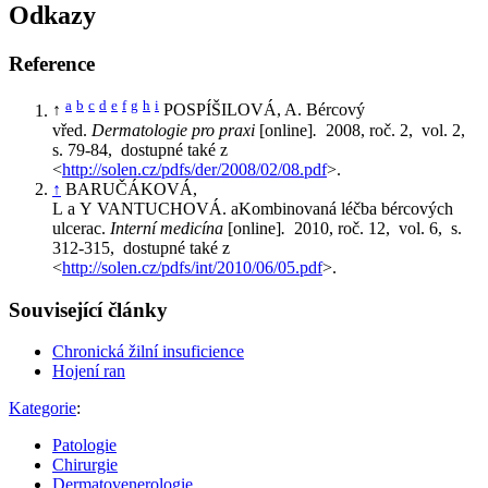
Odkazy
Reference
a
b
c
d
e
f
g
h
i
↑
POSPÍŠILOVÁ, A. Bércový
vřed.
Dermatologie pro praxi
[online]
.
2008, roč. 2, vol. 2,
s. 79-84, dostupné také z
<
http://solen.cz/pdfs/der/2008/02/08.pdf
>.
↑
BARUČÁKOVÁ,
L a Y VANTUCHOVÁ. aKombinovaná léčba bércových
ulcerac.
Interní medicína
[online]
.
2010, roč. 12, vol. 6, s.
312-315, dostupné také z
<
http://solen.cz/pdfs/int/2010/06/05.pdf
>.
Související články
Chronická žilní insuficience
Hojení ran
Kategorie
:
Patologie
Chirurgie
Dermatovenerologie