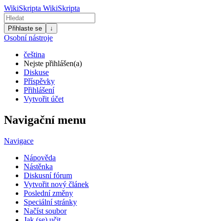
WikiSkripta
WikiSkripta
Přihlaste se
↓
Osobní nástroje
čeština
Nejste přihlášen(a)
Diskuse
Příspěvky
Přihlášení
Vytvořit účet
Navigační menu
Navigace
Nápověda
Nástěnka
Diskusní fórum
Vytvořit nový článek
Poslední změny
Speciální stránky
Načíst soubor
Jak (se) učit