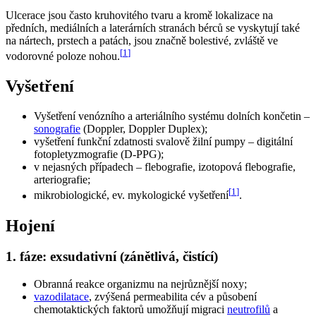
Ulcerace jsou často kruhovitého tvaru a kromě lokalizace na
předních, mediálních a laterárních stranách bérců se vyskytují také
na nártech, prstech a patách, jsou značně bolestivé, zvláště ve
[
1
]
vodorovné poloze nohou.
Vyšetření
Vyšetření venózního a arteriálního systému dolních končetin –
sonografie
(Doppler, Doppler Duplex);
vyšetření funkční zdatnosti svalově žilní pumpy – digitální
fotopletyzmografie (D-PPG);
v nejasných případech – flebografie, izotopová flebografie,
arteriografie;
[
1
]
mikrobiologické, ev. mykologické vyšetření
.
Hojení
1. fáze: exsudativní (zánětlivá, čistící)
Obranná reakce organizmu na nejrůznější noxy;
vazodilatace
, zvýšená permeabilita cév a působení
chemotaktických faktorů umožňují migraci
neutrofilů
a