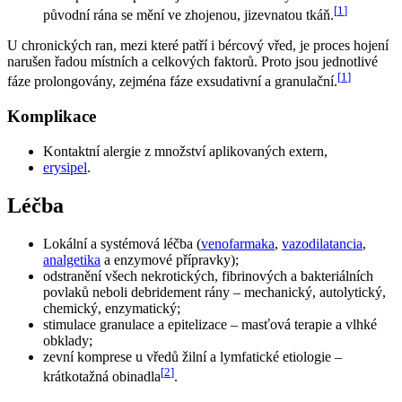
[
1
]
původní rána se mění ve zhojenou, jizevnatou tkáň.
U chronických ran, mezi které patří i bércový vřed, je proces hojení
narušen řadou místních a celkových faktorů. Proto jsou jednotlivé
[
1
]
fáze prolongovány, zejména fáze exsudativní a granulační.
Komplikace
Kontaktní alergie z množství aplikovaných extern,
erysipel
.
Léčba
Lokální a systémová léčba (
venofarmaka
,
vazodilatancia
,
analgetika
a enzymové přípravky);
odstranění všech nekrotických, fibrinových a bakteriálních
povlaků neboli debridement rány – mechanický, autolytický,
chemický, enzymatický;
stimulace granulace a epitelizace – masťová terapie a vlhké
obklady;
zevní komprese u vředů žilní a lymfatické etiologie –
[
2
]
krátkotažná obinadla
.