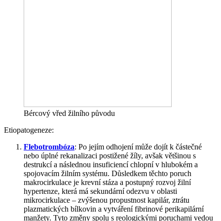
Bércový vřed žilního původu
Etiopatogeneze:
Flebotrombóza
: Po jejím odhojení může dojít k částečné
nebo úplné rekanalizaci postižené žíly, avšak většinou s
destrukcí a následnou insuficiencí chlopní v hlubokém a
spojovacím žilním systému. Důsledkem těchto poruch
makrocirkulace je krevní stáza a postupný rozvoj žilní
hypertenze, která má sekundární odezvu v oblasti
mikrocirkulace – zvýšenou propustnost kapilár, ztrátu
plazmatických bílkovin a vytváření fibrinové perikapilární
manžety. Tyto změny spolu s reologickými poruchami vedou