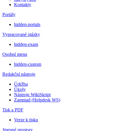
Kontakty
Portály
hidden-portals
Vypracované otázky
hidden-exam
Osobní menu
hidden-custom
Redakční nástroje
Údržba
Úkoly
Nástroje WikiSkript
Zammad (Helpdesk WS)
Tisk a PDF
Verze k tisku
Jmenné prostory