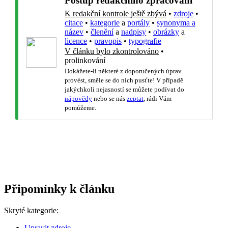
Postup redakčního zpracování
K redakční kontrole ještě zbývá
•
zdroje
•
citace
•
kategorie
a
portály
•
synonyma a
název
•
členění
a
nadpisy
•
obrázky
a
licence
•
pravopis
•
typografie
V článku bylo zkontrolováno
•
prolinkování
Dokážete-li některé z doporučených úprav
provést, směle se do nich pusťte! V případě
jakýchkoli nejasností se můžete podívat do
nápovědy
nebo se nás
zeptat
, rádi Vám
pomůžeme.
Připomínky k článku
Skryté kategorie:
Upravit zdroje