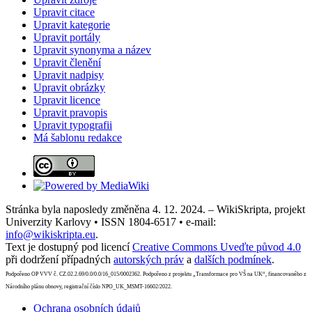
Upravit citace
Upravit kategorie
Upravit portály
Upravit synonyma a název
Upravit členění
Upravit nadpisy
Upravit obrázky
Upravit licence
Upravit pravopis
Upravit typografii
Má šablonu redakce
Stránka byla naposledy změněna 4. 12. 2024. – WikiSkripta, projekt
Univerzity Karlovy • ISSN 1804-6517 • e-mail:
info@wikiskripta.eu
.
Text je dostupný pod licencí
Creative Commons Uveďte původ 4.0
při dodržení případných
autorských práv
a
dalších podmínek
.
Podpořeno OP VVV č. CZ.02.2.69/0.0/0.0/16_015/0002362. Podpořeno z projektu „Transformace pro VŠ na UK“, financovaného z
Národního plánu obnovy, registrační číslo NPO_UK_MSMT-16602/2022.
Ochrana osobních údajů