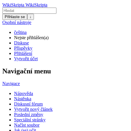
WikiSkripta
WikiSkripta
Přihlaste se
↓
Osobní nástroje
čeština
Nejste přihlášen(a)
Diskuse
Příspěvky
Přihlášení
Vytvořit účet
Navigační menu
Navigace
Nápověda
Nástěnka
Diskusní fórum
Vytvořit nový článek
Poslední změny
Speciální stránky
Načíst soubor
Jak (se) učit