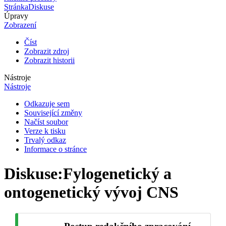
Stránka
Diskuse
Úpravy
Zobrazení
Číst
Zobrazit zdroj
Zobrazit historii
Nástroje
Nástroje
Odkazuje sem
Související změny
Načíst soubor
Verze k tisku
Trvalý odkaz
Informace o stránce
Diskuse
:
Fylogenetický a
ontogenetický vývoj CNS