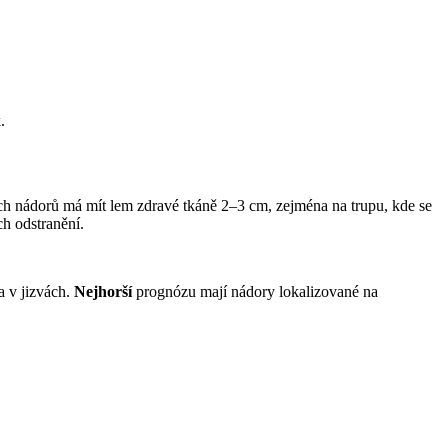
.
ších nádorů má mít lem zdravé tkáně 2–3 cm, zejména na trupu, kde se
ch odstranění.
a v jizvách.
Nejhorší
prognózu mají nádory lokalizované na