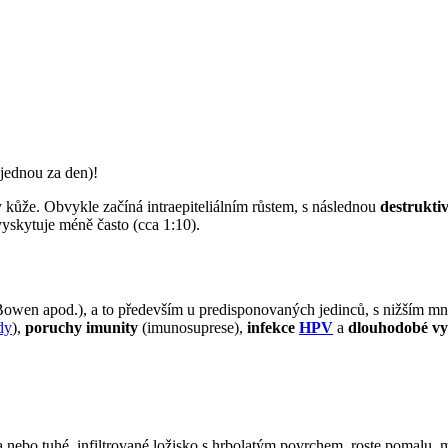
jednou za den)!
y kůže. Obvykle začíná intraepiteliálním růstem, s následnou
destruktiv
yskytuje méně často (cca 1:10).
 Bowen apod.), a to především u predisponovaných jedinců, s nižším mno
dy
),
poruchy imunity
(imunosuprese),
infekce
HPV
a
dlouhodobé vy
ebo tuhé, infiltrované ložisko s hrbolatým povrchem, roste pomalu, m