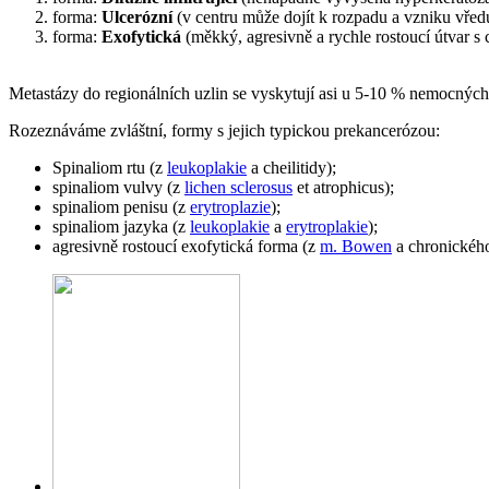
forma:
Ulcerózní
(v centru může dojít k rozpadu a vzniku vředu
forma:
Exofytická
(měkký, agresivně a rychle rostoucí útvar s
Metastázy do regionálních uzlin se vyskytují asi u 5-10 % nemocných. 
Rozeznáváme zvláštní, formy s jejich typickou prekancerózou:
Spinaliom rtu (z
leukoplakie
a cheilitidy);
spinaliom vulvy (z
lichen sclerosus
et atrophicus);
spinaliom penisu (z
erytroplazie
);
spinaliom jazyka (z
leukoplakie
a
erytroplakie
);
agresivně rostoucí exofytická forma (z
m. Bowen
a chronického