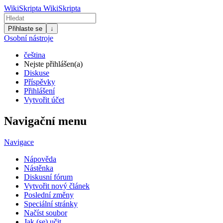
WikiSkripta
WikiSkripta
Přihlaste se
↓
Osobní nástroje
čeština
Nejste přihlášen(a)
Diskuse
Příspěvky
Přihlášení
Vytvořit účet
Navigační menu
Navigace
Nápověda
Nástěnka
Diskusní fórum
Vytvořit nový článek
Poslední změny
Speciální stránky
Načíst soubor
Jak (se) učit