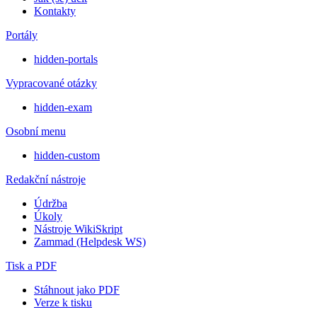
Kontakty
Portály
hidden-portals
Vypracované otázky
hidden-exam
Osobní menu
hidden-custom
Redakční nástroje
Údržba
Úkoly
Nástroje WikiSkript
Zammad (Helpdesk WS)
Tisk a PDF
Stáhnout jako PDF
Verze k tisku