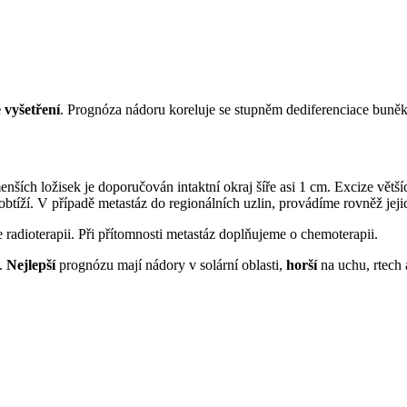
 vyšetření
. Prognóza nádoru koreluje se stupněm dediferenciace buněk
enších ložisek je doporučován intaktní okraj šíře asi 1 cm. Excize vět
obtíží. V případě metastáz do regionálních uzlin, provádíme rovněž jeji
 radioterapii. Při přítomnosti metastáz doplňujeme o chemoterapii.
e.
Nejlepší
prognózu mají nádory v solární oblasti,
horší
na uchu, rtech 