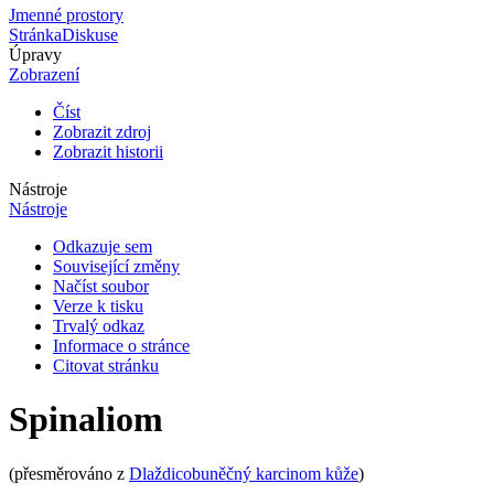
Jmenné prostory
Stránka
Diskuse
Úpravy
Zobrazení
Číst
Zobrazit zdroj
Zobrazit historii
Nástroje
Nástroje
Odkazuje sem
Související změny
Načíst soubor
Verze k tisku
Trvalý odkaz
Informace o stránce
Citovat stránku
Spinaliom
(přesměrováno z
Dlaždicobuněčný karcinom kůže
)