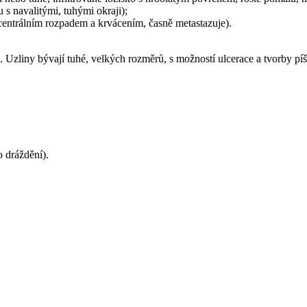
 s navalitými, tuhými okraji);
 centrálním rozpadem a krvácením, časně metastazuje).
Uzliny bývají tuhé, velkých rozměrů, s možností ulcerace a tvorby píšt
 dráždění).