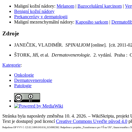
Maligní kožní nádory:
Melanom
|
Bazocelulární karcinom
|
Ver
Benigní kožní nádory
Prekancerózy v dermatologii
Maligní mezenchymální nádory:
Kaposiho sarkom
|
Dermatofib
Zdroje
JANEČEK, VLADIMÍR.
SPINALIOM
[online]. [cit. 2011-0
ŠTORK, Jiří, et al.
Dermatovenerologie.
2. vydání. Praha :
Kategorie
:
Onkologie
Dermatovenerologie
Patologie
Stránka byla naposledy změněna 10. 4. 2026. – WikiSkripta, projekt
Text je dostupný pod licencí
Creative Commons Uveďte původ 4.0
př
Podpořeno OP VVV č. CZ.02.2.69/0.0/0.0/16_015/0002362. Podpořeno z projektu „Transformace pro VŠ na UK“, financovaného z 