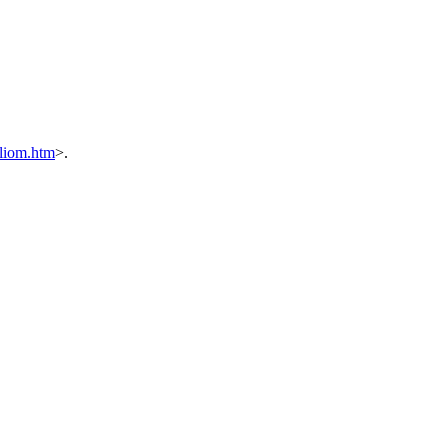
aliom.htm
>.