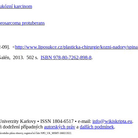
ukózní karcinom
rosarcoma protuberans
2-09]. <
http://www.liposukce.cz/plasticka-chirurgie/kozni-nadory/spin
 Galén, 2013. 502 s.
ISBN 978-80-7262-898-8
.
 Univerzity Karlovy • ISSN 1804-6517 • e-mail:
info@wikiskripta.eu
.
i dodržení případných
autorských práv
a
dalších podmínek
.
Národního plánu obnovy, registrační číslo NPO_UK_MSMT-16602/2022.