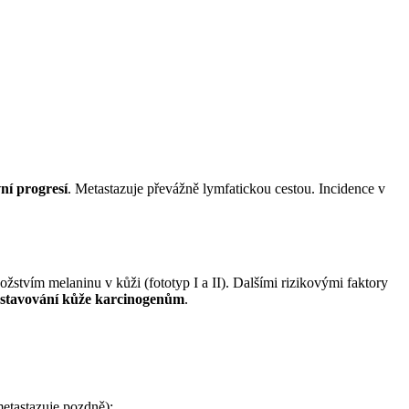
ní progresí
. Metastazuje převážně lymfatickou cestou. Incidence v
žstvím melaninu v kůži (fototyp I a II). Dalšími rizikovými faktory
stavování kůže karcinogenům
.
etastazuje pozdně);