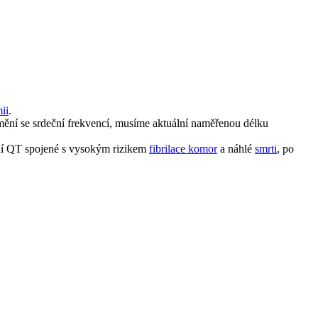
ii
.
mění se srdeční frekvencí, musíme aktuální naměřenou délku
ení QT spojené s vysokým rizikem
fibrilace komor
a náhlé
smrti
, po