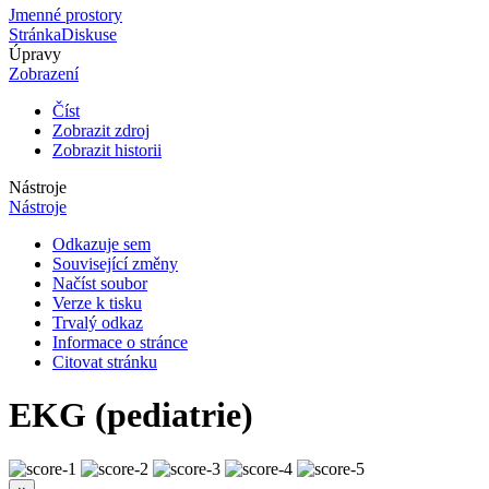
Jmenné prostory
Stránka
Diskuse
Úpravy
Zobrazení
Číst
Zobrazit zdroj
Zobrazit historii
Nástroje
Nástroje
Odkazuje sem
Související změny
Načíst soubor
Verze k tisku
Trvalý odkaz
Informace o stránce
Citovat stránku
EKG (pediatrie)