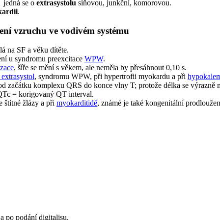
→ jedná se o
extrasystolu
síňovou, junkční, komorovou.
kardii
.
íření vzruchu ve vodivém systému
lá na SF a věku dítěte.
ní u syndromu preexcitace
WPW
.
izace
, šíře se mění s věkem, ale neměla by přesáhnout 0,10 s.
extrasystol
, syndromu WPW, při hypertrofii myokardu a při
hypokalem
 od začátku komplexu QRS do konce vlny T; protože délka se výrazně 
QTc = korigovaný QT interval.
 štítné žlázy a při
myokarditidě
, známé je také kongenitální prodlouž
a po podání digitalisu.