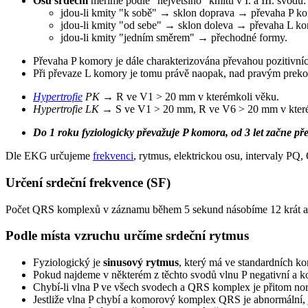
Osu srdeční
měříme podle "největšího" kmitu v I. a III. svodu:
jdou-li kmity "k sobě" → sklon doprava → převaha P ko
jdou-li kmity "od sebe" → sklon doleva → převaha L k
jdou-li kmity "jedním směrem" → přechodné formy.
Převaha P komory je dále charakterizována převahou pozitiv
Při převaze L komory je tomu právě naopak, nad pravým prekor
Hypertrofie
PK
→ R ve V1 > 20 mm v kterémkoli věku.
Hypertrofie LK
→ S ve V1 > 20 mm, R ve V6 > 20 mm v které
Do 1 roku fyziologicky převažuje P komora, od 3 let začne př
Dle EKG určujeme
frekvenci
, rytmus, elektrickou osu, intervaly PQ
Určení srdeční frekvence (SF)
Počet QRS komplexů v záznamu během 5 sekund násobíme 12 krát a
Podle místa vzruchu určíme srdeční rytmus
Fyziologický je
sinusový rytmus
, který má ve standardních ko
Pokud najdeme v některém z těchto svodů vlnu P negativní a 
Chybí-li vlna P ve všech svodech a QRS komplex je přitom nor
Jestliže vlna P chybí a komorový komplex QRS je abnormální,