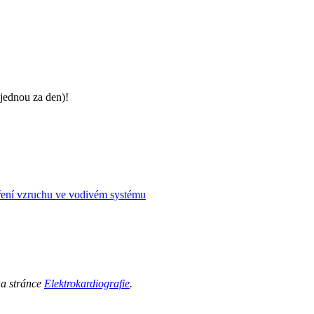
jednou za den)!
íření vzruchu ve vodivém systému
na stránce
Elektrokardiografie
.