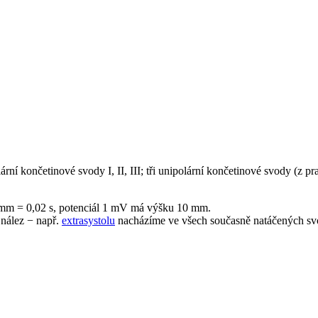
ní končetinové svody I, II, III; tři unipolární končetinové svody (z p
mm = 0,02 s, potenciál 1 mV má výšku 10 mm.
 nález − např.
extrasystolu
nacházíme ve všech současně natáčených sv