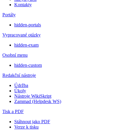
Kontakty
Portály
hidden-portals
Vypracované otázky
hidden-exam
Osobní menu
hidden-custom
Redakční nástroje
Údržba
Úkoly
Nástroje WikiSkript
Zammad (Helpdesk WS)
Tisk a PDF
Stáhnout jako PDF
Verze k tisku