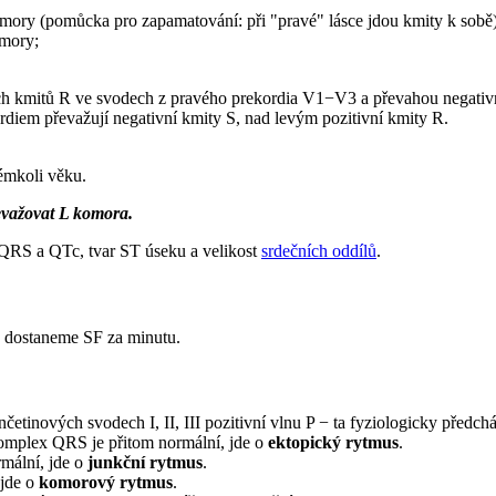
mory (pomůcka pro zapamatování: při "pravé" lásce jdou kmity k sobě)
omory;
ních kmitů R ve svodech z pravého prekordia V1−V3 a převahou negat
diem převažují negativní kmity S, nad levým pozitivní kmity R.
mkoli věku.
evažovat L komora.
, QRS a QTc, tvar ST úseku a velikost
srdečních oddílů
.
 dostaneme SF za minutu.
nčetinových svodech I, II, III pozitivní vlnu P − ta fyziologicky před
komplex QRS je přitom normální, jde o
ektopický rytmus
.
mální, jde o
junkční rytmus
.
 jde o
komorový rytmus
.