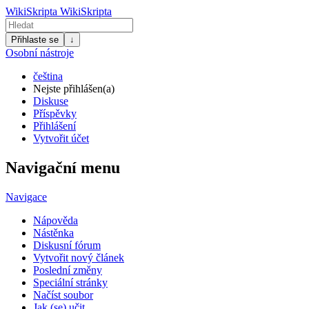
WikiSkripta
WikiSkripta
Přihlaste se
↓
Osobní nástroje
čeština
Nejste přihlášen(a)
Diskuse
Příspěvky
Přihlášení
Vytvořit účet
Navigační menu
Navigace
Nápověda
Nástěnka
Diskusní fórum
Vytvořit nový článek
Poslední změny
Speciální stránky
Načíst soubor
Jak (se) učit