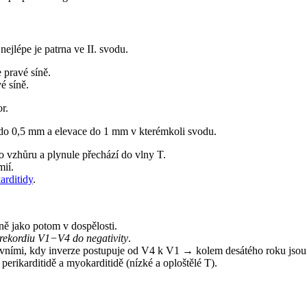
ejlépe je patrna ve II. svodu.
pravé síně.
é síně.
r.
e do 0,5 mm a elevace do 1 mm v kterémkoli svodu.
o vzhůru a plynule přechází do vlny T.
mií.
arditidy
.
ně jako potom v dospělosti.
prekordiu V1−V4 do negativity
.
tivními, kdy inverze postupuje od V4 k V1 → kolem desátého roku jsou 
rikarditidě a myokarditidě (nízké a oploštělé T).