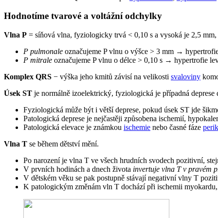
Hodnotíme tvarové a voltážní odchylky
Vlna P
= síňová vlna, fyziologicky trvá < 0,10 s a vysoká je 2,5 mm, n
P pulmonale
označujeme P vlnu o výšce > 3 mm → hypertrofie 
P mitrale
označujeme P vlnu o délce > 0,10 s → hypertrofie lev
Komplex QRS
− výška jeho kmitů závisí na velikosti
svaloviny
komo
Úsek ST
je normálně izoelektrický, fyziologická je případná depres
Fyziologická může být i větší deprese, pokud úsek ST jde šikm
Patologická deprese je nejčastěji způsobena ischemií, hypokale
Patologická elevace je známkou
ischemie
nebo časné fáze
perik
Vlna T
se během dětství mění.
Po narození je vlna T ve všech hrudních svodech pozitivní, stej
V prvních hodinách a dnech života
invertuje vlna T v pravém 
V dětském věku se pak postupně stávají negativní vlny T pozi
K patologickým změnám vln T dochází při ischemii myokardu, pe