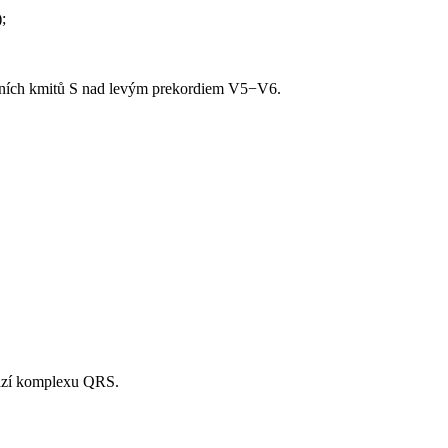
;
ivních kmitů S nad levým prekordiem V5−V6.
chází komplexu QRS.