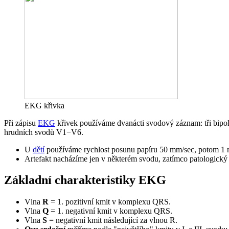
EKG křivka
Při zápisu
EKG
křivek používáme dvanácti svodový záznam: tři bipolár
hrudních svodů V1−V6.
U
dětí
používáme rychlost posunu papíru 50 mm/sec, potom 1 
Artefakt nacházíme jen v některém svodu, zatímco patologický
Základní charakteristiky EKG
Vlna
R
= 1. pozitivní kmit v komplexu QRS.
Vlna
Q
= 1. negativní kmit v komplexu QRS.
Vlna
S
= negativní kmit následující za vlnou R.