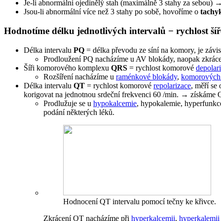
Je-li abnormální ojedinělý stah (maximálně 3 stahy za sebou) 
Jsou-li abnormální více než 3 stahy po sobě, hovoříme o
tachy
Hodnotíme délku jednotlivých intervalů − rychlost š
Délka intervalu
PQ
= délka převodu ze síní na komory, je závis
Prodloužení PQ nacházíme u AV blokády, naopak zkráce
Šíři komorového komplexu
QRS
= rychlost komorové
depolar
Rozšíření nacházíme u
raménkové blokády
,
komorových 
Délka intervalu
QT
= rychlost komorové
repolarizace
, měří se
korigovat na jednotnou srdeční frekvenci 60 /min. → získáme 
Prodlužuje se u
hypokalcemie
, hypokalemie, hyperfunkce
podání některých léků.
Hodnocení QT intervalu pomocí tečny ke křivce.
Zkrácení QT nacházíme při
hyperkalcemii
,
hyperkalemii