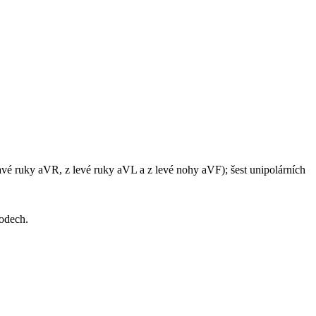
ravé ruky aVR, z levé ruky aVL a z levé nohy aVF); šest unipolárních
odech.