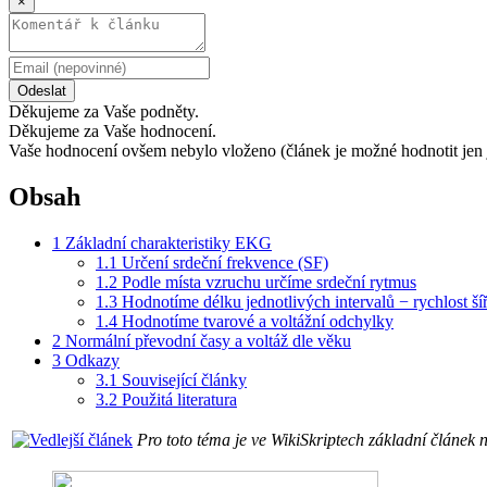
×
Odeslat
Děkujeme za Vaše podněty.
Děkujeme za Vaše hodnocení.
Vaše hodnocení ovšem nebylo vloženo (článek je možné hodnotit jen 
Obsah
1
Základní charakteristiky EKG
1.1
Určení srdeční frekvence (SF)
1.2
Podle místa vzruchu určíme srdeční rytmus
1.3
Hodnotíme délku jednotlivých intervalů − rychlost š
1.4
Hodnotíme tvarové a voltážní odchylky
2
Normální převodní časy a voltáž dle věku
3
Odkazy
3.1
Související články
3.2
Použitá literatura
Pro toto téma je ve WikiSkriptech základní článek 