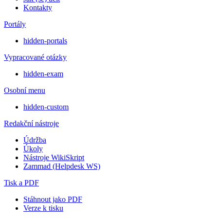
Kontakty
Portály
hidden-portals
Vypracované otázky
hidden-exam
Osobní menu
hidden-custom
Redakční nástroje
Údržba
Úkoly
Nástroje WikiSkript
Zammad (Helpdesk WS)
Tisk a PDF
Stáhnout jako PDF
Verze k tisku