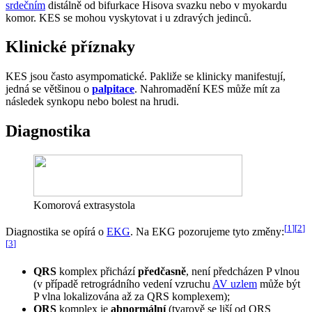
srdečním
distálně od bifurkace Hisova svazku nebo v myokardu
komor. KES se mohou vyskytovat i u zdravých jedinců.
Klinické příznaky
KES jsou často asympomatické. Pakliže se klinicky manifestují,
jedná se většinou o
palpitace
. Nahromadění KES může mít za
následek synkopu nebo bolest na hrudi.
Diagnostika
Komorová extrasystola
[
1
]
[
2
]
Diagnostika se opírá o
EKG
. Na EKG pozorujeme tyto změny:
[
3
]
QRS
komplex přichází
předčasně
, není předcházen P vlnou
(v případě retrográdního vedení vzruchu
AV uzlem
může být
P vlna lokalizována až za QRS komplexem);
QRS
komplex je
abnormální
(tvarově se liší od QRS