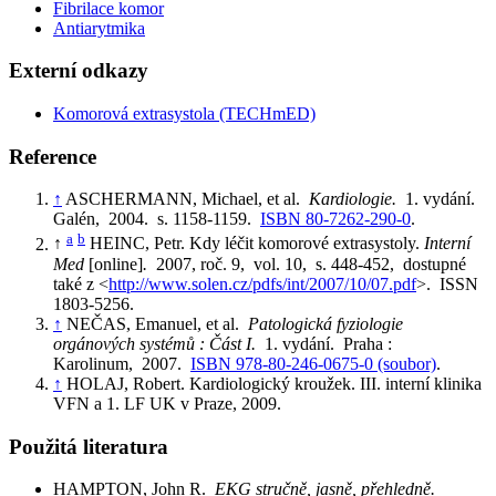
Fibrilace komor
Antiarytmika
Externí odkazy
Komorová extrasystola (TECHmED)
Reference
↑
ASCHERMANN, Michael, et al.
Kardiologie.
1. vydání.
Galén, 2004. s. 1158-1159.
ISBN 80-7262-290-0
.
a
b
↑
HEINC, Petr. Kdy léčit komorové extrasystoly.
Interní
Med
[online]
.
2007, roč. 9, vol. 10, s. 448-452, dostupné
také z <
http://www.solen.cz/pdfs/int/2007/10/07.pdf
>. ISSN
1803-5256.
↑
NEČAS, Emanuel, et al.
Patologická fyziologie
orgánových systémů : Část I.
1. vydání. Praha :
Karolinum, 2007.
ISBN 978-80-246-0675-0 (soubor)
.
↑
HOLAJ, Robert. Kardiologický kroužek. III. interní klinika
VFN a 1. LF UK v Praze, 2009.
Použitá literatura
HAMPTON, John R.
EKG stručně, jasně, přehledně.