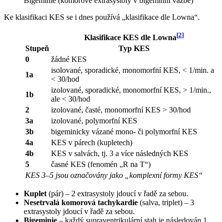
Bigeminie (komorové extrasystoly v bigeminní vazbě)
Ke klasifikaci KES se i dnes používá „klasifikace dle Lowna“.
[
2
]
Klasifikace KES dle Lowna
Stupeň
Typ KES
0
žádné KES
isolované, sporadické, monomorfní KES, < 1/min. a
1a
< 30/hod
izolované, sporadické, monomorfní KES, > 1/min.,
1b
ale < 30/hod
2
izolované, časté, monomorfní KES > 30/hod
3a
izolované, polymorfní KES
3b
bigeminicky vázané mono- či polymorfní KES
4a
KES v párech (kupletech)
4b
KES v salvách, tj. 3 a více následných KES
5
časné KES (fenomén „R na T“)
KES 3–5 jsou označovány jako „komplexní formy KES“
Kuplet
(pár) – 2 extrasystoly jdoucí v řadě za sebou.
Nesetrvalá komorová tachykardie
(salva, triplet) – 3
extrasystoly jdoucí v řadě za sebou.
Bigeminie
– každý supraventrikulární stah je následován 1