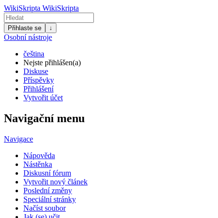
WikiSkripta
WikiSkripta
Přihlaste se
↓
Osobní nástroje
čeština
Nejste přihlášen(a)
Diskuse
Příspěvky
Přihlášení
Vytvořit účet
Navigační menu
Navigace
Nápověda
Nástěnka
Diskusní fórum
Vytvořit nový článek
Poslední změny
Speciální stránky
Načíst soubor
Jak (se) učit