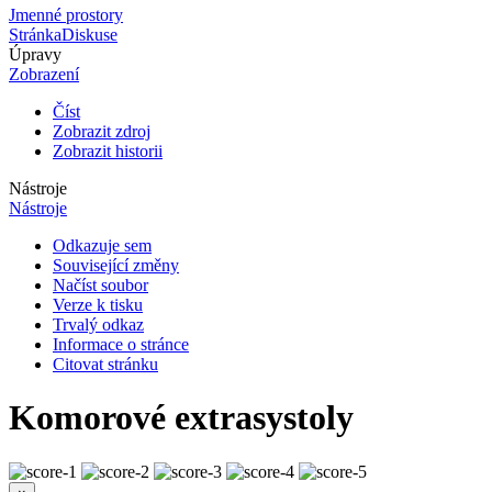
Jmenné prostory
Stránka
Diskuse
Úpravy
Zobrazení
Číst
Zobrazit zdroj
Zobrazit historii
Nástroje
Nástroje
Odkazuje sem
Související změny
Načíst soubor
Verze k tisku
Trvalý odkaz
Informace o stránce
Citovat stránku
Komorové extrasystoly