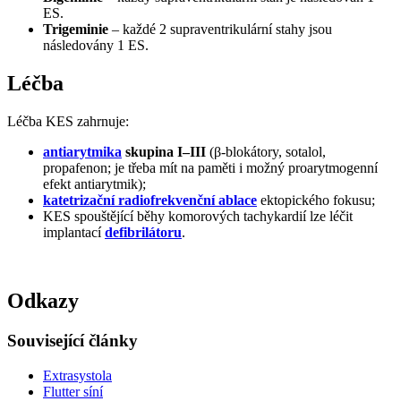
ES.
Trigeminie
– každé 2 supraventrikulární stahy jsou
následovány 1 ES.
Léčba
Léčba KES zahrnuje:
antiarytmika
skupina I–III
(β-blokátory, sotalol,
propafenon; je třeba mít na paměti i možný proarytmogenní
efekt antiarytmik);
katetrizační radiofrekvenční ablace
ektopického fokusu;
KES spouštějící běhy komorových tachykardií lze léčit
implantací
defibrilátoru
.
Odkazy
Související články
Extrasystola
Flutter síní