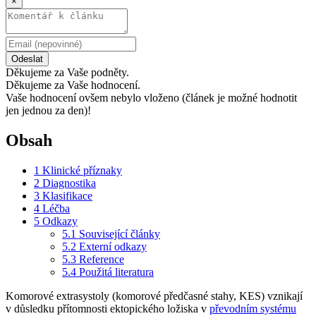
×
Odeslat
Děkujeme za Vaše podněty.
Děkujeme za Vaše hodnocení.
Vaše hodnocení ovšem nebylo vloženo (článek je možné hodnotit
jen jednou za den)!
Obsah
1
Klinické příznaky
2
Diagnostika
3
Klasifikace
4
Léčba
5
Odkazy
5.1
Související články
5.2
Externí odkazy
5.3
Reference
5.4
Použitá literatura
Komorové extrasystoly (komorové předčasné stahy, KES) vznikají
v důsledku přítomnosti ektopického ložiska v
převodním systému