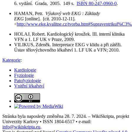
6. vydání. Grada, 2005. 149 s.
ISBN 80-247-0960-0
.
HAMAN, Petr.
Výukový web EKG : Základy
EKG
[online]. [cit. 2010-12-11].
<
http://www.ekg.kvalitne.cz/tvorba.htm#Supraventrikul%
HOLAJ, Robert. Kardiologický kroužek. III. interní klinika
VFN a 1. LF UK v Praze, 2009.
VILIKUS, Zdeněk. Interpretace EKG v klidu a při zátěži.
Ústav tělovýchovného lékařství 1. LF UK a VFN; 2010.
Kategorie
:
Kardiologie
Fyziologie
Patofyziologie
Vnitřní lékařství
Stránka byla naposledy změněna 28. 7. 2024. – WikiSkripta, projekt
Univerzity Karlovy • ISSN 1804-6517 • e-mail:
info@wikiskripta.eu
.