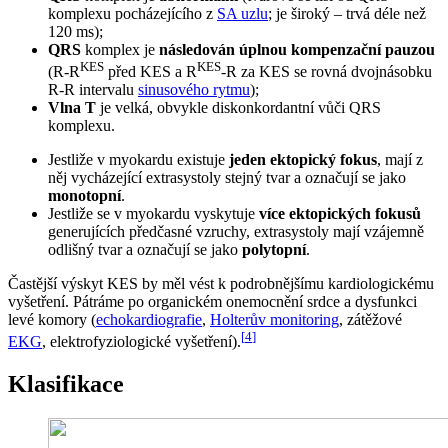
komplexu pocházejícího z
SA uzlu
; je široký – trvá déle než
120 ms);
QRS
komplex je
následován úplnou kompenzační pauzou
KES
KES
(R-R
před KES a R
-R za KES se rovná dvojnásobku
R-R intervalu
sinusového rytmu
);
Vlna T
je velká, obvykle diskonkordantní vůči QRS
komplexu.
Jestliže v myokardu existuje
jeden ektopický fokus
, mají z
něj vycházející extrasystoly stejný tvar a označují se jako
monotopní
.
Jestliže se v myokardu vyskytuje
více ektopických fokusů
generujících předčasné vzruchy, extrasystoly mají vzájemně
odlišný tvar a označují se jako
polytopní
.
Častější výskyt KES by měl vést k podrobnějšímu kardiologickému
vyšetření. Pátráme po organickém onemocnění srdce a dysfunkci
levé komory (
echokardiografie
,
Holterův monitoring
, zátěžové
[
4
]
EKG
, elektrofyziologické vyšetření).
Klasifikace