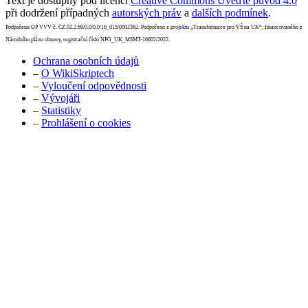
Text je dostupný pod licencí
Creative Commons Uveďte původ 4.0
při dodržení případných
autorských práv
a
dalších podmínek
.
Podpořeno OP VVV č. CZ.02.2.69/0.0/0.0/16_015/0002362. Podpořeno z projektu „Transformace pro VŠ na UK“, financovaného z
Národního plánu obnovy, registrační číslo NPO_UK_MSMT-16602/2022.
Ochrana osobních údajů
–
O WikiSkriptech
–
Vyloučení odpovědnosti
–
Vývojáři
–
Statistiky
–
Prohlášení o cookies