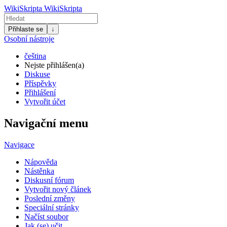
WikiSkripta
WikiSkripta
Přihlaste se
↓
Osobní nástroje
čeština
Nejste přihlášen(a)
Diskuse
Příspěvky
Přihlášení
Vytvořit účet
Navigační menu
Navigace
Nápověda
Nástěnka
Diskusní fórum
Vytvořit nový článek
Poslední změny
Speciální stránky
Načíst soubor
Jak (se) učit