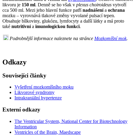
likvoru je
150 ml
. Denně se ho však v
plexus choiroideus
vytvoří
cca 500 ml. Mezi jeho hlavní funkce patří
nadnášení
a
ochrana
mozku – vyrovnává tlakové změny vyvolané pulsací tepen.
Obsahuje bílkoviny, glukózu, lymfocyty a další látky a má proto
také
nutritivní
a
imunologickou funkci
.
Podrobnější informace naleznete na stránce
Mozkomíšní mok
.
Odkazy
Souvisejíci články
Vyšetření mozkomíšního moku
Likvorové syndromy
Intrakraniální hypertenze
Externí odkazy
The Ventricular System, National Center for Biotechnology
Information
Ventricles of the Brain, Maedscape