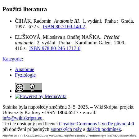
Použitá literatura
ČIHÁK, Radomír.
Anatomie III.
1. vydání. Praha : Grada,
1997. 672 s.
ISBN 80-7169-140-2
.
ELIŠKOVÁ, Miloslava a Ondřej NAŇKA.
Přehled
anatomie.
2. vydání. Praha : Karolinum; Galén, 2009.
416 s.
ISBN 978-80-246-1717-6
.
Kategorie
:
Anatomie
Fyziologie
Stránka byla naposledy změněna 3. 5. 2025. – WikiSkripta, projekt
Univerzity Karlovy • ISSN 1804-6517 • e-mail:
info@wikiskripta.eu
.
Text je dostupný pod licencí
Creative Commons Uveďte původ 4.0
při dodržení případných
autorských práv
a
dalších podmínek
.
Podpořeno OP VVV č. CZ.02.2.69/0.0/0.0/16_015/0002362. Podpořeno z projektu „Transformace pro VŠ na UK“, financovaného z