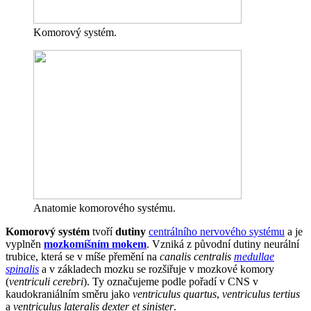
Komorový systém.
Anatomie komorového systému.
Komorový systém
tvoří
dutiny
centrálního nervového systému
a je
vyplněn
mozkomíšním mokem
. Vzniká z původní dutiny neurální
trubice, která se v míše přemění na
canalis centralis
medullae
spinalis
a v základech mozku se rozšiřuje v mozkové komory
(
ventriculi cerebri
). Ty označujeme podle pořadí v CNS v
kaudokraniálním směru jako
ventriculus quartus
,
ventriculus tertius
a
ventriculus lateralis dexter et sinister
.