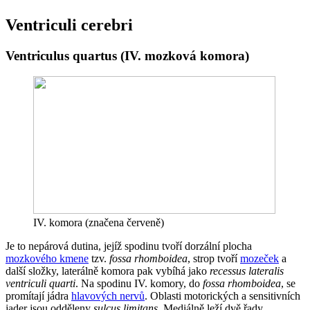
Ventriculi cerebri
Ventriculus quartus (IV. mozková komora)
IV. komora (značena červeně)
Je to nepárová dutina, jejíž spodinu tvoří dorzální plocha
mozkového kmene
tzv.
fossa rhomboidea
, strop tvoří
mozeček
a
další složky, laterálně komora pak vybíhá jako
recessus lateralis
ventriculi quarti
. Na spodinu IV. komory, do
fossa rhomboidea
, se
promítají jádra
hlavových nervů
. Oblasti motorických a sensitivních
jader jsou odděleny
sulcus limitans
. Mediálně leží dvě řady