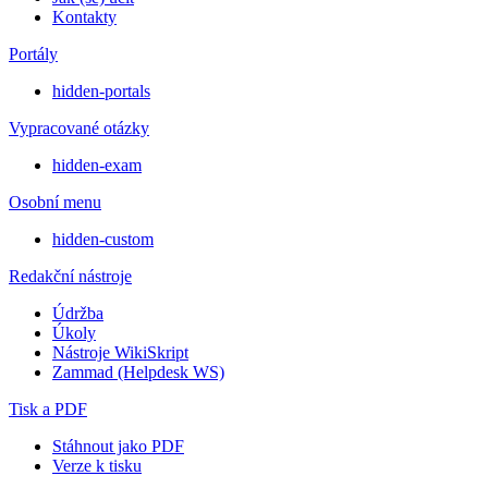
Kontakty
Portály
hidden-portals
Vypracované otázky
hidden-exam
Osobní menu
hidden-custom
Redakční nástroje
Údržba
Úkoly
Nástroje WikiSkript
Zammad (Helpdesk WS)
Tisk a PDF
Stáhnout jako PDF
Verze k tisku