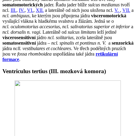
somatomotorických
jader. Řadu jader blíže
sulcus medianus
tvoří
ncl.
III.
,
IV.
,
VI.
,
XII.
a laterálně od nich jsou uložena ncl.
V.
,
VII.
a
ncl. ambiguus
, ke kterým jsou připojena jádra
visceromotorická
vysílající vlákna k hladkému svalstvu a žlázám. Jedná se o
ncl. oculomotorius accesorius
,
ncl. salivatorius superior et inferior
a
ncl. dorsalis n. vagi
. Laterálně od
sulcus limitans
leží jediné
viscerosensitivní
jádro
ncl. solitarius
, zcela laterálně jsou
somatosensitivní
jádra –
ncl. spinalis et pontinus n. V.
a
senzorická
jádra
ncll. vestibulares et cochleares
. Ve třech podélných pruzích
jsou ve
fossa rhomboidea
uspořádána také jádra
retikulární
formace
.
Ventriculus tertius (III. mozková komora)