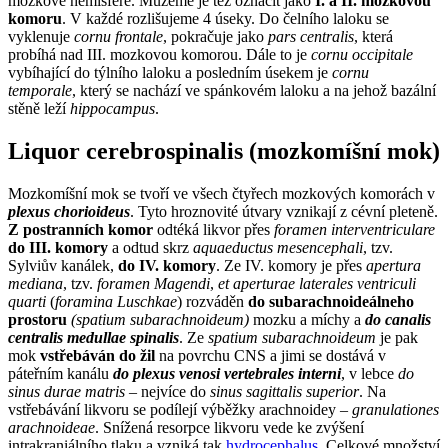
mozkové hemisféře. Můžeme je též označit jako
I. a II. mozkovou
komoru
. V každé rozlišujeme 4 úseky. Do čelního laloku se
vyklenuje
cornu frontale
, pokračuje jako
pars centralis
, která
probíhá nad III. mozkovou komorou. Dále to je
cornu occipitale
vybíhající do týlního laloku a posledním úsekem je
cornu
temporale
, který se nachází ve spánkovém laloku a na jehož bazální
stěně leží
hippocampus
.
Liquor cerebrospinalis (mozkomíšní mok)
Mozkomíšní mok se tvoří ve všech čtyřech mozkových komorách v
plexus chorioideus
. Tyto hroznovité útvary vznikají z cévní pleteně.
Z postranních komor
odtéká likvor přes
foramen interventriculare
do III. komory
a odtud skrz
aquaeductus mesencephali
, tzv.
Sylviův kanálek,
do IV. komory
. Ze IV. komory je přes
apertura
mediana
, tzv.
foramen Magendi
,
et aperturae laterales ventriculi
quarti
(
foramina Luschkae
) rozváděn
do subarachnoideálneho
prostoru
(spatium subarachnoideum)
mozku a míchy a
do canalis
centralis medullae spinalis
. Ze
spatium subarachnoideum
je pak
mok
vstřebáván
do žil
na povrchu CNS a jimi se dostává v
páteřním kanálu
do plexus venosi vertebrales interni
, v lebce
do
sinus durae matris
– nejvíce do
sinus sagittalis superior
. Na
vstřebávání likvoru se podílejí výběžky arachnoidey –
granulationes
arachnoideae
. Snížená resorpce likvoru vede ke zvýšení
intrakraniálního tlaku a vzniká tak
hydrocephalus
. Celkové množství