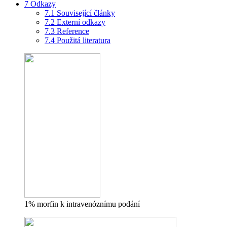
7
Odkazy
7.1
Související články
7.2
Externí odkazy
7.3
Reference
7.4
Použitá literatura
1% morfin k intravenóznímu podání