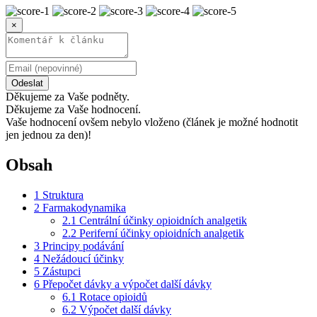
×
Odeslat
Děkujeme za Vaše podněty.
Děkujeme za Vaše hodnocení.
Vaše hodnocení ovšem nebylo vloženo (článek je možné hodnotit
jen jednou za den)!
Obsah
1
Struktura
2
Farmakodynamika
2.1
Centrální účinky opioidních analgetik
2.2
Periferní účinky opioidních analgetik
3
Principy podávání
4
Nežádoucí účinky
5
Zástupci
6
Přepočet dávky a výpočet další dávky
6.1
Rotace opioidů
6.2
Výpočet další dávky