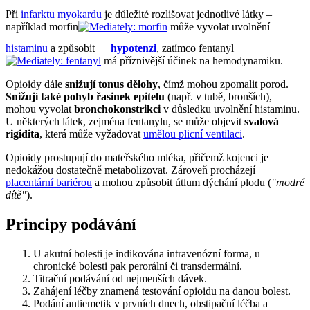
Při
infarktu myokardu
je důležité rozlišovat jednotlivé látky –
například morfin
může vyvolat uvolnění
histaminu
a způsobit
hypotenzi
, zatímco fentanyl
má příznivější účinek na hemodynamiku.
Opioidy dále
snižují tonus dělohy
, čímž mohou zpomalit porod.
Snižují také pohyb řasinek epitelu
(např. v tubě, bronších),
mohou vyvolat
bronchokonstrikci
v důsledku uvolnění histaminu.
U některých látek, zejména fentanylu, se může objevit
svalová
rigidita
, která může vyžadovat
umělou plicní ventilaci
.
Opioidy prostupují do mateřského mléka, přičemž kojenci je
nedokážou dostatečně metabolizovat. Zároveň procházejí
placentární bariérou
a mohou způsobit útlum dýchání plodu (
"modré
dítě"
).
Principy podávání
U akutní bolesti je indikována intravenózní forma, u
chronické bolesti pak perorální či transdermální.
Titrační podávání od nejmenších dávek.
Zahájení léčby znamená testování opioidu na danou bolest.
Podání antiemetik v prvních dnech, obstipační léčba a