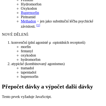
Hydromorfon
Oxykodon
Buprenorfin
Piritramid
Methadon
− jen jako substituční léčba psychické
[
1
]
závislosti.
NOVÉ DĚLENÍ:
konvenční (plní agonisté μ -opioidních receptorů)
morfin
fentanyl
oxykodon
hydromorfon
atypické (kombinovaný agonismus)
tramadol
tapentadol
buprenorfin
Přepočet dávky a výpočet další dávky
Tento prvek vyžaduje JavaScript.