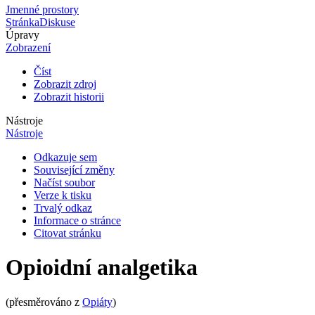
Jmenné prostory
Stránka
Diskuse
Úpravy
Zobrazení
Číst
Zobrazit zdroj
Zobrazit historii
Nástroje
Nástroje
Odkazuje sem
Související změny
Načíst soubor
Verze k tisku
Trvalý odkaz
Informace o stránce
Citovat stránku
Opioidní analgetika
(přesměrováno z
Opiáty
)