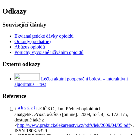
Odkazy
Související články
Ekvianalgetické dávky opioidů
Opioidy (pediatrie)
Abúzus opioidů
Poruchy vyvolané užíváním opioidů
Externí odkazy
Léčba akutní pooperační bolesti – interaktivní
algoritmus + test
Reference
a
b
c
d
e
f
↑
LEJČKO, Jan. Přehled opioidních
analgetik.
Prakt. lékáren
[online]
.
2009, roč. 4, s. 172-175,
dostupné také z
<
http://www.praktickelekarenstvi.cz/pdfs/lek/2009/04/05.pdf
>
ISSN 1803-5329.