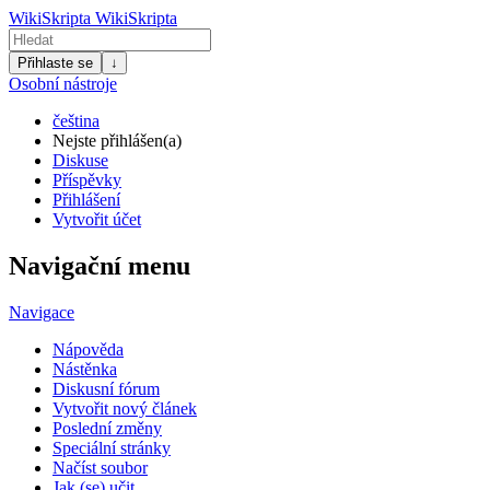
WikiSkripta
WikiSkripta
Přihlaste se
↓
Osobní nástroje
čeština
Nejste přihlášen(a)
Diskuse
Příspěvky
Přihlášení
Vytvořit účet
Navigační menu
Navigace
Nápověda
Nástěnka
Diskusní fórum
Vytvořit nový článek
Poslední změny
Speciální stránky
Načíst soubor
Jak (se) učit