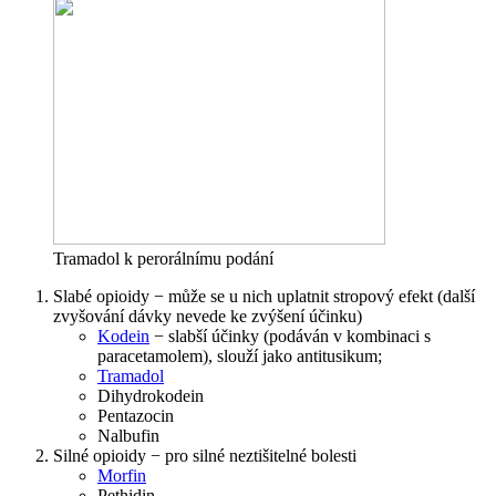
Tramadol k perorálnímu podání
Slabé opioidy − může se u nich uplatnit stropový efekt (další
zvyšování dávky nevede ke zvýšení účinku)
Kodein
− slabší účinky (podáván v kombinaci s
paracetamolem), slouží jako antitusikum;
Tramadol
Dihydrokodein
Pentazocin
Nalbufin
Silné opioidy − pro silné neztišitelné bolesti
Morfin
Pethidin