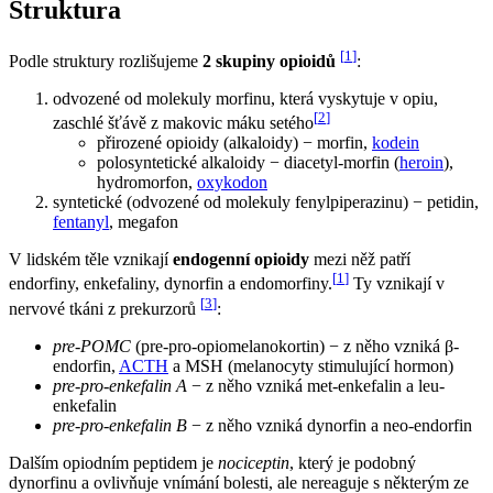
Struktura
[
1
]
Podle struktury rozlišujeme
2 skupiny opioidů
:
odvozené od molekuly morfinu, která vyskytuje v opiu,
[
2
]
zaschlé šťávě z makovic máku setého
přirozené opioidy (alkaloidy) − morfin,
kodein
polosyntetické alkaloidy − diacetyl-morfin (
heroin
),
hydromorfon,
oxykodon
syntetické (odvozené od molekuly fenylpiperazinu) − petidin,
fentanyl
, megafon
V lidském těle vznikají
endogenní opioidy
mezi něž patří
[
1
]
endorfiny, enkefaliny, dynorfin a endomorfiny.
Ty vznikají v
[
3
]
nervové tkáni z prekurzorů
:
pre-POMC
(pre-pro-opiomelanokortin) − z něho vzniká β-
endorfin,
ACTH
a MSH (melanocyty stimulující hormon)
pre-pro-enkefalin A
− z něho vzniká met-enkefalin a leu-
enkefalin
pre-pro-enkefalin B
− z něho vzniká dynorfin a neo-endorfin
Dalším opiodním peptidem je
nociceptin
, který je podobný
dynorfinu a ovlivňuje vnímání bolesti, ale nereaguje s některým ze