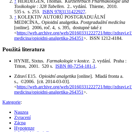
↑
HERDEGEN, Thomas.
Kurzlehrbuch Pharmakologie und
Toxikologie : 328 Tabellen.
2.. vydání. Thieme, 2010.
535 s. s. 253.
ISBN 9783131422927
.
↑
KOLEKTIV AUTORŮ POSTGRADUÁLNÍ
MEDICÍNA,. Opioidní analgetika.
Postgraduální medicína
[online]
.
2006, roč. 4, s. 395, dostupné také z
<
https://web.archive.org/web/20160331222721/http://zdravi.e1
medicina/opioidni-analgetika-264351
>. ISSN 1212-4184.
Použitá literatura
HYNIE, Sixtus.
Farmakologie v kostce.
2. vydání. Praha :
Triton, 2001. 520 s.
ISBN 80-7254-181-1
.
Zdraví E15.
Opioidní analgetika
[online]. Mladá fronta a.
s., ©2006. [cit. 2014-03-03].
<
https://web.archive.org/web/20160331222721/http://zdravi.e1
medicina/opioidni-analgetika-264351
>.
Kategorie
:
Nauzea
Zvracení
Zácpa
Hypotenze