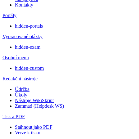
Kontakty
Portály
hidden-portals
Vypracované otázky
hidden-exam
Osobní menu
hidden-custom
Redakční nástroje
Údržba
Úkoly
Nástroje WikiSkript
Zammad (Helpdesk WS)
Tisk a PDF
Stáhnout jako PDF
Verze k tisku