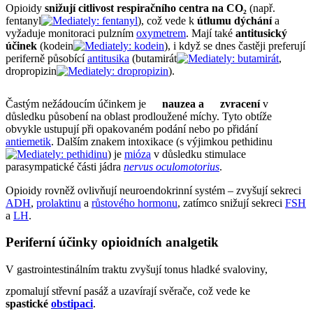
Opioidy
snižují citlivost respiračního centra na CO₂
(např.
fentanyl
), což vede k
útlumu dýchání
a
vyžaduje monitoraci pulzním
oxymetrem
. Mají také
antitusický
účinek
(kodein
), i když se dnes častěji preferují
periferně působící
antitusika
(butamirát
,
dropropizin
).
Častým nežádoucím účinkem je
nauzea a
zvracení
v
důsledku působení na oblast prodloužené míchy. Tyto obtíže
obvykle ustupují při opakovaném podání nebo po přidání
antiemetik
. Dalším znakem intoxikace (s výjimkou pethidinu
) je
mióza
v důsledku stimulace
parasympatické části jádra
nervus oculomotorius
.
Opioidy rovněž ovlivňují neuroendokrinní systém – zvyšují sekreci
ADH
,
prolaktinu
a
růstového hormonu
, zatímco snižují sekreci
FSH
a
LH
.
Periferní účinky opioidních analgetik
V gastrointestinálním traktu zvyšují tonus hladké svaloviny,
zpomalují střevní pasáž a uzavírají svěrače, což vede ke
spastické
obstipaci
.