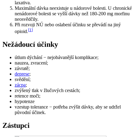
laxativa.
Maximální dávka neexistuje u nádorové bolesti. U chronické
nenádorové bolesti se vyšší dávky než 180-200 mg morfinu
neosvědčily.
Při rozvoji NÚ nebo oslabení účinku se převádí na jiný
[
1
]
opioid.
Nežádoucí účinky
útlum dýchání − nejobávanější komplikace;
nauzea, zvracení;
závratě;
deprese
;
svědění;
zácpa
;
zvýšený tlak v žlučových cestách;
retence moči;
hypotenze
vzestup tolerance − potřeba zvýšit dávky, aby se udržel
původní účinek.
Zástupci