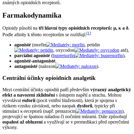
známých opioidních receptorů.
Farmakodynamika
Opioidy působí na
tři hlavní typy opioidních receptorů: μ, κ a δ
.
[
1
]
Podle afinity k těmto receptorům se rozlišují:
agonisté
(morfin
, petidin
, oxycodon
atd),
parciální agonisté
(
buprenorfin
),
agonisté-antagonisté
,
antagonisté
(naloxon
).
Centrální účinky opioidních analgetik
Mezi centrální účinky opiodiů patří především
výrazný analgetický
efekt a navození zklidnění
s ústupem napětí a strachu. Mohou
vyvolávat
euforii
(pocit vnitřní blaženosti), která je spojena s
rizikem vzniku závislosti, nebo naopak
dysforii
, typicky při
stimulaci κ-receptorů (např. pentazocin
),
projevující se špatnou náladou či nočními můrami. Dále způsobují
ospalost až obluzení
a využívají se v premedikaci před operečními
výkony.