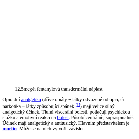
12,5mcg/h fentanylová transdermální náplast
Opioidní
analgetika
(dříve opiáty − látky odvozené od opia, či
[
1
]
narkotika − látky způsobující spánek
) mají velice silný
analgetický účinek. Tlumí viscerální bolesti, potlačují psychickou
složku a emotivní reakci na
bolest
. Působí centrálně, supraspinálně.
Účinek mají analgetický a antitusický. Hlavním představitelem je
morfin
. Může se na nich vytvořit závislost.