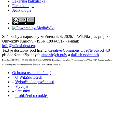
Lékařská kalkulačka
Farmakologie
Adiktologie
Stránka byla naposledy změněna 4. 4. 2026. – WikiSkripta, projekt
Univerzity Karlovy • ISSN 1804-6517 • e-mail:
info@wikiskripta.eu
.
Text je dostupný pod licencí
Creative Commons Uveďte původ 4.0
při dodržení případných
autorských práv
a
dalších podmínek
.
Podpořeno OP VVV č. CZ.02.2.69/0.0/0.0/16_015/0002362. Podpořeno z projektu „Transformace pro VŠ na UK“, financovaného z
Národního plánu obnovy, registrační číslo NPO_UK_MSMT-16602/2022.
Ochrana osobních údajů
–
O WikiSkriptech
–
Vyloučení odpovědnosti
–
Vývojáři
–
Statistiky
–
Prohlášení o cookies