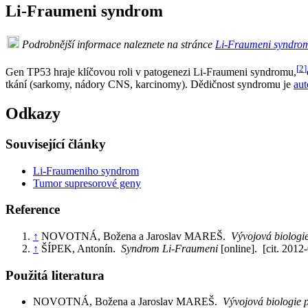
Li-Fraumeni syndrom
Podrobnější informace naleznete na stránce
Li-Fraumeni syndro
[
2
]
Gen TP53 hraje klíčovou roli v patogenezi Li-Fraumeni syndromu,
tkání (sarkomy, nádory CNS, karcinomy). Dědičnost syndromu je
au
Odkazy
Související články
Li-Fraumeniho syndrom
Tumor supresorové geny
Reference
↑
NOVOTNÁ, Božena a Jaroslav MAREŠ.
Vývojová biologi
↑
ŠÍPEK, Antonín.
Syndrom Li-Fraumeni
[online]. [cit. 2012
Použitá literatura
NOVOTNÁ, Božena a Jaroslav MAREŠ.
Vývojová biologie 