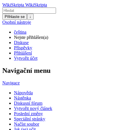
WikiSkripta
WikiSkripta
Přihlaste se
↓
Osobní nástroje
čeština
Nejste přihlášen(a)
Diskuse
Příspěvky
Přihlášení
Vytvořit účet
Navigační menu
Navigace
Nápověda
Nástěnka
Diskusní fórum
Vytvořit nový článek
Poslední změny
Speciální stránky
Načíst soubor
Jak (se) učit