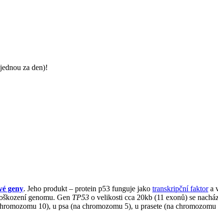
jednou za den)!
vé geny
. Jeho produkt – protein p53 funguje jako
transkripční faktor
a 
a poškození genomu. Gen
TP53
o velikosti cca 20kb (11 exonů) se nac
a chromozomu 10), u psa (na chromozomu 5), u prasete (na chromozomu 