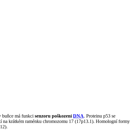
v buňce má funkci
senzoru poškození
DNA
. Proteinu p53 se
hází na krátkém raménku chromozomu 17 (17p13.1). Homologní formy
12).