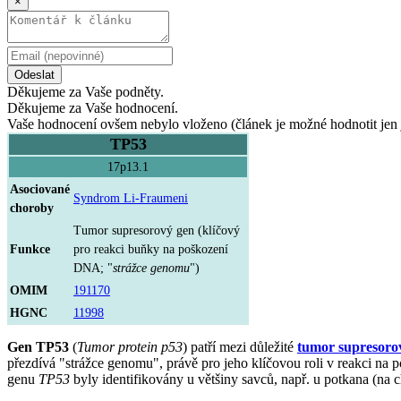
×
Odeslat
Děkujeme za Vaše podněty.
Děkujeme za Vaše hodnocení.
Vaše hodnocení ovšem nebylo vloženo (článek je možné hodnotit jen 
TP53
17p13.1
Asociované
Syndrom Li-Fraumeni
choroby
Tumor supresorový gen (klíčový
Funkce
pro reakci buňky na poškození
DNA; "
strážce genomu
")
OMIM
191170
HGNC
11998
Gen TP53
(
Tumor protein p53
) patří mezi důležité
tumor supresoro
přezdívá "strážce genomu", právě pro jeho klíčovou roli v reakci n
genu
TP53
byly identifikovány u většiny savců, např. u potkana (n