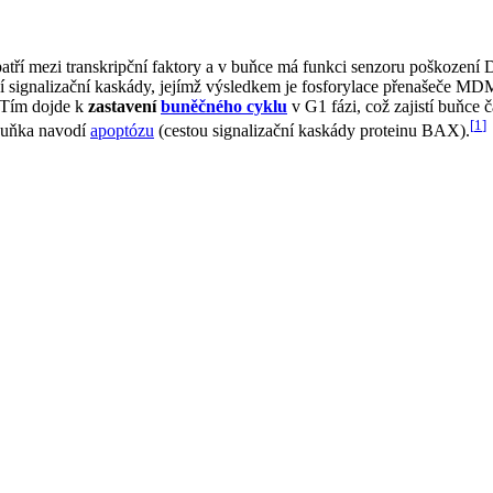
 patří mezi transkripční faktory a v buňce má funkci senzoru poškození 
 signalizační kaskády, jejímž výsledkem je fosforylace přenašeče MDM2
. Tím dojde k
zastavení
buněčného cyklu
v G1 fázi, což zajistí buňc
[
1
]
buňka navodí
apoptózu
(cestou signalizační kaskády proteinu BAX).