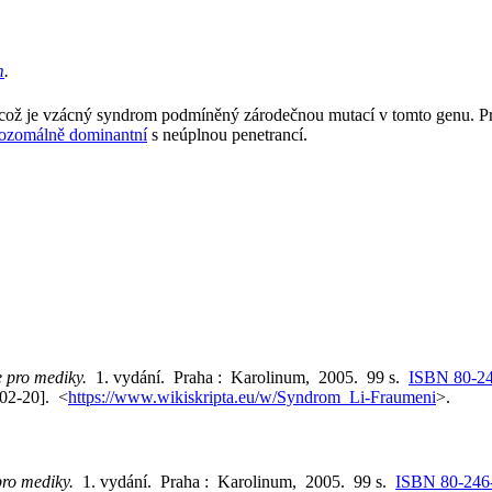
m
.
což je vzácný syndrom podmíněný zárodečnou mutací v tomto genu. P
tozomálně dominantní
s neúplnou penetrancí.
e pro mediky.
1. vydání. Praha : Karolinum, 2005. 99 s.
ISBN 80-2
-02-20]. <
https://www.wikiskripta.eu/w/Syndrom_Li-Fraumeni
>.
pro mediky.
1. vydání. Praha : Karolinum, 2005. 99 s.
ISBN 80-246