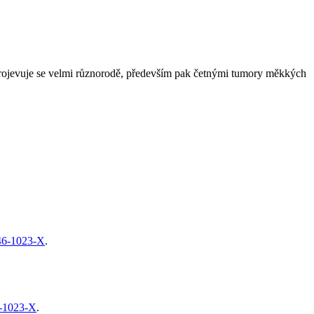
rojevuje se velmi různorodě, především pak četnými tumory měkkých
46-1023-X
.
-1023-X
.