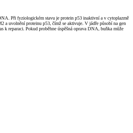
DNA. Při fyziologickém stavu je protein p53 inaktivní a v cytoplazmě
 a uvolnění proteinu p53, čímž se aktivuje. V jádře působí na gen
e čas k reparaci. Pokud proběhne úspěšná oprava DNA, buňka může