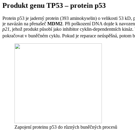
Produkt genu TP53 – protein p53
Protein p53 je jaderný protein (393 aminokyselin) o velikosti 53 kD,
je navázán na přenašeč
MDM2
. Při poškození DNA dojde k navození
p21
, jehož produkt působí jako inhibitor cyklin-dependentních kináz
pokračovat v buněčném cyklu. Pokud je reparace neúspěšná, potom 
Zapojení proteinu p53 do různých buněčných procesů