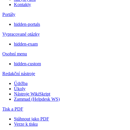
Kontakty
Portály
hidden-portals
Vypracované otázky
hidden-exam
Osobní menu
hidden-custom
Redakční nástroje
Údržba
Úkoly
Nástroje WikiSkript
Zammad (Helpdesk WS)
Tisk a PDF
Stáhnout jako PDF
Verze k tisku