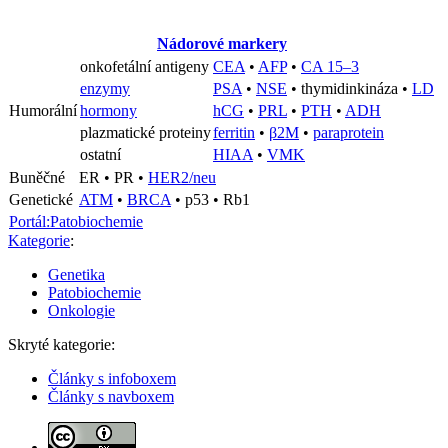
Nádorové markery
onkofetální antigeny
CEA
•
AFP
•
CA 15–3
enzymy
PSA
•
NSE
• thymidinkináza •
LD
Humorální
hormony
hCG
•
PRL
•
PTH
•
ADH
plazmatické proteiny
ferritin
•
β2M
•
paraprotein
ostatní
HIAA
•
VMK
Buněčné
ER • PR •
HER2/neu
Genetické
ATM
•
BRCA
•
p53
• Rb1
Portál:Patobiochemie
Kategorie
:
Genetika
Patobiochemie
Onkologie
Skryté kategorie:
Články s infoboxem
Články s navboxem