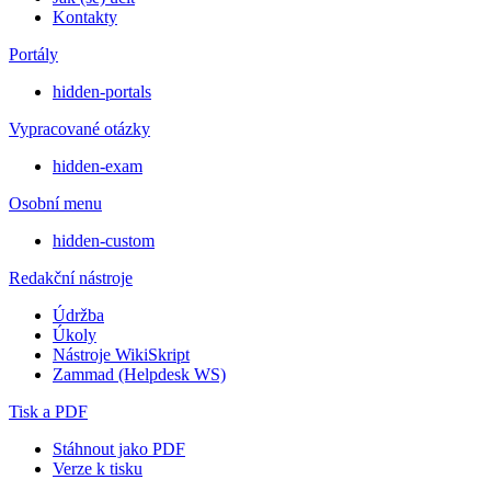
Kontakty
Portály
hidden-portals
Vypracované otázky
hidden-exam
Osobní menu
hidden-custom
Redakční nástroje
Údržba
Úkoly
Nástroje WikiSkript
Zammad (Helpdesk WS)
Tisk a PDF
Stáhnout jako PDF
Verze k tisku