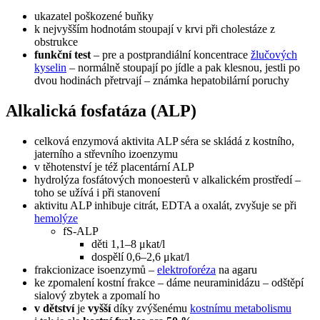
ukazatel poškozené buňky
k nejvyšším hodnotám stoupají v krvi při cholestáze z
obstrukce
funkční test
– pre a postprandiální koncentrace
žlučových
kyselin
– normálně stoupají po jídle a pak klesnou, jestli po
dvou hodinách přetrvají – známka hepatobilární poruchy
Alkalická fosfatáza (ALP)
celková enzymová aktivita ALP séra se skládá z kostního,
jaterního a střevního izoenzymu
v těhotenství je též placentární ALP
hydrolýza fosfátových monoesterů v alkalickém prostředí –
toho se užívá i při stanovení
aktivitu ALP inhibuje citrát, EDTA a oxalát, zvyšuje se při
hemolýze
fS-ALP
děti 1,1–8 μkat/l
dospělí 0,6–2,6 μkat/l
frakcionizace isoenzymů –
elektroforéza
na agaru
ke zpomalení kostní frakce – dáme neuraminidázu – odštěpí
sialový zbytek a zpomalí ho
v dětství
je
vyšší
díky zvýšenému
kostnímu metabolismu