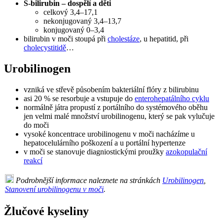
S-bilirubin – dospělí a děti
celkový 3,4–17,1
nekonjugovaný 3,4–13,7
konjugovaný 0–3,4
bilirubin v moči stoupá při
cholestáze
, u hepatitid, při
cholecystitidě
…
Urobilinogen
vzniká ve střevě působením bakteriální flóry z bilirubinu
asi 20 % se resorbuje a vstupuje do
enterohepatálního cyklu
normálně játra propustí z portálního do systémového oběhu
jen velmi malé množství urobilinogenu, který se pak vylučuje
do moči
vysoké koncentrace urobilinogenu v moči nacházíme u
hepatocelulárního poškození a u portální hypertenze
v moči se stanovuje diagniostickými proužky
azokopulační
reakcí
Podrobnější informace naleznete na stránkách
Urobilinogen
,
Stanovení urobilinogenu v moči
.
Žlučové kyseliny