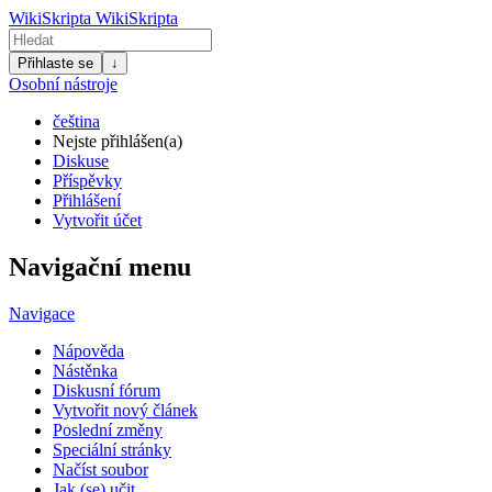
WikiSkripta
WikiSkripta
Přihlaste se
↓
Osobní nástroje
čeština
Nejste přihlášen(a)
Diskuse
Příspěvky
Přihlášení
Vytvořit účet
Navigační menu
Navigace
Nápověda
Nástěnka
Diskusní fórum
Vytvořit nový článek
Poslední změny
Speciální stránky
Načíst soubor
Jak (se) učit