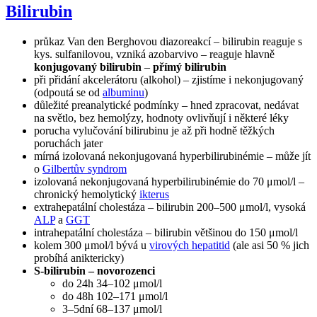
Bilirubin
průkaz Van den Berghovou diazoreakcí – bilirubin reaguje s
kys. sulfanilovou, vzniká azobarvivo – reaguje hlavně
konjugovaný bilirubin
–
přímý bilirubin
při přidání akcelerátoru (alkohol) – zjistíme i nekonjugovaný
(odpoutá se od
albuminu
)
důležité preanalytické podmínky – hned zpracovat, nedávat
na světlo, bez hemolýzy, hodnoty ovlivňují i některé léky
porucha vylučování bilirubinu je až při hodně těžkých
poruchách jater
mírná izolovaná nekonjugovaná hyperbilirubinémie – může jít
o
Gilbertův syndrom
izolovaná nekonjugovaná hyperbilirubinémie do 70 μmol/l –
chronický hemolytický
ikterus
extrahepatální cholestáza – bilirubin 200–500 μmol/l, vysoká
ALP
a
GGT
intrahepatální cholestáza – bilirubin většinou do 150 μmol/l
kolem 300 μmol/l bývá u
virových hepatitid
(ale asi 50 % jich
probíhá aniktericky)
S-bilirubin – novorozenci
do 24h 34–102 μmol/l
do 48h 102–171 μmol/l
3–5dní 68–137 μmol/l