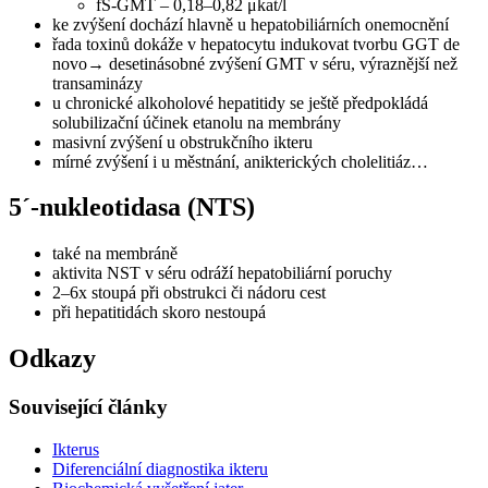
fS-GMT – 0,18–0,82 μkat/l
ke zvýšení dochází hlavně u hepatobiliárních onemocnění
řada toxinů dokáže v hepatocytu indukovat tvorbu GGT de
novo→ desetinásobné zvýšení GMT v séru, výraznější než
transaminázy
u chronické alkoholové hepatitidy se ještě předpokládá
solubilizační účinek etanolu na membrány
masivní zvýšení u obstrukčního ikteru
mírné zvýšení i u městnání, anikterických cholelitiáz…
5´-nukleotidasa (NTS)
také na membráně
aktivita NST v séru odráží hepatobiliární poruchy
2–6x stoupá při obstrukci či nádoru cest
při hepatitidách skoro nestoupá
Odkazy
Související články
Ikterus
Diferenciální diagnostika ikteru