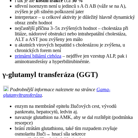
i tak je ale
kostní frakce
cca
50 %
střevní isoenzym není u jedinců s A či AB (váže se na A),
zvýšen je při silném poškození jater
interpretace – u celkové aktivity je důležitý hlavně dynamický
obraz změn hodnot
nejčastější příčina 3–5x zvýšených hodnot – cholestáza při
litiáze, nádorové obstrukci nebo intrahepatální cholestáza,
ALT a AST jsou zvýšeny jen málo
u akutních virových hepatitid s cholestázou je zvýšena, u
chronických forem není
primární biliární cirhóza
– nejdříve jen vzestup ALP, pak i
aminotransferásy a hyperbilirubinémie.
γ-glutamyl transferáza (GGT)
Podrobnější informace naleznete na stránce
Gama-
glutamyltransferáza
.
enzym na membráně epitelu žlučových cest, vývodů
pankreatu, hepatocytů, ledvin aj.
navazuje glutathion na AMK, aby se dal rozštěpit (podmínka
resorpce)
brání ztrátám glutathionu, také tím rozpadem zvyšuje
osmolaritu žluči→ hnací síla sekrece