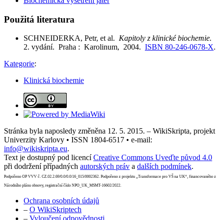
Biochemická vyšetření jater
Použitá literatura
SCHNEIDERKA, Petr, et al.
Kapitoly z klinické biochemie.
2. vydání. Praha : Karolinum, 2004.
ISBN 80-246-0678-X
.
Kategorie
:
Klinická biochemie
Stránka byla naposledy změněna 12. 5. 2015. – WikiSkripta, projekt
Univerzity Karlovy • ISSN 1804-6517 • e-mail:
info@wikiskripta.eu
.
Text je dostupný pod licencí
Creative Commons Uveďte původ 4.0
při dodržení případných
autorských práv
a
dalších podmínek
.
Podpořeno OP VVV č. CZ.02.2.69/0.0/0.0/16_015/0002362. Podpořeno z projektu „Transformace pro VŠ na UK“, financovaného z
Národního plánu obnovy, registrační číslo NPO_UK_MSMT-16602/2022.
Ochrana osobních údajů
–
O WikiSkriptech
–
Vyloučení odpovědnosti