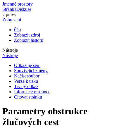
Jmenné prostory
Stránka
Diskuse
Úpravy
Zobrazení
Číst
Zobrazit zdroj
Zobrazit historii
Nástroje
Nástroje
Odkazuje sem
Související změny
Načíst soubor
Verze k tisku
Trvalý odkaz
Informace o stránce
Citovat stránku
Parametry obstrukce
žlučových cest