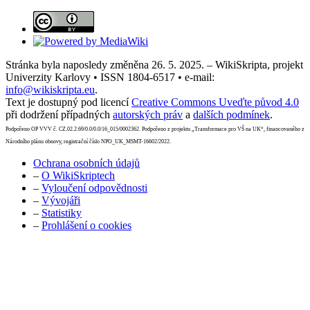
Stránka byla naposledy změněna 26. 5. 2025. – WikiSkripta, projekt
Univerzity Karlovy • ISSN 1804-6517 • e-mail:
info@wikiskripta.eu
.
Text je dostupný pod licencí
Creative Commons Uveďte původ 4.0
při dodržení případných
autorských práv
a
dalších podmínek
.
Podpořeno OP VVV č. CZ.02.2.69/0.0/0.0/16_015/0002362. Podpořeno z projektu „Transformace pro VŠ na UK“, financovaného z
Národního plánu obnovy, registrační číslo NPO_UK_MSMT-16602/2022.
Ochrana osobních údajů
–
O WikiSkriptech
–
Vyloučení odpovědnosti
–
Vývojáři
–
Statistiky
–
Prohlášení o cookies