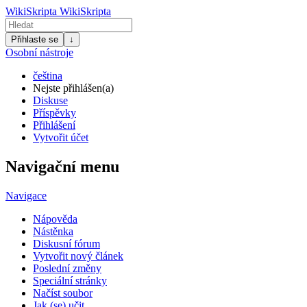
WikiSkripta
WikiSkripta
Přihlaste se
↓
Osobní nástroje
čeština
Nejste přihlášen(a)
Diskuse
Příspěvky
Přihlášení
Vytvořit účet
Navigační menu
Navigace
Nápověda
Nástěnka
Diskusní fórum
Vytvořit nový článek
Poslední změny
Speciální stránky
Načíst soubor
Jak (se) učit