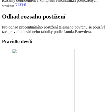
rozsáhlý debridement a kompletní rekonstrukci poškozených
[
2
]
[
3
]
[
4
]
struktur.
Odhad rozsahu postižení
Pro odhad procentuálního postižení tělesného povrchu se používá
tzv. pravidlo devíti nebo tabulky podle Lunda-Browdera.
Pravidlo devíti