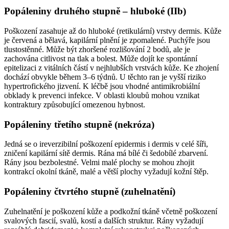
Popáleniny druhého stupně – hluboké (IIb)
Poškození zasahuje až do hluboké (retikulární) vrstvy dermis. Kůže
je červená a bělavá, kapilární plnění je zpomalené. Puchýře jsou
tlustostěnné. Může být zhoršené rozlišování 2 bodů, ale je
zachována citlivost na tlak a bolest. Může dojít ke spontánní
epitelizaci z vitálních částí v nejhlubších vrstvách kůže. Ke zhojení
dochází obvykle během 3–6 týdnů. U těchto ran je vyšší riziko
hypertrofického jizvení. K léčbě jsou vhodné antimikrobiální
obklady k prevenci infekce. V oblasti kloubů mohou vznikat
kontraktury způsobující omezenou hybnost.
Popáleniny třetího stupně (nekróza)
Jedná se o ireverzibilní poškození epidermis i dermis v celé šíři,
zničení kapilární sítě dermis. Rána má bílé či šedobílé zbarvení.
Rány jsou bezbolestné. Velmi malé plochy se mohou zhojit
kontrakcí okolní tkáně, malé a větší plochy vyžadují kožní štěp.
Popáleniny čtvrtého stupně (zuhelnatění)
Zuhelnatění je poškození kůže a podkožní tkáně včetně poškození
svalových fascií, svalů, kostí a dalších struktur. Rány vyžadují