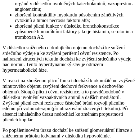
orgánů v důsledku uvolněných katecholaminů, vazopresinu a
angiotenzinu;
zhoršení kontraktility myokardu působením zánětlivých
cytokinů a tumor necrosis faktoru alfa;
zhoršená plicní funkce v důsledku bronchokonstrikce
způsobené humorálními faktory jako je histamin, serotonin a
tromboxan A2.
V důsledku sníženého cirkulujícího objemu dochází ke snížení
srdečního výdeje a ke zvýšení periferní cévní resistence. Po
nahrazení ztracených tekutin dochází ke zvýšení srdečního výdeje
nad normu. Tento hyperdynamický stav je odrazem
hypermetabolické fáze.
V reakci na zhoršenou plicní funkci dochází k okamžitému zvýšené
minutového objemu (zvýšení dechové frekvence a dechového
objemu). Stoupá plicní cévní rezistence, a to pravděpodobně v
důsledku uvolnění vazoaktivních aminů a dalších mediátorů.
Zvýšená plicní cévní rezistence částečně brání rozvoji plicního
edému při volumoterapii (při uhrazování ztracených tekutin). Při
absenci inhalačního úrazu nedochází ke změnám propustnosti
plicních kapilár.
Po popáleninovém úrazu dochází ke snížení glomerulární filtrace a
sníženému průtoku ledvinami v důsledku hypovolémie.