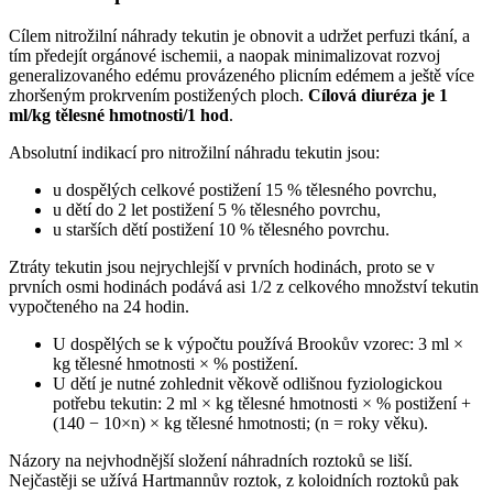
Cílem nitrožilní náhrady tekutin je obnovit a udržet perfuzi tkání, a
tím předejít orgánové ischemii, a naopak minimalizovat rozvoj
generalizovaného edému provázeného plicním edémem a ještě více
zhoršeným prokrvením postižených ploch.
Cílová diuréza je 1
ml/kg tělesné hmotnosti/1 hod
.
Absolutní indikací pro nitrožilní náhradu tekutin jsou:
u dospělých celkové postižení 15 % tělesného povrchu,
u dětí do 2 let postižení 5 % tělesného povrchu,
u starších dětí postižení 10 % tělesného povrchu.
Ztráty tekutin jsou nejrychlejší v prvních hodinách, proto se v
prvních osmi hodinách podává asi 1/2 z celkového množství tekutin
vypočteného na 24 hodin.
U dospělých se k výpočtu používá Brookův vzorec: 3 ml ×
kg tělesné hmotnosti × % postižení.
U dětí je nutné zohlednit věkově odlišnou fyziologickou
potřebu tekutin: 2 ml × kg tělesné hmotnosti × % postižení +
(140 − 10×n) × kg tělesné hmotnosti; (n = roky věku).
Názory na nejvhodnější složení náhradních roztoků se liší.
Nejčastěji se užívá Hartmannův roztok, z koloidních roztoků pak