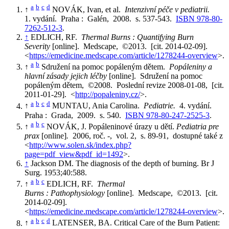
a
b
c
d
↑
NOVÁK, Ivan, et al.
Intenzivní péče v pediatrii.
1. vydání. Praha : Galén, 2008. s. 537-543.
ISBN 978-80-
7262-512-3
.
↑
EDLICH, RF.
Thermal Burns : Quantifying Burn
Severity
[online]. Medscape, ©2013. [cit. 2014-02-09].
<
https://emedicine.medscape.com/article/1278244-overview
>.
a
b
↑
Sdružení na pomoc popáleným dětem.
Popáleniny a
hlavní zásady jejich léčby
[online]. Sdružení na pomoc
popáleným dětem, ©2008. Poslední revize 2008-01-08, [cit.
2011-01-29]. <
http://popaleniny.cz/
>.
a
b
c
d
↑
MUNTAU, Ania Carolina.
Pediatrie.
4. vydání.
Praha : Grada, 2009. s. 540.
ISBN 978-80-247-2525-3
.
a
b
c
↑
NOVÁK, J. Popáleninové úrazy u dětí.
Pediatria pre
prax
[online]
.
2006, roč. -, vol. 2, s. 89-91, dostupné také z
<
http://www.solen.sk/index.php?
page=pdf_view&pdf_id=1492
>.
↑
Jackson DM. The diagnosis of the depth of burning. Br J
Surg. 1953;40:588.
a
b
c
↑
EDLICH, RF.
Thermal
Burns : Pathophysiology
[online]. Medscape, ©2013. [cit.
2014-02-09].
<
https://emedicine.medscape.com/article/1278244-overview
>.
a
b
c
d
↑
LATENSER, BA. Critical Care of the Burn Patient: