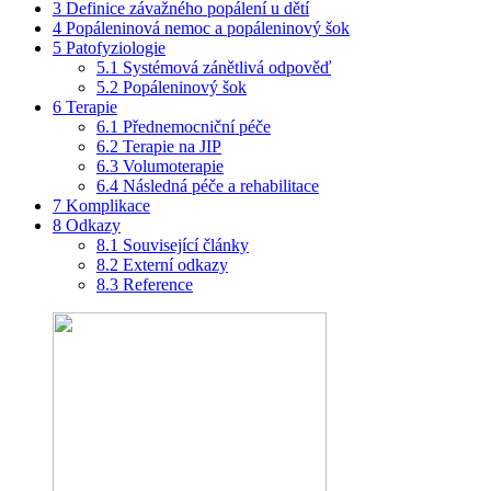
3
Definice závažného popálení u dětí
4
Popáleninová nemoc a popáleninový šok
5
Patofyziologie
5.1
Systémová zánětlivá odpověď
5.2
Popáleninový šok
6
Terapie
6.1
Přednemocniční péče
6.2
Terapie na JIP
6.3
Volumoterapie
6.4
Následná péče a rehabilitace
7
Komplikace
8
Odkazy
8.1
Související články
8.2
Externí odkazy
8.3
Reference