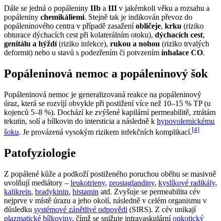
Dále se jedná o popáleniny
IIb
a
III
v jakémkoli věku a rozsahu a
popáleniny
chemikáliemi
. Stejně tak je indikován převoz do
popáleninového centra v případě zasažení
obličeje
,
krku
(riziko
obturace dýchacích cest při kolaterálním otoku),
dýchacích cest
,
genitálu a hýždí
(riziko infekce),
rukou a nohou
(riziko trvalých
deformit) nebo u stavů s podezřením či potvzením
inhalace CO
.
Popáleninová nemoc a popáleninový šok
Popáleninová nemoc je generalizovaná reakce na popáleninový
úraz, která se rozvíjí obvykle při postižení více než 10–15 % TP (u
kojenců 5–8 %). Dochází ke zvýšené kapilární permeabilitě, ztrátám
tekutin, solí a bílkovin do intersticia a následně k
hypovolemickému
[
4
]
šoku
. Je provázená vysokým rizikem infekčních komplikací.
Patofyziologie
Z popálené kůže a podkoží postiženého poruchou oběhu se masivně
uvolňují mediátory –
leukotrieny
,
prostaglandiny
,
kyslíkové radikály
,
kalikrein
,
bradykinin
,
histamin
atd. Zvyšuje se permeabilita cév
nejprve v místě úrazu a jeho okolí, následně v celém organismu v
důsledku
systémové zánětlivé odpovědi
(SIRS). Z cév unikají
plazmatické bílkoviny
, čímž se snižuje intravaskulární
onkotický