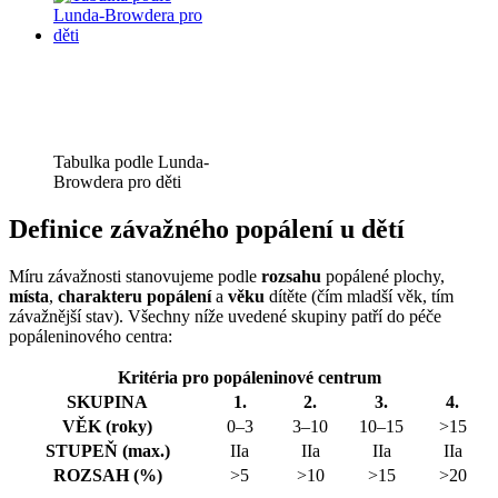
Tabulka podle Lunda-
Browdera pro děti
Definice závažného popálení u dětí
Míru závažnosti stanovujeme podle
rozsahu
popálené plochy,
místa
,
charakteru popálení
a
věku
dítěte (čím mladší věk, tím
závažnější stav). Všechny níže uvedené skupiny patří do péče
popáleninového centra:
Kritéria pro popáleninové centrum
SKUPINA
1.
2.
3.
4.
VĚK (roky)
0–3
3–10
10–15
>15
STUPEŇ (max.)
IIa
IIa
IIa
IIa
ROZSAH (%)
>5
>10
>15
>20