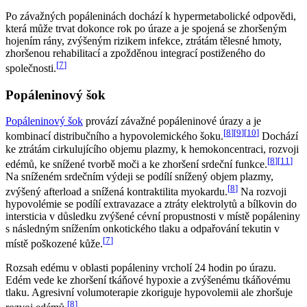
Po závažných popáleninách dochází k hypermetabolické odpovědi,
která může trvat dokonce rok po úraze a je spojená se zhoršeným
hojením rány, zvýšeným rizikem infekce, ztrátám tělesné hmoty,
zhoršenou rehabilitací a zpožděnou integrací postiženého do
[
7
]
společnosti.
Popáleninový šok
Popáleninový šok
provází závažné popáleninové úrazy a je
[
8
]
[
9
]
[
10
]
kombinací distribučního a hypovolemického šoku.
Dochází
ke ztrátám cirkulujícího objemu plazmy, k hemokoncentraci, rozvoji
[
8
]
[
11
]
edémů, ke snížené tvorbě moči a ke zhoršení srdeční funkce.
Na sníženém srdečním výdeji se podílí snížený objem plazmy,
[
8
]
zvýšený afterload a snížená kontraktilita myokardu.
Na rozvoji
hypovolémie se podílí extravazace a ztráty elektrolytů a bílkovin do
intersticia v důsledku zvýšené cévní propustnosti v místě popáleniny
s následným snížením onkotického tlaku a odpařování tekutin v
[
7
]
místě poškozené kůže.
Rozsah edému v oblasti popáleniny vrcholí 24 hodin po úrazu.
Edém vede ke zhoršení tkáňové hypoxie a zvýšenému tkáňovému
tlaku. Agresivní volumoterapie zkoriguje hypovolemii ale zhoršuje
[
8
]