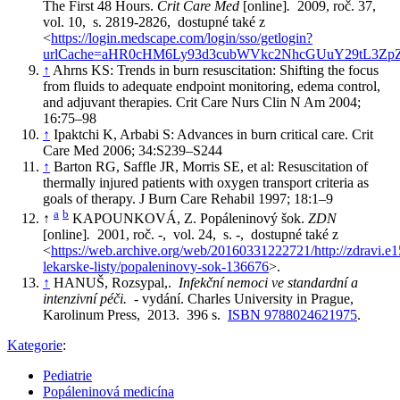
The First 48 Hours.
Crit Care Med
[online]
.
2009, roč. 37,
vol. 10, s. 2819-2826, dostupné také z
<
https://login.medscape.com/login/sso/getlogin?
urlCache=aHR0cHM6Ly93d3cubWVkc2NhcGUuY29tL3Zp
↑
Ahrns KS: Trends in burn resuscitation: Shifting the focus
from fluids to adequate endpoint monitoring, edema control,
and adjuvant therapies. Crit Care Nurs Clin N Am 2004;
16:75–98
↑
Ipaktchi K, Arbabi S: Advances in burn critical care. Crit
Care Med 2006; 34:S239–S244
↑
Barton RG, Saffle JR, Morris SE, et al: Resuscitation of
thermally injured patients with oxygen transport criteria as
goals of therapy. J Burn Care Rehabil 1997; 18:1–9
a
b
↑
KAPOUNKOVÁ, Z. Popáleninový šok.
ZDN
[online]
.
2001, roč. -, vol. 24, s. -, dostupné také z
<
https://web.archive.org/web/20160331222721/http://zdravi.e15
lekarske-listy/popaleninovy-sok-136676
>.
↑
HANUŠ, Rozsypal,.
Infekční nemoci ve standardní a
intenzivní péči.
- vydání. Charles University in Prague,
Karolinum Press, 2013. 396 s.
ISBN 9788024621975
.
Kategorie
:
Pediatrie
Popáleninová medicína