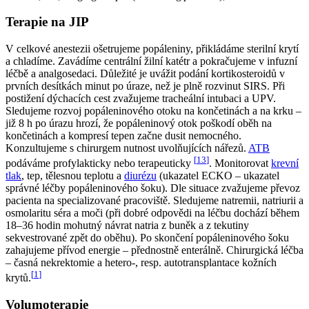
Terapie na JIP
V celkové anestezii ošetrujeme popáleniny, přikládáme sterilní krytí
a chladíme. Zavádíme centrální žilní katétr a pokračujeme v infuzní
léčbě a analgosedaci. Důležité je uvážit podání kortikosteroidů v
prvních desítkách minut po úraze, než je plně rozvinut SIRS. Při
postižení dýchacích cest zvažujeme tracheální intubaci a UPV.
Sledujeme rozvoj popáleninového otoku na končetinách a na krku –
již 8 h po úrazu hrozí, že popáleninový otok poškodí oběh na
končetinách a kompresí tepen začne dusit nemocného.
Konzultujeme s chirurgem nutnost uvolňujících nářezů.
ATB
[
13
]
podáváme profylakticky nebo terapeuticky
. Monitorovat
krevní
tlak
, tep, tělesnou teplotu a
diurézu
(ukazatel ECKO – ukazatel
správné léčby popáleninového šoku). Dle situace zvažujeme převoz
pacienta na specializované pracoviště. Sledujeme natremii, natriurii a
osmolaritu séra a moči (při dobré odpovědi na léčbu dochází během
18–36 hodin mohutný návrat natria z buněk a z tekutiny
sekvestrované zpět do oběhu). Po skončení popáleninového šoku
zahajujeme přívod energie – přednostně enterálně. Chirurgická léčba
– časná nekrektomie a hetero-, resp. autotransplantace kožních
[
1
]
krytů.
Volumoterapie