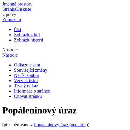
Jmenné prostory
Stránka
Diskuse
Úpravy
Zobrazení
Číst
Zobrazit zdroj
Zobrazit historii
Nástroje
Nástroje
Odkazuje sem
Související změny
Načíst soubor
Verze k tisku
Trvalý odkaz
Informace o stránce
Citovat stránku
Popáleninový úraz
(přesměrováno z
Popáleninový úraz (pediatrie)
)