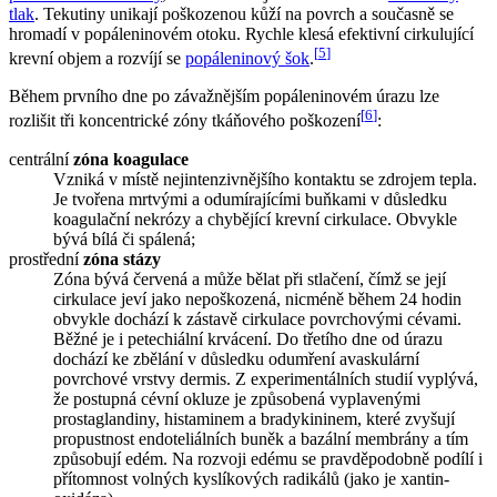
tlak
. Tekutiny unikají poškozenou kůží na povrch a současně se
hromadí v popáleninovém otoku. Rychle klesá efektivní cirkulující
[
5
]
krevní objem a rozvíjí se
popáleninový šok
.
Během prvního dne po závažnějším popáleninovém úrazu lze
[
6
]
rozlišit tři koncentrické zóny tkáňového poškození
:
centrální
zóna koagulace
Vzniká v místě nejintenzivnějšího kontaktu se zdrojem tepla.
Je tvořena mrtvými a odumírajícími buňkami v důsledku
koagulační nekrózy a chybějící krevní cirkulace. Obvykle
bývá bílá či spálená;
prostřední
zóna stázy
Zóna bývá červená a může bělat při stlačení, čímž se její
cirkulace jeví jako nepoškozená, nicméně během 24 hodin
obvykle dochází k zástavě cirkulace povrchovými cévami.
Běžné je i petechiální krvácení. Do třetího dne od úrazu
dochází ke zbělání v důsledku odumření avaskulární
povrchové vrstvy dermis. Z experimentálních studií vyplývá,
že postupná cévní okluze je způsobená vyplavenými
prostaglandiny, histaminem a bradykininem, které zvyšují
propustnost endoteliálních buněk a bazální membrány a tím
způsobují edém. Na rozvoji edému se pravděpodobně podílí i
přítomnost volných kyslíkových radikálů (jako je xantin-