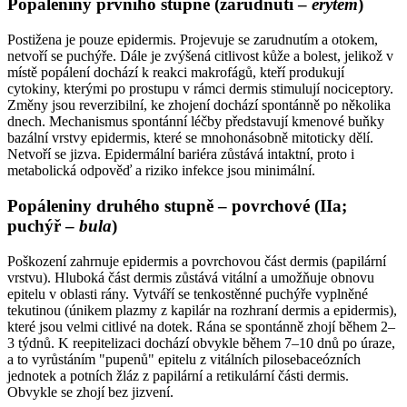
Popáleniny prvního stupně (zarudnutí –
erytém
)
Postižena je pouze epidermis. Projevuje se zarudnutím a otokem,
netvoří se puchýře. Dále je zvýšená citlivost kůže a bolest, jelikož v
místě popálení dochází k reakci makrofágů, kteří produkují
cytokiny, kterými po prostupu v rámci dermis stimulují nociceptory.
Změny jsou reverzibilní, ke zhojení dochází spontánně po několika
dnech. Mechanismus spontánní léčby představují kmenové buňky
bazální vrstvy epidermis, které se mnohonásobně mitoticky dělí.
Netvoří se jizva. Epidermální bariéra zůstává intaktní, proto i
metabolická odpověď a riziko infekce jsou minimální.
Popáleniny druhého stupně – povrchové (IIa;
puchýř –
bula
)
Poškození zahrnuje epidermis a povrchovou část dermis (papilární
vrstvu). Hluboká část dermis zůstává vitální a umožňuje obnovu
epitelu v oblasti rány. Vytváří se tenkostěnné puchýře vyplněné
tekutinou (únikem plazmy z kapilár na rozhraní dermis a epidermis),
které jsou velmi citlivé na dotek. Rána se spontánně zhojí během 2–
3 týdnů. K reepitelizaci dochází obvykle během 7–10 dnů po úraze,
a to vyrůstáním "pupenů" epitelu z vitálních pilosebaceózních
jednotek a potních žláz z papilární a retikulární části dermis.
Obvykle se zhojí bez jizvení.