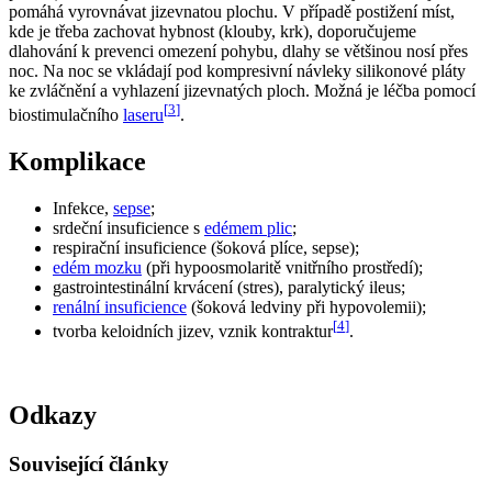
pomáhá vyrovnávat jizevnatou plochu. V případě postižení míst,
kde je třeba zachovat hybnost (klouby, krk), doporučujeme
dlahování k prevenci omezení pohybu, dlahy se většinou nosí přes
noc. Na noc se vkládají pod kompresivní návleky silikonové pláty
ke zvláčnění a vyhlazení jizevnatých ploch. Možná je léčba pomocí
[
3
]
biostimulačního
laseru
.
Komplikace
Infekce,
sepse
;
srdeční insuficience s
edémem plic
;
respirační insuficience (šoková plíce, sepse);
edém mozku
(při hypoosmolaritě vnitřního prostředí);
gastrointestinální krvácení (stres), paralytický ileus;
renální insuficience
(šoková ledviny při hypovolemii);
[
4
]
tvorba keloidních jizev, vznik kontraktur
.
Odkazy
Související články