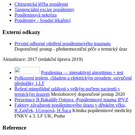
Chirurgická léčba popálenin
Tangenciální excize popáleniny
Popáleninová nekróza
Popáleniny - Soudní lékařství
Externí odkazy
Prvotní odborné ošetření popáleninového traumatu
Doporučený postup - přednemocniční péče o termický úraz
Aktualizace: 2017 (redakční úprava 2019)
Popálenina — interaktivní algoritmus + test
Poškození teplem, chladem a elektrickým proudem -ozvučené
přednášky 1.LF
Řešení mimořádné události s velkým počtem pacientů s
termickým úrazem
Mezioborový doporučené postup 2020
Prezentace B.Bakaláře Ostrava -Popáleninové trauma IPVZ
Faktory závažnosti popáleninového úrazu v dětském věku,
R.Zajíček, I.Grosová, H.Šuca
Klinika popáleninové medicíny
FNKV a 3. LF UK, Praha
Reference