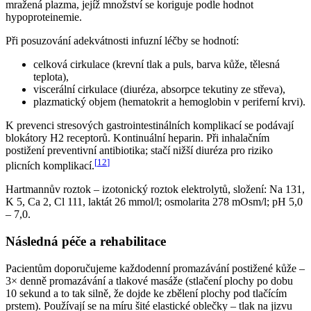
mražená plazma, jejíž množství se koriguje podle hodnot
hypoproteinemie.
Při posuzování adekvátnosti infuzní léčby se hodnotí:
celková cirkulace (krevní tlak a puls, barva kůže, tělesná
teplota),
viscerální cirkulace (diuréza, absorpce tekutiny ze střeva),
plazmatický objem (hematokrit a hemoglobin v periferní krvi).
K prevenci stresových gastrointestinálních komplikací se podávají
blokátory H2 receptorů. Kontinuální heparin. Při inhalačním
postižení preventivní antibiotika; stačí nižší diuréza pro riziko
[
12
]
plicních komplikací.
Hartmannův roztok – izotonický roztok elektrolytů, složení: Na 131,
K 5, Ca 2, Cl 111, laktát 26 mmol/l; osmolarita 278 mOsm/l; pH 5,0
– 7,0.
Následná péče a rehabilitace
Pacientům doporučujeme každodenní promazávání postižené kůže –
3× denně promazávání a tlakové masáže (stlačení plochy po dobu
10 sekund a to tak silně, že dojde ke zbělení plochy pod tlačícím
prstem). Používají se na míru šité elastické oblečky – tlak na jizvu