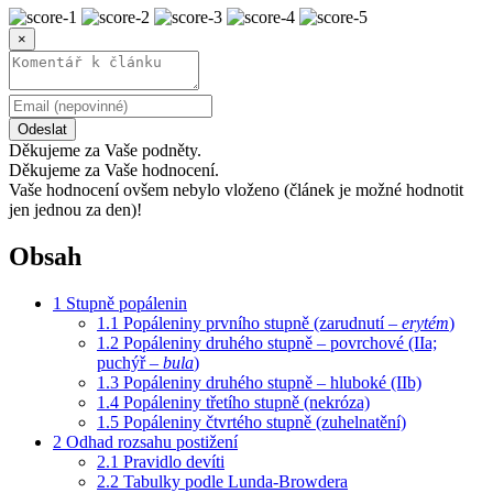
×
Odeslat
Děkujeme za Vaše podněty.
Děkujeme za Vaše hodnocení.
Vaše hodnocení ovšem nebylo vloženo (článek je možné hodnotit
jen jednou za den)!
Obsah
1
Stupně popálenin
1.1
Popáleniny prvního stupně (zarudnutí –
erytém
)
1.2
Popáleniny druhého stupně – povrchové (IIa;
puchýř –
bula
)
1.3
Popáleniny druhého stupně – hluboké (IIb)
1.4
Popáleniny třetího stupně (nekróza)
1.5
Popáleniny čtvrtého stupně (zuhelnatění)
2
Odhad rozsahu postižení
2.1
Pravidlo devíti
2.2
Tabulky podle Lunda-Browdera