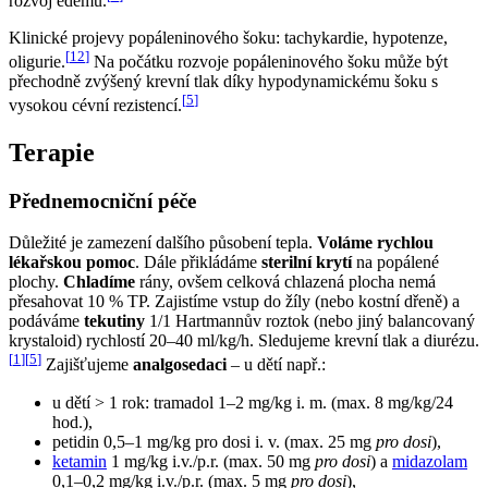
rozvoj edémů.
Klinické projevy popáleninového šoku: tachykardie, hypotenze,
[
12
]
oligurie.
Na počátku rozvoje popáleninového šoku může být
přechodně zvýšený krevní tlak díky hypodynamickému šoku s
[
5
]
vysokou cévní rezistencí.
Terapie
Přednemocniční péče
Důležité je zamezení dalšího působení tepla.
Voláme rychlou
lékařskou pomoc
. Dále přikládáme
sterilní krytí
na popálené
plochy.
Chladíme
rány, ovšem celková chlazená plocha nemá
přesahovat 10 % TP. Zajistíme vstup do žíly (nebo kostní dřeně) a
podáváme
tekutiny
1/1 Hartmannův roztok (nebo jiný balancovaný
krystaloid) rychlostí 20–40 ml/kg/h. Sledujeme krevní tlak a diurézu.
[
1
]
[
5
]
Zajišťujeme
analgosedaci
– u dětí např.:
u dětí > 1 rok: tramadol 1–2 mg/kg i. m. (max. 8 mg/kg/24
hod.),
petidin 0,5–1 mg/kg pro dosi i. v. (max. 25 mg
pro dosi
),
ketamin
1 mg/kg i.v./p.r. (max. 50 mg
pro dosi
) a
midazolam
0,1–0,2 mg/kg i.v./p.r. (max. 5 mg
pro dosi
),