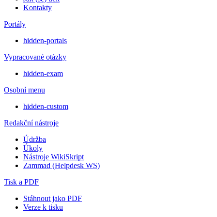
Kontakty
Portály
hidden-portals
Vypracované otázky
hidden-exam
Osobní menu
hidden-custom
Redakční nástroje
Údržba
Úkoly
Nástroje WikiSkript
Zammad (Helpdesk WS)
Tisk a PDF
Stáhnout jako PDF
Verze k tisku