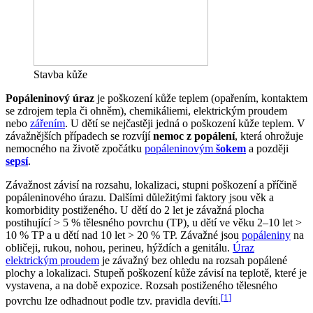
Stavba kůže
Popáleninový úraz
je poškození kůže teplem (opařením, kontaktem
se zdrojem tepla či ohněm), chemikáliemi, elektrickým proudem
nebo
zářením
. U dětí se nejčastěji jedná o poškození kůže teplem. V
závažnějších případech se rozvíjí
nemoc z popálení
, která ohrožuje
nemocného na životě zpočátku
popáleninovým
šokem
a později
sepsí
.
Závažnost závisí na rozsahu, lokalizaci, stupni poškození a příčině
popáleninového úrazu. Dalšími důležitými faktory jsou věk a
komorbidity postiženého. U dětí do 2 let je závažná plocha
postihující > 5 % tělesného povrchu (TP), u dětí ve věku 2–10 let >
10 % TP a u dětí nad 10 let > 20 % TP. Závažné jsou
popáleniny
na
obličeji, rukou, nohou, perineu, hýždích a genitálu.
Úraz
elektrickým proudem
je závažný bez ohledu na rozsah popálené
plochy a lokalizaci. Stupeň poškození kůže závisí na teplotě, které je
vystavena, a na době expozice. Rozsah postiženého tělesného
[
1
]
povrchu lze odhadnout podle tzv. pravidla devíti.