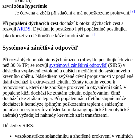
oxidáza).
zevní
zóna hyperémie
[
7
]
Je červená a zbělá při stlačení a má nepoškozené prokrvení.
Při
popálení dýchacích cest
dochází k otoku dýchacích cest a
rozvoji
ARDS
. Dýchání je postiženo i při popálenině postihující
[
1
]
jako korzet v celé tloušťce kůže hrudní stěnu.
Systémová zánětlivá odpověď
Při rozsáhlých popáleninových úrazech (obvykle postihujících více
než 30 % TP) se rozvíjí
systémová zánětlivá odpověď
(SIRS) v
důsledku vyplavení cytokinů a dalších mediátorů do systémového
krevního oběhu. Následkem zvýšené cévní propustnosti v popálené
tkáni dochází k extravazaci tekutin. Ztráty tekutin vedou k
hypovolémii, která dále zhoršuje prokrvení a okysličení tkání. V
popálené kůži dochází ke ztrátám tekutin odpařováním, čímž
dochází i ke ztrátám tepla. Při popáleninách třetího stupně může
docházet k hemolýze (přímým poškozením teplem a sníženým
poločasem erytrocytů v důsledku mikroangiopatické hemolytické
anémie) vyžadující náhrady krevních ztrát transfuzemi.
Důsledky SIRS:
vazokonstrikce splanchniku a zhoršené prokrvení v vnitřních