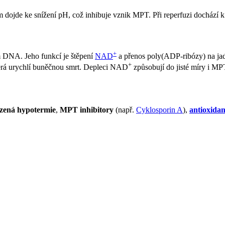
 dojde ke snížení pH, což inhibuje vznik MPT. Při reperfuzi dochází k
+
m DNA. Jeho funkcí je štěpení
NAD
a přenos poly(ADP-ribózy) na ja
+
terá urychlí buněčnou smrt. Depleci NAD
způsobují do jisté míry i MP
ízená hypotermie
,
MPT inhibitory
(např.
Cyklosporin A
),
antioxidan