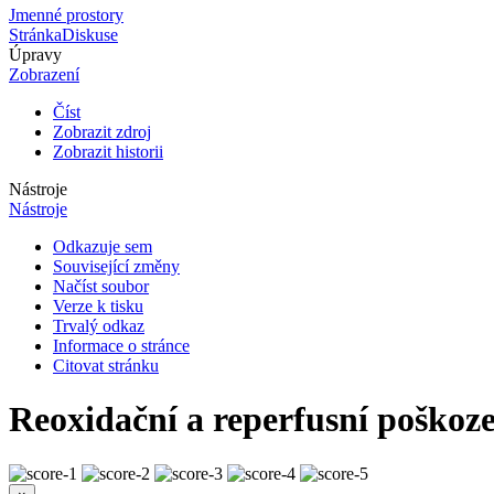
Jmenné prostory
Stránka
Diskuse
Úpravy
Zobrazení
Číst
Zobrazit zdroj
Zobrazit historii
Nástroje
Nástroje
Odkazuje sem
Související změny
Načíst soubor
Verze k tisku
Trvalý odkaz
Informace o stránce
Citovat stránku
Reoxidační a reperfusní poškoz