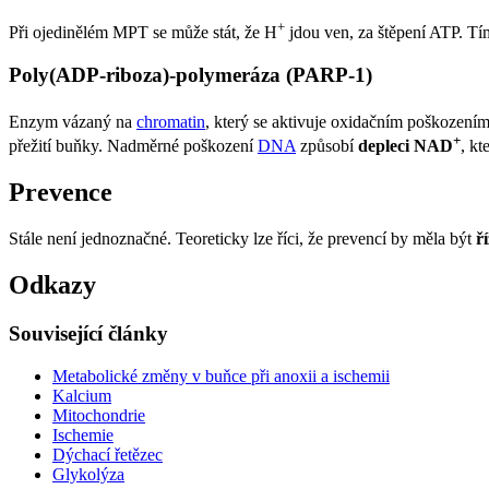
+
Při ojedinělém MPT se může stát, že H
jdou ven, za štěpení ATP. Tím
Poly(ADP-riboza)-polymeráza (PARP-1)
Enzym vázaný na
chromatin
, který se aktivuje oxidačním poškození
+
přežití buňky. Nadměrné poškození
DNA
způsobí
depleci NAD
, k
Prevence
Stále není jednoznačné. Teoreticky lze říci, že prevencí by měla být
ř
Odkazy
Související články
Metabolické změny v buňce při anoxii a ischemii
Kalcium
Mitochondrie
Ischemie
Dýchací řetězec
Glykolýza