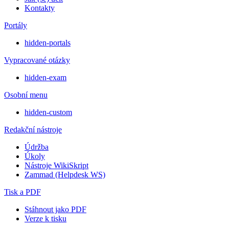
Kontakty
Portály
hidden-portals
Vypracované otázky
hidden-exam
Osobní menu
hidden-custom
Redakční nástroje
Údržba
Úkoly
Nástroje WikiSkript
Zammad (Helpdesk WS)
Tisk a PDF
Stáhnout jako PDF
Verze k tisku