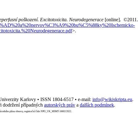
eperfusní poškození. Excitotoxicita. Neurodegenerace
[online]. ©2011.
%8Dn%C3%AD%20a%20nervov%C3%A9%20bu%C5%88ky%20Ischemicko-
xicita.%20Neurodegenerace.pdf
>.
 Univerzity Karlovy • ISSN 1804-6517 • e-mail:
info@wikiskripta.eu
.
i dodržení případných
autorských práv
a
dalších podmínek
.
Národního plánu obnovy, registrační číslo NPO_UK_MSMT-16602/2022.