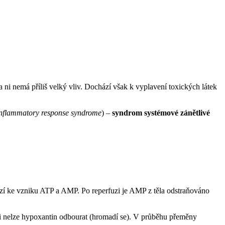
 ni nemá příliš velký vliv. Dochází však k vyplavení toxických látek
inflammatory response syndrome
) –
syndrom systémové zánětlivé
 ke vzniku ATP a AMP. Po reperfuzi je AMP z těla odstraňováno
ci nelze hypoxantin odbourat (hromadí se). V průběhu přeměny