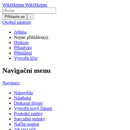
WikiSkripta
WikiSkripta
Přihlaste se
↓
Osobní nástroje
čeština
Nejste přihlášen(a)
Diskuse
Příspěvky
Přihlášení
Vytvořit účet
Navigační menu
Navigace
Nápověda
Nástěnka
Diskusní fórum
Vytvořit nový článek
Poslední změny
Speciální stránky
Načíst soubor
Jak (se) učit