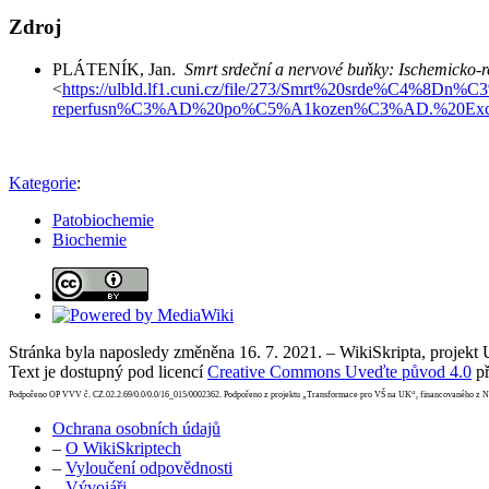
Zdroj
PLÁTENÍK, Jan.
Smrt srdeční a nervové buňky: Ischemicko-r
<
https://ulbld.lf1.cuni.cz/file/273/Smrt%20srde%C4
reperfusn%C3%AD%20po%C5%A1kozen%C3%AD.%20Excitoto
Kategorie
:
Patobiochemie
Biochemie
Stránka byla naposledy změněna 16. 7. 2021. – WikiSkripta, projekt
Text je dostupný pod licencí
Creative Commons Uveďte původ 4.0
př
Podpořeno OP VVV č. CZ.02.2.69/0.0/0.0/16_015/0002362. Podpořeno z projektu „Transformace pro VŠ na UK“, financovaného z 
Ochrana osobních údajů
–
O WikiSkriptech
–
Vyloučení odpovědnosti
–
Vývojáři