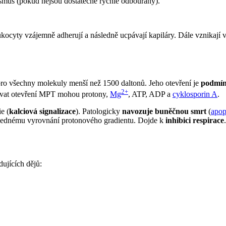
smus (pokud nejsou dostatečně rychle odbourány).
ocyty vzájemně adherují a následně ucpávají kapiláry. Dále vznikají 
pro všechny molekuly menší než 1500 daltonů. Jeho otevření je
podmín
2+
ovat otevření MPT mohou protony,
Mg
, ATP, ADP a
cyklosporin A
.
e (
kalciová signalizace
). Patologicky
navozuje buněčnou smrt
(
apop
lednému vyrovnání protonového gradientu. Dojde k
inhibici respirace
ujících dějů: