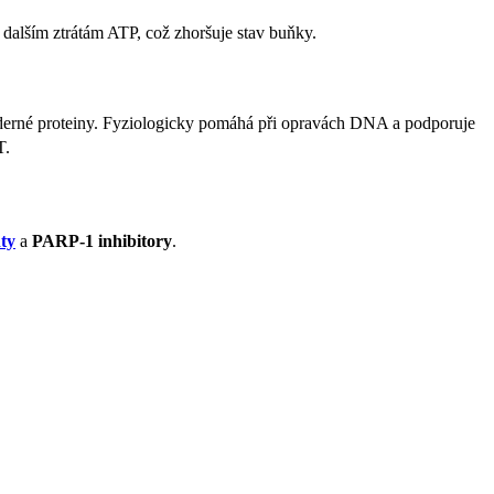
 dalším ztrátám ATP, což zhoršuje stav buňky.
derné proteiny. Fyziologicky pomáhá při opravách DNA a podporuje
T.
ty
a
PARP-1 inhibitory
.