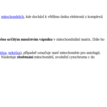
v
mitochondriích
, kde dochází k většímu úniku elektronů z komplexů
ěno určitým množstvím vápníku
v mitochondriální matrix. Dále ho
tóza
,
nekróza
), případně označuje staré mitochondrie pro autofagii.
. Následuje
zbobtnání
mitochondrií, uvolnění cytochromu c do