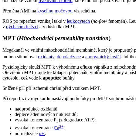
dochází ke vzniku
reaktivních forem
, které mohou poškozovat organi
Přeměna AMP na
kyselinu močovou
viz schéma.
ROS po reperfuzi vznikají také v
leukocytech
(
no-flow
fenomén). Leuk
v
dýchacím řetězci
a v důsledku MPT.
MPT (
Mitochondrial permeability transition
)
Megakanál ve vnitřní mitochondriální membráně, který je propustný 
mohou stimulovat
oxidanty
,
depolarizace
a
anorganický fosfát
. Inhib
Fyziologicky slouží MPT k výhodnému efluxu vápníku z mitochondri
Otevřením MPT dojde ke kolapsu potenciálu vnitřní membrány a nás
cytosolu, což vede k
apoptóze
buňky.
Snížené pH při ischemii chrání před vznikem MPT.
Při reperfuzi v myokardu nastávají podmínky pro MPT souhrou násled
nadprodukce oxidantů;
deplece adeninových nukleotidů;
vysoká koncentrace P
(z degradace ATP);
i
2+
vysoká koncentrace
Ca
;
normalizace
pH
.