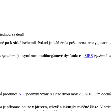
jednou za den)!
mné
po krátké ischemii
. Pokud je tkáň zcela poškozena, reoxygenace na
on syndrome
) –
syndrom multiorgánové dysfunkce
a
SIRS
(
systemic 
ná produkce
ATP
podmíní vznik ATP ze dvou molekul ADP. Tím dochází
ka je přítomna pouze
v játrech, střevě a laktující mléčné žláze
. V srd