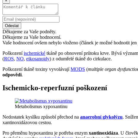
×
Odeslat
Děkujeme za Vaše podněty.
Děkujeme za Vaše hodnocení.
Vaše hodnocení ovšem nebylo vloženo (článek je možné hodnotit jen 
Poškození
ischemické
tkáně po obnovení průtoku krve. Bývá význa
(
ROS
,
NO
,
eikosanoidy
) z odumřelé tkáně do cirkulace.
Poškození tkáně toxiny vyvolávají
MODS
(
multiple organ dysfuncti
odpovědi
.
Ischemicko-reperfuzní poškození
Metabolismus xypoxantinu
Nedostatek kyslíku způsobí přechod na
anaerobní glykolýzu
. Sníže
xantinoxidázovou cestou.
Pro přeměnu hypoxantinu je potřeba enzym
xantinoxidáza
. U člově