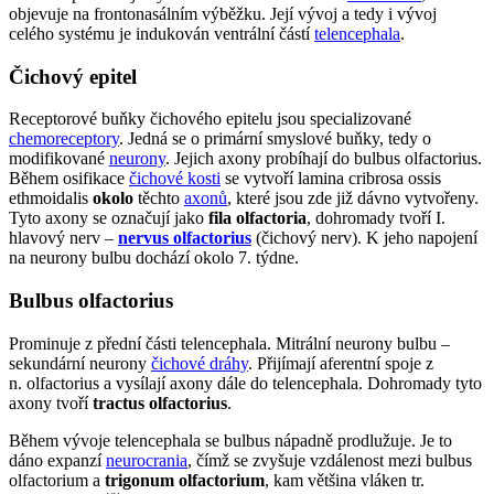
objevuje na frontonasálním výběžku. Její vývoj a tedy i vývoj
celého systému je indukován ventrální částí
telencephala
.
Čichový epitel
Receptorové buňky čichového epitelu jsou specializované
chemoreceptory
. Jedná se o primární smyslové buňky, tedy o
modifikované
neurony
. Jejich axony probíhají do bulbus olfactorius.
Během osifikace
čichové kosti
se vytvoří lamina cribrosa ossis
ethmoidalis
okolo
těchto
axonů
, které jsou zde již dávno vytvořeny.
Tyto axony se označují jako
fila olfactoria
, dohromady tvoří I.
hlavový nerv –
nervus olfactorius
(čichový nerv). K jeho napojení
na neurony bulbu dochází okolo 7. týdne.
Bulbus olfactorius
Prominuje z přední části telencephala. Mitrální neurony bulbu –
sekundární neurony
čichové dráhy
. Přijímají aferentní spoje z
n. olfactorius a vysílají axony dále do telencephala. Dohromady tyto
axony tvoří
tractus olfactorius
.
Během vývoje telencephala se bulbus nápadně prodlužuje. Je to
dáno expanzí
neurocrania
, čímž se zvyšuje vzdálenost mezi bulbus
olfactorium a
trigonum olfactorium
, kam většina vláken tr.