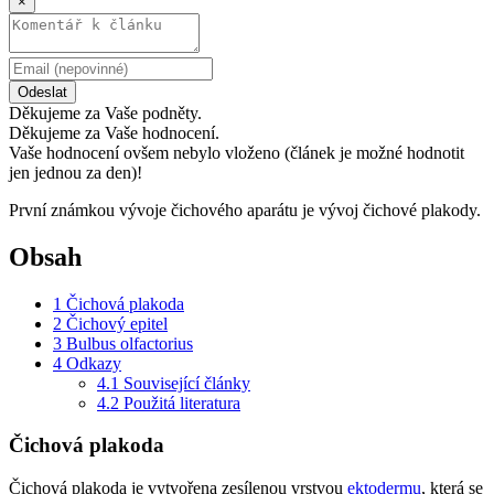
×
Odeslat
Děkujeme za Vaše podněty.
Děkujeme za Vaše hodnocení.
Vaše hodnocení ovšem nebylo vloženo (článek je možné hodnotit
jen jednou za den)!
První známkou vývoje čichového aparátu je vývoj čichové plakody.
Obsah
1
Čichová plakoda
2
Čichový epitel
3
Bulbus olfactorius
4
Odkazy
4.1
Související články
4.2
Použitá literatura
Čichová plakoda
Čichová plakoda je vytvořena zesílenou vrstvou
ektodermu
, která se