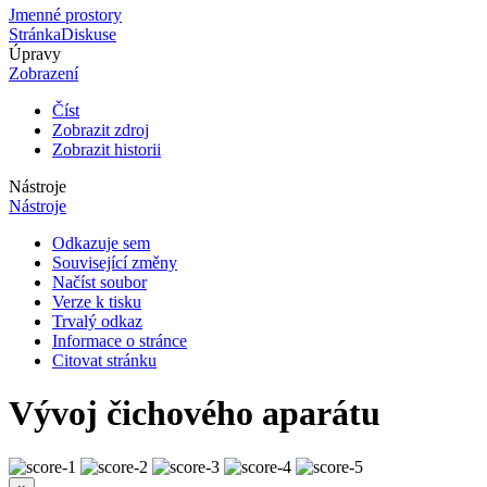
Jmenné prostory
Stránka
Diskuse
Úpravy
Zobrazení
Číst
Zobrazit zdroj
Zobrazit historii
Nástroje
Nástroje
Odkazuje sem
Související změny
Načíst soubor
Verze k tisku
Trvalý odkaz
Informace o stránce
Citovat stránku
Vývoj čichového aparátu