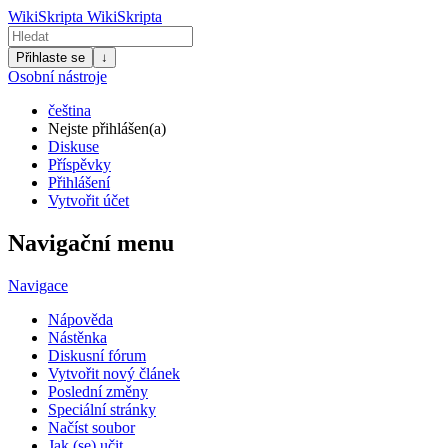
WikiSkripta
WikiSkripta
Přihlaste se
↓
Osobní nástroje
čeština
Nejste přihlášen(a)
Diskuse
Příspěvky
Přihlášení
Vytvořit účet
Navigační menu
Navigace
Nápověda
Nástěnka
Diskusní fórum
Vytvořit nový článek
Poslední změny
Speciální stránky
Načíst soubor
Jak (se) učit