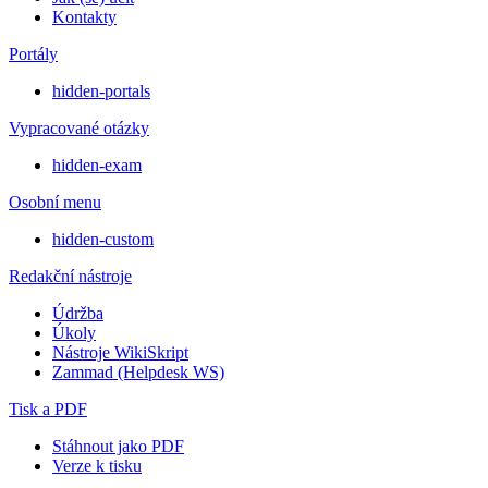
Kontakty
Portály
hidden-portals
Vypracované otázky
hidden-exam
Osobní menu
hidden-custom
Redakční nástroje
Údržba
Úkoly
Nástroje WikiSkript
Zammad (Helpdesk WS)
Tisk a PDF
Stáhnout jako PDF
Verze k tisku