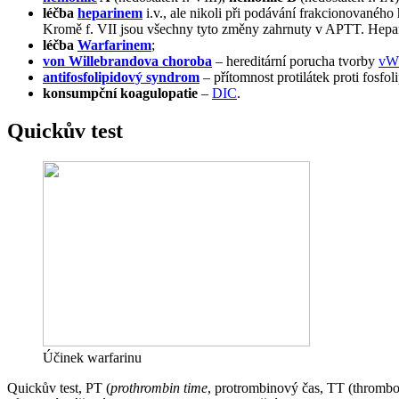
léčba
heparinem
i.v., ale nikoli při podávání frakcionovaného
Kromě f. VII jsou všechny tyto změny zahrnuty v APTT. Hepari
léčba
Warfarinem
;
von Willebrandova choroba
– hereditární porucha tvorby
vW 
antifosfolipidový syndrom
– přítomnost protilátek proti fosfol
konsumpční koagulopatie
–
DIC
.
Quickův test
Účinek warfarinu
Quickův test, PT (
prothrombin time
, protrombinový čas, TT (thrombop