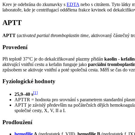
Krev je odebrána do zkumavky s
EDTA
nebo s citrátem. Tyto látky 
laboratoře, kde je centrifugací oddělena frakce krvinek od dekalcifi
APTT
APTT
(
activated partial thromboplastin time
, aktivovaný částečný tr
Provedení
Při teplotě 37°C je do dekalcifikované plazmy přidán
kaolin - kefal
aktivující vnitřní cestu a kefalin funguje jako
parciální tromboplasti
způsobem se aktivuje vnitřní a poté společná cesta. Měří se čas do vzn
Fyziologické hodnoty
[
1
]
25,9–40 s
APTTR = hodnota pro srovnání s parametrem standardní plasm
APTT je závislý především na počátečních dějích hemokoagul
společné cesty, X, V, II a I.
Prodloužení
hemofilie
A
(nedostatek f. VIII),
hemofilie B
(nedostatek f. IX