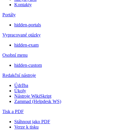
Kontakty
Portály
hidden-portals
Vypracované otázky
hidden-exam
Osobní menu
hidden-custom
Redakční nástroje
Údržba
Úkoly
Nástroje WikiSkript
Zammad (Helpdesk WS)
Tisk a PDF
Stáhnout jako PDF
Verze k tisku