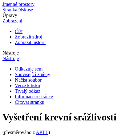
Jmenné prostory
Stránka
Diskuse
Úpravy
Zobrazení
Číst
Zobrazit zdroj
Zobrazit historii
Nástroje
Nástroje
Odkazuje sem
Související změny
Načíst soubor
Verze k tisku
Trvalý odkaz
Informace o stránce
Citovat stránku
Vyšetření krevní srážlivosti
(přesměrováno z
APTT
)