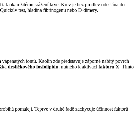
it tak okamžitému srážení krve. Krev je bez prodlev odeslána do
 Quickův test, hladina fibrinogenu nebo D-dimery.
em vápenatých iontů. Kaolin zde představuje záporně nabitý povrch
ažka
destičkového fosfolipidu
, nutného k aktivaci
faktoru X
. Tímto
e probíhá pomaleji. Teprve v druhé řadě zachycuje účinnost faktorů