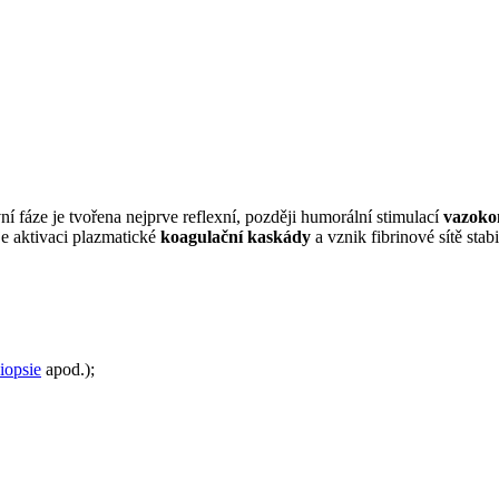
rvní fáze je tvořena nejprve reflexní, později humorální stimulací
vazoko
je aktivaci plazmatické
koagulační kaskády
a vznik fibrinové sítě stabi
iopsie
apod.);