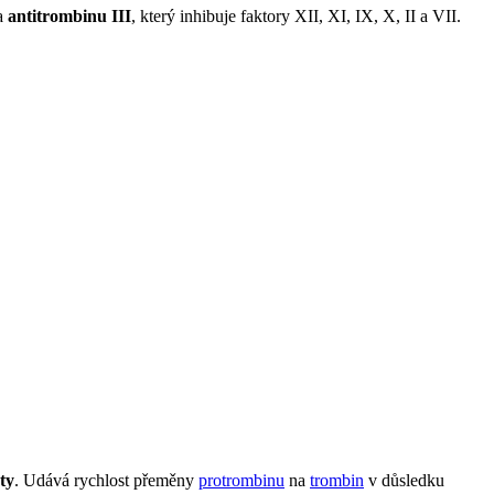
ia
antitrombinu III
, který inhibuje faktory XII, XI, IX, X, II a VII.
sty
. Udává rychlost přeměny
protrombinu
na
trombin
v důsledku