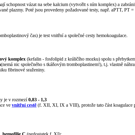
mají schopnost vázat na sebe kalcium (vytvořit s ním komplex) a zabrán
kované plazmy. Poté jsou provedeny požadované testy, např. aPTT, PT =
omboplastinový čas) je test vnitřní a společné cesty hemokoagulace.
inový komplex
(kefalin - fosfolipid z králičího mozku) spolu s přebytk
n
(nemá nic společného s tkáňovým tromboplastinem!), t.j. vlastně náhr
iku fibrinové sraženiny.
y je v rozmezí
0,83 - 1,3
ace ve
vnitřní cestě
(f. XII, XI, IX a VIII), protože tato část koagulac
),
hemofilie C
(nedostatek f. XI);