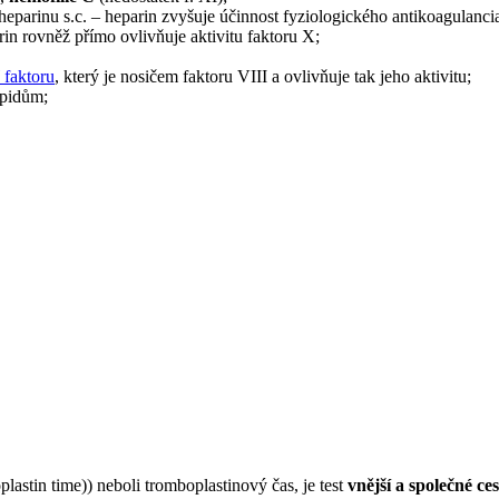
 heparinu s.c. – heparin zvyšuje účinnost fyziologického antikoagulanc
n rovněž přímo ovlivňuje aktivitu faktoru X;
faktoru
, který je nosičem faktoru VIII a ovlivňuje tak jeho aktivitu;
ipidům;
lastin time)) neboli tromboplastinový čas, je test
vnější a společné ce