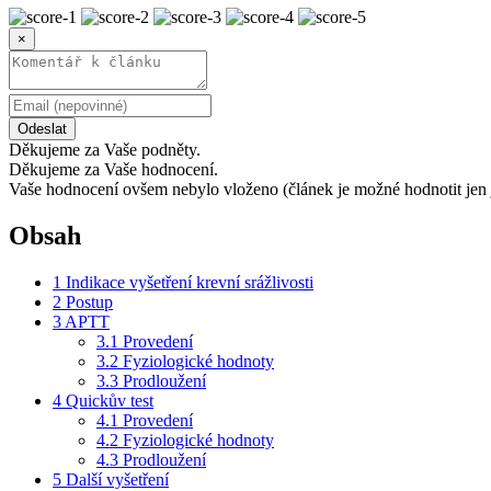
×
Odeslat
Děkujeme za Vaše podněty.
Děkujeme za Vaše hodnocení.
Vaše hodnocení ovšem nebylo vloženo (článek je možné hodnotit jen 
Obsah
1
Indikace vyšetření krevní srážlivosti
2
Postup
3
APTT
3.1
Provedení
3.2
Fyziologické hodnoty
3.3
Prodloužení
4
Quickův test
4.1
Provedení
4.2
Fyziologické hodnoty
4.3
Prodloužení
5
Další vyšetření