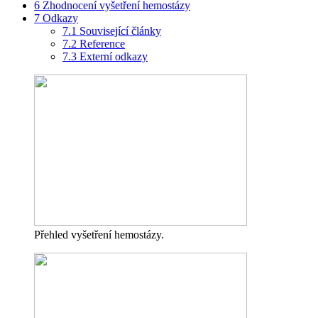
6
Zhodnocení vyšetření hemostázy
7
Odkazy
7.1
Související články
7.2
Reference
7.3
Externí odkazy
Přehled vyšetření hemostázy.