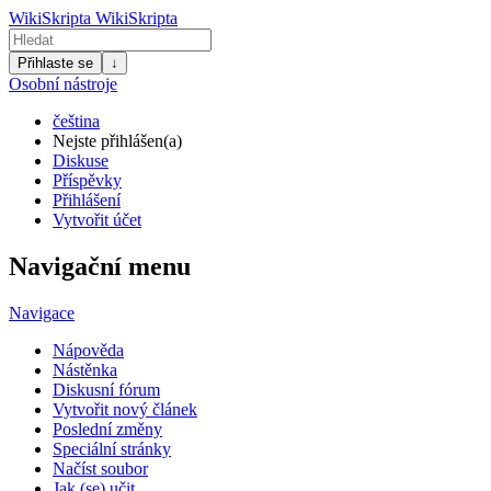
WikiSkripta
WikiSkripta
Přihlaste se
↓
Osobní nástroje
čeština
Nejste přihlášen(a)
Diskuse
Příspěvky
Přihlášení
Vytvořit účet
Navigační menu
Navigace
Nápověda
Nástěnka
Diskusní fórum
Vytvořit nový článek
Poslední změny
Speciální stránky
Načíst soubor
Jak (se) učit