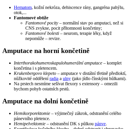
Hematom
, kožní nekróza, dehiscence rány, gangréna pahýlu,
otok,...
Fantomové obtíže
Fantomové pocity
– normální stav po amputaci, než si
CNS zvykne, pocit přítomnosti končetiny;
Fantomové bolesti
– neurom, terapie léky, když
nepomůže – revize.
Amputace na horní končetině
Interthorakohumeroskapulohumerální amputace
– komplet
končetina i s pletencem.
Krukenbergovo klepeto
– amputace v distální třetině předloktí,
nůžkovité oddělení
radia
a
ulny
(jako jídlo čínskými hůlkami).
Na prstech nesmíme sešívat flexory s extensory – omezili
bychom pohyb ostatních prstů.
Amputace na dolní končetině
Hemikorporektomie
– výjimečný zákrok, odstranění celého
pánevního pletence.
Hemipelvektomie
– odstranění DK s půlkou
pánve
.
Exartikulace kyčelního kloubu
– dobré odstranit i chrupavku