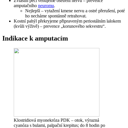
Zvláštní péči věnujeme ošetření nervů – prevence
amputačního
neuromu
.
Nejlepší – vytažení kmene nervu a ostré přerušení, poté
ho necháme spontánně retrahovat.
Kostní pahýl překryjeme připraveným periostálním lalokem
(kvůli výživě) – prevence „korunového sekvestru“.
Indikace k amputacím
Klostridiová myonekróza PDK – otok, výrazná
cyanóza s bulami, palpační krepitus; do 8 hodin po