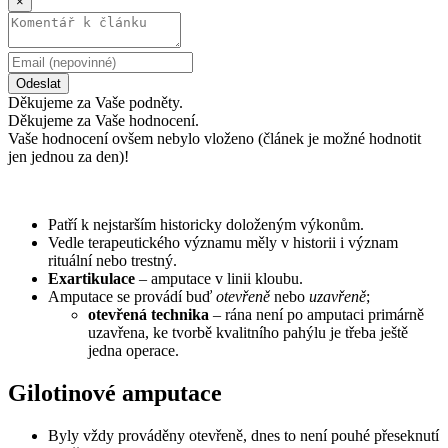
×
Odeslat
Děkujeme za Vaše podněty.
Děkujeme za Vaše hodnocení.
Vaše hodnocení ovšem nebylo vloženo (článek je možné hodnotit
jen jednou za den)!
Patří k nejstarším historicky doloženým výkonům.
Vedle terapeutického významu měly v historii i význam
rituální nebo trestný.
Exartikulace
– amputace v linii kloubu.
Amputace se provádí buď
otevřeně
nebo
uzavřeně
;
otevřená technika
– rána není po amputaci primárně
uzavřena, ke tvorbě kvalitního pahýlu je třeba ještě
jedna operace.
Gilotinové amputace
Byly vždy prováděny otevřeně, dnes to není pouhé přeseknutí