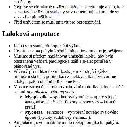
končetiny.
Nejprve se cirkulárně rozřízne
kůže
, ta se retrahuje a tam, kde
se zastaví, se říznou
svaly
, ty se zase retrahují a tam, kde se
zastaví se přeruší
kost
.
Před uzávěrem se musí upravit pro oprotézování.
Laloková amputace
Jedná se o standardní operační výkon.
Utvoříme si na pahýlu kožní laloky a invertujeme je, sešijeme.
Musíme si předem naplánovat umístění laloků, aby byla
odstraněna veškerá patologická tkáň a skelet porušen v
plánované výši.
Přičemž při indikaci kvůli kosti, je rozhodující výška
přerušení skeletu, při indikaci z měkkých tkání vytvoříme
laloky a pak nad nimi odřízneme kost.
Musíme zároveň usilovat o zachování motoriky pahýlu – dělá
se buď
myoplastika
nebo
myodéza
.
Myoplastika
– spojíme svaly určité skupiny s jejich
antagonisty, nejčastěji flexory s extenzory – kromě
prstů!!
Myodéza
– reinzerce – vytvoření nového svalového
úponu (typicky adduktory stehna,...).
Amputační jizvu umístíme mimo nášlapnou plochu pahýlu.