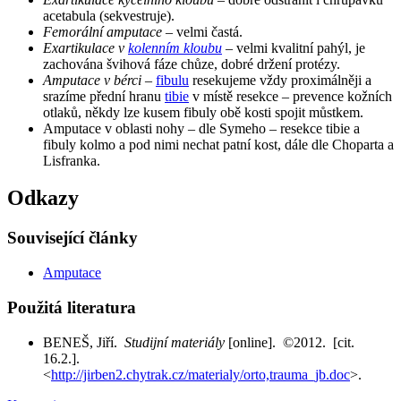
acetabula (sekvestruje).
Femorální amputace
– velmi častá.
Exartikulace v
kolenním kloubu
– velmi kvalitní pahýl, je
zachována švihová fáze chůze, dobré držení protézy.
Amputace v bérci
–
fibulu
resekujeme vždy proximálněji a
srazíme přední hranu
tibie
v místě resekce – prevence kožních
otlaků, někdy lze kusem fibuly obě kosti spojit můstkem.
Amputace v oblasti nohy – dle Symeho – resekce tibie a
fibuly kolmo a pod nimi nechat patní kost, dále dle Choparta a
Lisfranka.
Odkazy
Související články
Amputace
Použitá literatura
BENEŠ, Jiří.
Studijní materiály
[online]. ©2012. [cit.
16.2.].
<
http://jirben2.chytrak.cz/materialy/orto,trauma_jb.doc
>.