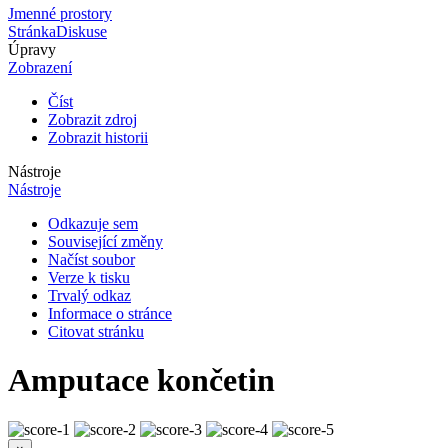
Jmenné prostory
Stránka
Diskuse
Úpravy
Zobrazení
Číst
Zobrazit zdroj
Zobrazit historii
Nástroje
Nástroje
Odkazuje sem
Související změny
Načíst soubor
Verze k tisku
Trvalý odkaz
Informace o stránce
Citovat stránku
Amputace končetin