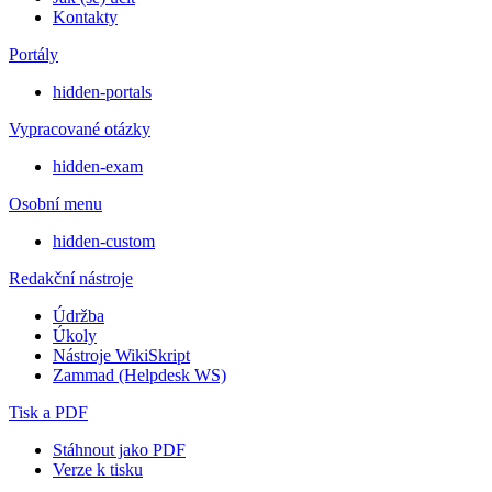
Kontakty
Portály
hidden-portals
Vypracované otázky
hidden-exam
Osobní menu
hidden-custom
Redakční nástroje
Údržba
Úkoly
Nástroje WikiSkript
Zammad (Helpdesk WS)
Tisk a PDF
Stáhnout jako PDF
Verze k tisku