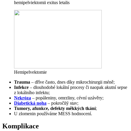
hemipelviektomii exitus letalis
Hemipelvektomie
Trauma
– dříve často, dnes díky mikrochirurgii méně;
Infekce
– dlouhodobé lokální procesy či naopak akutní sepse
z lokálního infektu;
Nekróza
– popáleniny, omrzliny, cévní uzávěry;
Diabetická noha
– pokročilý stav;
Tumory, afunkce, defekty měkkých tkání
;
U zlomenin používáme MESS hodnocení.
Komplikace