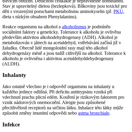
trávícím obtížím. Dědičnost celikakie je nepravidelně dominantní.
Stav je upravitelný dietou (bezlepková). Bílkoviny jsou toxické pro
děti s vrozenými poruchami metabolismu aminokyselin (př.
PKU
,
dieta s nízkým obsahem Phenylalaninu).
Reakce organismu na alkohol a
alkoholismus
je podmíněn
sociálními faktory a geneticky. Tolerance k alkoholu je ovlivěna
především aktivitou alkohodehydrogenasy (ADH). Alkohol je
metabolizován v játrech na acetaldehyd, vstřebávání začíná již v
žaludku. Obecně lidé mongoloidní rasy mají této alkohol
dehydrogenázy méně a jsou tudíž citlivější na alkohol. Tolerance k
alkoholu je ovlivněna i aktivitou acetaldehyddehydrogenasy
(ALDH).
Inhalanty
Jako ostatně všechno je i odpověď organismu na inhalanty u
každého jedince odlišná. Při deficitu antitrypsinu vzniká při
vdechnutí prachu plicní edém. Kouření je rizikovým faktorem pro
vznik nádorových onemocnění. Alergie jsou způsobené
přecitlivělostí receptorů na určitou látku. Inhalace této látky může
způsobit změny imunitní odpovědi nebo
astma bronchiale
.
Infekce