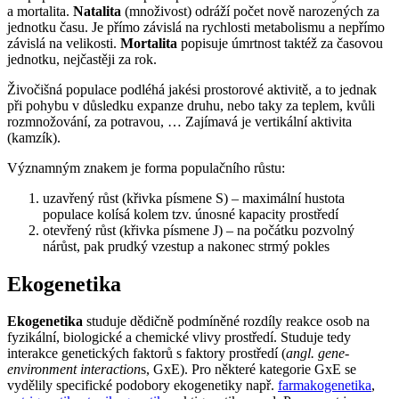
a mortalita.
Natalita
(množivost) odráží počet nově narozených za
jednotku času. Je přímo závislá na rychlosti metabolismu a nepřímo
závislá na velikosti.
Mortalita
popisuje úmrtnost taktéž za časovou
jednotku, nejčastěji za rok.
Živočišná populace podléhá jakési prostorové aktivitě, a to jednak
při pohybu v důsledku expanze druhu, nebo taky za teplem, kvůli
rozmnožování, za potravou, … Zajímavá je vertikální aktivita
(kamzík).
Významným znakem je forma populačního růstu:
uzavřený růst (křivka písmene S) – maximální hustota
populace kolísá kolem tzv. únosné kapacity prostředí
otevřený růst (křivka písmene J) – na počátku pozvolný
nárůst, pak prudký vzestup a nakonec strmý pokles
Ekogenetika
Ekogenetika
studuje dědičně podmíněné rozdíly reakce osob na
fyzikální, biologické a chemické vlivy prostředí. Studuje tedy
interakce genetických faktorů s faktory prostředí (
angl. gene-
environment interaction
s, GxE). Pro některé kategorie GxE se
vydělily specifické podobory ekogenetiky např.
farmakogenetika
,