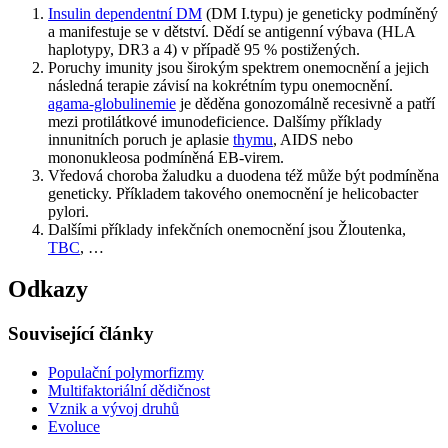
Insulin dependentní DM
(DM I.typu) je geneticky podmíněný
a manifestuje se v dětství. Dědí se antigenní výbava (HLA
haplotypy, DR3 a 4) v případě 95 % postižených.
Poruchy imunity jsou širokým spektrem onemocnění a jejich
následná terapie závisí na kokrétním typu onemocnění.
agama-globulinemie
je děděna gonozomálně recesivně a patří
mezi protilátkové imunodeficience. Dalšímy příklady
innunitních poruch je aplasie
thymu
, AIDS nebo
mononukleosa podmíněná EB-virem.
Vředová choroba žaludku a duodena též může být podmíněna
geneticky. Příkladem takového onemocnění je helicobacter
pylori.
Dalšími příklady infekčních onemocnění jsou Žloutenka,
TBC
, …
Odkazy
Související články
Populační polymorfizmy
Multifaktoriální dědičnost
Vznik a vývoj druhů
Evoluce