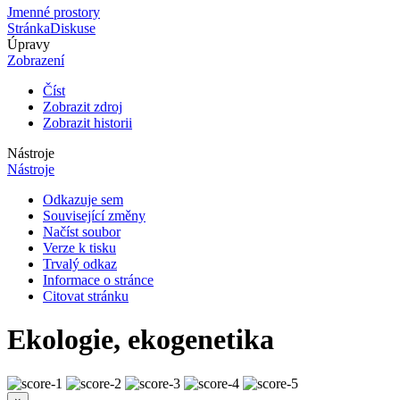
Jmenné prostory
Stránka
Diskuse
Úpravy
Zobrazení
Číst
Zobrazit zdroj
Zobrazit historii
Nástroje
Nástroje
Odkazuje sem
Související změny
Načíst soubor
Verze k tisku
Trvalý odkaz
Informace o stránce
Citovat stránku
Ekologie, ekogenetika