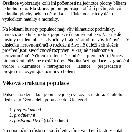
Oscilace
vyobrazuje kolísání početnosti na jednotce plochy během
jednoho roku.
Fluktance
potom popisuje kolísání počtu jedinců na
jednotku plochy během několika let. Fluktance je tedy dána
výsledkem natality a mortality.
Na kolísání hustoty populace mají vliv klimatické podmínky,
nemoci, sociální struktura populace či poměr pohlaví. V případě
hustoty osídlení oblasti živočichy hraje zásadní roli zásah člověka. V
důsledku nerovnoměrného rozložení životně důležitých složek
prostředí jsou živočichové rozptýleni v krajině nenáhodně a
nerovnoměrně. Některé druhy se čas od času přemnožují. Proces
přemnožení můžeme rozdělit doo několika fází: gradace → gradační
vrchol → kulminace → retrogradace → latence → pregradace a
progrese s novým gradačním vrcholem.
Věková struktura populace
Další charakteristikou populace je její věková struktura. Z tohoto
hlediska můžeme dělit populace do 3 kategorií
preproduktivní
produktivní
postproduktivní
(staří jedinci)
Na populačním růstu se podlí především dva hlavní faktory natalita