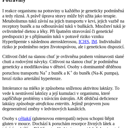
I reakce organismu na potraviny u každého je geneticky podmíněná
a tedy různá. A právě úprava stravy může být užita jako terapie.
Metabolismus tuků závisí na jejich transportu v krvi, jejich vazbě na
receptory buněk a na odbourávání tuků v buňkách. Množství tuků je
ovlivnitelné dietou a léky. Při špatném stravování či genetické
predispozici je s přijímaním tuků v potravě riziko vzniku
Hyperlipemie s následnou aterosklerosou,
ICHS
,
IM
. Individuální
riziko je podmíněno nejen životosprávou, ale i genetickou dispozicí.
Citlivost čidel na slanou chuť je ovlivněna prahem vnímavosti slané
chuti a rodovými návyky. Citlivost na slanou chuť je podmíněna
geneticky a modifikována v dětství. Osoby s dominantně děděnou
+
+
poruchou transportu Na
z buněk a K
do buněk (Na-K pumpa),
hrozí riziko arteriální hypertenze.
Intolerance na mléko je způsobena sníženou aktivitou laktázy. To
vede k nestrávení laktózy a její kumulaci v organismu, které
zapříčiňuje problémy s trávicím ústrojím. AR dědičná deficience
laktázy způsobuje
atrofickou enteritis
. Jejímž projevem jsou
degenerativní změny v ledvinových kanálcích.
Osoby s
céliakií
(glutenovou enteropatií) nejsou schopni štěpit
gluten v mouce. Dochází k poruchám resorpce živných látek a