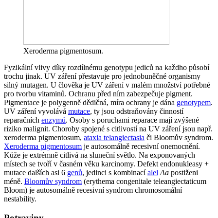
Xeroderma pigmentosum.
Fyzikální vlivy díky rozdílnému genotypu jediců na každho působí
trochu jinak. UV záření přestavuje pro jednobuněčné organismy
silný mutagen. U člověka je UV záření v malém množství potřebné
pro tvorbu vitaminů. Ochranu před ním zabezpečuje pigment.
Pigmentace je polygenně dědičná, míra ochrany je dána
genotypem
.
UV záření vyvolává
mutace
, ty jsou odstraňovány činností
reparačních
enzymů
. Osoby s poruchami reparace mají zvýšené
riziko malignit. Choroby spojené s citlivostí na UV záření jsou např.
xeroderma pigmentosum,
ataxia telangiectasia
či Bloomův syndrom.
Xeroderma pigmentosum
je autosomálně recesivní onemocnění.
Kůže je extrémně citlivá na sluneční světlo. Na exponovaných
místech se tvoří v časném věku karcinomy. Defekt endonukleasy +
mutace dalších asi 6
genů
, jedinci s kombinací
alel
Aa
postiženi
méně.
Bloomův syndrom
(erythema congenitale teleangiectaticum
Bloom) je autosomálně recesivní syndrom chromosomální
nestability.
Potraviny