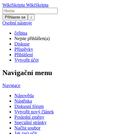
WikiSkripta
WikiSkripta
Přihlaste se
↓
Osobní nástroje
čeština
Nejste přihlášen(a)
Diskuse
Příspěvky
Přihlášení
Vytvořit účet
Navigační menu
Navigace
Nápověda
Nástěnka
Diskusní fórum
Vytvořit nový článek
Poslední změny
Speciální stránky
Načíst soubor
Jak (se) učit