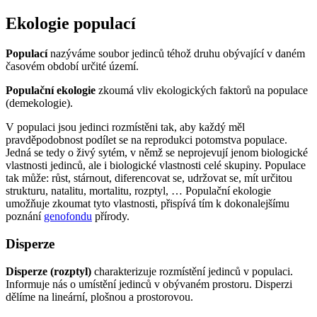
Ekologie populací
Populací
nazýváme soubor jedinců téhož druhu obývající v daném
časovém období určité území.
Populační ekologie
zkoumá vliv ekologických faktorů na populace
(demekologie).
V populaci jsou jedinci rozmístěni tak, aby každý měl
pravděpodobnost podílet se na reprodukci potomstva populace.
Jedná se tedy o živý sytém, v němž se neprojevují jenom biologické
vlastnosti jedinců, ale i biologické vlastnosti celé skupiny. Populace
tak může: růst, stárnout, diferencovat se, udržovat se, mít určitou
strukturu, natalitu, mortalitu, rozptyl, … Populační ekologie
umožňuje zkoumat tyto vlastnosti, přispívá tím k dokonalejšímu
poznání
genofondu
přírody.
Disperze
Disperze (rozptyl)
charakterizuje rozmístění jedinců v populaci.
Informuje nás o umístění jedinců v obývaném prostoru. Disperzi
dělíme na lineární, plošnou a prostorovou.