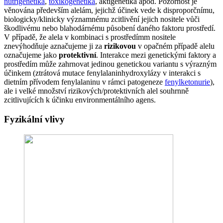
nutrigenetika
,
toxikogenetika
, aktigenetika apod. Pozornost je
věnována především alelám, jejichž účinek vede k disproporčnímu,
biologicky/klinicky významnému zcitlivění jejich nositele vůči
škodlivému nebo blahodárnému působení daného faktoru prostředí.
V případě, že alela v kombinaci s prostředímm nositele
znevýhodňuje aznačujeme ji za
rizikovou
v opačném případě alelu
označujeme jako
protektivní
. Interakce mezi genetickými faktory a
prostředím může zahrnovat jedinou genetickou variantu s výrazným
účinkem (ztrátová mutace fenylalaninhydroxylázy v interakci s
dietním přívodem fenylalaninu v rámci patogeneze
fenylketonurie
),
ale i velké množství rizikových/protektivních alel souhrnně
zcitlivujících k účinku environmentálního agens.
Fyzikální vlivy