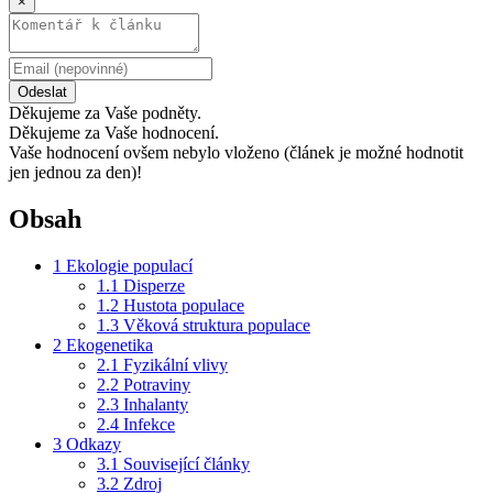
×
Odeslat
Děkujeme za Vaše podněty.
Děkujeme za Vaše hodnocení.
Vaše hodnocení ovšem nebylo vloženo (článek je možné hodnotit
jen jednou za den)!
Obsah
1
Ekologie populací
1.1
Disperze
1.2
Hustota populace
1.3
Věková struktura populace
2
Ekogenetika
2.1
Fyzikální vlivy
2.2
Potraviny
2.3
Inhalanty
2.4
Infekce
3
Odkazy
3.1
Související články
3.2
Zdroj