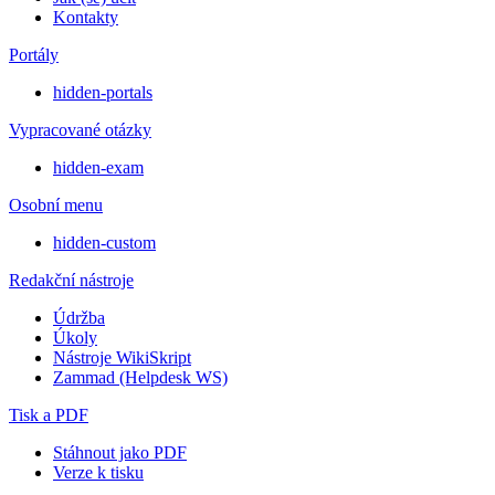
Kontakty
Portály
hidden-portals
Vypracované otázky
hidden-exam
Osobní menu
hidden-custom
Redakční nástroje
Údržba
Úkoly
Nástroje WikiSkript
Zammad (Helpdesk WS)
Tisk a PDF
Stáhnout jako PDF
Verze k tisku