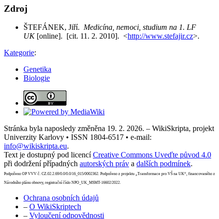
Zdroj
ŠTEFÁNEK, Jiří.
Medicína, nemoci, studium na 1. LF
UK
[online]. [cit. 11. 2. 2010]. <
http://www.stefajir.cz
>.
Kategorie
:
Genetika
Biologie
Stránka byla naposledy změněna 19. 2. 2026. – WikiSkripta, projekt
Univerzity Karlovy • ISSN 1804-6517 • e-mail:
info@wikiskripta.eu
.
Text je dostupný pod licencí
Creative Commons Uveďte původ 4.0
při dodržení případných
autorských práv
a
dalších podmínek
.
Podpořeno OP VVV č. CZ.02.2.69/0.0/0.0/16_015/0002362. Podpořeno z projektu „Transformace pro VŠ na UK“, financovaného z
Národního plánu obnovy, registrační číslo NPO_UK_MSMT-16602/2022.
Ochrana osobních údajů
–
O WikiSkriptech
–
Vyloučení odpovědnosti