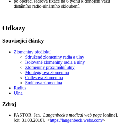
po operaci sádrová fixace na 6 týdnů k dohojení vazů
distálního radio-ulnárního skloubení.
Odkazy
Související články
Zlomeniny předloktí
Sdružené zlomeniny radia a ulny
Isolované zlomeniny radia a ulny
Zlomeniny proximální ulny
Monteggiova zlomenina
Collesova zlomenina
Smithova zlomenina
Radius
Ulna
Zdroj
PASTOR, Jan.
Langenbeck's medical web page
[online].
[cit. 31.03.2010]. <
https://langenbeck.webs.com/
>.