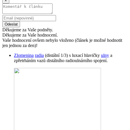
×
Odeslat
Děkujeme za Vaše podněty.
Děkujeme za Vaše hodnocení.
Vaše hodnocení ovšem nebylo vloženo (článek je možné hodnotit
jen jednou za den)!
Zlomenina
radia
(distální 1/3) s luxací hlavičky
ulny
a
zpřetrháním vazů distálního radioulnárního spojení.