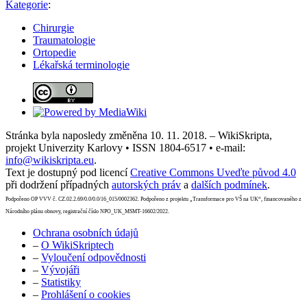
Kategorie
:
Chirurgie
Traumatologie
Ortopedie
Lékařská terminologie
Stránka byla naposledy změněna 10. 11. 2018. – WikiSkripta,
projekt Univerzity Karlovy • ISSN 1804-6517 • e-mail:
info@wikiskripta.eu
.
Text je dostupný pod licencí
Creative Commons Uveďte původ 4.0
při dodržení případných
autorských práv
a
dalších podmínek
.
Podpořeno OP VVV č. CZ.02.2.69/0.0/0.0/16_015/0002362. Podpořeno z projektu „Transformace pro VŠ na UK“, financovaného z
Národního plánu obnovy, registrační číslo NPO_UK_MSMT-16602/2022.
Ochrana osobních údajů
–
O WikiSkriptech
–
Vyloučení odpovědnosti
–
Vývojáři
–
Statistiky
–
Prohlášení o cookies