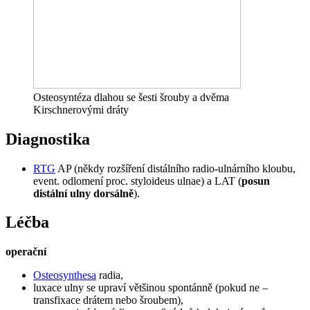
Osteosyntéza dlahou se šesti šrouby a dvěma
Kirschnerovými dráty
Diagnostika
RTG
AP (někdy rozšíření distálního radio-ulnárního kloubu,
event. odlomení proc. styloideus ulnae) a LAT (
posun
distální ulny dorsálně
).
Léčba
operační
Osteosynthesa
radia,
luxace ulny se upraví většinou spontánně (pokud ne –
transfixace drátem nebo šroubem),