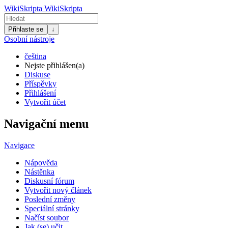
WikiSkripta
WikiSkripta
Přihlaste se
↓
Osobní nástroje
čeština
Nejste přihlášen(a)
Diskuse
Příspěvky
Přihlášení
Vytvořit účet
Navigační menu
Navigace
Nápověda
Nástěnka
Diskusní fórum
Vytvořit nový článek
Poslední změny
Speciální stránky
Načíst soubor
Jak (se) učit