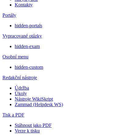
Kontakty
Portály
hidden-portals
Vypracované otázky
hidden-exam
Osobní menu
hidden-custom
Redakční nástroje
Údržba
Úkoly
Nástroje WikiSkript
Zammad (Helpdesk WS)
Tisk a PDF
Stáhnout jako PDF
Verze k tisku