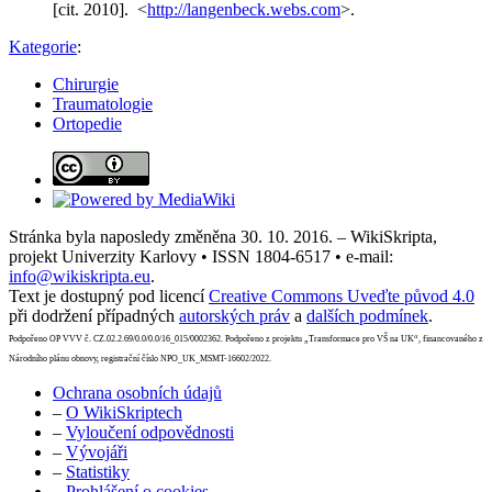
[cit. 2010]. <
http://langenbeck.webs.com
>.
Kategorie
:
Chirurgie
Traumatologie
Ortopedie
Stránka byla naposledy změněna 30. 10. 2016. – WikiSkripta,
projekt Univerzity Karlovy • ISSN 1804-6517 • e-mail:
info@wikiskripta.eu
.
Text je dostupný pod licencí
Creative Commons Uveďte původ 4.0
při dodržení případných
autorských práv
a
dalších podmínek
.
Podpořeno OP VVV č. CZ.02.2.69/0.0/0.0/16_015/0002362. Podpořeno z projektu „Transformace pro VŠ na UK“, financovaného z
Národního plánu obnovy, registrační číslo NPO_UK_MSMT-16602/2022.
Ochrana osobních údajů
–
O WikiSkriptech
–
Vyloučení odpovědnosti
–
Vývojáři
–
Statistiky
–
Prohlášení o cookies