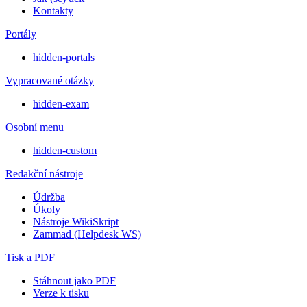
Kontakty
Portály
hidden-portals
Vypracované otázky
hidden-exam
Osobní menu
hidden-custom
Redakční nástroje
Údržba
Úkoly
Nástroje WikiSkript
Zammad (Helpdesk WS)
Tisk a PDF
Stáhnout jako PDF
Verze k tisku