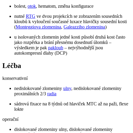
bolest,
otok
, hematom, změna konfigurace
nutné
RTG
ve dvou projekcích se zobrazením sousedních
kloubů k vyloučení současné luxace hlavičky sousední kosti
(
Monteggiova zlomenina
,
Galeazziho zlomenina
)
u isolovaných zlomenin jedné kosti působí druhá kost často
jako rozpěrka a brání přesnému dosednutí úlomků –
výsledkem je pak
pakloub
– nejvýhodnější jsou
autokompresní dlahy (DCP)
Léčba
konservativní
nedislokované zlomeniny
ulny
, nedislokované zlomeniny
proximálních 2/3
radia
sádrová fixace na 8 týdnů od hlaviček MTC až na paži, flexe
lokte
operační
dislokované zlomeniny ulny, dislokované zlomeniny