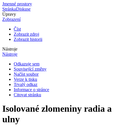
Jmenné prostory
Stránka
Diskuse
Úpravy
Zobrazení
Číst
Zobrazit zdroj
Zobrazit historii
Nástroje
Nástroje
Odkazuje sem
Související změny
Načíst soubor
Verze k tisku
Trvalý odkaz
Informace o stránce
Citovat stránku
Isolované zlomeniny radia a
ulny