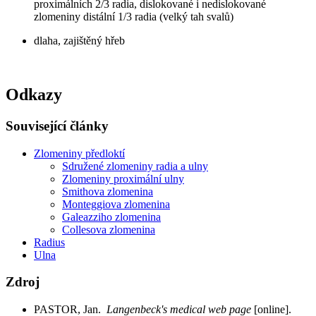
proximálních 2/3 radia, dislokované i nedislokované
zlomeniny distální 1/3 radia (velký tah svalů)
dlaha, zajištěný hřeb
Odkazy
Související články
Zlomeniny předloktí
Sdružené zlomeniny radia a ulny
Zlomeniny proximální ulny
Smithova zlomenina
Monteggiova zlomenina
Galeazziho zlomenina
Collesova zlomenina
Radius
Ulna
Zdroj
PASTOR, Jan.
Langenbeck's medical web page
[online].