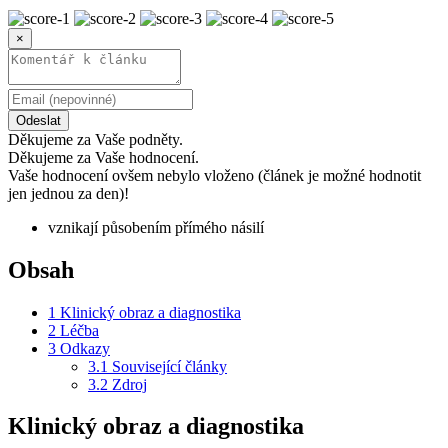
×
Odeslat
Děkujeme za Vaše podněty.
Děkujeme za Vaše hodnocení.
Vaše hodnocení ovšem nebylo vloženo (článek je možné hodnotit
jen jednou za den)!
vznikají působením přímého násilí
Obsah
1
Klinický obraz a diagnostika
2
Léčba
3
Odkazy
3.1
Související články
3.2
Zdroj
Klinický obraz a diagnostika