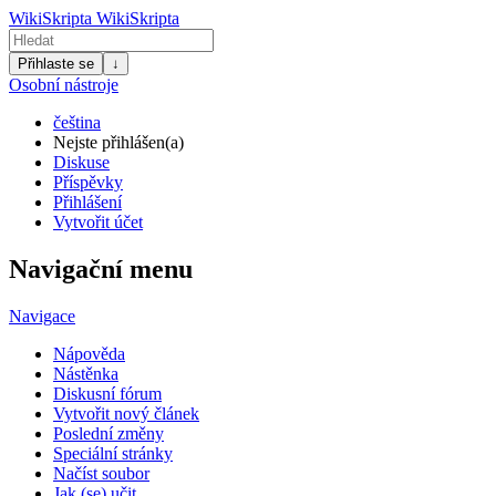
WikiSkripta
WikiSkripta
Přihlaste se
↓
Osobní nástroje
čeština
Nejste přihlášen(a)
Diskuse
Příspěvky
Přihlášení
Vytvořit účet
Navigační menu
Navigace
Nápověda
Nástěnka
Diskusní fórum
Vytvořit nový článek
Poslední změny
Speciální stránky
Načíst soubor
Jak (se) učit