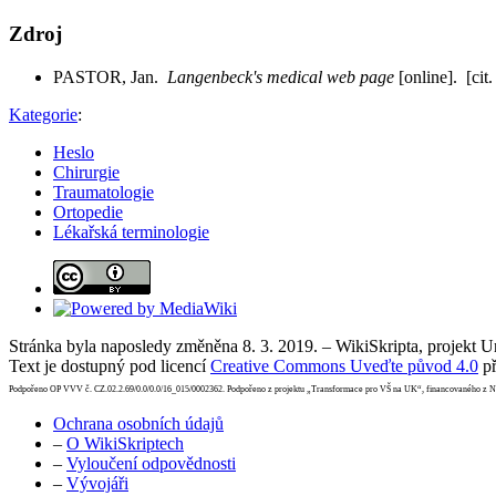
Zdroj
PASTOR, Jan.
Langenbeck's medical web page
[online]. [cit
Kategorie
:
Heslo
Chirurgie
Traumatologie
Ortopedie
Lékařská terminologie
Stránka byla naposledy změněna 8. 3. 2019. – WikiSkripta, projekt 
Text je dostupný pod licencí
Creative Commons Uveďte původ 4.0
př
Podpořeno OP VVV č. CZ.02.2.69/0.0/0.0/16_015/0002362. Podpořeno z projektu „Transformace pro VŠ na UK“, financovaného z 
Ochrana osobních údajů
–
O WikiSkriptech
–
Vyloučení odpovědnosti
–
Vývojáři