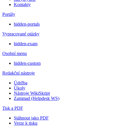
Kontakty
Portály
hidden-portals
Vypracované otázky
hidden-exam
Osobní menu
hidden-custom
Redakční nástroje
Údržba
Úkoly
Nástroje WikiSkript
Zammad (Helpdesk WS)
Tisk a PDF
Stáhnout jako PDF
Verze k tisku