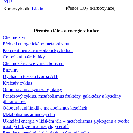
ATP
Přenos CO
(karboxylace)
Karboxybiotin
Biotin
2
Přeměna látek a energie v buňce
Chemie živin
Přehled energetického metabolismu
Kompartmentace metabolických drah
Co pohání naše buňky
Chemické reakce v metabolismu
Enzymy
Dýchací řetězec a tvorba ATP
Krebsův cyklus
Odbourávání a syntéza glukózy
Pentózový cyklus, metabolismus fruktózy, galaktózy a kyseliny
glukuronové
Odbourávání lipidů a metabolismus ketolátek
Metabolismus aminokyselin
Ukládání energie v lidském těle – metabolismus glykogenu a tvorba
mastných kyselin a triacylglycerolů
Regulace metabolických drah na úrovni buňky