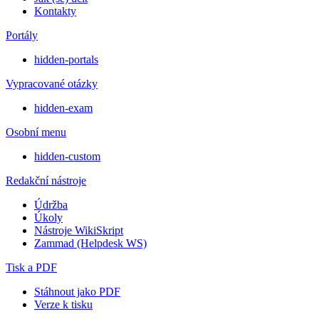
Kontakty
Portály
hidden-portals
Vypracované otázky
hidden-exam
Osobní menu
hidden-custom
Redakční nástroje
Údržba
Úkoly
Nástroje WikiSkript
Zammad (Helpdesk WS)
Tisk a PDF
Stáhnout jako PDF
Verze k tisku