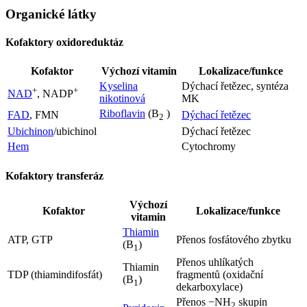
Organické látky
Kofaktory oxidoreduktáz
Kofaktor
Výchozí vitamin
Lokalizace/funkce
Kyselina
Dýchací řetězec, syntéza
+
+
NAD
, NADP
nikotinová
MK
Riboflavin
(B
)
FAD
, FMN
Dýchací řetězec
2
Ubichinon
/ubichinol
Dýchací řetězec
Hem
Cytochromy
Kofaktory transferáz
Výchozí
Kofaktor
Lokalizace/funkce
vitamin
Thiamin
ATP, GTP
Přenos fosfátového zbytku
(B
)
1
Přenos uhlíkatých
Thiamin
TDP (thiamindifosfát)
fragmentů (oxidační
(B
)
1
dekarboxylace)
Přenos −NH
skupin
2