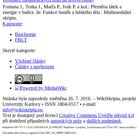
Fontana J., Trnka J., Maďa P., Ivák P. a kol.: Přeměna látek a
energie v buňce. In: Funkce buněk a lidského těla : Multimediální
skripta.
Kategorie
:
Biochemie
FBLT
Skryté kategorie:
Vložené články
Články s navboxem
Stránka byla naposledy změněna 26. 7. 2016. – WikiSkripta, projekt
Univerzity Karlovy • ISSN 1804-6517 • e-mail:
info@wikiskripta.eu
.
Text je dostupný pod licencí
Creative Commons Uveďte původ 4.0
při dodržení případných
autorských práv
a
dalších podmínek
.
Podpořeno OP VVV č. CZ.02.2.69/0.0/0.0/16_015/0002362. Podpořeno z projektu „Transformace pro VŠ na UK“, financovaného z
Národního plánu obnovy, registrační číslo NPO_UK_MSMT-16602/2022.