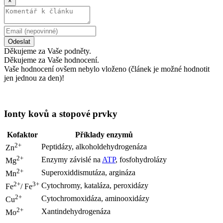
×
Odeslat
Děkujeme za Vaše podněty.
Děkujeme za Vaše hodnocení.
Vaše hodnocení ovšem nebylo vloženo (článek je možné hodnotit
jen jednou za den)!
Ionty kovů a stopové prvky
Kofaktor
Příklady enzymů
2+
Peptidázy, alkoholdehydrogenáza
Zn
2+
Enzymy závislé na
ATP
, fosfohydrolázy
Mg
2+
Superoxiddismutáza, argináza
Mn
2+
3+
Cytochromy, kataláza, peroxidázy
Fe
/ Fe
2+
Cytochromoxidáza, aminooxidázy
Cu
2+
Xantindehydrogenáza
Mo