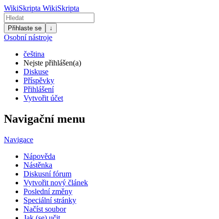
WikiSkripta
WikiSkripta
Přihlaste se
↓
Osobní nástroje
čeština
Nejste přihlášen(a)
Diskuse
Příspěvky
Přihlášení
Vytvořit účet
Navigační menu
Navigace
Nápověda
Nástěnka
Diskusní fórum
Vytvořit nový článek
Poslední změny
Speciální stránky
Načíst soubor
Jak (se) učit