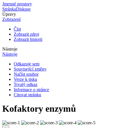
Jmenné prostory
Stránka
Diskuse
Úpravy
Zobrazení
Číst
Zobrazit zdroj
Zobrazit historii
Nástroje
Nástroje
Odkazuje sem
Související změny
Načíst soubor
Verze k tisku
Trvalý odkaz
Informace o stránce
Citovat stránku
Kofaktory enzymů