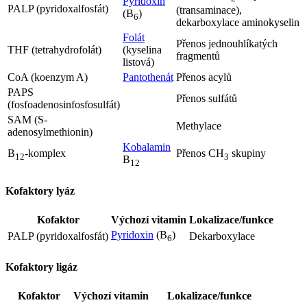
Pyridoxin
PALP (pyridoxalfosfát)
(transaminace),
(B
)
6
dekarboxylace aminokyselin
Folát
Přenos jednouhlíkatých
THF (tetrahydrofolát)
(kyselina
fragmentů
listová)
CoA (koenzym A)
Pantothenát
Přenos acylů
PAPS
Přenos sulfátů
(fosfoadenosinfosfosulfát)
SAM (S-
Methylace
adenosylmethionin)
Kobalamin
B
-komplex
Přenos CH
skupiny
12
3
B
12
Kofaktory lyáz
Kofaktor
Výchozí vitamin
Lokalizace/funkce
Pyridoxin
(B
)
PALP (pyridoxalfosfát)
Dekarboxylace
6
Kofaktory ligáz
Kofaktor
Výchozí vitamin
Lokalizace/funkce