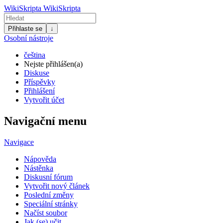
WikiSkripta
WikiSkripta
Přihlaste se
↓
Osobní nástroje
čeština
Nejste přihlášen(a)
Diskuse
Příspěvky
Přihlášení
Vytvořit účet
Navigační menu
Navigace
Nápověda
Nástěnka
Diskusní fórum
Vytvořit nový článek
Poslední změny
Speciální stránky
Načíst soubor
Jak (se) učit