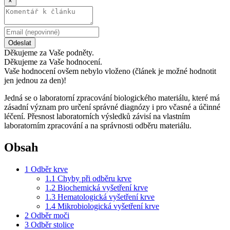
×
Odeslat
Děkujeme za Vaše podněty.
Děkujeme za Vaše hodnocení.
Vaše hodnocení ovšem nebylo vloženo (článek je možné hodnotit
jen jednou za den)!
Jedná se o laboratorní zpracování biologického materiálu, které má
zásadní význam pro určení správné diagnózy i pro včasné a účinné
léčení. Přesnost laboratorních výsledků závisí na vlastním
laboratorním zpracování a na správnosti odběru materiálu.
Obsah
1
Odběr krve
1.1
Chyby při odběru krve
1.2
Biochemická vyšetření krve
1.3
Hematologická vyšetření krve
1.4
Mikrobiologická vyšetření krve
2
Odběr moči
3
Odběr stolice