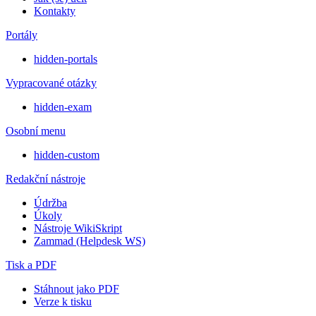
Kontakty
Portály
hidden-portals
Vypracované otázky
hidden-exam
Osobní menu
hidden-custom
Redakční nástroje
Údržba
Úkoly
Nástroje WikiSkript
Zammad (Helpdesk WS)
Tisk a PDF
Stáhnout jako PDF
Verze k tisku