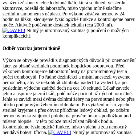
vytažení zůstane v jehle ledvinná tkáň, která se ihned, ve sterilní
zkumavce, odesílá do laboratoře, místo vpichu mírně stlačíme
sterilním tampónem s náplastí. Po výkonu zůstává nemocný 24
hodin na lůžku, sledujeme fyziologické funkce a kontrolujeme barvu
moče. Aktivně podáváme dostatek tekutin (cca 2000 ml).
Nutný je informovaný souhlas
(i poučení o možných
komplikacích).
Odběr vzorku jaterní tkáně
Výkon se obvykle provádí z diagnostických důvodů při onemocnění
jater, za přísně sterilních podmínek bioptickou soupravou. Před
výkonem kontrolujeme laboratorní testy na protrombinový test a
počet trombocytů. Po řádné dezinfekci a místní anestezii vyzveme
nemocného, aby se několikrát zhluboka nadechl a vydechl, a po
posledním výdechu zadržel dech na cca 10 sekund. Lékař zavede
jehlu a aspiruje jaterní tkáň, poté může pacient již dýchat normálně.
Jehla se zavádí mezi dvěma dolními žebry na pravé straně nebo přes
břicho pod pravým žeberním obloukem. Po vytažení místo vpichu
sterilně kryjeme a přes obvaz přiložíme ledový obklad, po odběru
nemocný musí zaujmout polohu na pravém boku s podložkou pod
místem biopsie – v této poloze musí zůstat několik hodin.
Kontrolujeme fyziologické funkce, místo vpichu a zda nemocný
neudává bolesti břicha.
Nutný je informovaný souhlas.