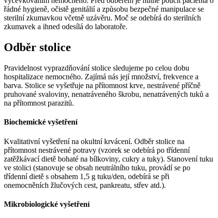
vycévkováním nemocného. Před odběrem je nutné poučit pacienta o
řádné hygieně, očistě genitálií a způsobu bezpečné manipulace se
sterilní zkumavkou včetně uzávěru. Moč se odebírá do sterilních
zkumavek a ihned odesílá do laboratoře.
Odběr stolice
Pravidelnost vyprazdňování stolice sledujeme po celou dobu
hospitalizace nemocného. Zajímá nás její množství, frekvence a
barva. Stolice se vyšetřuje na přítomnost krve, nestrávené příčně
pruhované svaloviny, nenatráveného škrobu, nenatrávených tuků a
na přítomnost parazitů.
Biochemické vyšetření
Kvalitativní vyšetření na okultní krvácení. Odběr stolice na
přítomnost nestrávené potravy (vzorek se odebírá po třídenní
zatěžkávací dietě bohaté na bílkoviny, cukry a tuky). Stanovení tuku
ve stolici (stanovuje se obsah neutrálního tuku, provádí se po
třídenní dietě s obsahem 1,5 g tuku/den, odebírá se při
onemocněních žlučových cest, pankreatu, střev atd.).
Mikrobiologické vyšetření