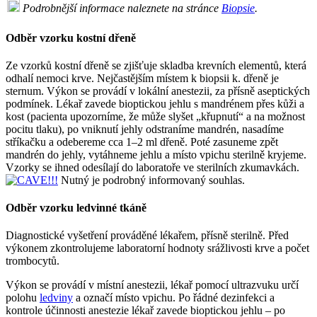
Podrobnější informace naleznete na stránce
Biopsie
.
Odběr vzorku kostní dřeně
Ze vzorků kostní dřeně se zjišťuje skladba krevních elementů, která
odhalí nemoci krve. Nejčastějším místem k biopsii k. dřeně je
sternum. Výkon se provádí v lokální anestezii, za přísně aseptických
podmínek. Lékař zavede bioptickou jehlu s mandrénem přes kůži a
kost (pacienta upozorníme, že může slyšet „křupnutí“ a na možnost
pocitu tlaku), po vniknutí jehly odstraníme mandrén, nasadíme
stříkačku a odebereme cca 1–2 ml dřeně. Poté zasuneme zpět
mandrén do jehly, vytáhneme jehlu a místo vpichu sterilně kryjeme.
Vzorky se ihned odesílají do laboratoře ve sterilních zkumavkách.
Nutný je podrobný informovaný souhlas.
Odběr vzorku ledvinné tkáně
Diagnostické vyšetření prováděné lékařem, přísně sterilně. Před
výkonem zkontrolujeme laboratorní hodnoty srážlivosti krve a počet
trombocytů.
Výkon se provádí v místní anestezii, lékař pomocí ultrazvuku určí
polohu
ledviny
a označí místo vpichu. Po řádné dezinfekci a
kontrole účinnosti anestezie lékař zavede bioptickou jehlu – po