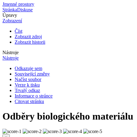
Jmenné prostory
Stránka
Diskuse
Úpravy
Zobrazení
Číst
Zobrazit zdroj
Zobrazit historii
Nástroje
Nástroje
Odkazuje sem
Související změny
Načíst soubor
Verze k tisku
Trvalý odkaz
Informace o stránce
Citovat stránku
Odběry biologického materiálu