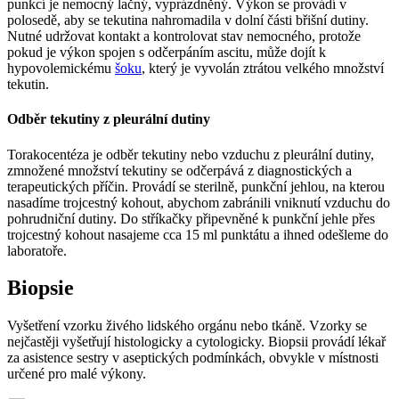
punkcí je nemocný lačný, vyprázdněný. Výkon se provádí v
polosedě, aby se tekutina nahromadila v dolní části břišní dutiny.
Nutné udržovat kontakt a kontrolovat stav nemocného, protože
pokud je výkon spojen s odčerpáním ascitu, může dojít k
hypovolemickému
šoku
, který je vyvolán ztrátou velkého množství
tekutin.
Odběr tekutiny z pleurální dutiny
Torakocentéza je odběr tekutiny nebo vzduchu z pleurální dutiny,
zmnožené množství tekutiny se odčerpává z diagnostických a
terapeutických příčin. Provádí se sterilně, punkční jehlou, na kterou
nasadíme trojcestný kohout, abychom zabránili vniknutí vzduchu do
pohrudniční dutiny. Do stříkačky připevněné k punkční jehle přes
trojcestný kohout nasajeme cca 15 ml punktátu a ihned odešleme do
laboratoře.
Biopsie
Vyšetření vzorku živého lidského orgánu nebo tkáně. Vzorky se
nejčastěji vyšetřují histologicky a cytologicky. Biopsii provádí lékař
za asistence sestry v aseptických podmínkách, obvykle v místnosti
určené pro malé výkony.