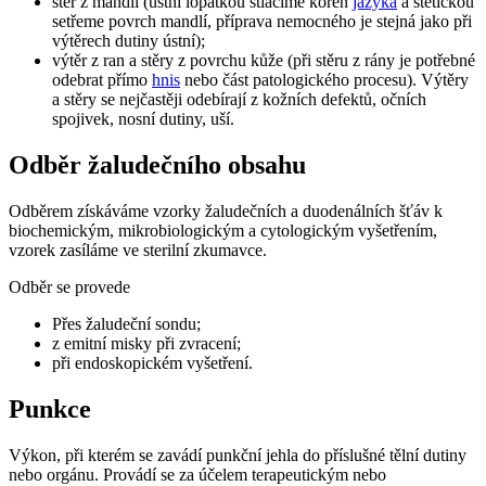
stěr z mandlí (ústní lopatkou stlačíme kořen
jazyka
a štětičkou
setřeme povrch mandlí, příprava nemocného je stejná jako při
výtěrech dutiny ústní);
výtěr z ran a stěry z povrchu kůže (při stěru z rány je potřebné
odebrat přímo
hnis
nebo část patologického procesu). Výtěry
a stěry se nejčastěji odebírají z kožních defektů, očních
spojivek, nosní dutiny, uší.
Odběr žaludečního obsahu
Odběrem získáváme vzorky žaludečních a duodenálních šťáv k
biochemickým, mikrobiologickým a cytologickým vyšetřením,
vzorek zasíláme ve sterilní zkumavce.
Odběr se provede
Přes žaludeční sondu;
z emitní misky při zvracení;
při endoskopickém vyšetření.
Punkce
Výkon, při kterém se zavádí punkční jehla do příslušné tělní dutiny
nebo orgánu. Provádí se za účelem terapeutickým nebo