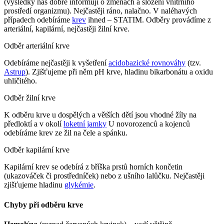
(výsledky nás dobře informují o změnách a složení vnitřního
prostředí organizmu). Nejčastěji ráno, nalačno. V naléhavých
případech odebíráme
krev
ihned – STATIM. Odběry provádíme z
arteriální, kapilární, nejčastěji žilní krve.
Odběr arteriální krve
Odebíráme nejčastěji k vyšetření
acidobazické rovnováhy
(tzv.
Astrup
). Zjišťujeme při něm pH krve, hladinu bikarbonátu a oxidu
uhličitého.
Odběr žilní krve
K odběru krve u dospělých a větších dětí jsou vhodné žíly na
předloktí a v okolí
loketní jamky
U novorozenců a kojenců
odebíráme krev ze žil na čele a spánku.
Odběr kapilární krve
Kapilární krev se odebírá z bříška prstů horních končetin
(ukazováček či prostředníček) nebo z ušního lalůčku. Nejčastěji
zjišťujeme hladinu
glykémie
.
Chyby při odběru krve