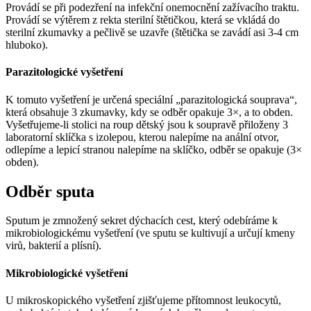
Provádí se při podezření na infekční onemocnění zažívacího traktu.
Provádí se výtěrem z rekta sterilní štětičkou, která se vkládá do
sterilní zkumavky a pečlivě se uzavře (štětička se zavádí asi 3-4 cm
hluboko).
Parazitologické vyšetření
K tomuto vyšetření je určená speciální „parazitologická souprava“,
která obsahuje 3 zkumavky, kdy se odběr opakuje 3×, a to obden.
Vyšetřujeme-li stolici na roup dětský jsou k soupravě přiloženy 3
laboratorní sklíčka s izolepou, kterou nalepíme na anální otvor,
odlepíme a lepicí stranou nalepíme na sklíčko, odběr se opakuje (3×
obden).
Odběr sputa
Sputum je zmnožený sekret dýchacích cest, který odebíráme k
mikrobiologickému vyšetření (ve sputu se kultivují a určují kmeny
virů, bakterií a plísní).
Mikrobiologické vyšetření
U mikroskopického vyšetření zjišťujeme přítomnost leukocytů,