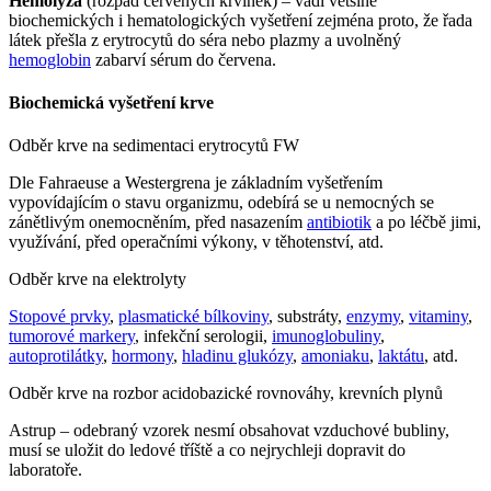
Hemolýza
(rozpad červených krvinek) – vadí většině
biochemických i hematologických vyšetření zejména proto, že řada
látek přešla z erytrocytů do séra nebo plazmy a uvolněný
hemoglobin
zabarví sérum do červena.
Biochemická vyšetření krve
Odběr krve na sedimentaci erytrocytů FW
Dle Fahraeuse a Westergrena je základním vyšetřením
vypovídajícím o stavu organizmu, odebírá se u nemocných se
zánětlivým onemocněním, před nasazením
antibiotik
a po léčbě jimi,
využívání, před operačními výkony, v těhotenství, atd.
Odběr krve na elektrolyty
Stopové prvky
,
plasmatické bílkoviny
, substráty,
enzymy
,
vitaminy
,
tumorové markery
, infekční serologii,
imunoglobuliny
,
autoprotilátky
,
hormony
,
hladinu glukózy
,
amoniaku
,
laktátu
, atd.
Odběr krve na rozbor acidobazické rovnováhy, krevních plynů
Astrup – odebraný vzorek nesmí obsahovat vzduchové bubliny,
musí se uložit do ledové tříště a co nejrychleji dopravit do
laboratoře.