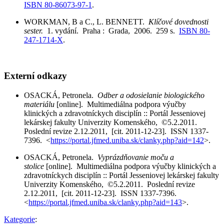
ISBN 80-86073-97-1
.
WORKMAN, B a C., L. BENNETT.
Klíčové dovednosti
sester.
1. vydání. Praha : Grada, 2006. 259 s.
ISBN 80-
247-1714-X
.
Externí odkazy
OSACKÁ, Petronela.
Odber a odosielanie biologického
materiálu
[online]. Multimediálna podpora výučby
klinických a zdravotníckych disciplín :: Portál Jesseniovej
lekárskej fakulty Univerzity Komenského, ©5.2.2011.
Poslední revize 2.12.2011, [cit. 2011-12-23]. ISSN 1337-
7396. <
https://portal.jfmed.uniba.sk/clanky.php?aid=142
>.
OSACKÁ, Petronela.
Vyprázdňovanie moču a
stolice
[online]. Multimediálna podpora výučby klinických a
zdravotníckych disciplín :: Portál Jesseniovej lekárskej fakulty
Univerzity Komenského, ©5.2.2011. Poslední revize
2.12.2011, [cit. 2011-12-23]. ISSN 1337-7396.
<
https://portal.jfmed.uniba.sk/clanky.php?aid=143
>.
Kategorie
: