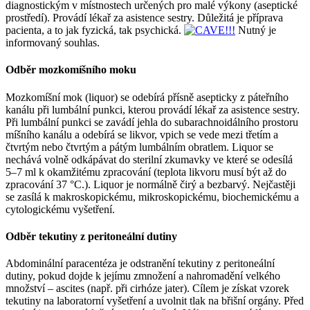
diagnostickým v místnostech určených pro malé výkony (aseptické
prostředí). Provádí lékař za asistence sestry. Důležitá je příprava
pacienta, a to jak fyzická, tak psychická.
Nutný je
informovaný souhlas.
Odběr mozkomíšního moku
Mozkomíšní mok (liquor) se odebírá přísně asepticky z páteřního
kanálu při lumbální punkci, kterou provádí lékař za asistence sestry.
Při lumbální punkci se zavádí jehla do subarachnoidálního prostoru
míšního kanálu a odebírá se likvor, vpich se vede mezi třetím a
čtvrtým nebo čtvrtým a pátým lumbálním obratlem. Liquor se
nechává volně odkápávat do sterilní zkumavky ve které se odesílá
5–7 ml k okamžitému zpracování (teplota likvoru musí být až do
zpracování 37 °C.). Liquor je normálně čirý a bezbarvý. Nejčastěji
se zasílá k makroskopickému, mikroskopickému, biochemickému a
cytologickému vyšetření.
Odběr tekutiny z peritoneální dutiny
Abdominální paracentéza je odstranění tekutiny z peritoneální
dutiny, pokud dojde k jejímu zmnožení a nahromadění velkého
množství – ascites (např. při cirhóze jater). Cílem je získat vzorek
tekutiny na laboratorní vyšetření a uvolnit tlak na břišní orgány. Před