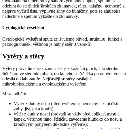
mykobaktéria tuberkolózy,nádorových buněk apod., sputum se
odebírá do sterilních širokých zkumavek, ráno, nalačno, nemocný si
nejprve vyčistí ústa, vyplivne sliny do buničiny, poté se zhluboka
nadechne a sputum vykašle do zkumavky.
Cytologické vyšetření
Cytologické vyšetření sputa (zjišťujeme původ, strukturu, funkci a
patologii buněk, většinou je nutný sběr 3 vzorků).
Výtěry a stěry
Výtěry provádíme ze sliznic a stěry z kožních ploch, a to sterilní
štětičkou ve sterilním obalu, do kterého se štětička po odběru vrací a
odesílá do laboratoře. Nejčastěji se stěry zasílají k
mikrobiologickému a cytologickému vyšetření.
Místa odběrů
Výtěr z dutiny ústní (před výtěrem si nemocný nesmí čistit
zuby, jíst, pít a kouřit);
výtěr z dutiny nosní (provádí se vždy před aplikací mastí a
kapek, většinou ráno, štětičku zavedeme hluboko do nosu a
krouživým pohybem důkladně vytřeme);