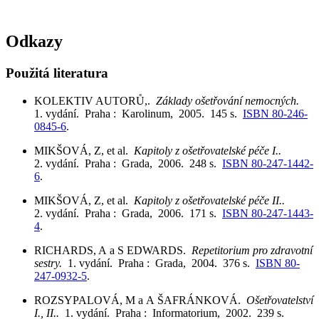
Odkazy
Použitá literatura
KOLEKTIV AUTORŮ,.
Základy ošetřování nemocných.
1. vydání. Praha : Karolinum, 2005. 145 s.
ISBN 80-246-
0845-6
.
MIKŠOVÁ, Z, et al.
Kapitoly z ošetřovatelské péče I..
2. vydání. Praha : Grada, 2006. 248 s.
ISBN 80-247-1442-
6
.
MIKŠOVÁ, Z, et al.
Kapitoly z ošetřovatelské péče II..
2. vydání. Praha : Grada, 2006. 171 s.
ISBN 80-247-1443-
4
.
RICHARDS, A a S EDWARDS.
Repetitorium pro zdravotní
sestry.
1. vydání. Praha : Grada, 2004. 376 s.
ISBN 80-
247-0932-5
.
ROZSYPALOVÁ, M a A ŠAFRÁNKOVÁ.
Ošetřovatelství
I., II..
1. vydání. Praha : Informatorium, 2002. 239 s.