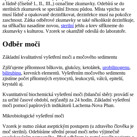
a řádně (číselně I., II., III.,) označíme zkumavky. Odebírá se do
sterilních zkumavek se speciální živnou půdou. Místa vpichu se
musí řádně a opakovaně dezinfikovat, dezinfekce musí na pokožce
zaschnout. Zátka odběrové zkumavky se také několikrát dezinfikuje,
na stříkačku nasadíme novou,
sterilní
jehlu a krev stříkneme do
zkumavky s kulturou. Vzorek se okamžitě odesílá do laboratoře.
Odběr moči
Základní kvalitativní vyšetření moči a močového sedimentu
Zjišťujeme přítomnost bílkovin, glukózy, ketolátek,
urobilinogenu
,
bilirubinu
, krevních elementů. Vyšetřením močového sedimentu
zjistíme počet přítomných erytrocytů, leukocytů, válců, epitelií,
krystalů aj.
Kvantitativní biochemická vyšetření moči (bilanční sběr): provádí se
za určité časové období, nejčastěji za 24 hodin. Základní vyšetření
moči pomocí papírových indikátorů Lachema-Nova Phan.
Mikrobiologické vyšetření moči
Vzorek je nutno získat aseptickým postupem (u zdravého člověka je
moč sterilní). Odebíráme střední proud moči nebo výjimečně