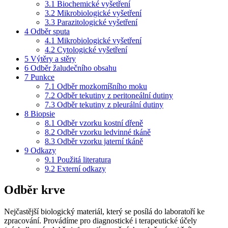
3.1
Biochemické vyšetření
3.2
Mikrobiologické vyšetření
3.3
Parazitologické vyšetření
4
Odběr sputa
4.1
Mikrobiologické vyšetření
4.2
Cytologické vyšetření
5
Výtěry a stěry
6
Odběr žaludečního obsahu
7
Punkce
7.1
Odběr mozkomíšního moku
7.2
Odběr tekutiny z peritoneální dutiny
7.3
Odběr tekutiny z pleurální dutiny
8
Biopsie
8.1
Odběr vzorku kostní dřeně
8.2
Odběr vzorku ledvinné tkáně
8.3
Odběr vzorku jaterní tkáně
9
Odkazy
9.1
Použitá literatura
9.2
Externí odkazy
Odběr krve
Nejčastější biologický materiál, který se posílá do laboratoří ke
zpracování. Provádíme pro diagnostické i terapeutické účely