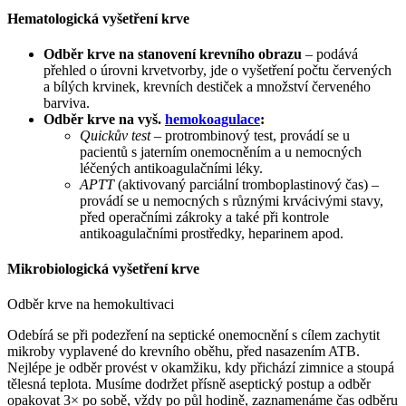
Hematologická vyšetření krve
Odběr krve na stanovení krevního obrazu
– podává
přehled o úrovni krvetvorby, jde o vyšetření počtu červených
a bílých krvinek, krevních destiček a množství červeného
barviva.
Odběr krve na vyš.
hemokoagulace
:
Quickův test
– protrombinový test, provádí se u
pacientů s jaterním onemocněním a u nemocných
léčených antikoagulačními léky.
APTT
(aktivovaný parciální tromboplastinový čas) –
provádí se u nemocných s různými krvácivými stavy,
před operačními zákroky a také při kontrole
antikoagulačními prostředky, heparinem apod.
Mikrobiologická vyšetření krve
Odběr krve na hemokultivaci
Odebírá se při podezření na septické onemocnění s cílem zachytit
mikroby vyplavené do krevního oběhu, před nasazením ATB.
Nejlépe je odběr provést v okamžiku, kdy přichází zimnice a stoupá
tělesná teplota. Musíme dodržet přísně aseptický postup a odběr
opakovat 3× po sobě, vždy po půl hodině, zaznamenáme čas odběru