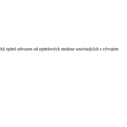
cký epitel odvozen od epitelových struktur souvisejících s vývojem