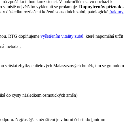
é má zpočátku tuhou konzistenci. V pokročilém stavu dochází k
o v místě největšího vyklenutí se prolamuje.
Dupuytrenův příznak
-
nek v důsledku roztlačení kořenů sousedních zubů, patologické
fraktury
rbinou. RTG doplňujeme
vyšetřením vitality zubů
, které napomáhá určit
ímá metoda ;
u vrůstat zbytky epitelových Malassezových buněk, tím se granulom
 vniká do cysty následkem osmotických změn).
poru. Nejčastější směr šíření je v horní čelisti do [antrum