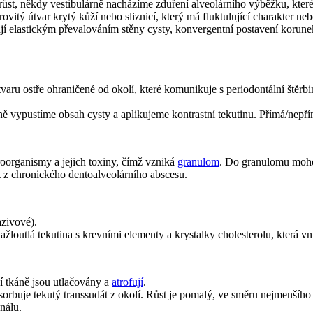
růst, někdy vestibulárně nacházíme zduření alveolárního výběžku, kter
itý útvar krytý kůží nebo sliznicí, který má fluktulující charakter neb
ikají elastickým převalováním stěny cysty, konvergentní postavení koru
tvaru ostře ohraničené od okolí, které komunikuje s periodontální ště
čně vypustíme obsah cysty a aplikujeme kontrastní tekutinu. Přímá/nepř
kroorganismy a jejich toxiny, čímž vzniká
granulom
. Do granulomu moho
t z chronického dentoalveolárního abscesu.
azivové).
nažloutlá tekutina s krevními elementy a krystalky cholesterolu, která
ní tkáně jsou utlačovány a
atrofují
.
buje tekutý transsudát z okolí. Růst je pomalý, ve směru nejmenšího od
nálu.