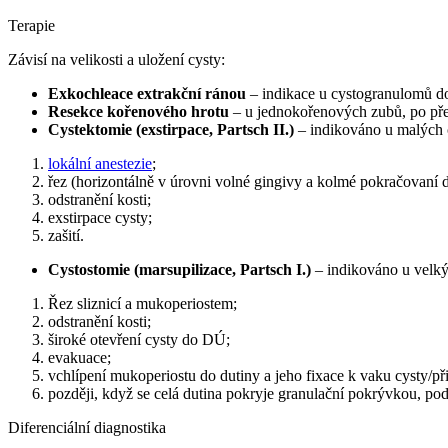
Terapie
Závisí na velikosti a uložení cysty:
Exkochleace extrakční ránou
– indikace u cystogranulomů do 
Resekce kořenového hrotu
– u jednokořenových zubů, po před
Cystektomie (exstirpace, Partsch II.)
– indikováno u malých 
lokální anestezie
;
řez (horizontálně v úrovni volné gingivy a kolmé pokračovaní 
odstranění kosti;
exstirpace cysty;
zašití.
Cystostomie (marsupilizace, Partsch I.)
– indikováno u velkýc
Řez sliznicí a mukoperiostem;
odstranění kosti;
široké otevření cysty do DÚ;
evakuace;
vchlípení mukoperiostu do dutiny a jeho fixace k vaku cysty/
později, když se celá dutina pokryje granulační pokrývkou, pod
Diferenciální diagnostika