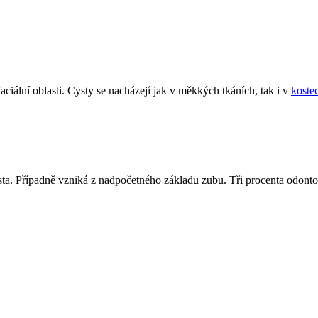
ciální oblasti. Cysty se nacházejí jak v měkkých tkáních, tak i v
koste
sta. Případně vzniká z nadpočetného základu zubu. Tři procenta odontog