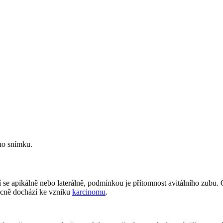
ého snímku.
ří se apikálně nebo laterálně, podmínkou je přítomnost avitálního zubu.
ácně dochází ke vzniku
karcinomu
.