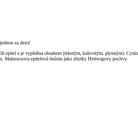
jednou za den)!
 čili epitel a je vyplněna obsahem (tekutým, kašovitým, plynným). Cysti
gán, Malassezova epitelová hnízda jako zbytky Hertwigovy pochvy.