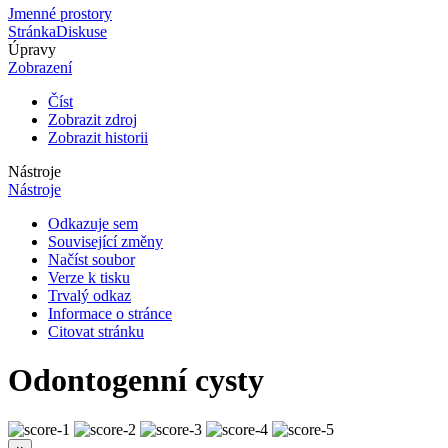
Jmenné prostory
Stránka
Diskuse
Úpravy
Zobrazení
Číst
Zobrazit zdroj
Zobrazit historii
Nástroje
Nástroje
Odkazuje sem
Související změny
Načíst soubor
Verze k tisku
Trvalý odkaz
Informace o stránce
Citovat stránku
Odontogenní cysty