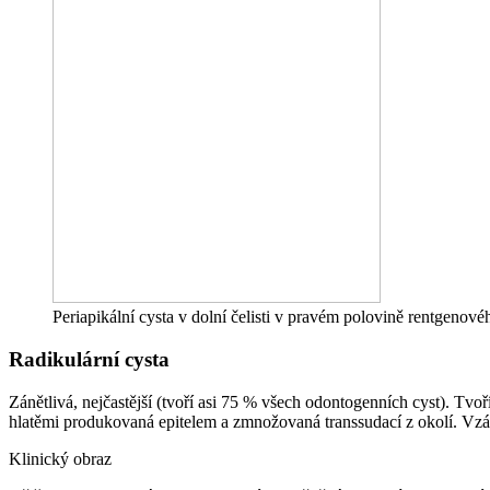
Periapikální cysta v dolní čelisti v pravém polovině rentgenov
Radikulární cysta
Zánětlivá, nejčastější (tvoří asi 75 % všech odontogenních cyst). Tvo
hlatěmi produkovaná epitelem a zmnožovaná transsudací z okolí. Vz
Klinický obraz