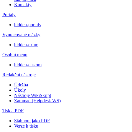
Kontakty
Portály
hidden-portals
Vypracované otázky
hidden-exam
Osobní menu
hidden-custom
Redakční nástroje
Údržba
Úkoly
Nástroje WikiSkript
Zammad (Helpdesk WS)
Tisk a PDF
Stáhnout jako PDF
Verze k tisku