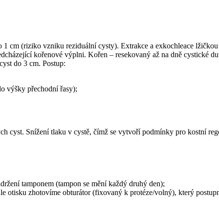
1 cm (riziko vzniku reziduální cysty). Extrakce a exkochleace lžičkou 
cházející kořenové výplni. Kořen – resekovaný až na dně cystické dut
cyst do 3 cm. Postup:
do výšky přechodní řasy);
h cyst. Snížení tlaku v cystě, čímž se vytvoří podmínky pro kostní reg
přidržení tamponem (tampon se mění každý druhý den);
le otisku zhotovíme obturátor (fixovaný k protéze/volný), který postup