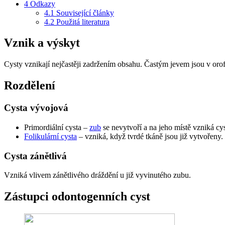
4
Odkazy
4.1
Související články
4.2
Použitá literatura
Vznik a výskyt
Cysty vznikají nejčastěji zadržením obsahu. Častým jevem jsou v orofa
Rozdělení
Cysta vývojová
Primordiální cysta –
zub
se nevytvoří a na jeho místě vzniká cy
Folikulární cysta
– vzniká, když tvrdé tkáně jsou již vytvořeny.
Cysta zánětlivá
Vzniká vlivem zánětlivého dráždění u již vyvinutého zubu.
Zástupci odontogenních cyst