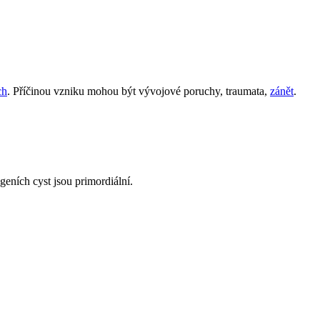
ch
. Příčinou vzniku mohou být vývojové poruchy, traumata,
zánět
.
eních cyst jsou primordiální.