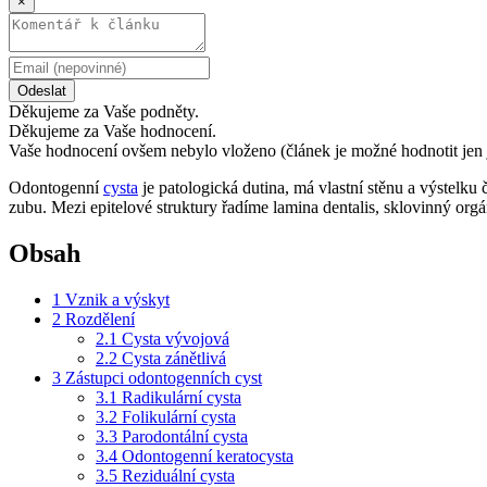
×
Odeslat
Děkujeme za Vaše podněty.
Děkujeme za Vaše hodnocení.
Vaše hodnocení ovšem nebylo vloženo (článek je možné hodnotit jen 
Odontogenní
cysta
je patologická dutina, má vlastní stěnu a výstelku
zubu. Mezi epitelové struktury řadíme lamina dentalis, sklovinný or
Obsah
1
Vznik a výskyt
2
Rozdělení
2.1
Cysta vývojová
2.2
Cysta zánětlivá
3
Zástupci odontogenních cyst
3.1
Radikulární cysta
3.2
Folikulární cysta
3.3
Parodontální cysta
3.4
Odontogenní keratocysta
3.5
Reziduální cysta