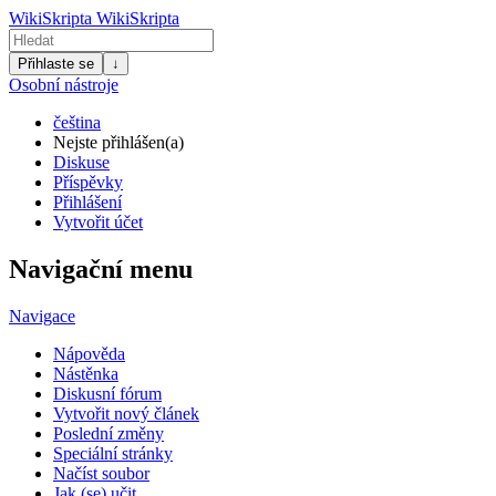
WikiSkripta
WikiSkripta
Přihlaste se
↓
Osobní nástroje
čeština
Nejste přihlášen(a)
Diskuse
Příspěvky
Přihlášení
Vytvořit účet
Navigační menu
Navigace
Nápověda
Nástěnka
Diskusní fórum
Vytvořit nový článek
Poslední změny
Speciální stránky
Načíst soubor
Jak (se) učit