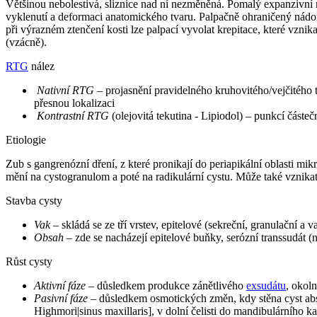
Většinou nebolestivá, sliznice nad ní nezměněná. Pomalý expanzivní 
vyklenutí a deformaci anatomického tvaru. Palpačně ohraničený nádorov
při výrazném ztenčení kosti lze palpací vyvolat krepitace, které vzn
(vzácně).
RTG
nález
Nativní RTG
– projasnění pravidelného kruhovitého/vejčitého 
přesnou lokalizaci
Kontrastní RTG
(olejovitá tekutina - Lipiodol) – punkcí částe
Etiologie
Zub s gangrenózní dření, z které pronikají do periapikální oblasti mi
mění na cystogranulom a poté na radikulární cystu. Může také vznika
Stavba cysty
Vak
– skládá se ze tří vrstev, epitelové (sekreční, granulační a v
Obsah
– zde se nacházejí epitelové buňky, serózní transsudát (
Růst cysty
Aktivní fáze
– důsledkem produkce zánětlivého
exsudátu
, okol
Pasivní fáze
– důsledkem osmotických změn, kdy stěna cyst absor
Highmori|sinus maxillaris], v dolní čelisti do mandibulárního ka