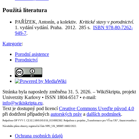
Použitá literatura
PAŘÍZEK, Antonín, a kolektiv.
Kritické stavy v porodnictví.
1. vydání vydání. Praha. 2012. 285 s.
ISBN 978-80-7262-
949-7
.
Kategorie
:
Porodní asistence
Porodnictví
Stránka byla naposledy změněna 31. 5. 2026. – WikiSkripta, projekt
Univerzity Karlovy • ISSN 1804-6517 • e-mail:
info@wikiskripta.eu
.
Text je dostupný pod licencí
Creative Commons Uveďte původ 4.0
při dodržení případných
autorských práv
a
dalších podmínek
.
Podpořeno OP VVV č. CZ.02.2.69/0.0/0.0/16_015/0002362. Podpořeno z projektu „Transformace pro VŠ na UK“, financovaného z
Národního plánu obnovy, registrační číslo NPO_UK_MSMT-16602/2022.
Ochrana osobních údajů