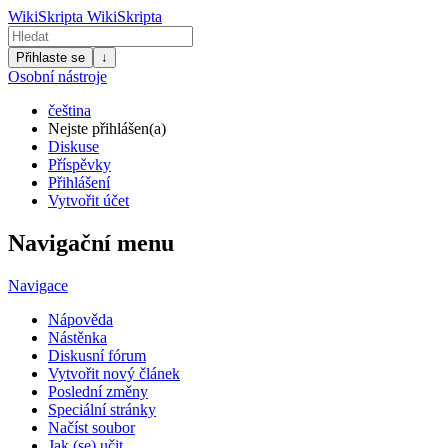
WikiSkripta
WikiSkripta
Přihlaste se
↓
Osobní nástroje
čeština
Nejste přihlášen(a)
Diskuse
Příspěvky
Přihlášení
Vytvořit účet
Navigační menu
Navigace
Nápověda
Nástěnka
Diskusní fórum
Vytvořit nový článek
Poslední změny
Speciální stránky
Načíst soubor
Jak (se) učit