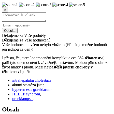
×
Odeslat
Děkujeme za Vaše podněty.
Děkujeme za Vaše hodnocení.
Vaše hodnocení ovšem nebylo vloženo (článek je možné hodnotit
jen jednou za den)!
I přesto, že jaterní onemocnění komplikuje cca
3% těhotenství
,
patří tyto onemocnění k závažnějším stavům. Mohou přímo ohrozit
život matky i plodu. Mezi
nejčastější jaterní choroby v
těhotenství
patří:
intrahepatální cholestáza
,
akutní steatóza jater,
hyperemesis gravidarum
,
HELLP syndrom
,
preeklampsie
.
Obsah