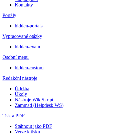
Kontakty
Portály
hidden-portals
Vypracované otázky
hidden-exam
Osobní menu
hidden-custom
Redakční nástroje
Údržba
Úkoly
Nástroje WikiSkript
Zammad (Helpdesk WS)
Tisk a PDF
Stáhnout jako PDF
Verze k tisku