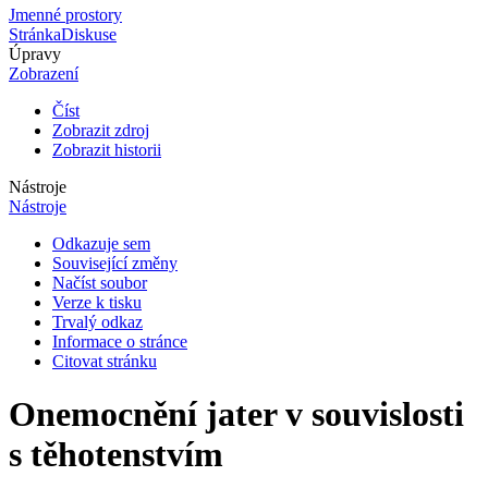
Jmenné prostory
Stránka
Diskuse
Úpravy
Zobrazení
Číst
Zobrazit zdroj
Zobrazit historii
Nástroje
Nástroje
Odkazuje sem
Související změny
Načíst soubor
Verze k tisku
Trvalý odkaz
Informace o stránce
Citovat stránku
Onemocnění jater v souvislosti
s těhotenstvím