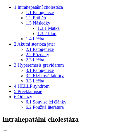
1
Intrahepatální cholestáza
1.1
Patogeneze
1.2
Průběh
1.3
Následky
1.3.1
Matka
1.3.2
Plod
1.4
Léčba
2
Akutní steatóza jater
2.1
Patogeneze
2.2
Příznaky
2.3
Léčba
3
Hyperemesis gravidarum
3.1
Patogeneze
3.2
Rizikové faktory
3.3
Léčba
4
HELLP syndrom
5
Preeklampsie
6
Odkazy
6.1
Související články
6.2
Použitá literatura
Intrahepatální cholestáza