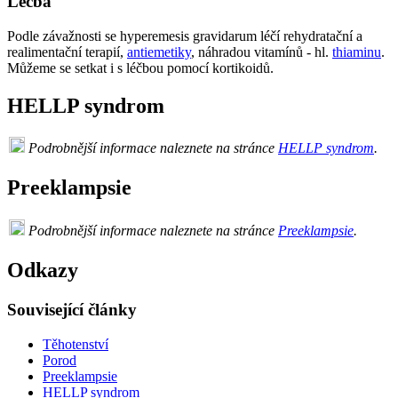
Léčba
Podle závažnosti se hyperemesis gravidarum léčí rehydratační a
realimentační terapií,
antiemetiky
, náhradou vitamínů - hl.
thiaminu
.
Můžeme se setkat i s léčbou pomocí kortikoidů.
HELLP syndrom
Podrobnější informace naleznete na stránce
HELLP syndrom
.
Preeklampsie
Podrobnější informace naleznete na stránce
Preeklampsie
.
Odkazy
Související články
Těhotenství
Porod
Preeklampsie
HELLP syndrom