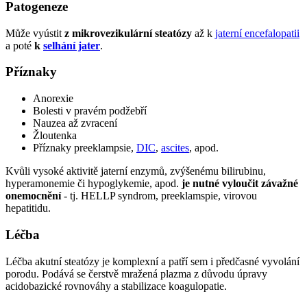
Patogeneze
Může vyústit
z mikrovezikulární steatózy
až k
jaterní encefalopatii
a poté
k
selhání jater
.
Příznaky
Anorexie
Bolesti v pravém podžebří
Nauzea až zvracení
Žloutenka
Příznaky preeklampsie,
DIC
,
ascites
, apod.
Kvůli vysoké aktivitě jaterní enzymů, zvýšenému bilirubinu,
hyperamonemie či hypoglykemie, apod.
je nutné vyloučit závažné
onemocnění
- tj. HELLP syndrom, preeklamspie, virovou
hepatitidu.
Léčba
Léčba akutní steatózy je komplexní a patří sem i předčasné vyvolání
porodu. Podává se čerstvě mražená plazma z důvodu úpravy
acidobazické rovnováhy a stabilizace koagulopatie.