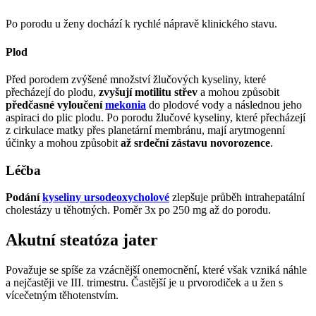
Po porodu u ženy dochází k rychlé nápravě klinického stavu.
Plod
Před porodem zvýšené množství žlučových kyseliny, které
přecházejí do plodu,
zvyšují motilitu střev
a mohou způsobit
předčasné vyloučení
mekonia
do plodové vody a následnou jeho
aspiraci do plic plodu. Po porodu žlučové kyseliny, které přecházejí
z cirkulace matky přes planetární membránu, mají arytmogenní
účinky a mohou způsobit
až srdeční zástavu novorozence
.
Léčba
Podání
kyseliny ursodeoxycholové
zlepšuje průběh intrahepatální
cholestázy u těhotných. Poměr 3x po 250 mg až do porodu.
Akutní steatóza jater
Považuje se spíše za vzácnější onemocnění, které však vzniká náhle
a nejčastěji ve III. trimestru. Častější je u prvorodiček a u žen s
vícečetným těhotenstvím.