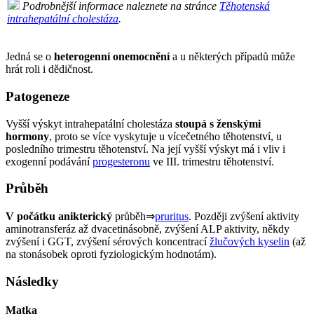
Podrobnější informace naleznete na stránce
Těhotenská
intrahepatální cholestáza
.
Jedná se o
heterogenní onemocnění
a u některých případů může
hrát roli i dědičnost.
Patogeneze
Vyšší výskyt intrahepatální cholestáza
stoupá s ženskými
hormony
, proto se více vyskytuje u vícečetného těhotenství, u
posledního trimestru těhotenství. Na její vyšší výskyt má i vliv i
exogenní podávání
progesteronu
ve III. trimestru těhotenství.
Průběh
V počátku anikterický
průběh⇒
pruritus
. Později zvýšení aktivity
aminotransferáz až dvacetinásobně, zvýšení ALP aktivity, někdy
zvýšení i GGT, zvýšení sérových koncentrací
žlučových kyselin
(až
na stonásobek oproti fyziologickým hodnotám).
Následky
Matka