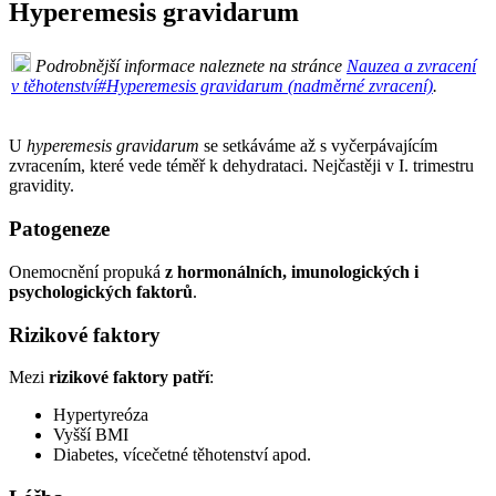
Hyperemesis gravidarum
Podrobnější informace naleznete na stránce
Nauzea a zvracení
v těhotenství#Hyperemesis gravidarum (nadměrné zvracení)
.
U
hyperemesis gravidarum
se setkáváme až s vyčerpávajícím
zvracením, které vede téměř k dehydrataci. Nejčastěji v I. trimestru
gravidity.
Patogeneze
Onemocnění propuká
z hormonálních, imunologických i
psychologických faktorů
.
Rizikové faktory
Mezi
rizikové faktory patří
:
Hypertyreóza
Vyšší BMI
Diabetes, vícečetné těhotenství apod.