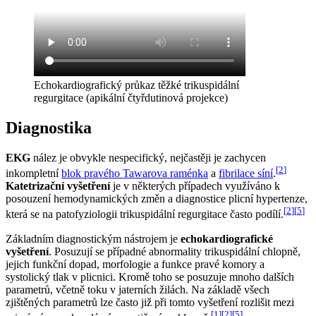
Echokardiografický průkaz těžké trikuspidální
regurgitace (apikální čtyřdutinová projekce)
Diagnostika
EKG
nález je obvykle nespecifický, nejčastěji je zachycen
[
2
]
inkompletní
blok pravého Tawarova raménka
a
fibrilace síní
.
Katetrizační vyšetření
je v některých případech využíváno k
posouzení hemodynamických změn a diagnostice plicní hypertenze,
[
2
]
[
5
]
která se na patofyziologii trikuspidální regurgitace často podílí.
Základním diagnostickým nástrojem je
echokardiografické
vyšetření
. Posuzují se případné abnormality trikuspidální chlopně,
jejich funkční dopad, morfologie a funkce pravé komory a
systolický tlak v plicnici. Kromě toho se posuzuje mnoho dalších
parametrů, včetně toku v jaterních žilách. Na základě všech
zjištěných parametrů lze často již při tomto vyšetření rozlišit mezi
[
1
]
[
2
]
[
5
]