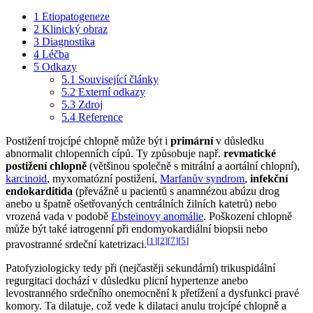
1
Etiopatogeneze
2
Klinický obraz
3
Diagnostika
4
Léčba
5
Odkazy
5.1
Související články
5.2
Externí odkazy
5.3
Zdroj
5.4
Reference
Postižení trojcípé chlopně může být i
primární
v důsledku
abnormalit chlopenních cípů. Ty způsobuje např.
revmatické
postižení chlopně
(většinou společně s mitrální a aortální chlopní),
karcinoid
, myxomatózní postižení,
Marfanův syndrom
,
infekční
endokarditida
(převážně u pacientů s anamnézou abúzu drog
anebo u špatně ošetřovaných centrálních žilních katetrů) nebo
vrozená vada v podobě
Ebsteinovy anomálie
. Poškození chlopně
může být také iatrogenní při endomyokardiální biopsii nebo
[
1
]
[
2
]
[
7
]
[
5
]
pravostranné srdeční katetrizaci.
Patofyziologicky tedy při (nejčastěji sekundární) trikuspidální
regurgitaci dochází v důsledku plicní hypertenze anebo
levostranného srdečního onemocnění k přetížení a dysfunkci pravé
komory. Ta dilatuje, což vede k dilataci anulu trojcípé chlopně a