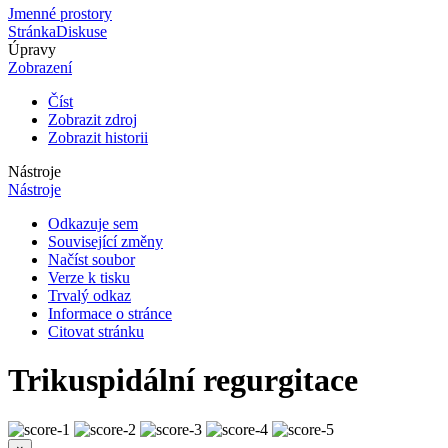
Jmenné prostory
Stránka
Diskuse
Úpravy
Zobrazení
Číst
Zobrazit zdroj
Zobrazit historii
Nástroje
Nástroje
Odkazuje sem
Související změny
Načíst soubor
Verze k tisku
Trvalý odkaz
Informace o stránce
Citovat stránku
Trikuspidální regurgitace