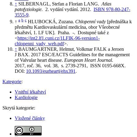
↑
SILBERNAGL, Stefan a Florian LANG.
Atlas
patofyziologie.
2. vydání vydání. 2012.
ISBN 978-80-247-
3555-9
.
a
b
c
↑
HLUBOCKÁ, Zuzana.
Chlopenní vady
[přednáška k
předmětu Kardiovaskulární medicína, obor Všeobecné
lékařství, 1. LF UK]. Praha. -. Dostupné také z
<
https://int2.lf1.cuni.cz/1LFIK-96-version1-
chlopenni_vady_web.pdf
>.
↑
BAUMGARTNER, Helmut, Volkmar FALK a Jeroen
J BAX. 2017 ESC/EACTS Guidelines for the management
of Valvular heart disease.
European Heart Journal.
2017, roč. 36, vol. 38, s. 2739-2791, ISSN 0195-668X.
DOI:
10.1093/eurheartj/ehx391
.
Kategorie
:
Vnitřní lékařství
Kardiologie
Skrytá kategorie:
Vložené články