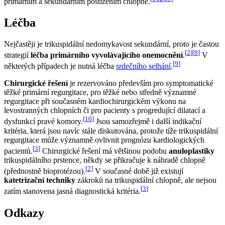
primárním a sekundárním postižením chlopně.
Léčba
Nejčastěji je trikuspidální nedomykavost sekundární, proto je častou
[
2
]
[
9
]
strategií
léčba primárního vyvolávajícího onemocnění
.
V
[
9
]
některých případech je nutná léčba
srdečního selhání
.
Chirurgické řešení
je rezervováno především pro symptomatické
těžké primární regurgitace, pro těžké nebo středně významné
regurgitace při současném kardiochirurgickém výkonu na
levostranných chlopních či pro pacienty s progredující dilatací a
[
10
]
dysfunkcí pravé komory.
Jsou samozřejmě i další indikační
kritéria, která jsou navíc stále diskutována, protože tíže trikuspidální
regurgitace může významně ovlivnit prognózu kardiologických
[
3
]
pacientů.
Chirurgické řešení má většinou podobu
anuloplastiky
trikuspidálního prstence, někdy se přikračuje k náhradě chlopně
[
2
]
(přednostně bioprotézou).
V současné době již existují
katetrizační techniky
zákroků na trikuspidální chlopně, ale nejsou
[
3
]
zatím stanovena jasná diagnostická kritéria.
Odkazy