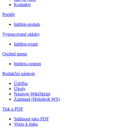
Kontakty
Portály
hidden-portals
Vypracované otázky
hidden-exam
Osobní menu
hidden-custom
Redakční nástroje
Údržba
Úkoly
Nástroje WikiSkript
Zammad (Helpdesk WS)
Tisk a PDF
Stáhnout jako PDF
Verze k tisku