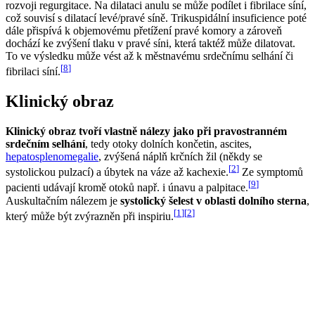
rozvoji regurgitace. Na dilataci anulu se může podílet i fibrilace síní,
což souvisí s dilatací levé/pravé síně. Trikuspidální insuficience poté
dále přispívá k objemovému přetížení pravé komory a zároveň
dochází ke zvýšení tlaku v pravé síni, která taktéž může dilatovat.
To ve výsledku může vést až k městnavému srdečnímu selhání či
[
8
]
fibrilaci síní.
Klinický obraz
Klinický obraz tvoří vlastně nálezy jako při pravostranném
srdečním selhání
, tedy otoky dolních končetin, ascites,
hepatosplenomegalie
, zvýšená náplň krčních žil (někdy se
[
2
]
systolickou pulzací) a úbytek na váze až kachexie.
Ze symptomů
[
9
]
pacienti udávají kromě otoků např. i únavu a palpitace.
Auskultačním nálezem je
systolický šelest v oblasti dolního sterna
,
[
1
]
[
2
]
který může být zvýrazněn při inspiriu.