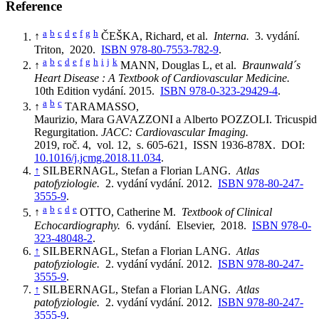
Reference
a
b
c
d
e
f
g
h
↑
ČEŠKA, Richard, et al.
Interna.
3. vydání.
Triton, 2020.
ISBN 978-80-7553-782-9
.
a
b
c
d
e
f
g
h
i
j
k
↑
MANN, Douglas L, et al.
Braunwald´s
Heart Disease : A Textbook of Cardiovascular Medicine.
10th Edition vydání. 2015.
ISBN 978-0-323-29429-4
.
a
b
c
↑
TARAMASSO,
Maurizio, Mara GAVAZZONI a Alberto POZZOLI. Tricuspid
Regurgitation.
JACC: Cardiovascular Imaging.
2019, roč. 4, vol. 12, s. 605-621, ISSN 1936-878X. DOI:
10.1016/j.jcmg.2018.11.034
.
↑
SILBERNAGL, Stefan a Florian LANG.
Atlas
patofyziologie.
2. vydání vydání. 2012.
ISBN 978-80-247-
3555-9
.
a
b
c
d
e
↑
OTTO, Catherine M.
Textbook of Clinical
Echocardiography.
6. vydání. Elsevier, 2018.
ISBN 978-0-
323-48048-2
.
↑
SILBERNAGL, Stefan a Florian LANG.
Atlas
patofyziologie.
2. vydání vydání. 2012.
ISBN 978-80-247-
3555-9
.
↑
SILBERNAGL, Stefan a Florian LANG.
Atlas
patofyziologie.
2. vydání vydání. 2012.
ISBN 978-80-247-
3555-9
.