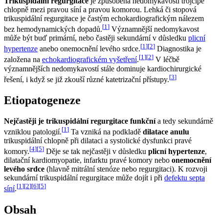
Trikuspidální regurgitace
je způsobena nedomykavostí trojcípé
chlopně mezi pravou síní a pravou komorou. Lehká či stopová
trikuspidální regurgitace je častým echokardiografickým nálezem
[
1
]
bez hemodynamických dopadů.
Významnější nedomykavost
může být buď primární, nebo častěji sekundární v důsledku
plicní
[
1
]
[
2
]
hypertenze
anebo onemocnění levého srdce.
Diagnostika je
[
1
]
[
2
]
založena na
echokardiografickém vyšetření
.
V léčbě
významnějších nedomykavostí stále dominuje kardiochirurgické
[
3
]
řešení, i když se již zkouší různé katetrizační přístupy.
Etiopatogeneze
Nejčastěji je trikuspidální regurgitace funkční
a tedy sekundárně
[
1
]
vzniklou patologií.
Ta vzniká na podkladě
dilatace anulu
trikuspidální chlopně při dilataci a systolické dysfunkci pravé
[
4
]
[
5
]
komory.
Děje se tak nejčastěji v důsledku
plicní hypertenze
,
dilatační kardiomyopatie, infarktu pravé komory nebo
onemocnění
levého srdce
(hlavně mitrální stenóze nebo regurgitaci). K rozvoji
sekundární trikuspidální regurgitace může dojít i při
defektu septa
[
1
]
[
2
]
[
6
]
[
5
]
síní
.
Obsah