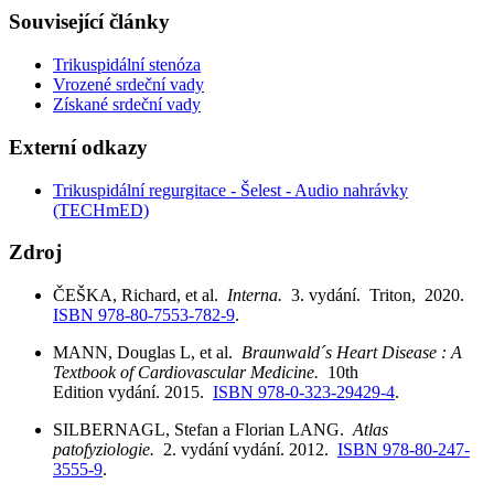
Související články
Trikuspidální stenóza
Vrozené srdeční vady
Získané srdeční vady
Externí odkazy
Trikuspidální regurgitace - Šelest - Audio nahrávky
(TECHmED)
Zdroj
ČEŠKA, Richard, et al.
Interna.
3. vydání. Triton, 2020.
ISBN 978-80-7553-782-9
.
MANN, Douglas L, et al.
Braunwald´s Heart Disease : A
Textbook of Cardiovascular Medicine.
10th
Edition vydání. 2015.
ISBN 978-0-323-29429-4
.
SILBERNAGL, Stefan a Florian LANG.
Atlas
patofyziologie.
2. vydání vydání. 2012.
ISBN 978-80-247-
3555-9
.