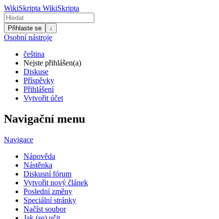
WikiSkripta
WikiSkripta
Přihlaste se
↓
Osobní nástroje
čeština
Nejste přihlášen(a)
Diskuse
Příspěvky
Přihlášení
Vytvořit účet
Navigační menu
Navigace
Nápověda
Nástěnka
Diskusní fórum
Vytvořit nový článek
Poslední změny
Speciální stránky
Načíst soubor
Jak (se) učit