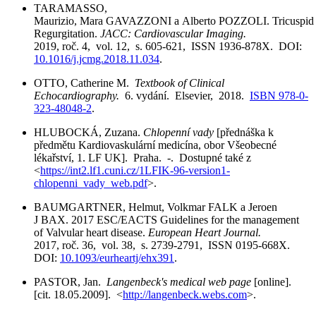
TARAMASSO,
Maurizio, Mara GAVAZZONI a Alberto POZZOLI. Tricuspid
Regurgitation.
JACC: Cardiovascular Imaging.
2019, roč. 4, vol. 12, s. 605-621, ISSN 1936-878X. DOI:
10.1016/j.jcmg.2018.11.034
.
OTTO, Catherine M.
Textbook of Clinical
Echocardiography.
6. vydání. Elsevier, 2018.
ISBN 978-0-
323-48048-2
.
HLUBOCKÁ, Zuzana.
Chlopenní vady
[přednáška k
předmětu Kardiovaskulární medicína, obor Všeobecné
lékařství, 1. LF UK]. Praha. -. Dostupné také z
<
https://int2.lf1.cuni.cz/1LFIK-96-version1-
chlopenni_vady_web.pdf
>.
BAUMGARTNER, Helmut, Volkmar FALK a Jeroen
J BAX. 2017 ESC/EACTS Guidelines for the management
of Valvular heart disease.
European Heart Journal.
2017, roč. 36, vol. 38, s. 2739-2791, ISSN 0195-668X.
DOI:
10.1093/eurheartj/ehx391
.
PASTOR, Jan.
Langenbeck's medical web page
[online].
[cit. 18.05.2009]. <
http://langenbeck.webs.com
>.