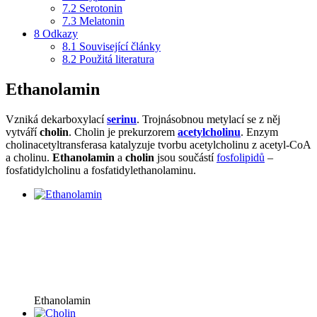
7.2
Serotonin
7.3
Melatonin
8
Odkazy
8.1
Související články
8.2
Použitá literatura
Ethanolamin
Vzniká dekarboxylací
serinu
. Trojnásobnou metylací se z něj
vytváří
cholin
. Cholin je prekurzorem
acetylcholinu
. Enzym
cholinacetyltransferasa katalyzuje tvorbu acetylcholinu z acetyl-CoA
a cholinu.
Ethanolamin
a
cholin
jsou součástí
fosfolipidů
–
fosfatidylcholinu a fosfatidylethanolaminu.
Ethanolamin