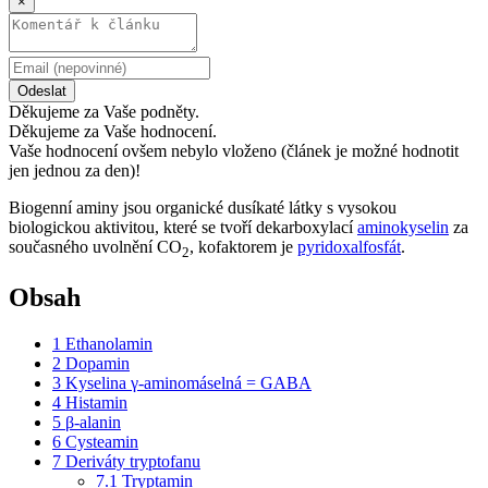
×
Odeslat
Děkujeme za Vaše podněty.
Děkujeme za Vaše hodnocení.
Vaše hodnocení ovšem nebylo vloženo (článek je možné hodnotit
jen jednou za den)!
Biogenní aminy jsou organické dusíkaté látky s vysokou
biologickou aktivitou, které se tvoří dekarboxylací
aminokyselin
za
současného uvolnění CO
, kofaktorem je
pyridoxalfosfát
.
2
Obsah
1
Ethanolamin
2
Dopamin
3
Kyselina γ-aminomáselná = GABA
4
Histamin
5
β-alanin
6
Cysteamin
7
Deriváty tryptofanu
7.1
Tryptamin