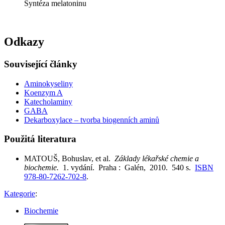
Syntéza melatoninu
Odkazy
Související články
Aminokyseliny
Koenzym A
Katecholaminy
GABA
Dekarboxylace – tvorba biogenních aminů
Použitá literatura
MATOUŠ, Bohuslav, et al.
Základy lékařské chemie a
biochemie.
1. vydání. Praha : Galén, 2010. 540 s.
ISBN
978-80-7262-702-8
.
Kategorie
:
Biochemie