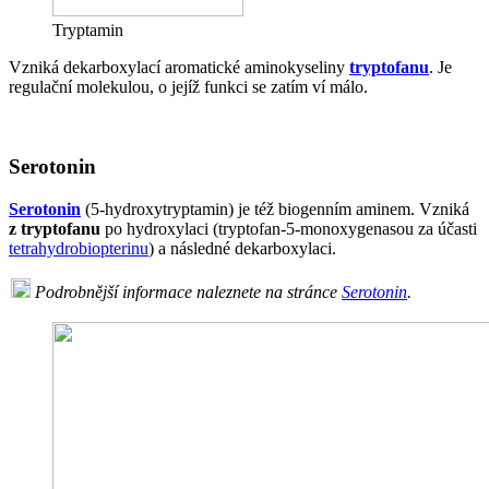
Tryptamin
Vzniká dekarboxylací aromatické aminokyseliny
tryptofanu
. Je
regulační molekulou, o jejíž funkci se zatím ví málo.
Serotonin
Serotonin
(5-hydroxytryptamin) je též biogenním aminem. Vzniká
z tryptofanu
po hydroxylaci (tryptofan-5-monoxygenasou za účasti
tetrahydrobiopterinu
) a následné dekarboxylaci.
Podrobnější informace naleznete na stránce
Serotonin
.