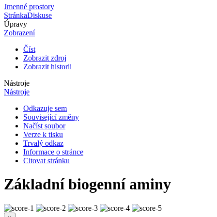
Jmenné prostory
Stránka
Diskuse
Úpravy
Zobrazení
Číst
Zobrazit zdroj
Zobrazit historii
Nástroje
Nástroje
Odkazuje sem
Související změny
Načíst soubor
Verze k tisku
Trvalý odkaz
Informace o stránce
Citovat stránku
Základní biogenní aminy