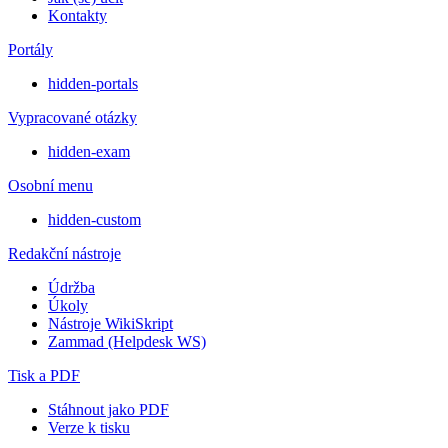
Kontakty
Portály
hidden-portals
Vypracované otázky
hidden-exam
Osobní menu
hidden-custom
Redakční nástroje
Údržba
Úkoly
Nástroje WikiSkript
Zammad (Helpdesk WS)
Tisk a PDF
Stáhnout jako PDF
Verze k tisku