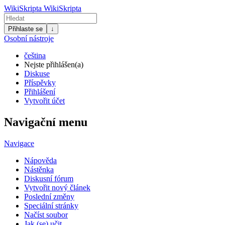
WikiSkripta
WikiSkripta
Přihlaste se
↓
Osobní nástroje
čeština
Nejste přihlášen(a)
Diskuse
Příspěvky
Přihlášení
Vytvořit účet
Navigační menu
Navigace
Nápověda
Nástěnka
Diskusní fórum
Vytvořit nový článek
Poslední změny
Speciální stránky
Načíst soubor
Jak (se) učit