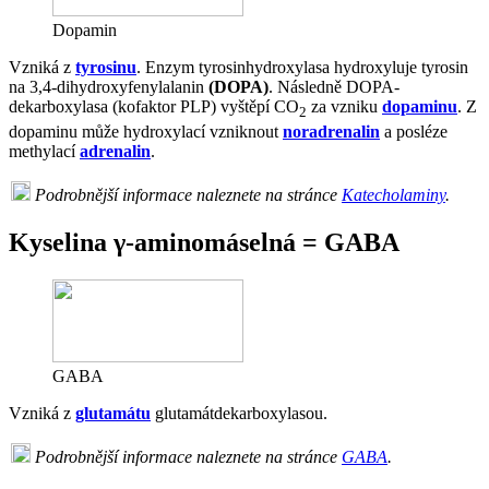
Dopamin
Vzniká z
tyrosinu
. Enzym tyrosinhydroxylasa hydroxyluje tyrosin
na 3,4-dihydroxyfenylalanin
(DOPA)
. Následně DOPA-
dekarboxylasa (kofaktor PLP) vyštěpí CO
za vzniku
dopaminu
. Z
2
dopaminu může hydroxylací vzniknout
noradrenalin
a posléze
methylací
adrenalin
.
Podrobnější informace naleznete na stránce
Katecholaminy
.
Kyselina γ-aminomáselná = GABA
GABA
Vzniká z
glutamátu
glutamátdekarboxylasou.
Podrobnější informace naleznete na stránce
GABA
.