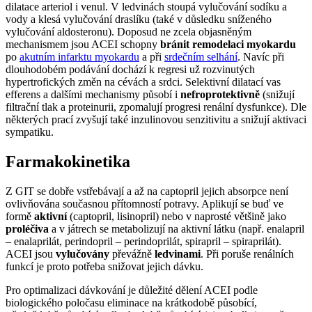
dilatace arteriol i venul. V ledvinách stoupá vylučování sodíku a
vody a klesá vylučování draslíku (také v důsledku sníženého
vylučování aldosteronu). Doposud ne zcela objasněným
mechanismem jsou ACEI schopny
bránit remodelaci myokardu
po
akutním infarktu myokardu
a při
srdečním selhání
. Navíc při
dlouhodobém podávání dochází k regresi už rozvinutých
hypertrofických změn na cévách a srdci. Selektivní dilatací vas
efferens a dalšími mechanismy působí i
nefroprotektivně
(snižují
filtrační tlak a proteinurii, zpomalují progresi renální dysfunkce). Dle
některých prací zvyšují také inzulinovou senzitivitu a snižují aktivaci
sympatiku.
Farmakokinetika
Z GIT se dobře vstřebávají a až na captopril jejich absorpce není
ovlivňována současnou přítomností potravy. Aplikují se buď ve
formě
aktivní
(captopril, lisinopril) nebo v naprosté většině jako
proléčiva
a v játrech se metabolizují na aktivní látku (např. enalapril
– enalaprilát, perindopril – perindoprilát, spirapril – spiraprilát).
ACEI jsou
vylučovány
převážně
ledvinami
. Při poruše renálních
funkcí je proto potřeba snižovat jejich dávku.
Pro optimalizaci dávkování je důležité dělení ACEI podle
biologického poločasu eliminace na krátkodobě působící,