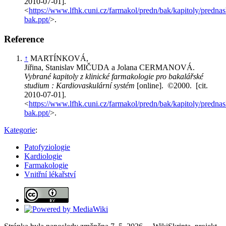
2010-07-01].
<
https://www.lfhk.cuni.cz/farmakol/predn/bak/kapitoly/prednas
bak.ppt/
>.
Reference
↑
MARTÍNKOVÁ,
Jiřina, Stanislav MIČUDA a Jolana CERMANOVÁ.
Vybrané kapitoly z klinické farmakologie pro bakalářské
studium : Kardiovaskulární systém
[online]. ©2000. [cit.
2010-07-01].
<
https://www.lfhk.cuni.cz/farmakol/predn/bak/kapitoly/prednas
bak.ppt/
>.
Kategorie
:
Patofyziologie
Kardiologie
Farmakologie
Vnitřní lékařství