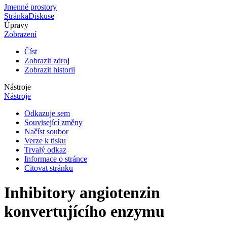
Jmenné prostory
Stránka
Diskuse
Úpravy
Zobrazení
Číst
Zobrazit zdroj
Zobrazit historii
Nástroje
Nástroje
Odkazuje sem
Související změny
Načíst soubor
Verze k tisku
Trvalý odkaz
Informace o stránce
Citovat stránku
Inhibitory angiotenzin
konvertujícího enzymu