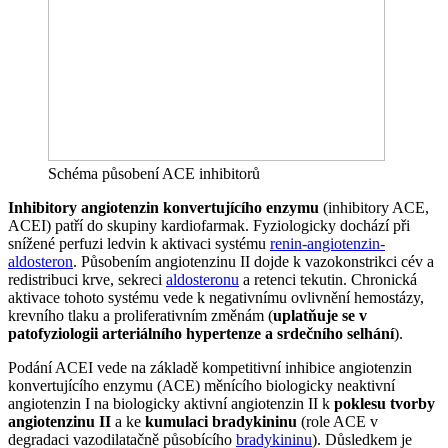
Schéma působení ACE inhibitorů
Inhibitory angiotenzin konvertujícího enzymu
(inhibitory ACE,
ACEI) patří do skupiny kardiofarmak. Fyziologicky dochází při
snížené perfuzi ledvin k aktivaci systému
renin-angiotenzin-
aldosteron
. Působením angiotenzinu II dojde k vazokonstrikci cév a
redistribuci krve, sekreci
aldosteronu
a retenci tekutin. Chronická
aktivace tohoto systému vede k negativnímu ovlivnění hemostázy,
krevního tlaku a proliferativním změnám (
uplatňuje se v
patofyziologii arteriálního hypertenze a srdečního selhání
).
Podání ACEI vede na základě kompetitivní inhibice angiotenzin
konvertujícího enzymu (ACE) měnícího biologicky neaktivní
angiotenzin I na biologicky aktivní angiotenzin II k
poklesu tvorby
angiotenzinu II
a ke
kumulaci bradykininu
(role ACE v
degradaci vazodilatačně působícího
bradykininu
). Důsledkem je