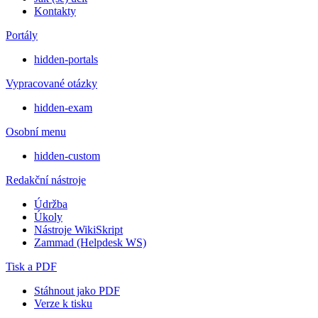
Kontakty
Portály
hidden-portals
Vypracované otázky
hidden-exam
Osobní menu
hidden-custom
Redakční nástroje
Údržba
Úkoly
Nástroje WikiSkript
Zammad (Helpdesk WS)
Tisk a PDF
Stáhnout jako PDF
Verze k tisku