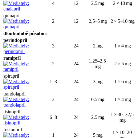
4
12
2,5 mg
2 × 10 mg
quinapril
2
12
2,5–5 mg
2 × 5–10 mg
dlouhodobě působící
perindopril
3
24
2 mg
1 × 4 mg
ramipril
1,25–2,5
2
24
2 × 5 mg
mg
spirapril
1–3
24
3 mg
1 × 6 mg
trandolapril
3
24
0,5 mg
1 × 4 mg
lisinopril
1 × 30–32,5
6–8
24
2,5 mg
mg
fosinopril
1 × 10–20
1
24
5 mg
mg