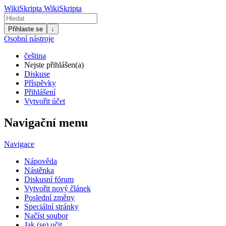
WikiSkripta
WikiSkripta
Přihlaste se
↓
Osobní nástroje
čeština
Nejste přihlášen(a)
Diskuse
Příspěvky
Přihlášení
Vytvořit účet
Navigační menu
Navigace
Nápověda
Nástěnka
Diskusní fórum
Vytvořit nový článek
Poslední změny
Speciální stránky
Načíst soubor
Jak (se) učit