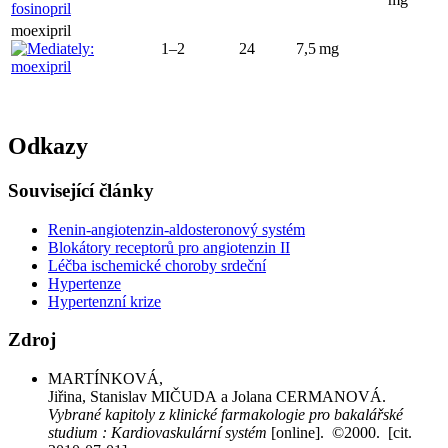
moexipril
1–2
24
7,5 mg
Odkazy
Související články
Renin-angiotenzin-aldosteronový systém
Blokátory receptorů pro angiotenzin II
Léčba ischemické choroby srdeční
Hypertenze
Hypertenzní krize
Zdroj
MARTÍNKOVÁ,
Jiřina, Stanislav MIČUDA a Jolana CERMANOVÁ.
Vybrané kapitoly z klinické farmakologie pro bakalářské
studium : Kardiovaskulární systém
[online]. ©2000. [cit.