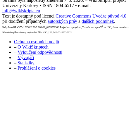
Stránka byla naposledy změněna 7. 5. 2026. – WikiSkripta, projekt
Univerzity Karlovy • ISSN 1804-6517 • e-mail:
info@wikiskripta.eu
.
Text je dostupný pod licencí
Creative Commons Uveďte původ 4.0
při dodržení případných
autorských práv
a
dalších podmínek
.
Podpořeno OP VVV č. CZ.02.2.69/0.0/0.0/16_015/0002362. Podpořeno z projektu „Transformace pro VŠ na UK“, financovaného z
Národního plánu obnovy, registrační číslo NPO_UK_MSMT-16602/2022.
Ochrana osobních údajů
–
O WikiSkriptech
–
Vyloučení odpovědnosti
–
Vývojáři
–
Statistiky
–
Prohlášení o cookies