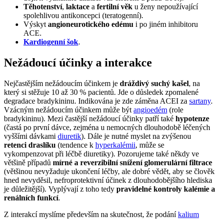
Těhotenství
,
laktace
a
fertilní věk
u ženy nepoužívající
spolehlivou antikoncepci (teratogenní).
Výskyt
angioneurotického edému
i po jiném inhibitoru
ACE.
Kardiogenní šok
.
Nežádoucí účinky a interakce
Nejčastějším nežádoucím účinkem je
dráždivý suchý kašel
, na
který si stěžuje 10 až 30 % pacientů. Jde o důsledek zpomalené
degradace bradykininu. Indikována je zde záměna ACEI za
sartany
.
Vzácným nežádoucím účinkem může být
angioedém
(role
bradykininu). Mezi častější nežádoucí účinky patří také
hypotenze
(častá po první dávce, zejména u nemocných dlouhodobě léčených
vyššími dávkami
diuretik
). Dále je nutné myslet na zvýšenou
retenci draslíku
(tendence k
hyperkalémii
, může se
vykompenzovat při léčbě diuretiky). Pozorujeme také někdy ve
většině případů
mírné a reverzibilní snížení glomerulární filtrace
(většinou nevyžaduje ukončení léčby, ale dobré vědět, aby se člověk
hned nevyděsil, nefroprotektivní účinek z dlouhodobějšího hlediska
je důležitější). Vyplývají z toho tedy
pravidelné kontroly kalémie a
renálních funkcí
.
Z interakcí myslíme především na skutečnost, že podání
kalium