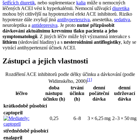
šetřících diuretik
, nebo suplementace
kalia
může u nemocných
léčených ACEI vést k hyperkalémii. Nemocní užívající
diuretika
mohou být citlivější na hypotenzivní efekt ACE inhibitorů. Riziko
hypotenze dále zvyšují jiná
antihypertenziva
, anestetika,
sedativa
,
neuroleptika a
antidepresiva
. Je proto
nutné přizpůsobit
dávkování aktuálnímu krevnímu tlaku pacienta a jeho
symptomatologii
. Z jiných léčiv může být významná interakce s
lithiem
(sledování hladiny) a s
nesteroidními antiflogistiky
, kdy se
vytrácí antihypertenzní účinek ACEI.
Zástupci a jejich vlastnosti
Rozdělení ACE inhibitorů podle délky účinku a dávkování (podle
[
1
]
Widimského, 2000)
doba
trvání
denní
denní
léčivo
nástupu
účinku
počáteční
udržovací
účinku (h)
(h)
dávka
dávka
krátkodobě působící
captopril
0,25
6–8
3 × 6,25 mg
2–3 × 50 mg
střednědobě působící
enalapril