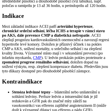
střednědobě působící a dlouhodobě působící (viz tabulka), např.
poločas u ramiprilu je 13 až 36 hodin, u perindoprilu až 120 hodin.
Indikace
Mezi základní indikace ACEI patří
arteriální hypertenze
,
chronické srdeční selhání
,
léčba ICHS a terapie v rámci stavu
po AKS, dále prevence CMP a diabetická nefropatie
. ACEI
zlepšují prognózu kardiovaskulárních onemocnění a navozují regresi
hypertrofie levé komory. Doložen je příznivý účinek i na pokles
CMP a AKS, snížení mortality, u srdečního selhání i na zlepšení
kvality života. Významné místo mají i v sekundární prevenci (po
infarktu myokardu,
CMP
). U ledvin prokázán pokles proteinurie a
zpomalení progrese renálního selhávání
, doložen dopad na
snížení výskytu, resp. zlepšení kompenzace diabetu. Především jsou
tyto důkazy dostupné pro dlouhodobě působící zástupce.
Kontraindikace
Stenóza ledvinné tepny
– bilaterální nebo unilaterální u
solitární ledviny. Perfuze ledvin a intrarenální tlak je již
redukován a GFR pak do značné míry záleží na
vasokonstrikci vas efferens zajištěné angiotenzinem II (může
dojít k významné dilataci vas efferens a pádu GFR).