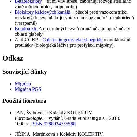
Betablokátory
– tlumí vliv stresu, zabraňují rozvoji sterilního
zánětu (metoprolol, propranolol)
Blokátory kalciových kanálů
– působí proti vazokonstrikci
mozkových cév, inhibují syntézu prostaglandinů a leukotrienů
(verapamil)
Botulotoxin
A do drobných svalů frontálně a temporálně a v
oblasti glabely
Anti-CGRP –
Calcitonin gene-related peptide
monoklonální
protilátky (biologická léčiva pro profylaxi migrény)
Odkaz
Související články
Migréna
Migréna PGS
Použitá literatura
JAN, Švihovec a Kolektiv KOLEKTIV.
Farmakologie.
- vydání. Grada Publishing a.s., 2018.
1008 s.
ISBN 9788024755588
.
JIŘINA, Martínková a Kolektiv KOLEKTIV.