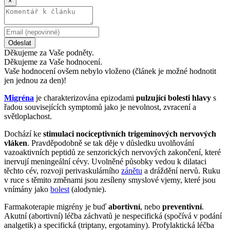
×
Odeslat
Děkujeme za Vaše podněty.
Děkujeme za Vaše hodnocení.
Vaše hodnocení ovšem nebylo vloženo (článek je možné hodnotit
jen jednou za den)!
Migréna
je charakterizována epizodami
pulzující bolesti hlavy
s
řadou souvisejících symptomů jako je nevolnost, zvracení a
světloplachost.
Dochází ke
stimulaci nociceptivních trigeminových nervových
vláken
. Pravděpodobně se tak děje v důsledku uvolňování
vazoaktivních peptidů ze senzorických nervových zakončení, které
inervují meningeální cévy. Uvolněné působky vedou k dilataci
těchto cév, rozvoji perivaskulárního
zánětu
a dráždění nervů. Ruku
v ruce s těmito změnami jsou zesíleny smyslové vjemy, které jsou
vnímány jako
bolest
(alodynie).
Farmakoterapie migrény je buď
abortivní
, nebo
preventivní
.
Akutní (abortivní) léčba záchvatů je nespecifická (spočívá v podání
analgetik) a specifická (triptany, ergotaminy). Profylaktická léčba