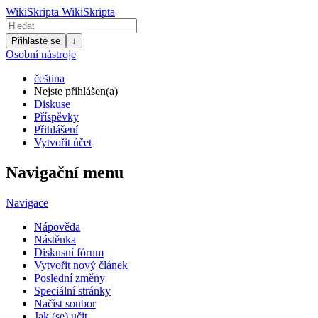
WikiSkripta
WikiSkripta
Přihlaste se
↓
Osobní nástroje
čeština
Nejste přihlášen(a)
Diskuse
Příspěvky
Přihlášení
Vytvořit účet
Navigační menu
Navigace
Nápověda
Nástěnka
Diskusní fórum
Vytvořit nový článek
Poslední změny
Speciální stránky
Načíst soubor
Jak (se) učit