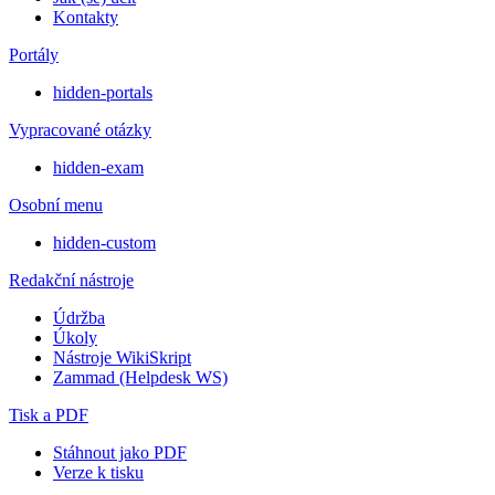
Kontakty
Portály
hidden-portals
Vypracované otázky
hidden-exam
Osobní menu
hidden-custom
Redakční nástroje
Údržba
Úkoly
Nástroje WikiSkript
Zammad (Helpdesk WS)
Tisk a PDF
Stáhnout jako PDF
Verze k tisku