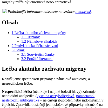
migrény může být chronická nebo epizodická.
Podrobnější informace naleznete na stránce
o migréně
.
Obsah
1
Léčba akutního záchvatu migrény
1.1
Triptany
1.2
Námelové alkaloidy
2
Profylaktická léčba záchvatů
3
Odkaz
3.1
Související články
3.2
Použitá literatura
Léčba akutního záchvatu migrény
Rozlišujeme specifickou (triptany a námelové alkaloidy) a
nespecifickou léčbu.
Nespecifická léčba
(účinkuje i na jiné bolesti hlavy) zahrnuje
neopioidní analgetika (
kyselina acetylsalicylová
,
paracetamol
,
nesteroidní antiflogistika
– nejčastěji ibuprofen nebo indometacin v
čípcích). Zpravidla dostačují jednosložkové přípravky, nicméně na