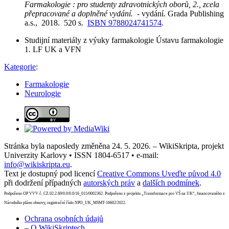
Farmakologie : pro studenty zdravotnických oborů, 2., zcela
přepracované a doplněné vydání.
- vydání. Grada Publishing
a.s., 2018. 520 s.
ISBN 9788024741574
.
Studijní materiály z výuky farmakologie Ústavu farmakologie
1. LF UK a VFN
Kategorie
:
Farmakologie
Neurologie
Stránka byla naposledy změněna 24. 5. 2026. – WikiSkripta, projekt
Univerzity Karlovy • ISSN 1804-6517 • e-mail:
info@wikiskripta.eu
.
Text je dostupný pod licencí
Creative Commons Uveďte původ 4.0
při dodržení případných
autorských práv
a
dalších podmínek
.
Podpořeno OP VVV č. CZ.02.2.69/0.0/0.0/16_015/0002362. Podpořeno z projektu „Transformace pro VŠ na UK“, financovaného z
Národního plánu obnovy, registrační číslo NPO_UK_MSMT-16602/2022.
Ochrana osobních údajů
–
O WikiSkriptech