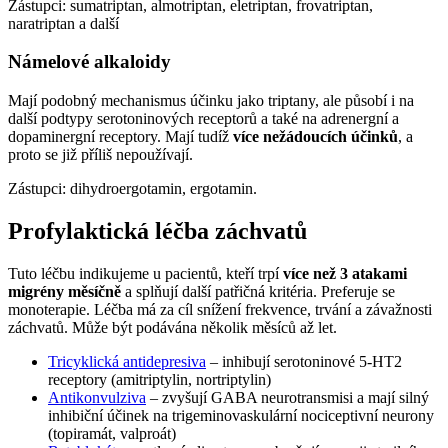
Zástupci: sumatriptan, almotriptan, eletriptan, frovatriptan,
naratriptan a další
Námelové alkaloidy
Mají podobný mechanismus účinku jako triptany, ale působí i na
další podtypy serotoninových receptorů a také na adrenergní a
dopaminergní receptory. Mají tudíž
více nežádoucích účinků
, a
proto se již příliš nepoužívají.
Zástupci: dihydroergotamin, ergotamin.
Profylaktická léčba záchvatů
Tuto léčbu indikujeme u pacientů, kteří trpí
více než 3 atakami
migrény měsíčně
a splňují další patřičná kritéria. Preferuje se
monoterapie. Léčba má za cíl snížení frekvence, trvání a závažnosti
záchvatů. Může být podávána několik měsíců až let.
Tricyklická antidepresiva
– inhibují serotoninové 5-HT2
receptory (amitriptylin, nortriptylin)
Antikonvulziva
– zvyšují GABA neurotransmisi a mají silný
inhibiční účinek na trigeminovaskulární nociceptivní neurony
(topiramát, valproát)