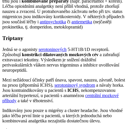
trhu jsou i
kombinované preparáty
(např. paracetamol + kofein).
Léčba opioidními analgetiky není příliš vhodná, protože zhoršují
nauzeu a zvracení. U protrahovaného záchvatu nebo při tzv. status
migrenicus jsou indikovány kortikosteroidy. V některých případech
jsou součástí léčby i
antipsychotika
či
antiemetika
(nejčastěji
prokinetika, tj. domperidon, metoklopramid)
Triptany
Jedná se o agonisty
serotoninových
5-HT1B/1D receptorů.
Způsobují
konstrikci dilatovaných mozkových cév
a zabraňují
extravazaci tekutiny. Výsledkem je snížení dráždění
perivaskulárních vláken nervus trigeminus a inhibice uvolňování
neuropeptidů.
Mezi nežádoucí účinky patří únava, spavost, nauzea, závratě, bolest
na prsou (připomíná ICHS),
serotoninový syndrom
a návaly horka.
Jsou kontraindikovány u pacientů s
ICHS
, nekompenzovanou
arteriální hypertenzí, u pacientů s anamnézou
centrální mozkové
příhody
a také v těhotenství.
Indikovány jsou pouze u migrény a cluster headache. Jsou vhodné
jako léčba první linie u pacientů, u kterých jednoduchá nebo
kombinovaná analgetika nezajistila dostatečnou úlevu.