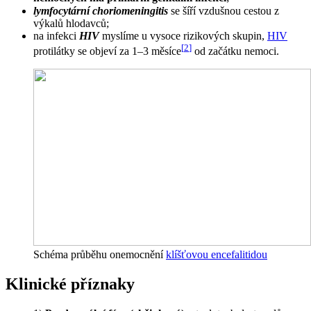
lymfocytární choriomeningitis
se šíří vzdušnou cestou z
výkalů hlodavců;
na infekci
HIV
myslíme u vysoce rizikových skupin,
HIV
[
2
]
protilátky se objeví za 1–3 měsíce
od začátku nemoci.
Schéma průběhu onemocnění
klíšťovou encefalitidou
Klinické příznaky