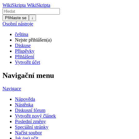
WikiSkripta
WikiSkripta
Přihlaste se
↓
Osobní nástroje
čeština
Nejste přihlášen(a)
Diskuse
Příspěvky
Přihlášení
Vytvořit účet
Navigační menu
Navigace
Nápověda
Nástěnka
Diskusní fórum
Vytvořit nový článek
Poslední změny
Speciální stránky
Načíst soubor
Jak (se) učit