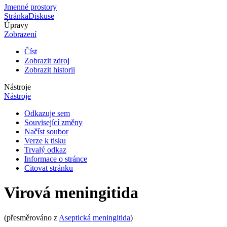
Jmenné prostory
Stránka
Diskuse
Úpravy
Zobrazení
Číst
Zobrazit zdroj
Zobrazit historii
Nástroje
Nástroje
Odkazuje sem
Související změny
Načíst soubor
Verze k tisku
Trvalý odkaz
Informace o stránce
Citovat stránku
Virová meningitida
(přesměrováno z
Aseptická meningitida
)