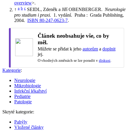
overview
>.
a
b
c
↑
SEIDL, Zdeněk a Jiří OBENBERGER.
Neurologie
pro studium i praxi.
1. vydání. Praha : Grada Publishing,
2004.
ISBN 80-247-0623-7
.
Článek neobsahuje vše, co by
měl.
Můžete se přidat k jeho
autorům
a
doplnit
jej.
O vhodných změnách se lze poradit v
diskusi
.
Kategorie
:
Neurologie
Mikrobiologie
Infekční lékařství
Pediatrie
Patologie
Skryté kategorie:
Pahýly
Vložené články