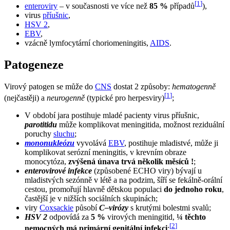
[
1
]
enteroviry
– v současnosti ve více než
85 %
případů
),
virus
příušnic
,
HSV 2
,
EBV
,
vzácně lymfocytární choriomeningitis,
AIDS
.
Patogeneze
Virový patogen se může do
CNS
dostat 2 způsoby:
hematogenně
[
1
]
(nejčastěji) a
neurogenně
(typické pro herpesviry)
;
V období jara postihuje mladé pacienty virus příušnic,
parotitidu
může komplikovat meningitida, možnost reziduální
poruchy
sluchu
;
mononukleózu
vyvolává
EBV
, postihuje mladistvé, může ji
komplikovat serózní meningitis, v krevním obraze
monocytóza,
zvýšená únava trvá několik měsíců !
;
enterovirové infekce
(způsobené ECHO viry) bývají u
mladistvých sezónně v létě a na podzim, šíří se fekálně-orální
cestou, promořují hlavně dětskou populaci
do jednoho roku
,
častější je v nižších sociálních skupinách;
viry
Coxsackie
působí
C–virózy
s krutými bolestmi svalů;
HSV 2
odpovídá za
5 %
virových meningitid,
¼ těchto
[
2
]
nemocných má primární genitální infekci
;