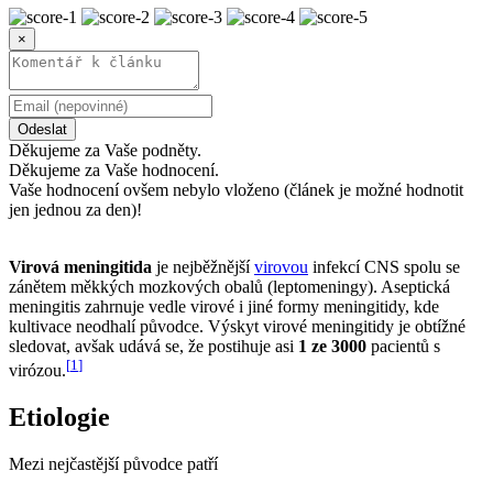
×
Odeslat
Děkujeme za Vaše podněty.
Děkujeme za Vaše hodnocení.
Vaše hodnocení ovšem nebylo vloženo (článek je možné hodnotit
jen jednou za den)!
Virová meningitida
je nejběžnější
virovou
infekcí CNS spolu se
zánětem měkkých mozkových obalů (leptomeningy). Aseptická
meningitis zahrnuje vedle virové i jiné formy meningitidy, kde
kultivace neodhalí původce. Výskyt virové meningitidy je obtížné
sledovat, avšak udává se, že postihuje asi
1 ze 3000
pacientů s
[
1
]
virózou.
Etiologie
Mezi nejčastější původce patří