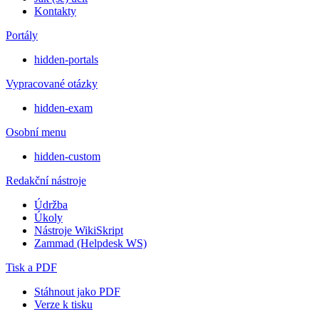
Kontakty
Portály
hidden-portals
Vypracované otázky
hidden-exam
Osobní menu
hidden-custom
Redakční nástroje
Údržba
Úkoly
Nástroje WikiSkript
Zammad (Helpdesk WS)
Tisk a PDF
Stáhnout jako PDF
Verze k tisku