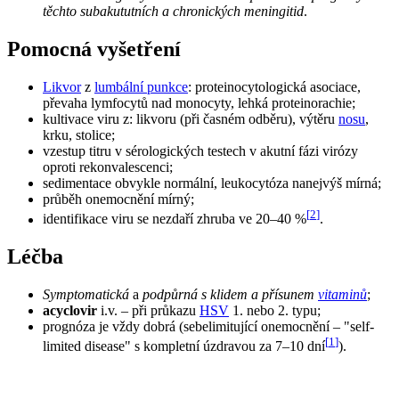
těchto subakututních a chronických meningitid
.
Pomocná vyšetření
Likvor
z
lumbální punkce
: proteinocytologická asociace,
převaha lymfocytů nad monocyty, lehká proteinorachie;
kultivace viru z: likvoru (při časném odběru), výtěru
nosu
,
krku, stolice;
vzestup titru v sérologických testech v akutní fázi virózy
oproti rekonvalescenci;
sedimentace obvykle normální, leukocytóza nanejvýš mírná;
průběh onemocnění mírný;
[
2
]
identifikace viru se nezdaří zhruba ve 20–40 %
.
Léčba
Symptomatická
a
podpůrná s klidem a přísunem
vitaminů
;
acyclovir
i.v. – při průkazu
HSV
1. nebo 2. typu;
prognóza je vždy dobrá (sebelimitující onemocnění – "self-
[
1
]
limited disease" s kompletní úzdravou za 7–10 dní
).