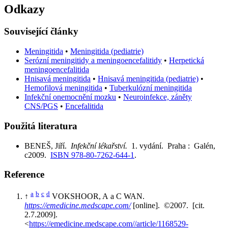
Odkazy
Související články
Meningitida
•
Meningitida (pediatrie)
Serózní meningitidy a meningoencefalitidy
•
Herpetická
meningoencefalitida
Hnisavá meningitida
•
Hnisavá meningitida (pediatrie)
•
Hemofilová meningitida
•
Tuberkulózní meningitida
Infekční onemocnění mozku
•
Neuroinfekce, záněty
CNS/PGS
•
Encefalitida
Použitá literatura
BENEŠ, Jiří.
Infekční lékařství.
1. vydání. Praha : Galén,
c2009.
ISBN 978-80-7262-644-1
.
Reference
a
b
c
d
↑
VOKSHOOR, A a C WAN.
https://emedicine.medscape.com/
[online]. ©2007. [cit.
2.7.2009].
<
https://emedicine.medscape.com//article/1168529-