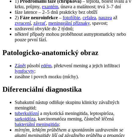
1)
Prodromální fáze (chřipková)
– teplota, bolest svalů a v
krku, průjmy,
exantém
, únava a malátnost; trvá 3–7 dní
fáze latence – 2–5 dnů prakticky bez obtíží
2)
Fáze neuroinfekce
–
fotofóbie
,
cefalea
,
nauzea
až
zvracení
,
závrať
,
meningeální příznaky
, spavost;
uzdravení obvykle do 2 týdnů;
některé případy mohou proběhnout asmyptomaticky nebo
pouze první fází.
Patologicko-anatomický obraz
Zánět
působí
edém
, překrvení mening a jejich infiltraci
lymfocyty
;
zasáhne i povrch mozku (míchy).
Diferenciální diagnostika
Subakutní nástup odlišuje skupinu klinicky závažných
meningitid;
tuberkulózní
a mykotická meningitida, leptospiróza,
sarkoidóza
, karcinomatóza mening, částečně léčená
bakteriální meningitida
;
mírným, lehkým průběhem a spontánním uzdravením se
akutní meningitidy liší od závažného průběhu a prognózy