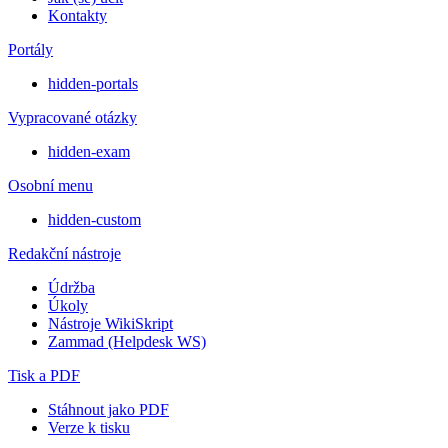
Kontakty
Portály
hidden-portals
Vypracované otázky
hidden-exam
Osobní menu
hidden-custom
Redakční nástroje
Údržba
Úkoly
Nástroje WikiSkript
Zammad (Helpdesk WS)
Tisk a PDF
Stáhnout jako PDF
Verze k tisku