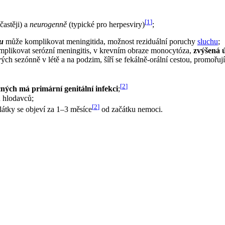
[
1
]
častěji) a
neurogenně
(typické pro herpesviry)
;
du
může komplikovat meningitida, možnost reziduální poruchy
sluchu
;
komplikovat serózní meningitis, v krevním obraze monocytóza,
zvýšená ú
h sezónně v létě a na podzim, šíří se fekálně-orální cestou, promořuj
[
2
]
ných má primární genitální infekci
;
ů hlodavců;
[
2
]
látky se objeví za 1–3 měsíce
od začátku nemoci.