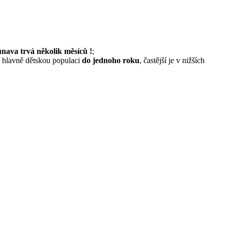
nava trvá několik měsíců !
;
í hlavně dětskou populaci
do jednoho roku
, častější je v nižších