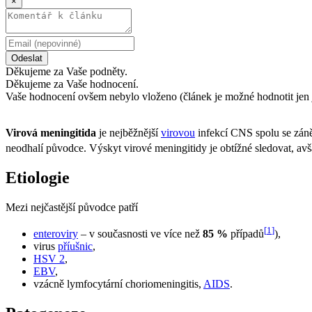
×
Odeslat
Děkujeme za Vaše podněty.
Děkujeme za Vaše hodnocení.
Vaše hodnocení ovšem nebylo vloženo (článek je možné hodnotit jen 
Virová meningitida
je nejběžnější
virovou
infekcí CNS spolu se záně
neodhalí původce. Výskyt virové meningitidy je obtížné sledovat, avš
Etiologie
Mezi nejčastější původce patří
[
1
]
enteroviry
– v současnosti ve více než
85 %
případů
),
virus
příušnic
,
HSV 2
,
EBV
,
vzácně lymfocytární choriomeningitis,
AIDS
.