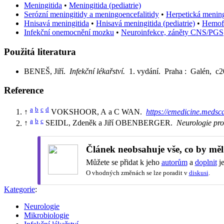
Meningitida
•
Meningitida (pediatrie)
Serózní meningitidy a meningoencefalitidy
•
Herpetická mening
Hnisavá meningitida
•
Hnisavá meningitida (pediatrie)
•
Hemofi
Infekční onemocnění mozku
•
Neuroinfekce, záněty CNS/PGS
Použitá literatura
BENEŠ, Jiří.
Infekční lékařství.
1. vydání. Praha : Galén, c
Reference
a
b
c
d
↑
VOKSHOOR, A a C WAN.
https://emedicine.medsc
a
b
c
↑
SEIDL, Zdeněk a Jiří OBENBERGER.
Neurologie pro
Článek neobsahuje vše, co by měl
Můžete se přidat k jeho
autorům
a
doplnit
je
O vhodných změnách se lze poradit v
diskusi
.
Kategorie
:
Neurologie
Mikrobiologie