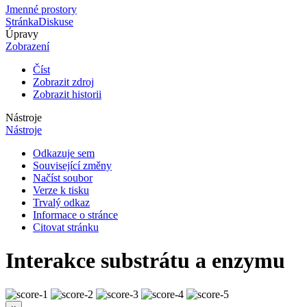
Jmenné prostory
Stránka
Diskuse
Úpravy
Zobrazení
Číst
Zobrazit zdroj
Zobrazit historii
Nástroje
Nástroje
Odkazuje sem
Související změny
Načíst soubor
Verze k tisku
Trvalý odkaz
Informace o stránce
Citovat stránku
Interakce substrátu a enzymu