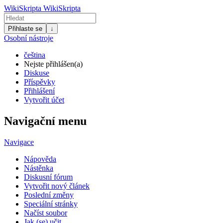
WikiSkripta
WikiSkripta
Přihlaste se
↓
Osobní nástroje
čeština
Nejste přihlášen(a)
Diskuse
Příspěvky
Přihlášení
Vytvořit účet
Navigační menu
Navigace
Nápověda
Nástěnka
Diskusní fórum
Vytvořit nový článek
Poslední změny
Speciální stránky
Načíst soubor
Jak (se) učit