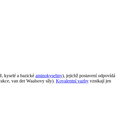
, kyselé a bazické
aminokyseliny
), jejichž postavení odpovídá
rakce, van der Waalsovy síly).
Kovalentní vazby
vznikají jen