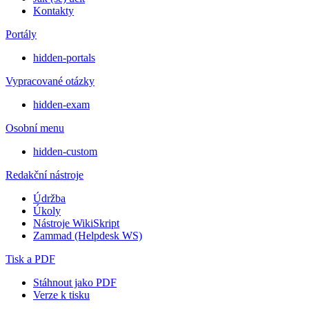
Kontakty
Portály
hidden-portals
Vypracované otázky
hidden-exam
Osobní menu
hidden-custom
Redakční nástroje
Údržba
Úkoly
Nástroje WikiSkript
Zammad (Helpdesk WS)
Tisk a PDF
Stáhnout jako PDF
Verze k tisku