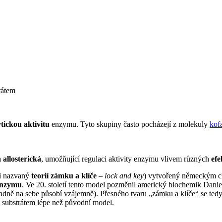
rátem
tickou aktivitu
enzymu. Tyto skupiny často pocházejí z molekuly
kof
a
allosterická
, umožňující regulaci aktivity enzymu vlivem různých
efe
ji nazvaný
teorií zámku a klíče
–
lock and key
) vytvořený německým c
enzymu
. Ve 20. století tento model pozměnil americký biochemik Daniel
ípadně na sebe působí vzájemně). Přesného tvaru „zámku a klíče“ se ted
 substrátem lépe než původní model.