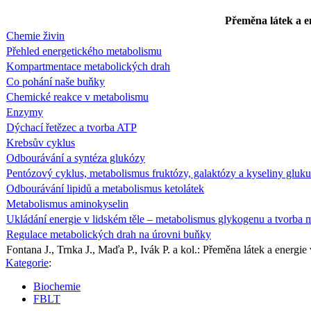
Přeměna látek a e
Chemie živin
Přehled energetického metabolismu
Kompartmentace metabolických drah
Co pohání naše buňky
Chemické reakce v metabolismu
Enzymy
Dýchací řetězec a tvorba ATP
Krebsův cyklus
Odbourávání a syntéza glukózy
Pentózový cyklus, metabolismus fruktózy, galaktózy a kyseliny gluk
Odbourávání lipidů a metabolismus ketolátek
Metabolismus aminokyselin
Ukládání energie v lidském těle – metabolismus glykogenu a tvorba m
Regulace metabolických drah na úrovni buňky
Fontana J., Trnka J., Maďa P., Ivák P. a kol.: Přeměna látek a energie
Kategorie
:
Biochemie
FBLT