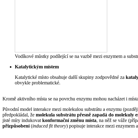
Vodíkové můstky podílející se na vazbě mezi enzymem a subst
Katalytickým místem
Katalytické místo obsahuje další skupiny zodpovědné za
kataly
obvykle problematické.
Kromě aktivního místa se na povrchu enzymu mohou nacházet i míst
Původní model interakce mezi molekulou substrátu a enzymu (pozdě
předpokládal, že
molekula substrátu přesně zapadá do molekuly 
jisté míry indukovat
konformační změnu místa
, na něž se váže (př
přizpůsobení
(
induced fit theory
) popisuje interakce mezi enzymem a