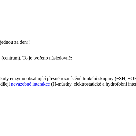
jednou za den)!
o
(centrum). To je tvořeno následovně:
kuly enzymu obsahující přesně rozmístěné funkční skupiny (−SH, −OH
dílejí
nevazebné interakce
(H-můstky, elektrostatické a hydrofobní inte