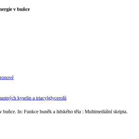
nergie v buňce
uronové
astných kyselin a triacylglycerolů
 v buňce. In: Funkce buněk a lidského těla : Multimediální skripta.