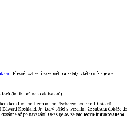
aktoru
. Přesné rozlišení vazebného a katalytického místa je ale
ktorů
(inhibitorů nebo aktivátorů).
hemikem Emilem Hermannem Fischerem koncem 19. století
 Edward Koshland, Jr., který přišel s tvrzením, že substrát dokáže do
y dosáhne až po navázání. Ukazuje se, že tato
teorie indukovaného