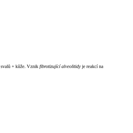
í svalů + kůže. Vznik
fibrotizující alveolitidy
je reakcí na