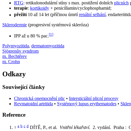
RTG
: retikulonodulární stíny s max. postižení dolních
plicních
p
terapie
:
kortikoidy
+ penicillamin/cyclophosphamid;
přežití
10 až 14 let (příčinou úmrtí
renální selhání
, endarteriit
Sklerodermie
(progresivní systémová skleróza)
[
1
]
IPP až u 80 % pac.
Polymyozitida
,
dermatomyozitida
Sjögrenův syndrom
m. Bechtěrev
m. Crohn
Odkazy
Související články
Chronická onemocnění plic
•
Intersticiální plicní procesy
Revmatoidní artritida
•
Systémový lupus erythematodes
•
Skler
Reference
a
b
c
d
↑
DÍTĚ, P., et al.
Vnitřní lékařství.
2. vydání. Praha :