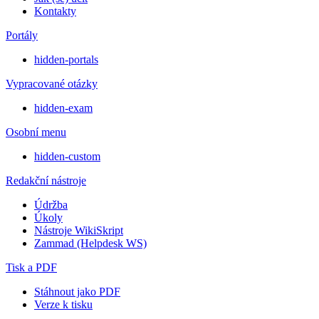
Kontakty
Portály
hidden-portals
Vypracované otázky
hidden-exam
Osobní menu
hidden-custom
Redakční nástroje
Údržba
Úkoly
Nástroje WikiSkript
Zammad (Helpdesk WS)
Tisk a PDF
Stáhnout jako PDF
Verze k tisku