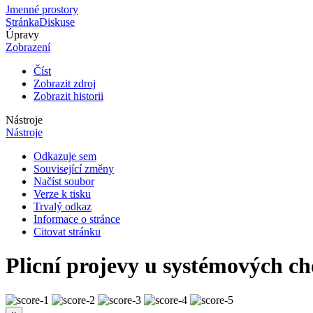
Jmenné prostory
Stránka
Diskuse
Úpravy
Zobrazení
Číst
Zobrazit zdroj
Zobrazit historii
Nástroje
Nástroje
Odkazuje sem
Související změny
Načíst soubor
Verze k tisku
Trvalý odkaz
Informace o stránce
Citovat stránku
Plicní projevy u systémových ch