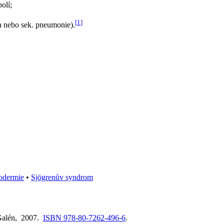
olí;
[
1
]
ida nebo sek. pneumonie).
odermie
•
Sjögrenův syndrom
 Galén, 2007.
ISBN 978-80-7262-496-6
.