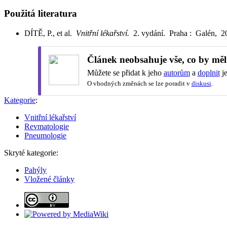
Použitá literatura
DÍTĚ, P., et al.
Vnitřní lékařství.
2. vydání. Praha : Galén, 
Článek neobsahuje vše, co by měl
Můžete se přidat k jeho
autorům
a
doplnit
je
O vhodných změnách se lze poradit v
diskusi
.
Kategorie
:
Vnitřní lékařství
Revmatologie
Pneumologie
Skryté kategorie:
Pahýly
Vložené články