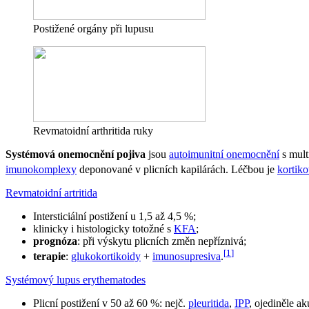
Postižené orgány při lupusu
Revmatoidní arthritida ruky
Systémová onemocnění pojiva
jsou
autoimunitní onemocnění
s mult
imunokomplexy
deponované v plicních kapilárách. Léčbou je
kortiko
Revmatoidní artritida
Intersticiální postižení u 1,5 až 4,5 %;
klinicky i histologicky totožné s
KFA
;
prognóza
: při výskytu plicních změn nepříznivá;
[
1
]
terapie
:
glukokortikoidy
+
imunosupresiva
.
Systémový lupus erythematodes
Plicní postižení v 50 až 60 %: nejč.
pleuritida
,
IPP
, ojediněle a