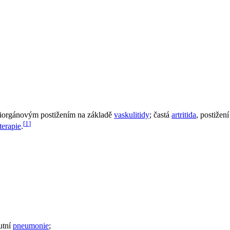
iorgánovým postižením na základě
vaskulitidy
; častá
artritida
, postižen
[
1
]
terapie
.
kutní
pneumonie
;