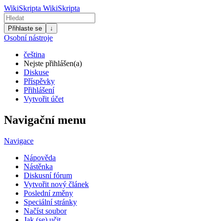
WikiSkripta
WikiSkripta
Přihlaste se
↓
Osobní nástroje
čeština
Nejste přihlášen(a)
Diskuse
Příspěvky
Přihlášení
Vytvořit účet
Navigační menu
Navigace
Nápověda
Nástěnka
Diskusní fórum
Vytvořit nový článek
Poslední změny
Speciální stránky
Načíst soubor
Jak (se) učit