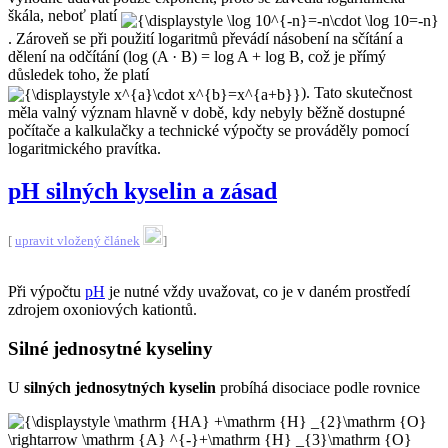
škála, neboť platí
. Zároveň se při použití logaritmů převádí násobení na sčítání a
dělení na odčítání (log (A · B) = log A + log B, což je přímý
důsledek toho, že platí
). Tato skutečnost
měla valný význam hlavně v době, kdy nebyly běžně dostupné
počítače a kalkulačky a technické výpočty se prováděly pomocí
logaritmického pravítka.
pH silných kyselin a zásad
[
upravit vložený článek
]
Při výpočtu
pH
je nutné vždy uvažovat, co je v daném prostředí
zdrojem oxoniových kationtů.
Silné jednosytné kyseliny
U
silných jednosytných kyselin
probíhá disociace podle rovnice