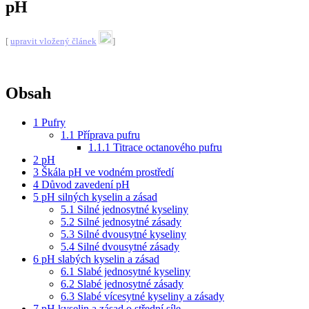
pH
[
upravit vložený článek
]
Obsah
1
Pufry
1.1
Příprava pufru
1.1.1
Titrace octanového pufru
2
pH
3
Škála pH ve vodném prostředí
4
Důvod zavedení pH
5
pH silných kyselin a zásad
5.1
Silné jednosytné kyseliny
5.2
Silné jednosytné zásady
5.3
Silné dvousytné kyseliny
5.4
Silné dvousytné zásady
6
pH slabých kyselin a zásad
6.1
Slabé jednosytné kyseliny
6.2
Slabé jednosytné zásady
6.3
Slabé vícesytné kyseliny a zásady
7
pH kyselin a zásad o střední síle