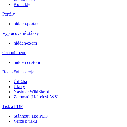
Kontakty
Portály
hidden-portals
Vypracované otázky
hidden-exam
Osobní menu
hidden-custom
Redakční nástroje
Údržba
Úkoly
Nástroje WikiSkript
Zammad (Helpdesk WS)
Tisk a PDF
Stáhnout jako PDF
Verze k tisku