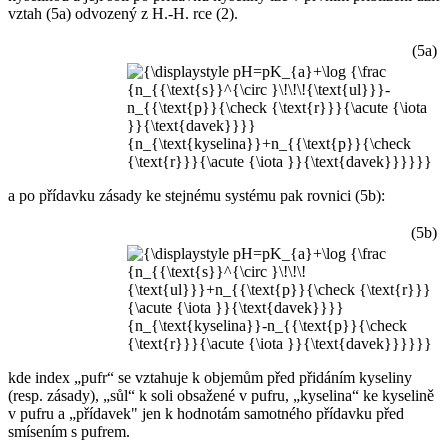
vztah (5a) odvozený z H.-H. rce (2).
(5a)
a po přídavku zásady ke stejnému systému pak rovnici (5b):
(5b)
kde index „pufr“ se vztahuje k objemům před přidáním kyseliny
(resp. zásady), „sůl“ k soli obsažené v pufru, „kyselina“ ke kyselině
v pufru a „přídavek" jen k hodnotám samotného přídavku před
smísením s pufrem.