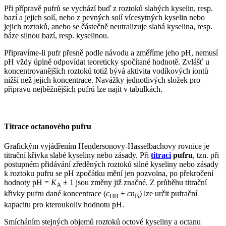
Při přípravě pufrů se vychází buď z roztoků slabých kyselin, resp.
bazí a jejich solí, nebo z pevných solí vícesytných kyselin nebo
jejich roztoků, anebo se částečně neutralizuje slabá kyselina, resp.
báze silnou bazí, resp. kyselinou.
Připravíme-li pufr přesně podle návodu a změříme jeho pH, nemusí
pH vždy úplně odpovídat teoreticky spočítané hodnotě. Zvlášť u
koncentrovanějších roztoků totiž bývá aktivita vodíkových iontů
nižší než jejich koncentrace. Navážky jednotlivých složek pro
přípravu nejběžnějších pufrů lze najít v tabulkách.
Titrace octanového pufru
Grafickým vyjádřením Hendersonovy-Hasselbachovy rovnice je
titrační křivka slabé kyseliny nebo zásady. Při
titraci
pufru
, tzn. při
postupném přidávání zředěných roztoků silné kyseliny nebo zásady
k roztoku pufru se pH zpočátku mění jen pozvolna, po překročení
hodnoty pH =
K
± 1 jsou změny již značné. Z průběhu titrační
A
křivky pufru dané koncentrace (
c
+
cn
) lze určit pufrační
HB
B
kapacitu pro kteroukoliv hodnotu pH.
Smícháním stejných objemů roztoků octové kyseliny a octanu