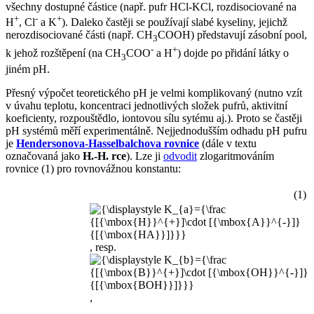
všechny dostupné částice (např. pufr HCl-KCl, rozdisociované na
+
-
+
H
, Cl
a K
). Daleko častěji se používají slabé kyseliny, jejichž
nerozdisociované části (např. CH
COOH) představují zásobní pool,
3
-
+
k jehož rozštěpení (na CH
COO
a H
) dojde po přidání látky o
3
jiném pH.
Přesný výpočet teoretického pH je velmi komplikovaný (nutno vzít
v úvahu teplotu, koncentraci jednotlivých složek pufrů, aktivitní
koeficienty, rozpouštědlo, iontovou sílu sytému aj.). Proto se častěji
pH systémů měří experimentálně. Nejjednodušším odhadu pH pufru
je
Hendersonova-Hasselbalchova rovnice
(dále v textu
označovaná jako
H.-H. rce
). Lze ji
odvodit
zlogaritmováním
rovnice (1) pro rovnovážnou konstantu:
(1)
, resp.
,