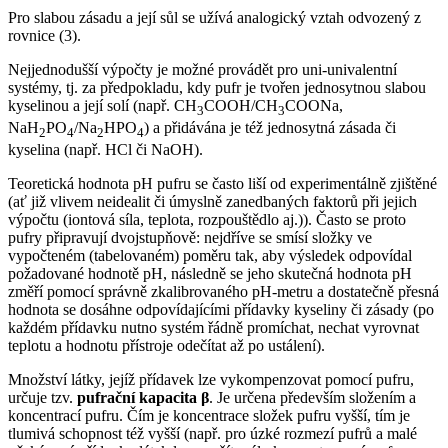
Pro slabou zásadu a její sůl se užívá analogický vztah odvozený z
rovnice (3).
Nejjednodušší výpočty je možné provádět pro uni-univalentní
systémy, tj. za předpokladu, kdy pufr je tvořen jednosytnou slabou
kyselinou a její solí (např. CH
COOH/CH
COONa,
3
3
NaH
PO
/Na
HPO
) a přidávána je též jednosytná zásada či
2
4
2
4
kyselina (např. HCl či NaOH).
Teoretická hodnota pH pufru se často liší od experimentálně zjištěné
(ať již vlivem neidealit či úmyslně zanedbaných faktorů při jejich
výpočtu (iontová síla, teplota, rozpouštědlo aj.)). Často se proto
pufry připravují dvojstupňově: nejdříve se smísí složky ve
vypočteném (tabelovaném) poměru tak, aby výsledek odpovídal
požadované hodnotě pH, následně se jeho skutečná hodnota pH
změří pomocí správně zkalibrovaného pH-metru a dostatečně přesná
hodnota se dosáhne odpovídajícími přídavky kyseliny či zásady (po
každém přídavku nutno systém řádně promíchat, nechat vyrovnat
teplotu a hodnotu přístroje odečítat až po ustálení).
Množství látky, jejíž přídavek lze vykompenzovat pomocí pufru,
určuje tzv.
pufrační kapacita β
. Je určena především složením a
koncentrací pufru. Čím je koncentrace složek pufru vyšší, tím je
tlumivá schopnost též vyšší (např. pro úzké rozmezí pufrů a malé