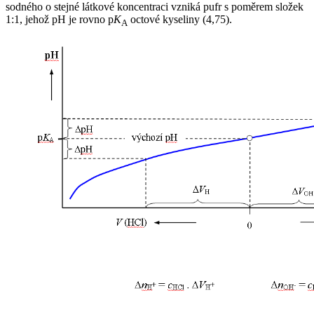
sodného o stejné látkové koncentraci vzniká pufr s poměrem složek
1:1, jehož pH je rovno p
K
octové kyseliny (4,75).
A