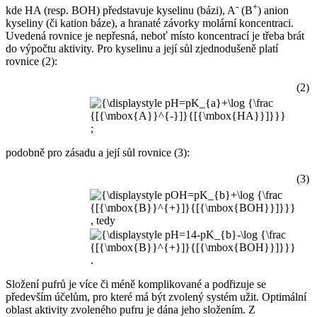
-
+
kde HA (resp. BOH) představuje kyselinu (bázi), A
(B
) anion
kyseliny (či kation báze), a hranaté závorky molární koncentraci.
Uvedená rovnice je nepřesná, neboť místo koncentrací je třeba brát
do výpočtu aktivity. Pro kyselinu a její sůl zjednodušeně platí
rovnice (2):
(2)
;
podobně pro zásadu a její sůl rovnice (3):
(3)
, tedy
.
Složení pufrů je více či méně komplikované a podřizuje se
především účelům, pro které má být zvolený systém užit. Optimální
oblast aktivity zvoleného pufru je dána jeho složením. Z