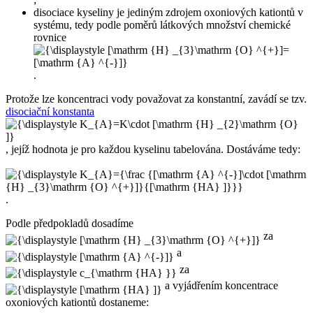
disociace kyseliny je jediným zdrojem oxoniových kationtů v
systému, tedy podle poměrů látkových množství chemické
rovnice
.
Protože lze koncentraci vody považovat za konstantní, zavádí se tzv.
disociační konstanta
, jejíž hodnota je pro každou kyselinu tabelována. Dostáváme tedy:
.
Podle předpokladů dosadíme
za
a
za
a vyjádřením koncentrace
oxoniových kationtů dostaneme: