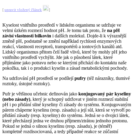
[
upravit vložený článek
]
Kyselost vnitřního prostředí v lidském organismu se udržuje ve
velmi úzkém rozmezí hodnot pH. Je tomu tak proto, že
na pH
závisí vlastnosti bílkovin
i dalších molekul. Dojde-li k výraznější
změně pH, podstatně se změní například rychlosti enzymových
reakcí, vlastnosti receptorů, transportérů a iontových kanálů atd.
Lidský organismus přitom čelí řadě vlivů, které by mohly pH jeho
vnitřního prostředí vychýlit. Jde jak o působení látek, které
přijímáme jako potravu nebo se kterými přichází do kontaktu naše
pokožka, tak i o produkci kyselin a zásad metabolickými pochody.
Na udržování pH prostředí se podílejí
pufry
(též nárazníky, tlumivé
roztoky, ústojné roztoky).
Pufr je většinou učebnic definován jako
konjugovaný pár kyseliny
(nebo zásady)
, který je schopný udržovat v jistém rozmezí stabilní
pH i po přidání silné kyseliny či zásady do systému. Konjugovaným
párem chápeme kyselinu (resp. zásadu) a její sůl, která se vytvoří po
přidání zásady (resp. kyseliny) do systému. Jedná se o dvojici látek,
které přecházejí jedna ve druhou příjmem/ztrátou jednoho protonu.
Pokud se jedná o silnou kyselinu (resp. zásadu), je (téměř)
kompletně rozdisociovaná, a tedy případné reakce se zúčastní