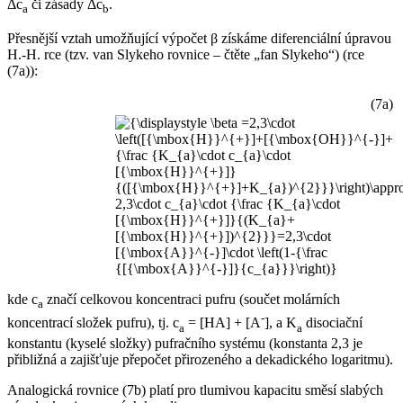
Δc
či zásady Δc
.
a
b
Přesnější vztah umožňující výpočet β získáme diferenciální úpravou
H.-H. rce (tzv. van Slykeho rovnice – čtěte „fan Slykeho“) (rce
(7a)):
(7a)
kde c
značí celkovou koncentraci pufru (součet molárních
a
-
koncentrací složek pufru), tj. c
= [HA] + [A
], a K
disociační
a
a
konstantu (kyselé složky) pufračního systému (konstanta 2,3 je
přibližná a zajišťuje přepočet přirozeného a dekadického logaritmu).
Analogická rovnice (7b) platí pro tlumivou kapacitu směsí slabých