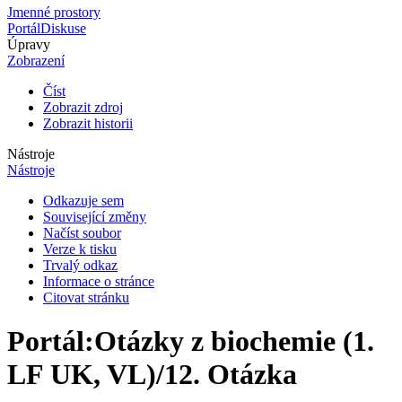
Jmenné prostory
Portál
Diskuse
Úpravy
Zobrazení
Číst
Zobrazit zdroj
Zobrazit historii
Nástroje
Nástroje
Odkazuje sem
Související změny
Načíst soubor
Verze k tisku
Trvalý odkaz
Informace o stránce
Citovat stránku
Portál
:
Otázky z biochemie (1.
LF UK, VL)/12. Otázka