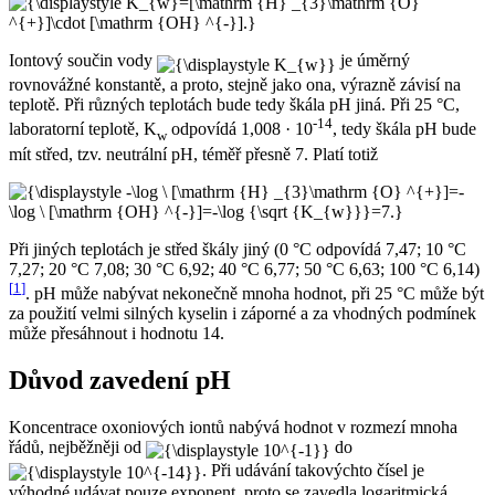
Iontový součin vody
je úměrný
rovnovážné konstantě, a proto, stejně jako ona, výrazně závisí na
teplotě. Při různých teplotách bude tedy škála pH jiná. Při 25 °C,
-14
laboratorní teplotě, K
odpovídá 1,008 · 10
, tedy škála pH bude
w
mít střed, tzv. neutrální pH, téměř přesně 7. Platí totiž
Při jiných teplotách je střed škály jiný (0 °C odpovídá 7,47; 10 °C
7,27; 20 °C 7,08; 30 °C 6,92; 40 °C 6,77; 50 °C 6,63; 100 °C 6,14)
[
1
]
. pH může nabývat nekonečně mnoha hodnot, při 25 °C může být
za použití velmi silných kyselin i záporné a za vhodných podmínek
může přesáhnout i hodnotu 14.
Důvod zavedení pH
Koncentrace oxoniových iontů nabývá hodnot v rozmezí mnoha
řádů, nejběžněji od
do
. Při udávání takovýchto čísel je
výhodné udávat pouze exponent, proto se zavedla logaritmická