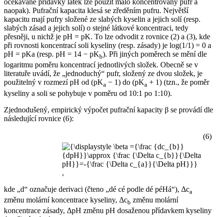
očekávané přídavky látek lze použít málo koncentrovaný pufr a
naopak). Pufrační kapacita klesá se zředěním pufru. Největší
kapacitu mají pufry složené ze slabých kyselin a jejich solí (resp.
slabých zásad a jejich solí) o stejné látkové koncentraci, tedy
přesněji, u nichž je pH = pK. To lze odvodit z rovnice (2) a (3), kde
při rovnosti koncentrací soli kyseliny (resp. zásady) je log(1/1) = 0 a
pH = pKa (resp. pH = 14 − pK
). Při jiných poměrech se mění dle
b
logaritmu poměru koncentrací jednotlivých složek. Obecně se v
literatuře uvádí, že „jednoduchý“ pufr, složený ze dvou složek, je
použitelný v rozmezí pH od (pK
− 1) do (pK
+ 1) (tzn., že poměr
a
a
kyseliny a soli se pohybuje v poměru od 10:1 po 1:10).
Zjednodušený, empirický výpočet pufrační kapacity β se provádí dle
následující rovnice (6):
(6)
,
kde „d“ označuje derivaci (čteno „dé cé podle dé péHá“), Δc
a
změnu molární koncentrace kyseliny, Δc
změnu molární
b
koncentrace zásady, ΔpH změnu pH dosaženou přídavkem kyseliny