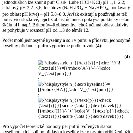
jednodušších lze zmínit pufr Clark–Lube (HCl+KCl) pH 1,1–2,2;
citrátový pH 2,2–3,6; fosfátový (NaH
PO
+ Na
HPO
, používaný
2
4
2
4
pro oblast pH krve) – pH 5,8–8,0. Avšak existují a používají se též
pufry vícesložkové, jejichž oblast účinnosti pokrývá prakticky celou
škálu pH, např. Brittonův–Robinsonův, jehož účinná oblast aktivity
se pohybuje v rozmezí pH od 1,8 do téměř 12.
Počet molů jednosytné kyseliny a soli v pufru a přídavku jednosytné
kyseliny přidané k pufru vypočteme podle rovnic (4):
(4)
;
;
Pro výpočet teoretické hodnoty pH pufrů tvořených slabou
kyselinou a její solí po přídavku kyseliny lze v prvním přiblížení užít