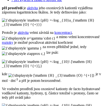
pH prostředí
je
aktivita
jeho oxoniových kationtů vyjádřena
zápornou logaritmickou škálou. Je tedy definováno jako:
Protože je
aktivita
velmi závislá na
koncentraci
,
a mimo velmi koncentrované
roztoky
je možné považovat aktivitní koeficient
za roven přibližně jedné, tedy
lze psát:
kde
je v
-3
mol · dm
a pH je potom bezrozměrné.
Ve vodném prostředí jsou oxoniové kationty de facto hydratované
vodíkové kationty, hydrony, tj. částice totožné s protony, často se
tedy pH uvádí jako