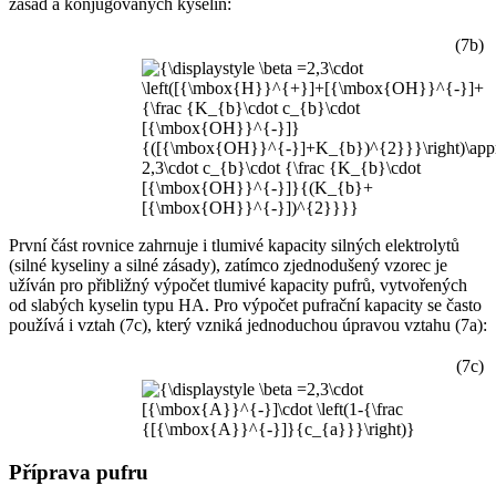
zásad a konjugovaných kyselin:
(7b)
První část rovnice zahrnuje i tlumivé kapacity silných elektrolytů
(silné kyseliny a silné zásady), zatímco zjednodušený vzorec je
užíván pro přibližný výpočet tlumivé kapacity pufrů, vytvořených
od slabých kyselin typu HA. Pro výpočet pufrační kapacity se často
používá i vztah (7c), který vzniká jednoduchou úpravou vztahu (7a):
(7c)
Příprava pufru