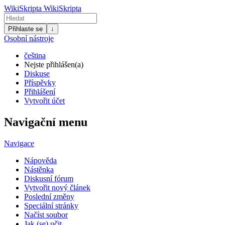
WikiSkripta
WikiSkripta
Přihlaste se
↓
Osobní nástroje
čeština
Nejste přihlášen(a)
Diskuse
Příspěvky
Přihlášení
Vytvořit účet
Navigační menu
Navigace
Nápověda
Nástěnka
Diskusní fórum
Vytvořit nový článek
Poslední změny
Speciální stránky
Načíst soubor
Jak (se) učit