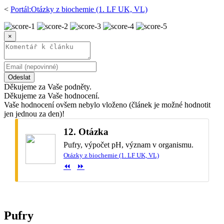
<
Portál:Otázky z biochemie (1. LF UK, VL)
×
Odeslat
Děkujeme za Vaše podněty.
Děkujeme za Vaše hodnocení.
Vaše hodnocení ovšem nebylo vloženo (článek je možné hodnotit
jen jednou za den)!
12. Otázka
Pufry, výpočet pH, význam v organismu.
Otázky z biochemie (1. LF UK, VL)
⏪️
⏩️
Pufry