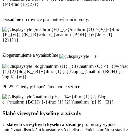
.
Dosadíme do rovnice pro iontový součin vody:
.
Zlogaritmujeme a vynásobíme
:
Při 25 °C tedy pH spočítáme podle vzorce
Slabé vícesytné kyseliny a zásady
U
slabých vícesytných kyselin a zásad
je pro přesný výpočet
nutné znát disociační konstanty všech disociačních stupňů, sestavit z