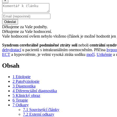
×
Odeslat
Děkujeme za Vaše podněty.
Děkujeme za Vaše hodnocení.
Vaše hodnocení ovšem nebylo vloženo (článek je možné hodnotit jen 
Syndrom cerebrálně podmíněné ztráty soli
neboli
centrální syndr
dehydratací
u pacientů s intrakraniálním onemocněním. Příčina
hypoo
ECT
a hypovolémie, je velmi vysoká ztráta sodíku
močí
.
Urikémie
a 
Obsah
1
Etiologie
2
Patofyziologie
3
Diagnostika
4
Diferenciální diagnostika
5
Klinický obraz
6
Terapie
7
Odkazy
7.1
Související články
7.2
Externí odkazy