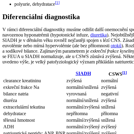
[
1
]
polyurie, dehydratace
Diferenciální diagnostika
V rámci diferenciální diagnostiky musíme odlišit další onemocnění sp
navozenou hyponatrémii (hypotonické infuze,
diuretika
). Nejobtížně
SIADH je v dětském věku rovněž nejčastěji spojen s lézí CNS. Zása
euvolémie nebo mírná hypervolémie (ale bez přítomnosti
otoků
). Roz
a sodíkové bilance. Zajímavým parametrem je
exkreční frakce kyseli
se FEUA u SIADH normalizuje, ale u CSWS zůstává zvýšená. Někteří a
uvedeno výše, je velký patofyziologický význam přikládán natriureti
[
1
]
SIADH
CSWS
clearance kreatininu
zvýšená
normální
exkreční frakce Na
normální/snížená
zvýšená
bilance natria
vyrovnaná
negativní
diuréza
normální/snížená
zvýšená
extracelulární tekutina
normální/zvýšená
snížená
dehydratace
nepřítomna
přítomna
tělesná hmotnost
normální/zvýšená
snížená
ADH
normální/zvýšený
zvýšený
natriuretické peptidy: ANP, BNP
normální/zvýšený
zvýšený