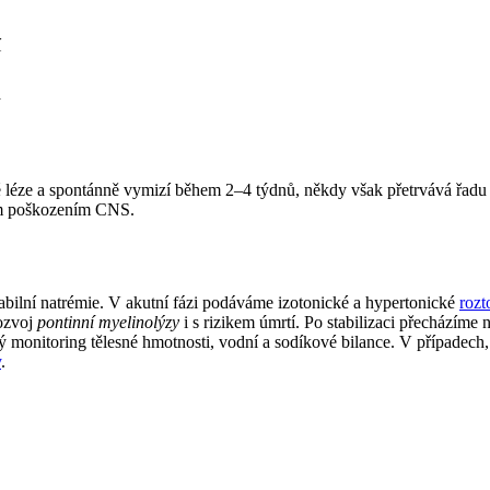
í
á
ze a spontánně vymizí během 2–4 týdnů, někdy však přetrvává řadu m
ím poškozením CNS.
bilní natrémie. V akutní fázi podáváme izotonické a hypertonické
roz
rozvoj
pontinní myelinolýzy
i s rizikem úmrtí. Po stabilizaci přecházíme 
vý monitoring tělesné hmotnosti, vodní a sodíkové bilance. V případe
y
.