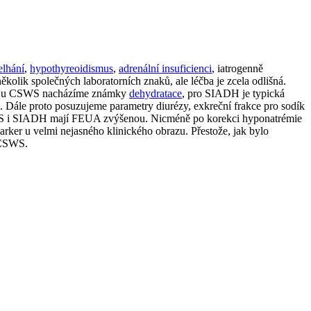
selhání
,
hypothyreoidismus
,
adrenální insuficienci
, iatrogenně
lik společných laboratorních znaků, ale léčba je zcela odlišná.
ímco u CSWS nacházíme známky
dehydratace
, pro SIADH je typická
e. Dále proto posuzujeme parametry diurézy, exkreční frakce pro sodík
SWS i SIADH mají FEUA zvýšenou. Nicméně po korekci hyponatrémie
ker u velmi nejasného klinického obrazu. Přestože, jak bylo
y CSWS.