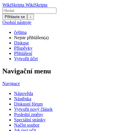
WikiSkripta
WikiSkripta
Přihlaste se
↓
Osobní nástroje
čeština
Nejste přihlášen(a)
Diskuse
Příspěvky
Přihlášení
Vytvořit účet
Navigační menu
Navigace
Nápověda
Nástěnka
Diskusní fórum
Vytvořit nový článek
Poslední změny
Speciální stránky
Načíst soubor
Jak (se) učit