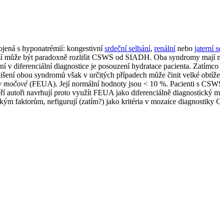
ojená s hyponatrémií: kongestivní
srdeční selhání
,
renální
nebo
jaterní 
jší může být paradoxně rozlišit CSWS od SIADH. Oba syndromy mají něko
dní v diferenciální diagnostice je posouzení hydratace pacienta. Zat
lišení obou syndromů však v určitých případech může činit velké obtíž
ny močové
(FEUA). Její normální hodnoty jsou < 10 %. Pacienti s C
utoři navrhují proto využít FEUA jako diferenciálně diagnostický mar
ckým faktorům, nefigurují (zatím?) jako kritéria v mozaice diagnostik