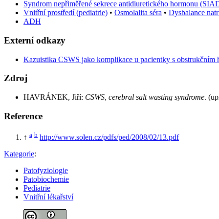
Syndrom nepřiměřené sekrece antidiuretického hormonu (SIA
Vnitřní prostředí (pediatrie)
•
Osmolalita séra
•
Dysbalance natri
ADH
Externí odkazy
Kazuistika CSWS jako komplikace u pacientky s obstrukčním 
Zdroj
HAVRÁNEK, Jiří:
CSWS, cerebral salt wasting syndrome
. (u
Reference
a
b
↑
http://www.solen.cz/pdfs/ped/2008/02/13.pdf
Kategorie
:
Patofyziologie
Patobiochemie
Pediatrie
Vnitřní lékařství