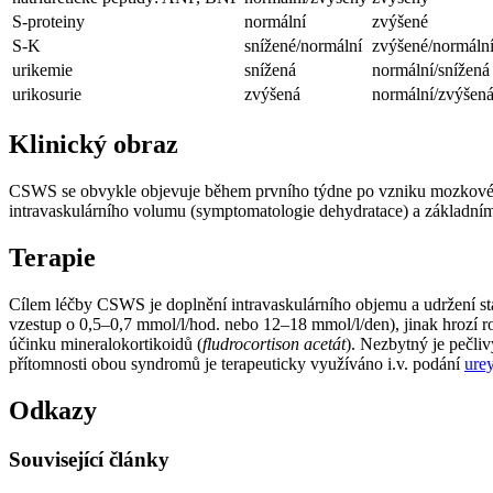
S-proteiny
normální
zvýšené
S-K
snížené/normální
zvýšené/normáln
urikemie
snížená
normální/snížená
urikosurie
zvýšená
normální/zvýšen
Klinický obraz
CSWS se obvykle objevuje během prvního týdne po vzniku mozkové lé
intravaskulárního volumu (symptomatologie dehydratace) a základn
Terapie
Cílem léčby CSWS je doplnění intravaskulárního objemu a udržení sta
vzestup o 0,5–0,7 mmol/l/hod. nebo 12–18 mmol/l/den), jinak hrozí 
účinku mineralokortikoidů (
fludrocortison acetát
). Nezbytný je pečli
přítomnosti obou syndromů je terapeuticky využíváno i.v. podání
ure
Odkazy
Související články