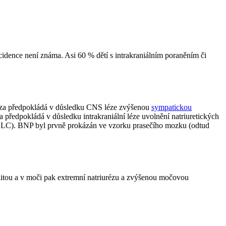
cidence není známa. Asi 60 % dětí s intrakraniálním poraněním či
téza předpokládá v důsledku CNS léze zvýšenou
sympatickou
a předpokládá v důsledku intrakraniální léze uvolnění natriuretických
OLC). BNP byl prvně prokázán ve vzorku prasečího mozku (odtud
tou a v moči pak extremní natriurézu a zvýšenou močovou