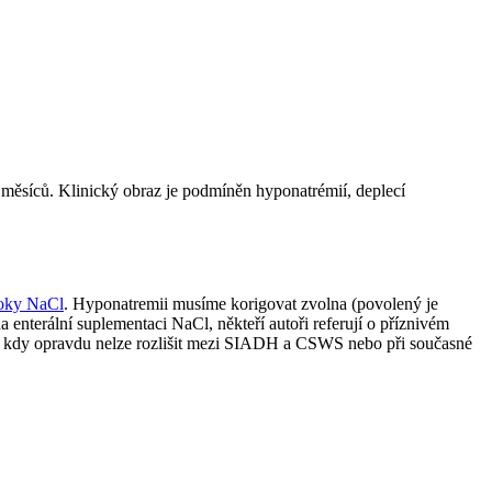
ěsíců. Klinický obraz je podmíněn hyponatrémií, deplecí
toky NaCl
. Hyponatremii musíme korigovat zvolna (povolený je
na enterální suplementaci NaCl, někteří autoři referují o příznivém
ch, kdy opravdu nelze rozlišit mezi SIADH a CSWS nebo při současné