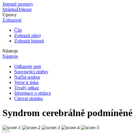
Jmenné prostory
Stránka
Diskuse
Úpravy
Zobrazení
Číst
Zobrazit zdroj
Zobrazit historii
Nástroje
Nástroje
Odkazuje sem
Související změny
Načíst soubor
Verze k tisku
Trvalý odkaz
Informace o stránce
Citovat stránku
Syndrom cerebrálně podmíněné z