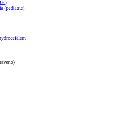
DH)
a (pediatrie)
hydrocefalem
praveno)