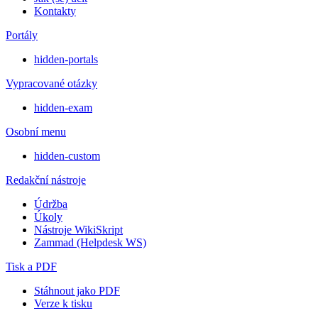
Kontakty
Portály
hidden-portals
Vypracované otázky
hidden-exam
Osobní menu
hidden-custom
Redakční nástroje
Údržba
Úkoly
Nástroje WikiSkript
Zammad (Helpdesk WS)
Tisk a PDF
Stáhnout jako PDF
Verze k tisku