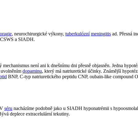
oragie
, neurochirurgické výkony,
tuberkulózní
meningitis
ad. Přesná in
em CSWS a SIADH.
ký mechanismus není ani k dnešnímu dni přesně objasněn. Jedna hypo
a uvolněním
dopaminu
, který má natriuretické účinky. Známější hypotéz
ptid
BNP, C-typ natriuretického peptidu CNP, oubain-like compound 
. V
séru
nacházíme podobně jako u SIADH hyponatrémii s hypoosmolali
Bývá deplece extracelulární tekutiny.