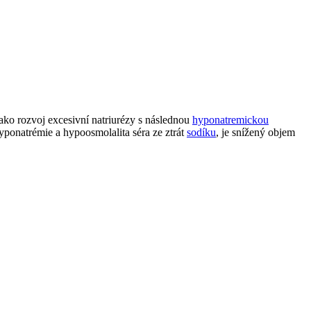
ako rozvoj excesivní natriurézy s následnou
hyponatremickou
hyponatrémie a hypoosmolalita séra ze ztrát
sodíku
, je snížený objem