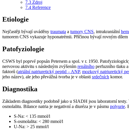
7.3
Zdroj
7.4
Reference
Etiologie
Nejčastěji bývají uváděny
traumata
a
tumory CNS
, intrakraniální
hem
tumorem CNS vykazuje hyponatrémii. Příčinou bývají rovným díl
Patofyziologie
CSWS byl poprvé popsán Petersem a spol. v r. 1950. Patofyziologic
nervovou aktivitu s následným zvýšením
renálního
perfuzního tlaku 
faktorů (
atriální natriuretický peptid – ANP
,
mozkový natriuretický pe
jeho název), ale jeho převážná tvorba je v oblasti
srdečních
komor.
Diagnostika
Základem diagnostiky podobně jako u SIADH jsou laboratorní testy
osmolalitu. Bilance natria je negativní a diuréza je v pásmu
polyurie
. 
S-Na: < 135 mmol/l
S-osmolalita: < 280 mmol/l
U-Na: > 25 mmol/l