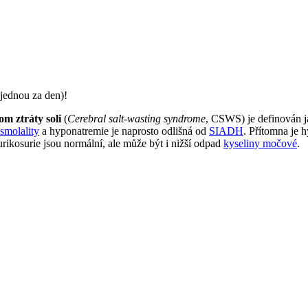
jednou za den)!
om ztráty soli
(
Cerebral salt-wasting syndrome
, CSWS) je definován j
smolality
a hyponatremie je naprosto odlišná od
SIADH
. Přítomna je 
urikosurie jsou normální, ale může být i nižší odpad
kyseliny močové
.