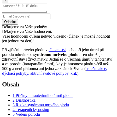
×
Odeslat
Děkujeme za Vaše podněty.
Děkujeme za Vaše hodnocení.
Vaše hodnocení ovšem nebylo vloženo (článek je možné hodnotit
jen jednou za den)!
Při zjištění mrtvého plodu v
těhotenství
nebo při jeho úmrtí při
porodu mluvíme o
syndromu mrtvého plodu
. Ten ohrožuje
zdravotní stav i život matky. Jedná se o všechna úmrtí v těhotenství
a za porodu (intrapartální úmrtí), kdy je hmotnost plodu větší než
500 g a není přítomna ani jedna ze známek života (
srdeční akce,
dýchací pohyby, aktivní svalové pohyby, křik
).
Obsah
1
Příčiny intrauterinního úmrtí plodu
2
Diagnostika
3
Rizika syndromu mrtvého plodu
4
Terapeutický postup
5
Vedení porodu