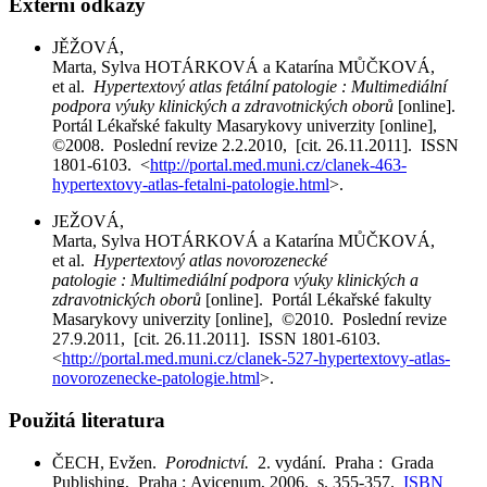
Externí odkazy
JĚŽOVÁ,
Marta, Sylva HOTÁRKOVÁ a Katarína MŮČKOVÁ,
et al.
Hypertextový atlas fetální patologie : Multimediální
podpora výuky klinických a zdravotnických oborů
[online].
Portál Lékařské fakulty Masarykovy univerzity [online],
©2008. Poslední revize 2.2.2010, [cit. 26.11.2011]. ISSN
1801-6103. <
http://portal.med.muni.cz/clanek-463-
hypertextovy-atlas-fetalni-patologie.html
>.
JEŽOVÁ,
Marta, Sylva HOTÁRKOVÁ a Katarína MŮČKOVÁ,
et al.
Hypertextový atlas novorozenecké
patologie : Multimediální podpora výuky klinických a
zdravotnických oborů
[online]. Portál Lékařské fakulty
Masarykovy univerzity [online], ©2010. Poslední revize
27.9.2011, [cit. 26.11.2011]. ISSN 1801-6103.
<
http://portal.med.muni.cz/clanek-527-hypertextovy-atlas-
novorozenecke-patologie.html
>.
Použitá literatura
ČECH, Evžen.
Porodnictví.
2. vydání. Praha : Grada
Publishing, Praha : Avicenum, 2006. s. 355-357.
ISBN