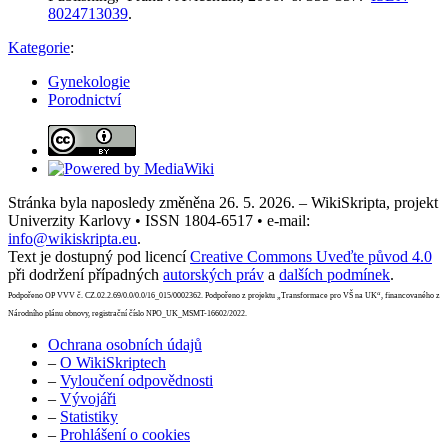
8024713039
.
Kategorie
:
Gynekologie
Porodnictví
Stránka byla naposledy změněna 26. 5. 2026. – WikiSkripta, projekt
Univerzity Karlovy • ISSN 1804-6517 • e-mail:
info@wikiskripta.eu
.
Text je dostupný pod licencí
Creative Commons Uveďte původ 4.0
při dodržení případných
autorských práv
a
dalších podmínek
.
Podpořeno OP VVV č. CZ.02.2.69/0.0/0.0/16_015/0002362. Podpořeno z projektu „Transformace pro VŠ na UK“, financovaného z
Národního plánu obnovy, registrační číslo NPO_UK_MSMT-16602/2022.
Ochrana osobních údajů
–
O WikiSkriptech
–
Vyloučení odpovědnosti
–
Vývojáři
–
Statistiky
–
Prohlášení o cookies