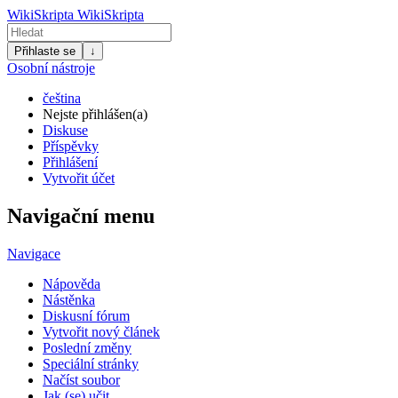
WikiSkripta
WikiSkripta
Přihlaste se
↓
Osobní nástroje
čeština
Nejste přihlášen(a)
Diskuse
Příspěvky
Přihlášení
Vytvořit účet
Navigační menu
Navigace
Nápověda
Nástěnka
Diskusní fórum
Vytvořit nový článek
Poslední změny
Speciální stránky
Načíst soubor
Jak (se) učit