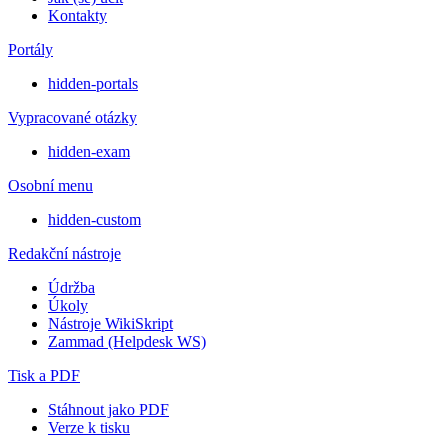
Kontakty
Portály
hidden-portals
Vypracované otázky
hidden-exam
Osobní menu
hidden-custom
Redakční nástroje
Údržba
Úkoly
Nástroje WikiSkript
Zammad (Helpdesk WS)
Tisk a PDF
Stáhnout jako PDF
Verze k tisku