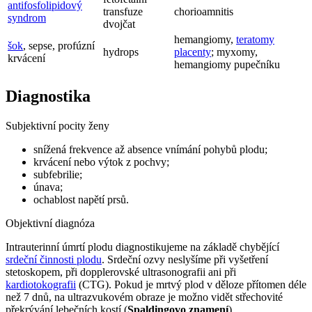
antifosfolipidový
transfuze
chorioamnitis
syndrom
dvojčat
hemangiomy,
teratomy
šok
, sepse, profúzní
hydrops
placenty
; myxomy,
krvácení
hemangiomy pupečníku
Diagnostika
Subjektivní pocity ženy
snížená frekvence až absence vnímání pohybů plodu;
krvácení nebo výtok z pochvy;
subfebrilie;
únava;
ochablost napětí prsů.
Objektivní diagnóza
Intrauterinní úmrtí plodu diagnostikujeme na základě chybějící
srdeční činnosti plodu
. Srdeční ozvy neslyšíme při vyšetření
stetoskopem, při dopplerovské ultrasonografii ani při
kardiotokografii
(CTG). Pokud je mrtvý plod v děloze přítomen déle
než 7 dnů, na ultrazvukovém obraze je možno vidět střechovité
překrývání lebečních kostí (
Spaldingovo znamení
).