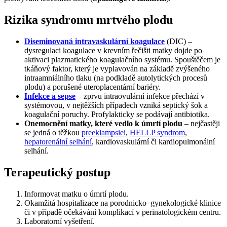
Rizika syndromu mrtvého plodu
Diseminovaná intravaskulární koagulace
(DIC) –
dysregulaci koagulace v krevním řečišti matky dojde po
aktivaci plazmatického koagulačního systému. Spouštěčem je
tkáňový faktor, který je vyplavován na základě zvýšeného
intraamniálního tlaku (na podkladě autolytických procesů
plodu) a porušené uteroplacentární bariéry.
Infekce a sepse
– zprvu intraovulární infekce přechází v
systémovou, v nejtěžších případech vzniká septický šok a
koagulační poruchy. Profylakticky se podávají antibiotika.
Onemocnění matky, které vedlo k úmrtí plodu
– nejčastěji
se jedná o těžkou
preeklampsiei
,
HELLP syndrom
,
hepatorenální selhání
, kardiovaskulární či kardiopulmonální
selhání.
Terapeutický postup
Informovat matku o úmrtí plodu.
Okamžitá hospitalizace na porodnicko–gynekologické klinice
či v případě očekávání komplikací v perinatologickém centru.
Laboratorní vyšetření.