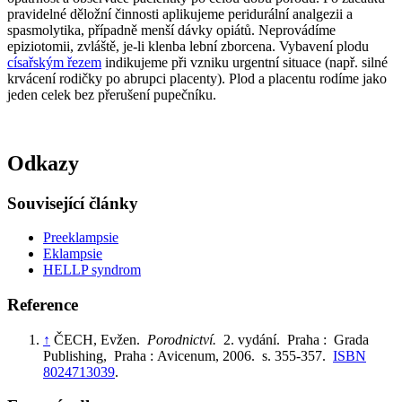
pravidelné děložní činnosti aplikujeme peridurální analgezii a
spasmolytika, případně menší dávky opiátů. Neprovádíme
epiziotomii, zvláště, je-li klenba lební zborcena. Vybavení plodu
císařským řezem
indikujeme při vzniku urgentní situace (např. silné
krvácení rodičky po abrupci placenty). Plod a placentu rodíme jako
jeden celek bez přerušení pupečníku.
Odkazy
Související články
Preeklampsie
Eklampsie
HELLP syndrom
Reference
↑
ČECH, Evžen.
Porodnictví.
2. vydání. Praha : Grada
Publishing, Praha : Avicenum, 2006. s. 355-357.
ISBN
8024713039
.