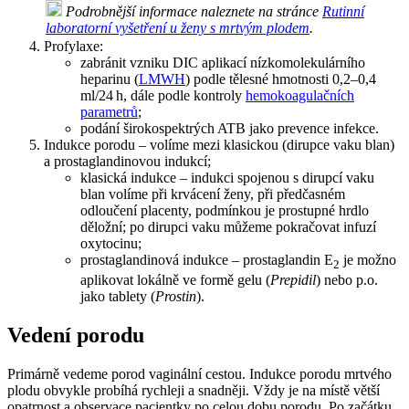
Podrobnější informace naleznete na stránce
Rutinní
laboratorní vyšetření u ženy s mrtvým plodem
.
Profylaxe:
zabránit vzniku DIC aplikací nízkomolekulárního
heparinu (
LMWH
) podle tělesné hmotnosti 0,2–0,4
ml/24 h, dále podle kontroly
hemokoagulačních
parametrů
;
podání širokospektrých ATB jako prevence infekce.
Indukce porodu – volíme mezi klasickou (dirupce vaku blan)
a prostaglandinovou indukcí;
klasická indukce – indukci spojenou s dirupcí vaku
blan volíme při krvácení ženy, při předčasném
odloučení placenty, podmínkou je prostupné hrdlo
děložní; po dirupci vaku můžeme pokračovat infuzí
oxytocinu;
prostaglandinová indukce – prostaglandin E
je možno
2
aplikovat lokálně ve formě gelu (
Prepidil
) nebo p.o.
jako tablety (
Prostin
).
Vedení porodu
Primárně vedeme porod vaginální cestou. Indukce porodu mrtvého
plodu obvykle probíhá rychleji a snadněji. Vždy je na místě větší
opatrnost a observace pacientky po celou dobu porodu. Po začátku