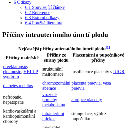
6
Odkazy
6.1
Související články
6.2
Reference
6.3
Externí odkazy
6.4
Použitá literatura
Příčiny intrauterinního úmrtí plodu
[
1
]
Nejčastější příčiny antenatálního úmrtí plodu
Příčiny ze
Placentární a pupečníkové
Příčiny mateřské
strany plodu
příčiny
preeklampsie
,
strukturální
eklampsie
,
HELLP
insuficience placenty s
IUGR
malformace
syndrom
chromozomální
placenta praevia
,
vasa
diabetes mellitus
aberace
praevia
vrozené
nefropatie,
poruchy
abrupce placenty
hepatopatie
metabolismu
kardiovaskulární a
intrauterinní
strangulace, výhřez
kardiopulmonální
infekce
pupečníku
choroby
fetofetální