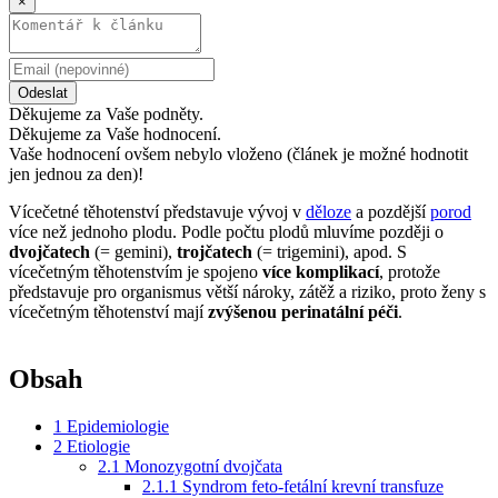
×
Odeslat
Děkujeme za Vaše podněty.
Děkujeme za Vaše hodnocení.
Vaše hodnocení ovšem nebylo vloženo (článek je možné hodnotit
jen jednou za den)!
Vícečetné těhotenství představuje vývoj v
děloze
a pozdější
porod
více než jednoho plodu. Podle počtu plodů mluvíme později o
dvojčatech
(= gemini),
trojčatech
(= trigemini), apod. S
vícečetným těhotenstvím je spojeno
více komplikací
, protože
představuje pro organismus větší nároky, zátěž a riziko, proto ženy s
vícečetným těhotenství mají
zvýšenou perinatální péči
.
Obsah
1
Epidemiologie
2
Etiologie
2.1
Monozygotní dvojčata
2.1.1
Syndrom feto-fetální krevní transfuze