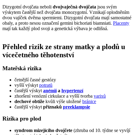
Dizygotní dvojčata neboli
dvojvaječná dvojčata
jsou svým
výskytem častější než dvojčata monozygotní. Vznikají oplodněním
dvou vajíček dvěma spermiemi. Dizygotní dvojčata mají samostatné
obaly, a proto nesou označení gemini bichoriati biamniati.
Placenty
mají tak každý plod svoji a genetická výbava je odlišná.
Přehled rizik ze strany matky a plodů u
vícečetného těhotenství
Mateřská rizika
četnější časné gestózy
vyšší výskyt
potratů
častější výskyt
anémií
a
hypertenzí
zhoršení venózní cirkulace a vyšší tvorba
varixů
dechové obtíže
kvůli výše uložené
bránice
častější výskyt
příznaků
preeklampsie
Rizika pro plod
syndrom mizejícího dvojčete
(zhruba od 10. týdne se vyvíjí