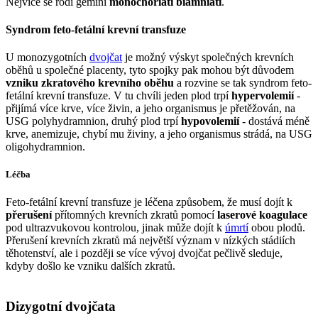
Nejvíce se rodí gemini
monochoriati biamniati
.
Syndrom feto-fetální krevní transfuze
U monozygotních
dvojčat
je možný výskyt společných krevních
oběhů u společné placenty, tyto spojky pak mohou být důvodem
vzniku zkratového krevního oběhu
a rozvine se tak syndrom feto-
fetální krevní transfuze. V tu chvíli jeden plod trpí
hypervolemií
-
přijímá více krve, více živin, a jeho organismus je přetěžován, na
USG polyhydramnion, druhý plod trpí
hypovolemií
- dostává méně
krve, anemizuje, chybí mu živiny, a jeho organismus strádá, na USG
oligohydramnion.
Léčba
Feto-fetální krevní transfuze je léčena způsobem, že musí dojít k
přerušení
přítomných krevních zkratů pomocí
laserové koagulace
pod ultrazvukovou kontrolou, jinak může dojít k
úmrtí
obou plodů.
Přerušení krevních zkratů má největší význam v nízkých stádiích
těhotenství, ale i později se více vývoj dvojčat pečlivě sleduje,
kdyby došlo ke vzniku dalších zkratů.
Dizygotní dvojčata