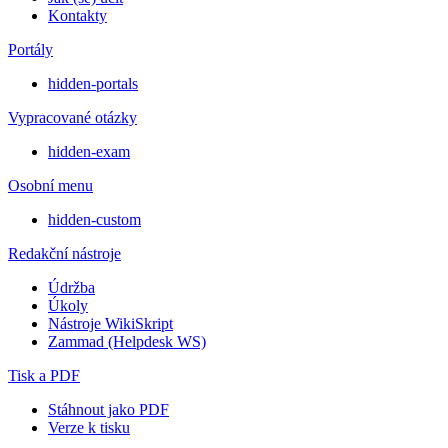
Kontakty
Portály
hidden-portals
Vypracované otázky
hidden-exam
Osobní menu
hidden-custom
Redakční nástroje
Údržba
Úkoly
Nástroje WikiSkript
Zammad (Helpdesk WS)
Tisk a PDF
Stáhnout jako PDF
Verze k tisku