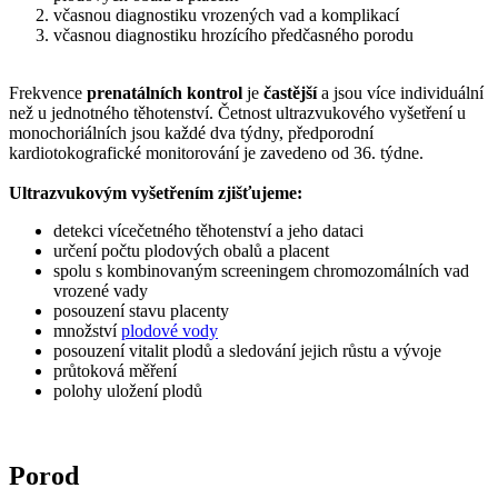
včasnou diagnostiku vrozených vad a komplikací
včasnou diagnostiku hrozícího předčasného porodu
Frekvence
prenatálních kontrol
je
častější
a jsou více individuální
než u jednotného těhotenství. Četnost ultrazvukového vyšetření u
monochoriálních jsou každé dva týdny, předporodní
kardiotokografické monitorování je zavedeno od 36. týdne.
Ultrazvukovým vyšetřením zjišťujeme:
detekci vícečetného těhotenství a jeho dataci
určení počtu plodových obalů a placent
spolu s kombinovaným screeningem chromozomálních vad
vrozené vady
posouzení stavu placenty
množství
plodové vody
posouzení vitalit plodů a sledování jejich růstu a vývoje
průtoková měření
polohy uložení plodů
Porod