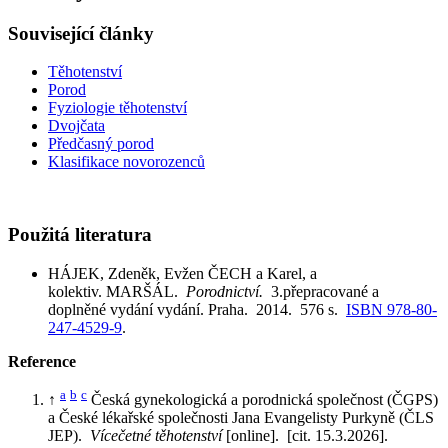
Související články
Těhotenství
Porod
Fyziologie těhotenství
Dvojčata
Předčasný porod
Klasifikace novorozenců
Použitá literatura
HÁJEK, Zdeněk, Evžen ČECH a Karel, a
kolektiv. MARŠÁL.
Porodnictví.
3.přepracované a
doplněné vydání vydání. Praha. 2014. 576 s.
ISBN 978-80-
247-4529-9
.
Reference
a
b
c
↑
Česká gynekologická a porodnická společnost (ČGPS)
a České lékařské společnosti Jana Evangelisty Purkyně (ČLS
JEP).
Vícečetné těhotenství
[online]. [cit. 15.3.2026].