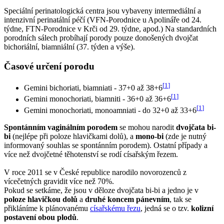
Speciální perinatologická centra jsou vybaveny intermediální a
intenzivní perinatální péčí (VFN-Porodnice u Apolináře od 24.
týdne, FTN-Porodnice v Krči od 29. týdne, apod.) Na standardních
porodních sálech probíhají porody pouze donošených dvojčat
bichoriální, biamniální (37. týden a výše).
Časové určení porodu
[
1
]
Gemini bichoriati, biamniati - 37+0 až 38+6
[
1
]
Gemini monochoriati, biamniti - 36+0 až 36+6
[
1
]
Gemini monochoriati, monoamniati - do 32+0 až 33+6
Spontánním vaginálním porodem
se mohou narodit
dvojčata bi-
bi
(nejlépe při poloze hlavičkami dolů), a
mono-bi
(zde je nutný
informovaný souhlas se spontánním porodem). Ostatní případy a
více než dvojčetné těhotenství se rodí císařským řezem.
V roce 2011 se v České republice narodilo novorozenců z
vícečetných gravidit více než 70%.
Pokud se setkáme, že jsou v děloze dvojčata bi-bi a jedno je v
poloze hlavičkou dolů
a
druhé koncem pánevním
, tak se
přikláníme k plánovanému
císařskému řezu
, jedná se o tzv.
kolizní
postavení obou plodů
.