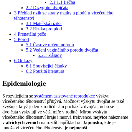
2.1.1.1
Léčba
2.2
Dizygotní dvojčata
3
Přehled rizik ze strany matky a plodů u vícečetného
těhotenství
3.1
Mateřská rizika
3.2
Rizika pro plod
4
Prenatální péče
5
Porod
5.1
Časové určení porodu
5.2
Vedení vaginálního porodu dvojčat
5.2.1
Zásady
6
Odkazy
6.1
Související články
6.2
Použitá literatura
Epidemiologie
S rozvíjejícím se
systémem asistované reprodukce
výskyt
vícečetného těhotenství přibývá. Možnost výskytu dvojčat se také
zvyšuje, když jeden z rodičů sám pochází z dvojčat, nebo se
dvojčata vyskytují ve větší míře v rodině. Mírou výskytu
vícečetného těhotenství hraje i rasová frekvence,
nejvíce
nalezneme
v
afrických zemích
na rozdíl například od
Japonska
, kde je
množství vícečetného těhotenství je
nejmenší
.