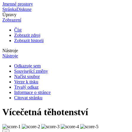
Jmenné prostory
Stránka
Diskuse
Úpravy
Zobrazení
Číst
Zobrazit zdroj
Zobrazit historii
Nástroje
Nástroje
Odkazuje sem
Související změny
Načíst soubor
Verze k tisku
Trvalý odkaz
Informace o stránce
Citovat stránku
Vícečetná těhotenství