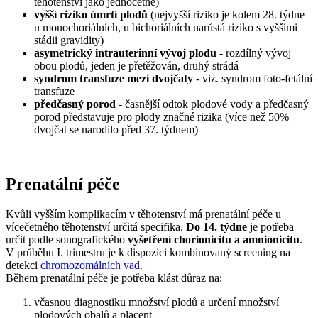
těhotenství jako jednočetné)
vyšší riziko úmrtí plodů
(nejvyšší riziko je kolem 28. týdne
u monochoriálních, u bichoriálních narůstá riziko s vyššími
stádii gravidity)
asymetrický intrauterinní vývoj plodu
- rozdílný vývoj
obou plodů, jeden je přetěžován, druhý strádá
syndrom transfuze mezi dvojčaty
- viz. syndrom foto-fetální
transfuze
předčasný porod
- časnější odtok plodové vody a předčasný
porod představuje pro plody značné rizika (více než 50%
dvojčat se narodilo před 37. týdnem)
Prenatální péče
Kvůli vyšším komplikacím v těhotenství má prenatální péče u
vícečetného těhotenství určitá specifika.
Do 14. týdne
je potřeba
určit podle sonografického
vyšetření chorionicitu a amnionicitu
.
V průběhu I. trimestru je k dispozici kombinovaný screening na
detekci
chromozomálních vad
.
Během prenatální péče je potřeba klást důraz na:
včasnou diagnostiku množství plodů a určení množství
plodových obalů a placent