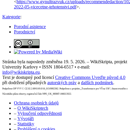
<
https://www.gynultrazvuk.cz/uploads/recommendedaction/102
2022-05-vicecetne-tehotenstvi.pdf
>.
Kategorie
:
Porodní asistence
Porodnictví
Stránka byla naposledy změněna 19. 5. 2026. – WikiSkripta, projekt
Univerzity Karlovy • ISSN 1804-6517 • e-mail:
info@wikiskripta.eu
.
Text je dostupný pod licencí
Creative Commons Uveďte původ 4.0
při dodržení případných
autorských práv
a
dalších podmínek
.
Podpořeno OP VVV č. CZ.02.2.69/0.0/0.0/16_015/0002362. Podpořeno z projektu „Transformace pro VŠ na UK“, financovaného z
Národního plánu obnovy, registrační číslo NPO_UK_MSMT-16602/2022.
Ochrana osobních údajů
–
O WikiSkriptech
–
Vyloučení odpovědnosti
–
Vývojáři
–
Statistiky
–
Prohlášení o cookies