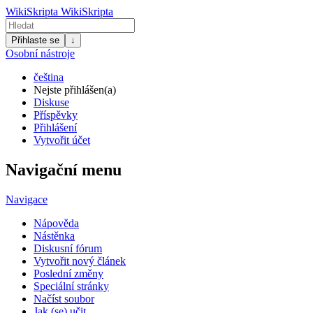
WikiSkripta
WikiSkripta
Přihlaste se
↓
Osobní nástroje
čeština
Nejste přihlášen(a)
Diskuse
Příspěvky
Přihlášení
Vytvořit účet
Navigační menu
Navigace
Nápověda
Nástěnka
Diskusní fórum
Vytvořit nový článek
Poslední změny
Speciální stránky
Načíst soubor
Jak (se) učit