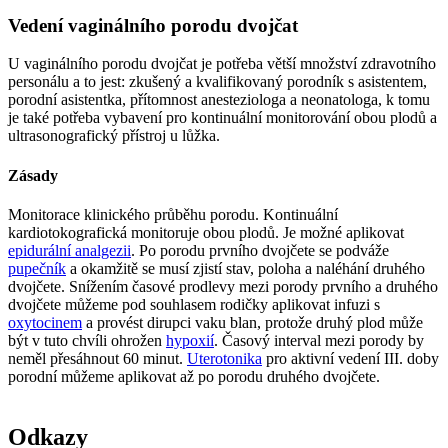
Vedení vaginálního porodu dvojčat
U vaginálního porodu dvojčat je potřeba větší množství zdravotního
personálu a to jest: zkušený a kvalifikovaný porodník s asistentem,
porodní asistentka, přítomnost anesteziologa a neonatologa, k tomu
je také potřeba vybavení pro kontinuální monitorování obou plodů a
ultrasonografický přístroj u lůžka.
Zásady
Monitorace klinického průběhu porodu. Kontinuální
kardiotokografická monitoruje obou plodů. Je možné aplikovat
epidurální analgezii
. Po porodu prvního dvojčete se podváže
pupečník
a okamžitě se musí zjistí stav, poloha a naléhání druhého
dvojčete. Snížením časové prodlevy mezi porody prvního a druhého
dvojčete můžeme pod souhlasem rodičky aplikovat infuzi s
oxytocinem
a provést dirupci vaku blan, protože druhý plod může
být v tuto chvíli ohrožen
hypoxií
. Časový interval mezi porody by
neměl přesáhnout 60 minut.
Uterotonika
pro aktivní vedení III. doby
porodní můžeme aplikovat až po porodu druhého dvojčete.
Odkazy