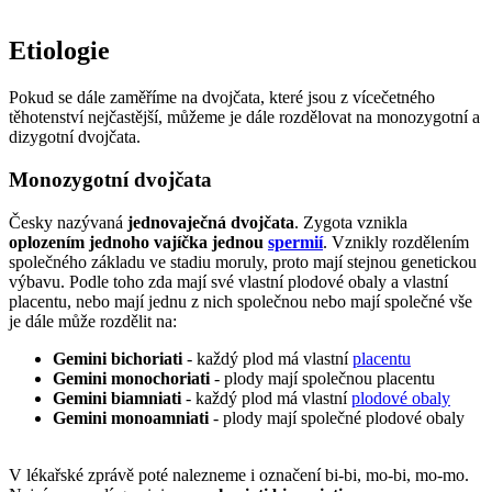
Etiologie
Pokud se dále zaměříme na dvojčata, které jsou z vícečetného
těhotenství nejčastější, můžeme je dále rozdělovat na monozygotní a
dizygotní dvojčata.
Monozygotní dvojčata
Česky nazývaná
jednovaječná dvojčata
. Zygota vznikla
oplozením jednoho vajíčka jednou
spermií
. Vznikly rozdělením
společného základu ve stadiu moruly, proto mají stejnou genetickou
výbavu. Podle toho zda mají své vlastní plodové obaly a vlastní
placentu, nebo mají jednu z nich společnou nebo mají společné vše
je dále může rozdělit na:
Gemini bichoriati
- každý plod má vlastní
placentu
Gemini monochoriati
- plody mají společnou placentu
Gemini biamniati
- každý plod má vlastní
plodové obaly
Gemini monoamniati
- plody mají společné plodové obaly
V lékařské zprávě poté nalezneme i označení bi-bi, mo-bi, mo-mo.