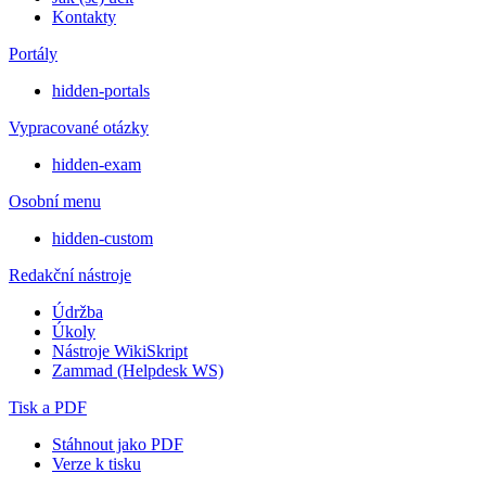
Kontakty
Portály
hidden-portals
Vypracované otázky
hidden-exam
Osobní menu
hidden-custom
Redakční nástroje
Údržba
Úkoly
Nástroje WikiSkript
Zammad (Helpdesk WS)
Tisk a PDF
Stáhnout jako PDF
Verze k tisku