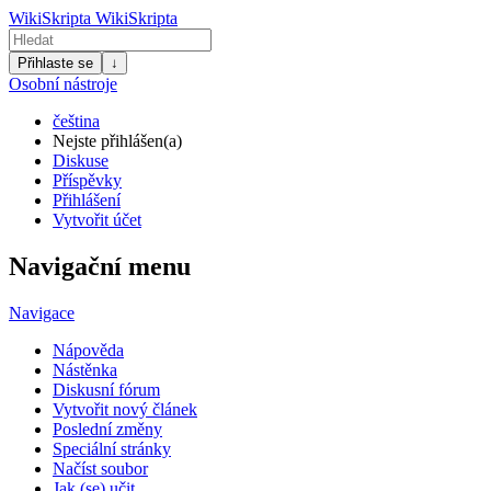
WikiSkripta
WikiSkripta
Přihlaste se
↓
Osobní nástroje
čeština
Nejste přihlášen(a)
Diskuse
Příspěvky
Přihlášení
Vytvořit účet
Navigační menu
Navigace
Nápověda
Nástěnka
Diskusní fórum
Vytvořit nový článek
Poslední změny
Speciální stránky
Načíst soubor
Jak (se) učit