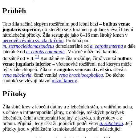
Průběh
Tato žíla začíná slepým rozšířením pod lební bazí –
bulbus venae
jugularis superior
, do kterého se z foramen jugulare vlévají hlavní
nitrolebeční přítoky. Žíla sestupuje jako 8–16 mm široký kmen v
nervově-cévním svazku krčním
. Probíhá pod
m. sternocleidomastoideus
dorsolaterálně od
a. carotis interna
a dále
laterálně od
a. carotis communis
. Vzácně může být karotida
[
1
]
dorsálně od VJI.
Kaudálně se žíla rozšiřuje, čímž vzniká
bulbus
venae jugularis inferior
– vřetenovité rozšíření, nad kterým může
být v žíle chlopeň. Žíla se v
angulus venosus dx. et sin.
slévá s
vena subclavia
, čímž vzniká
vena brachiocephalica
. Do těchto
soutoků se vlévají hlavní
mízní kmeny
.
Přítoky
Žíla sbírá krev z lebeční dutiny a z lebečních stěn, z vnitřního ucha,
z očnice a infratemporální jámy, z obličeje, měkkých pokrývek
lebečních, čelní a temporální krajiny, z jazyka, z thyroidey a z
hrtanu. Přijímá i tedy část žil jdoucích podél větví
a. subclavia
. Její
přítoky jsou v přibližném kraniokaudálním pořadí následující: