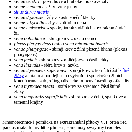
venae cerebri
- povrchové a hluboké mozkové žíly
venae meningae
- žíly tvrdé pleny
sinus durae matris
venae diploicae
- žíly z kostí lebeční klenby
venae labyrinthi
- žíly z vnitřního ucha
venae emissariae
- spojky intrakraniálních a extrakraniálních
žil
vena ophtalmica
- sbírají krev z oka a očnice
plexus pterygoideus
cestou
vena retromandibularis
venae pharyngeae
- sbírají krev z žilní pleteně hltanu (plexus
pharyngeus)
vena facialis
- sbírá krev z obličejových částí lebky
vena lingualis
- sbírá krev z jazyka
venae thyroideae superiores
- sbírají krev z horních částí
štítné
žlázy
a hrtanu a podílejí se na vytvoření společných žilních
kmenů truncus thyrolingualis nebo truncus thyrolinguofacialis
vena thyroidea media
- sbírá krev ze středních částí štítné
žlázy
vena temporalis superficialis
- sbírá krev z čelní, spánkové a
temenní krajiny
Mnemotechnická pomůcka na extrakraniální přítoky VJI:
of
ten
re
d
p
andas
ma
ke
f
unny
li
ttle
ph
rases,
s
ome
m
ay
s
way
m
y
tr
oubles