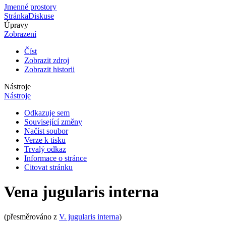
Jmenné prostory
Stránka
Diskuse
Úpravy
Zobrazení
Číst
Zobrazit zdroj
Zobrazit historii
Nástroje
Nástroje
Odkazuje sem
Související změny
Načíst soubor
Verze k tisku
Trvalý odkaz
Informace o stránce
Citovat stránku
Vena jugularis interna
(přesměrováno z
V. jugularis interna
)