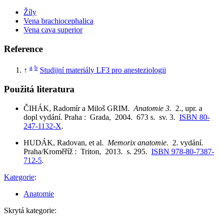
Žíly
Vena brachiocephalica
Vena cava superior
Reference
a
b
↑
Studijní materiály LF3 pro anesteziologii
Použitá literatura
ČIHÁK, Radomír a Miloš GRIM.
Anatomie 3.
2., upr. a
dopl vydání. Praha : Grada, 2004. 673 s. sv. 3.
ISBN 80-
247-1132-X
.
HUDÁK, Radovan, et al.
Memorix anatomie.
2. vydání.
Praha/Kroměříž : Triton, 2013. s. 295.
ISBN 978-80-7387-
712-5
.
Kategorie
:
Anatomie
Skrytá kategorie: