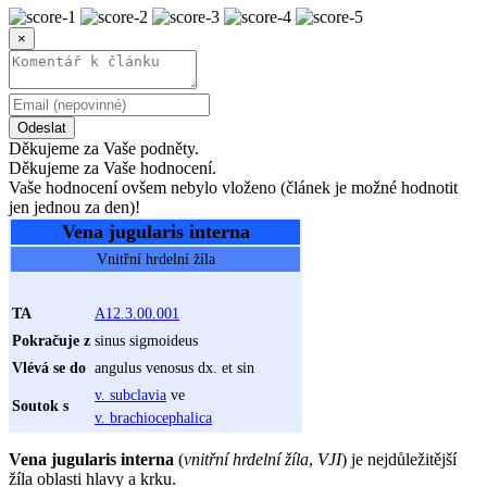
×
Odeslat
Děkujeme za Vaše podněty.
Děkujeme za Vaše hodnocení.
Vaše hodnocení ovšem nebylo vloženo (článek je možné hodnotit
jen jednou za den)!
Vena jugularis interna
Vnitřní hrdelní žíla
TA
A12.3.00.001
Pokračuje z
sinus sigmoideus
Vlévá se do
angulus venosus dx. et sin
v. subclavia
ve
Soutok s
v. brachiocephalica
Vena jugularis interna
(
vnitřní hrdelní žíla
,
VJI
) je nejdůležitější
žíla oblasti hlavy a krku.