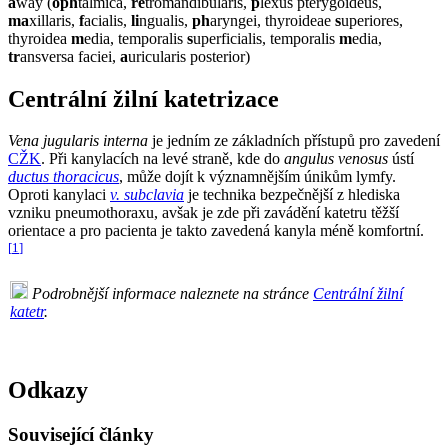
a
way (
oph
talmica,
re
tromandibularis,
p
lexus pterygoideus,
ma
xillaris,
f
acialis,
li
ngualis,
ph
aryngei, thyroideae
s
uperiores,
thyroidea
m
edia, temporalis
s
uperficialis, temporalis
m
edia,
tr
ansversa faciei,
a
uricularis posterior)
Centrální žilní katetrizace
Vena jugularis interna
je jedním ze základních přístupů pro zavedení
CŽK
. Při kanylacích na levé straně, kde do
angulus venosus
ústí
ductus thoracicus
, může dojít k významnějším únikům lymfy.
Oproti kanylaci
v. subclavia
je technika bezpečnější z hlediska
vzniku pneumothoraxu, avšak je zde při zavádění katetru těžší
orientace a pro pacienta je takto zavedená kanyla méně komfortní.
[
1
]
Podrobnější informace naleznete na stránce
Centrální žilní
katetr
.
Odkazy
Související články