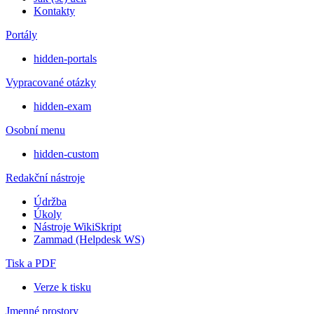
Kontakty
Portály
hidden-portals
Vypracované otázky
hidden-exam
Osobní menu
hidden-custom
Redakční nástroje
Údržba
Úkoly
Nástroje WikiSkript
Zammad (Helpdesk WS)
Tisk a PDF
Verze k tisku
Jmenné prostory