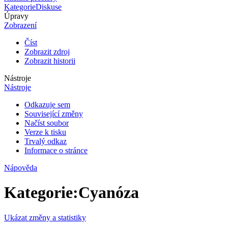
Kategorie
Diskuse
Úpravy
Zobrazení
Číst
Zobrazit zdroj
Zobrazit historii
Nástroje
Nástroje
Odkazuje sem
Související změny
Načíst soubor
Verze k tisku
Trvalý odkaz
Informace o stránce
Nápověda
Kategorie
:
Cyanóza
Ukázat změny a statistiky