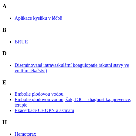
A
Aplikace kyslíku v léčbě
B
BRUE
D
Diseminovaná intravaskulární koagulopatie (akutní stavy ve
vnitřím lékařství)
E
Embolie plodovou vodou
Embolie plodovou vodou, šok, DIC – diagnostika, prevence,
terapie
Exacerbace CHOPN a astmatu
H
Hemotorax