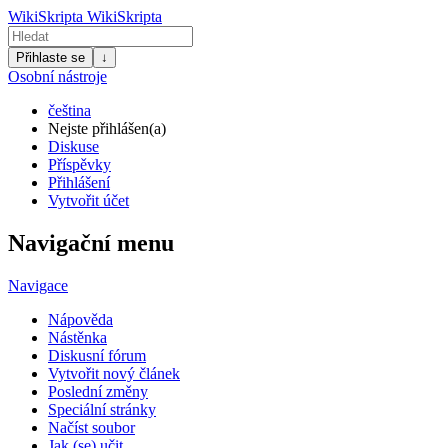
WikiSkripta
WikiSkripta
Přihlaste se
↓
Osobní nástroje
čeština
Nejste přihlášen(a)
Diskuse
Příspěvky
Přihlášení
Vytvořit účet
Navigační menu
Navigace
Nápověda
Nástěnka
Diskusní fórum
Vytvořit nový článek
Poslední změny
Speciální stránky
Načíst soubor
Jak (se) učit