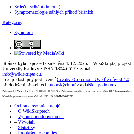
Srdeční selhání (interna)
Symptomatologie náhlých příhod břišních
Kategorie
:
Symptom
Stránka byla naposledy změněna 4. 12. 2025. – WikiSkripta, projekt
Univerzity Karlovy • ISSN 1804-6517 • e-mail:
info@wikiskripta.eu
.
Text je dostupný pod licencí
Creative Commons Uveďte původ 4.0
při dodržení případných
autorských práv
a
dalších podmínek
.
Podpořeno OP VVV č. CZ.02.2.69/0.0/0.0/16_015/0002362. Podpořeno z projektu „Transformace pro VŠ na UK“, financovaného z
Národního plánu obnovy, registrační číslo NPO_UK_MSMT-16602/2022.
Ochrana osobních údajů
–
O WikiSkriptech
–
Vyloučení odpovědnosti
–
Vývojáři
–
Statistiky
–
Prohlášení o cookies