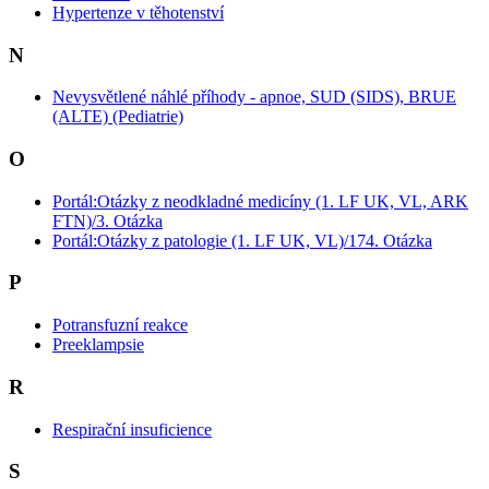
Hypertenze v těhotenství
N
Nevysvětlené náhlé příhody - apnoe, SUD (SIDS), BRUE
(ALTE) (Pediatrie)
O
Portál:Otázky z neodkladné medicíny (1. LF UK, VL, ARK
FTN)/3. Otázka
Portál:Otázky z patologie (1. LF UK, VL)/174. Otázka
P
Potransfuzní reakce
Preeklampsie
R
Respirační insuficience
S