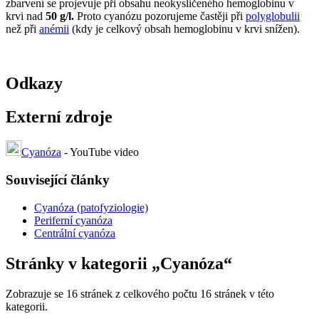
zbarvení se projevuje při obsahu neokysličeného hemoglobinu v
krvi nad
50 g/l.
Proto cyanózu pozorujeme častěji při
polyglobulii
než při
anémii
(kdy je celkový obsah hemoglobinu v krvi snížen).
Odkazy
Externí zdroje
Cyanóza
- YouTube video
Související články
Cyanóza (patofyziologie)
Periferní cyanóza
Centrální cyanóza
Stránky v kategorii „Cyanóza“
Zobrazuje se 16 stránek z celkového počtu 16 stránek v této
kategorii.