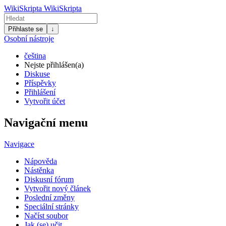
WikiSkripta
WikiSkripta
Přihlaste se
↓
Osobní nástroje
čeština
Nejste přihlášen(a)
Diskuse
Příspěvky
Přihlášení
Vytvořit účet
Navigační menu
Navigace
Nápověda
Nástěnka
Diskusní fórum
Vytvořit nový článek
Poslední změny
Speciální stránky
Načíst soubor
Jak (se) učit