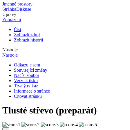
Jmenné prostory
Stránka
Diskuse
Úpravy
Zobrazení
Číst
Zobrazit zdroj
Zobrazit historii
Nástroje
Nástroje
Odkazuje sem
Související změny
Načíst soubor
Verze k tisku
Trvalý odkaz
Informace o stránce
Citovat stránku
Tlusté střevo (preparát)