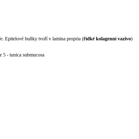
 Epitelové buňky tvoří v lamina propria (
řídké kolagenní vazivo
)
ae 5 - tunica submucosa