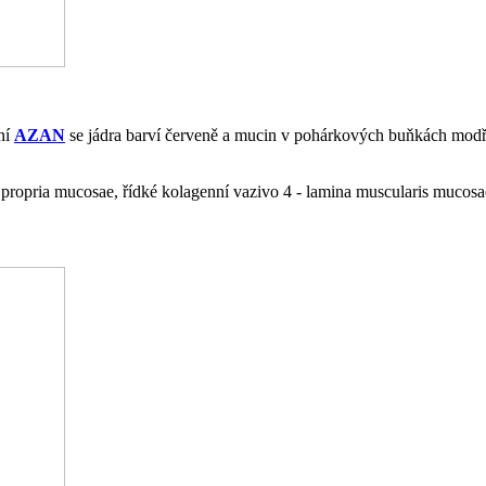
ení
AZAN
se jádra barví červeně a mucin v pohárkových buňkách modře.
na propria mucosae, řídké kolagenní vazivo 4 - lamina muscularis mucos