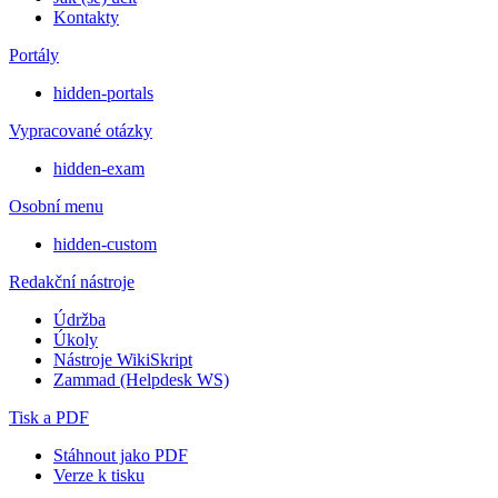
Kontakty
Portály
hidden-portals
Vypracované otázky
hidden-exam
Osobní menu
hidden-custom
Redakční nástroje
Údržba
Úkoly
Nástroje WikiSkript
Zammad (Helpdesk WS)
Tisk a PDF
Stáhnout jako PDF
Verze k tisku