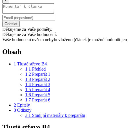
×
Odeslat
Děkujeme za Vaše podněty.
Děkujeme za Vaše hodnocení.
Vaše hodnocení ovšem nebylo vloženo (článek je možné hodnotit jen 
Obsah
1
Tlusté střevo B4
1.1
Přehled
1.2
Preparát 1
1.3
Preparát 2
1.4
Preparát 3
1.5
Preparát 4
1.6
Preparát 5
1.7
Preparát 6
2
Epitely
3
Odkazy
3.1
Studijní materiály k preparátu
Tlusté střevo B4