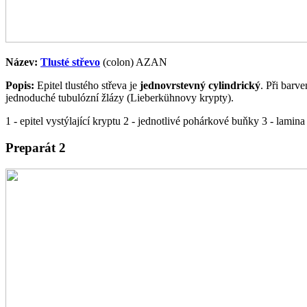
Název:
Tlusté střevo
(colon) AZAN
Popis:
Epitel tlustého střeva je
jednovrstevný cylindrický
. Při barv
jednoduché tubulózní žlázy (Lieberkühnovy krypty).
1 - epitel vystýlající kryptu 2 - jednotlivé pohárkové buňky 3 - lami
Preparát 2