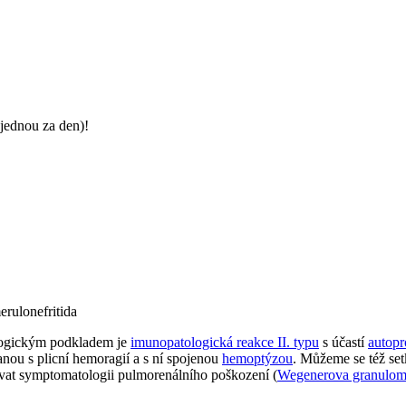
jednou za den)!
erulonefritida
ologickým podkladem je
imunopatologická reakce II. typu
s účastí
autopr
ou s plicní hemoragií a s ní spojenou
hemoptýzou
. Můžeme se též se
vat symptomatologii pulmorenálního poškození (
Wegenerova granulom