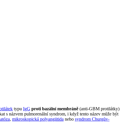
otilátek
typu
IgG
proti bazální membráně
(anti-GBM protilátky)
tkat s názvem pulmorenální syndrom, i když tento název může být
atóza
,
mikroskopická polyangiitida
nebo
syndrom Churgův-