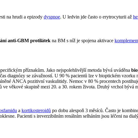
esti na hrudi a epizody
dyspnoe
. U ledvin jde často o erytrocyturii až
he
ání anti-GBM protilátek
na BM s níž je spojena aktivace
komplement
specifickým příznakům. Jako nejspolehlivější metoda bývá uváděna
bio
 počas diagnózy se závažností. U 90 % pacientů lze v bioptickém vzorku 
íněné ANCA pozitivní vaskulitidy. Nemoc v 80 % procentech postihuje 
ů ve věkové skupině mezi 20. a 30. rokem života. Druhý vrchol bývá me
osfamidu
a
kortikosteroidů
po dobu alespoň 3 měsíců. Často je kombino
oklesne. Pacienti s ireverzibilním renálním selháním jsou léčeni na dia