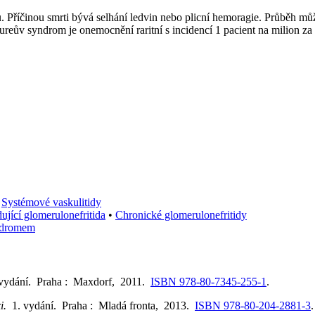
Příčinou smrti bývá selhání ledvin nebo plicní hemoragie. Průběh může 
reův syndrom je onemocnění raritní s incidencí 1 pacient na milion za 
•
Systémové vaskulitidy
ující glomerulonefritida
•
Chronické glomerulonefritidy
yndromem
 vydání. Praha : Maxdorf, 2011.
ISBN 978-80-7345-255-1
.
xi.
1. vydání. Praha : Mladá fronta, 2013.
ISBN 978-80-204-2881-3
.