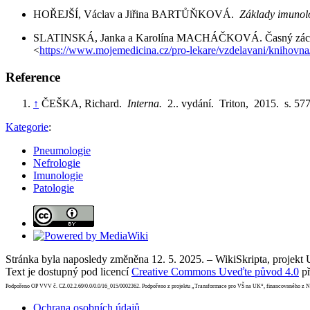
HOŘEJŠÍ, Václav a Jiřina BARTŮŇKOVÁ.
Základy imunol
SLATINSKÁ, Janka a Karolína MACHÁČKOVÁ. Časný záchy
<
https://www.mojemedicina.cz/pro-lekare/vzdelavani/knihovna
Reference
↑
ČEŠKA, Richard.
Interna.
2.. vydání. Triton, 2015. s. 5
Kategorie
:
Pneumologie
Nefrologie
Imunologie
Patologie
Stránka byla naposledy změněna 12. 5. 2025. – WikiSkripta, projekt
Text je dostupný pod licencí
Creative Commons Uveďte původ 4.0
př
Podpořeno OP VVV č. CZ.02.2.69/0.0/0.0/16_015/0002362. Podpořeno z projektu „Transformace pro VŠ na UK“, financovaného z 
Ochrana osobních údajů