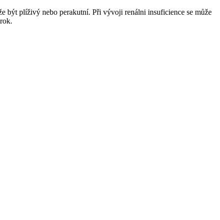
být plíživý nebo perakutní. Při vývoji renálni insuficience se může
rok.