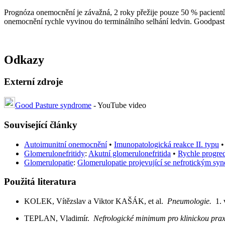
Prognóza onemocnění je závažná, 2 roky přežije pouze 50 % pacientů. 
onemocnění rychle vyvinou do terminálního selhání ledvin. Goodpastu
Odkazy
Externí zdroje
Good Pasture syndrome
- YouTube video
Související články
Autoimunitní onemocnění
•
Imunopatologická reakce II. typu
Glomerulonefritidy
:
Akutní glomerulonefritida
•
Rychle progred
Glomerulopatie
:
Glomerulopatie projevující se nefrotickým s
Použitá literatura
KOLEK, Vítězslav a Viktor KAŠÁK, et al.
Pneumologie.
1.
TEPLAN, Vladimír.
Nefrologické minimum pro klinickou pra