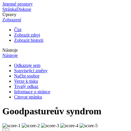
Jmenné prostory
Stránka
Diskuse
Úpravy
Zobrazení
Číst
Zobrazit zdroj
Zobrazit historii
Nástroje
Nástroje
Odkazuje sem
Související změny
Načíst soubor
Verze k tisku
Trvalý odkaz
Informace o stránce
Citovat stránku
Goodpastureův syndrom