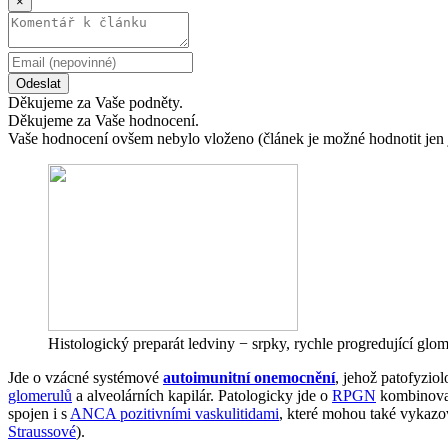
×
Odeslat
Děkujeme za Vaše podněty.
Děkujeme za Vaše hodnocení.
Vaše hodnocení ovšem nebylo vloženo (článek je možné hodnotit jen 
Histologický preparát ledviny − srpky, rychle progredující glom
Jde o vzácné systémové
autoimunitní onemocnění
, jehož patofyzi
glomerulů
a alveolárních kapilár. Patologicky jde o
RPGN
kombinovan
spojen i s
ANCA pozitivními vaskulitidami
, které mohou také vykazo
Straussové
).