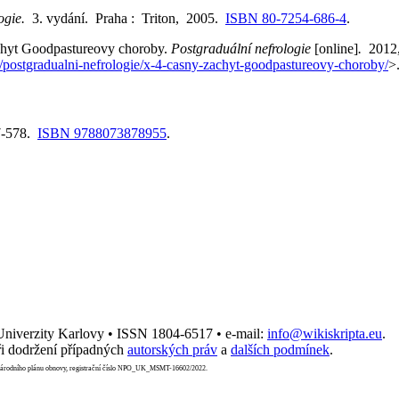
ogie.
3. vydání. Praha : Triton, 2005.
ISBN 80-7254-686-4
.
t Goodpastureovy choroby.
Postgraduální nefrologie
[online]
.
2012,
/postgradualni-nefrologie/x-4-casny-zachyt-goodpastureovy-choroby/
>
77-578.
ISBN 9788073878955
.
 Univerzity Karlovy • ISSN 1804-6517 • e-mail:
info@wikiskripta.eu
.
i dodržení případných
autorských práv
a
dalších podmínek
.
Národního plánu obnovy, registrační číslo NPO_UK_MSMT-16602/2022.