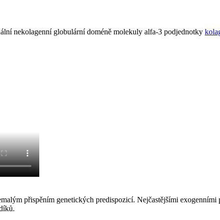
inální nekolagenní globulární doméně molekuly alfa-3 podjednotky
kola
emalým přispěním genetických predispozicí. Nejčastějšími exogenními 
díků.