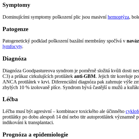
Symptomy
Dominujícími symptomy poškození plic jsou masivní
hemoptýza
, bol
Patogenze
Patogenetický podklad poškození bazální membrány spočívá v
naváz
lymfocyty
.
Diagnóza
Diagnóza Goodpastureova syndrom je poměrně složitá kvůli dosti ne
C3) a průkaz cirkulujících protilátek
anti-GBM
. Jejich titr koreluje
ANCA protilátek v krvi. Diferenciální diagnóza pak zahrnuje výše zm
zbylých 10 % izolovaně plíce. Syndrom bývá častější u mužů a kuřák
Léčba
Léčba musí být agresivní – kombinace toxického ale účinného
cyklof
protilátky po dobu alespoň 14 dní nebo titr autoprotilátek významně p
indikováni k transplantaci.
Prognóza a epidemiologie