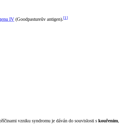
[
1
]
genu IV
(Goodpastureův antigen).
příčinami vzniku syndromu je dáván do souvislosti s
kouřením
,