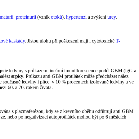
maturii
,
proteinurii
(vznik
otoků
),
hypertenzi
a zvýšení
urey
.
ové kaskády
. Jistou úlohu při poškození mají i cytotoxické
T-
psie
ledviny s průkazem lineární imuniflorescence podél GBM (IgG a
nalézt
srpky
. Průkazu anti-GBM protilátek může předcházet nález
současně ledviny i plíce, v 10 % procentech izolovaně ledviny a ve
zi 60. a 70. rokem života.
vána s plazmaferézou, kdy se z krevního oběhu odfiltrují anti-GBM
lýze, nebo po negativizaci autoprotilátek mohou být po 6 měsících