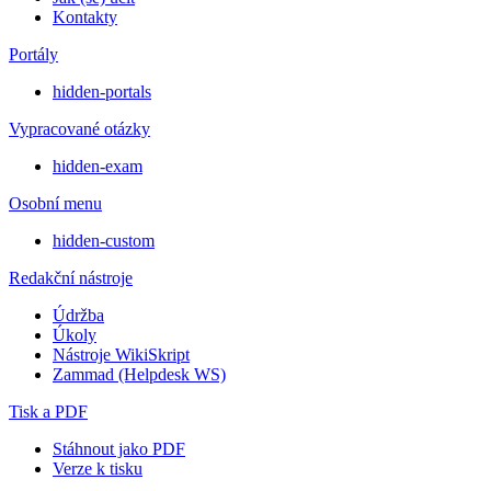
Kontakty
Portály
hidden-portals
Vypracované otázky
hidden-exam
Osobní menu
hidden-custom
Redakční nástroje
Údržba
Úkoly
Nástroje WikiSkript
Zammad (Helpdesk WS)
Tisk a PDF
Stáhnout jako PDF
Verze k tisku