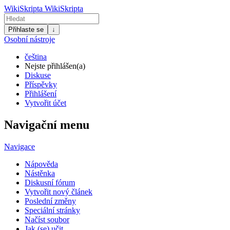
WikiSkripta
WikiSkripta
Přihlaste se
↓
Osobní nástroje
čeština
Nejste přihlášen(a)
Diskuse
Příspěvky
Přihlášení
Vytvořit účet
Navigační menu
Navigace
Nápověda
Nástěnka
Diskusní fórum
Vytvořit nový článek
Poslední změny
Speciální stránky
Načíst soubor
Jak (se) učit