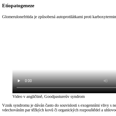
Etiopatogeneze
Glomerulonefritida je způsobená autoprotilátkami proti karboxyterm
Video v angličtině, Goodpastureův syndrom
Vznik syndromu je dáván často do souvislosti s exogenními vlivy s n
vdechováním par těžkých kovů či organických rozpouštědel a uhlovo