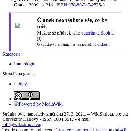
Grada, 2009. s. 214.
ISBN 978-80-247-2525-3
.
Článek neobsahuje vše, co by
měl.
Můžete se přidat k jeho
autorům
a
doplnit
jej.
O vhodných změnách se lze poradit v
diskusi
.
Kategorie
:
Imunologie
Skrytá kategorie:
Pahýly
Stránka byla naposledy změněna 27. 3. 2021. – WikiSkripta, projekt
Univerzity Karlovy • ISSN 1804-6517 • e-mail:
info@wikiskripta.eu
.
Text je dostupný pod licencí
Creative Commons Uveďte původ 4.0