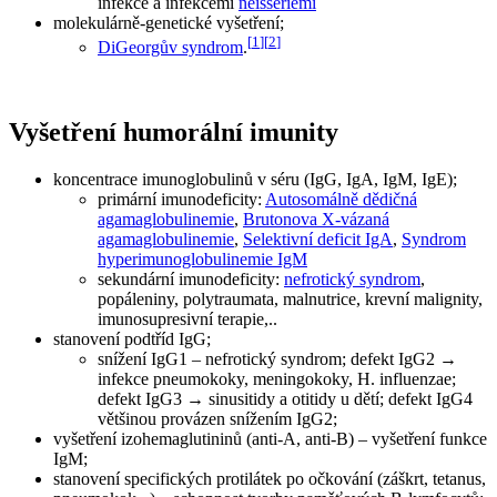
infekce a infekcemi
neisseriemi
molekulárně-genetické vyšetření;
[
1
]
[
2
]
DiGeorgův syndrom
.
Vyšetření humorální imunity
koncentrace imunoglobulinů v séru (IgG, IgA, IgM, IgE);
primární imunodeficity:
Autosomálně dědičná
agamaglobulinemie
,
Brutonova X-vázaná
agamaglobulinemie
,
Selektivní deficit IgA
,
Syndrom
hyperimunoglobulinemie IgM
sekundární imunodeficity:
nefrotický syndrom
,
popáleniny, polytraumata, malnutrice, krevní malignity,
imunosupresivní terapie,..
stanovení podtříd IgG;
snížení IgG1 – nefrotický syndrom; defekt IgG2 →
infekce pneumokoky, meningokoky, H. influenzae;
defekt IgG3 → sinusitidy a otitidy u dětí; defekt IgG4
většinou provázen snížením IgG2;
vyšetření izohemaglutininů (anti-A, anti-B) – vyšetření funkce
IgM;
stanovení specifických protilátek po očkování (záškrt, tetanus,