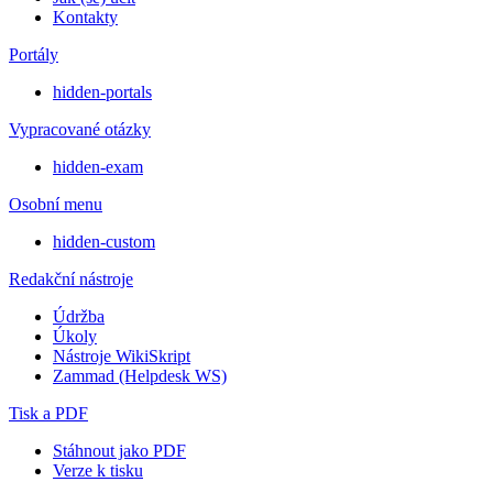
Kontakty
Portály
hidden-portals
Vypracované otázky
hidden-exam
Osobní menu
hidden-custom
Redakční nástroje
Údržba
Úkoly
Nástroje WikiSkript
Zammad (Helpdesk WS)
Tisk a PDF
Stáhnout jako PDF
Verze k tisku