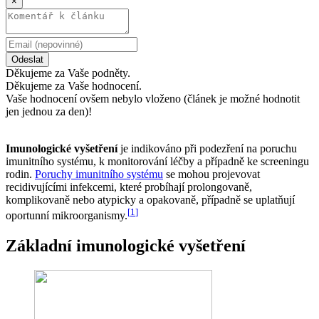
×
Odeslat
Děkujeme za Vaše podněty.
Děkujeme za Vaše hodnocení.
Vaše hodnocení ovšem nebylo vloženo (článek je možné hodnotit
jen jednou za den)!
Imunologické vyšetření
je indikováno při podezření na poruchu
imunitního systému, k monitorování léčby a případně ke screeningu
rodin.
Poruchy imunitního systému
se mohou projevovat
recidivujícími infekcemi, které probíhají prolongovaně,
komplikovaně nebo atypicky a opakovaně, případně se uplatňují
[
1
]
oportunní mikroorganismy.
Základní imunologické vyšetření