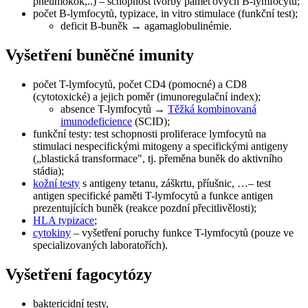
pneumokok,..) – schopnost tvorby paměťových B-lymfocytů;
počet B-lymfocytů, typizace, in vitro stimulace (funkční test);
deficit B-buněk → agamaglobulinémie.
Vyšetření buněčné imunity
počet T-lymfocytů, počet CD4 (pomocné) a CD8
(cytotoxické) a jejich poměr (imunoregulační index);
absence T-lymfocytů →
Těžká kombinovaná
imunodeficience
(SCID);
funkční testy: test schopnosti proliferace lymfocytů na
stimulaci nespecifickými mitogeny a specifickými antigeny
(„blastická transformace", tj. přeměna buněk do aktivního
stádia);
kožní testy
s antigeny tetanu, záškrtu, příušnic, …– test
antigen specifické paměti T-lymfocytů a funkce antigen
prezentujících buněk (reakce pozdní přecitlivělosti);
HLA typizace
;
cytokiny
– vyšetření poruchy funkce T-lymfocytů (pouze ve
specializovaných laboratořích).
Vyšetření fagocytózy
baktericidní testy,