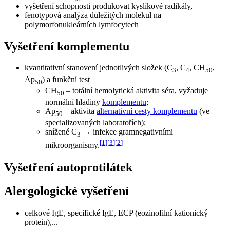
vyšetření schopnosti produkovat kyslíkové radikály,
fenotypová analýza důležitých molekul na
polymorfonukleárních lymfocytech
Vyšetření komplementu
kvantitativní stanovení jednotlivých složek (C
, C
, CH
,
3
4
50
Ap
) a funkční test
50
CH
– totální hemolytická aktivita séra, vyžaduje
50
normální hladiny
komplementu
;
Ap
– aktivita
alternativní cesty komplementu
(ve
50
specializovaných laboratořích);
snížené C
→ infekce gramnegativními
3
[
1
]
[
3
]
[
2
]
mikroorganismy.
Vyšetření autoprotilátek
Alergologické vyšetření
celkové IgE, specifické IgE, ECP (eozinofilní kationický
protein),...