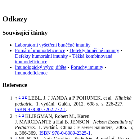
Odkazy
Související články
Laboratorní vyšetření buněčné imunity
Primární imunodeficience
•
Defekty buněčné imunity
•
Defekty humorální imunity
•
Těžká kombinovaná
imunodeficience
Imunologický vývoj dítěte
•
Poruchy imunity
•
Imunodeficience
Reference
a
b
c
↑
LEBL, J, J JANDA a P POHUNEK, et al.
Klinická
pediatrie.
1. vydání. Galén, 2012. 698 s. s. 226-227.
ISBN 978-80-7262-772-1
.
a
b
↑
KLIEGMAN, Robert M., Karen
J. MARCDANTE a Hal B. JENSON.
Nelson Essentials of
Pediatrics.
1. vydání. China : Elsevier Saunders, 2006. 5;
s. 366-369.
ISBN 978-0-8089-2325-1
.
↑
MUNTAU, Ania Carolina.
Pediatrie.
4. vydání. Praha :