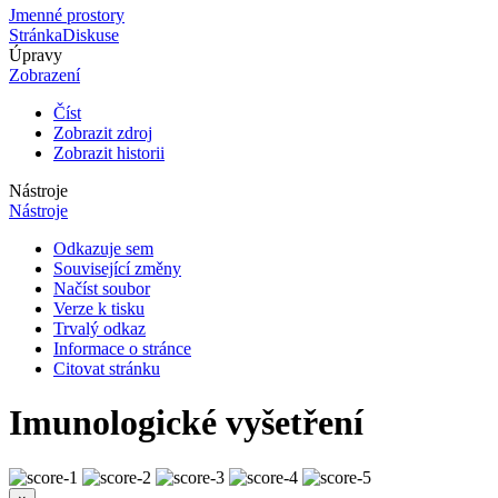
Jmenné prostory
Stránka
Diskuse
Úpravy
Zobrazení
Číst
Zobrazit zdroj
Zobrazit historii
Nástroje
Nástroje
Odkazuje sem
Související změny
Načíst soubor
Verze k tisku
Trvalý odkaz
Informace o stránce
Citovat stránku
Imunologické vyšetření