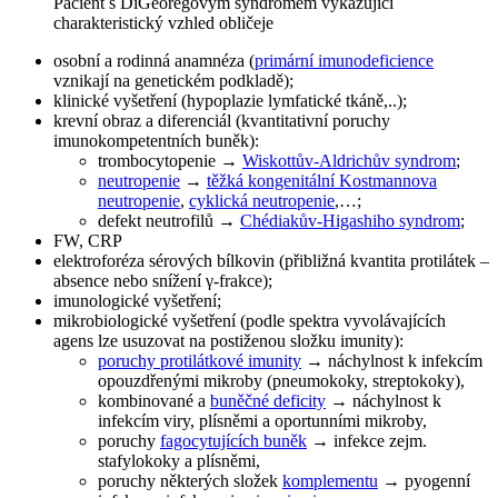
Pacient s DiGeoregovým syndromem vykazující
charakteristický vzhled obličeje
osobní a rodinná anamnéza (
primární imunodeficience
vznikají na genetickém podkladě);
klinické vyšetření (hypoplazie lymfatické tkáně,..);
krevní obraz a diferenciál (kvantitativní poruchy
imunokompetentních buněk):
trombocytopenie →
Wiskottův-Aldrichův syndrom
;
neutropenie
→
těžká kongenitální Kostmannova
neutropenie
,
cyklická neutropenie
,…;
defekt neutrofilů →
Chédiakův-Higashiho syndrom
;
FW, CRP
elektroforéza sérových bílkovin (přibližná kvantita protilátek –
absence nebo snížení γ-frakce);
imunologické vyšetření;
mikrobiologické vyšetření (podle spektra vyvolávajících
agens lze usuzovat na postiženou složku imunity):
poruchy protilátkové imunity
→ náchylnost k infekcím
opouzdřenými mikroby (pneumokoky, streptokoky),
kombinované a
buněčné deficity
→ náchylnost k
infekcím viry, plísněmi a oportunními mikroby,
poruchy
fagocytujících buněk
→ infekce zejm.
stafylokoky a plísněmi,
poruchy některých složek
komplementu
→ pyogenní