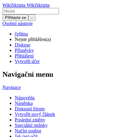
WikiSkripta
WikiSkripta
Přihlaste se
↓
Osobní nástroje
čeština
Nejste přihlášen(a)
Diskuse
Příspěvky
Přihlášení
Vytvořit účet
Navigační menu
Navigace
Nápověda
Nástěnka
Diskusní fórum
Vytvořit nový článek
Poslední změny
Speciální stránky
Načíst soubor
Jak (se) učit