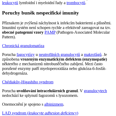
leukocytů
lymfoidní i myeloidní řady a
trombocytů
.
Poruchy buněk nespecifické imunity
Příznakem je zvýšená náchylnost k infekcím bakteriemi a plísněmi.
Imunitní systém není schopen rychle a efektivně zareagovat na tzv.
obecné patogenní vzory
PAMP
(Pathogen-Associated Molecular
Pattern).
Chronická granulomatóza
Porucha
fagocytózy
u
neutrofilních granulocytů
a
makrofágů
. Je
způsobena
vrozeným enzymatickým defektem (enzymopatie)
některého z mechanizmů nitrobuněčného zabíjení. Mezi často
porušené enzymy patří myeloperoxidáza nebo glukóza-6-fosfát-
dehydrogenáza.
Chédiakův-Higashiho syndrom
Porucha
uvolňování intracelulárních granul
. V
granulocytech
nedochází ke splynutí fagozomů s lysozomem.
Onemocnění je spojeno s
albinizmem
.
LAD syndrom (
leukocyte adhesion deficiency
)