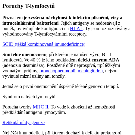
Poruchy T-lymfocytů
Příznakem je
zvýšená náchylnost k infekcím plísněmi, viry a
intracelulárními bakteriemi
. Jejich antigeny se nedostávají z
buněk, ovlivňují ale konfiguraci na
HLA I
. Ty jsou rozpoznávány a
vyhodnocovány T-lymfocytárními receptory.
SCID (těžká kombinovaná imunodeficince)
Smrtelné onemocnění
, při kterém je narušen vývoj B i T
lymfocytů. Ve 40 % je jeho podkladem
defekt enzymu ADA
(adenozin-deamináza). Postižené dítě neprospívá, trpí těžkými
vodnatými průjmy,
bronchopneumonií
,
meningitidou
, nejsou
vyvinuté mízní uzliny ani tonzily.
Jedná se o první onemocnění úspěšně léčené genovou terapií.
Syndrom nahých lymfocytů
Porucha tvorby
MHC II
. To vede k zhoršení až nemožnosti
předkládání antigenu lymocytům.
Retikulární dysgeneze
Nejtěžší imunodeficit, při kterém dochází k defektu prekurzorů