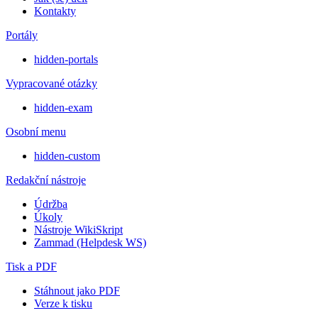
Kontakty
Portály
hidden-portals
Vypracované otázky
hidden-exam
Osobní menu
hidden-custom
Redakční nástroje
Údržba
Úkoly
Nástroje WikiSkript
Zammad (Helpdesk WS)
Tisk a PDF
Stáhnout jako PDF
Verze k tisku