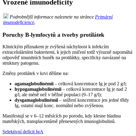
Vrozené imunodeficity
Podrobnější informace naleznete na stránce
Primární
imunodeficience
.
Poruchy B-lymfocytů a tvorby protilátek
Klinickým příznakem je zvýšená náchylnost k infekcím
extracelulárními bakteriemi, k jejich zničení totiž výrazně napomáhá
odpověď imunitních buněk na protilátky, specificky navázané na
struktury patogenu.
Změny protilátek v krvi dělíme na:
agamaglobulinémii
– celková koncentrace Ig je pod 2 g/l;
hypogamaglobulinémii
– celková koncentrace Ig je nad 2
g/l, ale méně než v běžné populaci (9–17 g/l);
dysgamaglobulinémii
– snížení koncentrace jen jedné třídy
Ig, ostatní mají konc. normální nebo zvýšenou.
Manifestují se v 6–12 měsících po porodu, kdy klesne hladina
mateřských, transplacentárně přenesených imunoglobulinů.
Selektivní deficit IgA