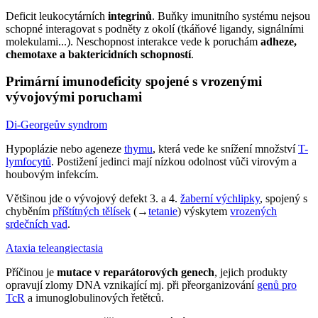
Deficit leukocytárních
integrinů
. Buňky imunitního systému nejsou
schopné interagovat s podněty z okolí (tkáňové ligandy, signálními
molekulami...). Neschopnost interakce vede k poruchám
adheze,
chemotaxe a baktericidních schopností
.
Primární imunodeficity spojené s vrozenými
vývojovými poruchami
Di-Georgeův syndrom
Hypoplázie nebo ageneze
thymu
, která vede ke snížení množství
T-
lymfocytů
. Postižení jedinci mají nízkou odolnost vůči virovým a
houbovým infekcím.
Většinou jde o vývojový defekt 3. a 4.
žaberní výchlipky
, spojený s
chyběním
příštítných tělísek
(→
tetanie
) výskytem
vrozených
srdečních vad
.
Ataxia teleangiectasia
Příčinou je
mutace v reparátorových genech
, jejich produkty
opravují zlomy DNA vznikající mj. při přeorganizování
genů pro
TcR
a imunoglobulinových řetětců.