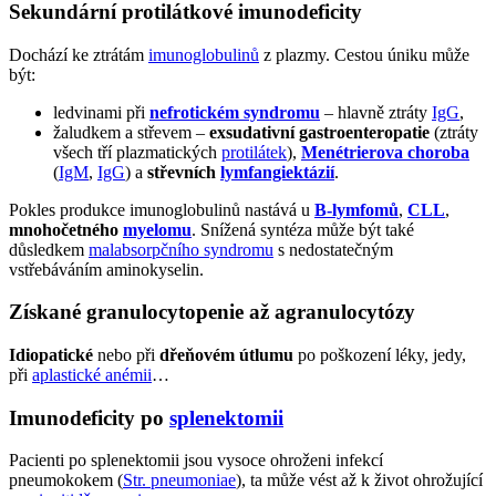
Sekundární protilátkové imunodeficity
Dochází ke ztrátám
imunoglobulinů
z plazmy. Cestou úniku může
být:
ledvinami při
nefrotickém syndromu
– hlavně ztráty
IgG
,
žaludkem a střevem –
exsudativní gastroenteropatie
(ztráty
všech tří plazmatických
protilátek
),
Menétrierova choroba
(
IgM
,
IgG
) a
střevních
lymfangiektázií
.
Pokles produkce imunoglobulinů nastává u
B-lymfomů
,
CLL
,
mnohočetného
myelomu
. Snížená syntéza může být také
důsledkem
malabsorpčního syndromu
s nedostatečným
vstřebáváním aminokyselin.
Získané granulocytopenie až agranulocytózy
Idiopatické
nebo při
dřeňovém útlumu
po poškození léky, jedy,
při
aplastické anémii
…
Imunodeficity po
splenektomii
Pacienti po splenektomii jsou vysoce ohroženi infekcí
pneumokokem (
Str. pneumoniae
), ta může vést až k život ohrožující