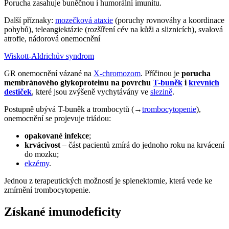
Porucha zasahuje buněčnou i humorální imunitu.
Další příznaky:
mozečková ataxie
(poruchy rovnováhy a koordinace
pohybů), teleangiektázie (rozšíření cév na kůži a sliznicích), svalová
atrofie, nádorová onemocnění
Wiskott-Aldrichův syndrom
GR onemocnění vázané na
X-chromozom
. Příčinou je
porucha
membránového glykoproteinu na povrchu
T-buněk
i
krevních
destiček
, které jsou zvýšeně vychytávány ve
slezině
.
Postupně ubývá T-buněk a trombocytů (→
trombocytopenie
),
onemocnění se projevuje triádou:
opakované infekce
;
krvácivost
– část pacientů zmírá do jednoho roku na krvácení
do mozku;
ekzémy
.
Jednou z terapeutických možností je splenektomie, která vede ke
zmírnění trombocytopenie.
Získané imunodeficity