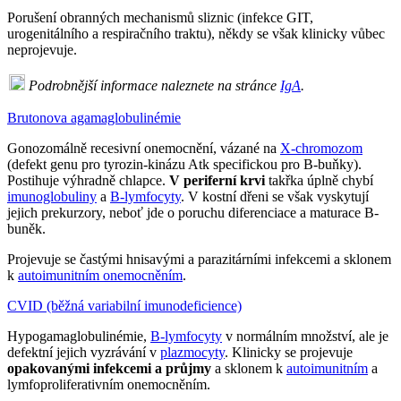
Porušení obranných mechanismů sliznic (infekce GIT,
urogenitálního a respiračního traktu), někdy se však klinicky vůbec
neprojevuje.
Podrobnější informace naleznete na stránce
IgA
.
Brutonova agamaglobulinémie
Gonozomálně recesivní onemocnění, vázané na
X-chromozom
(defekt genu pro tyrozin-kinázu Atk specifickou pro B-buňky).
Postihuje výhradně chlapce.
V periferní krvi
takřka úplně chybí
imunoglobuliny
a
B-lymfocyty
. V kostní dřeni se však vyskytují
jejich prekurzory, neboť jde o poruchu diferenciace a maturace B-
buněk.
Projevuje se častými hnisavými a parazitárními infekcemi a sklonem
k
autoimunitním onemocněním
.
CVID (běžná variabilní imunodeficience)
Hypogamaglobulinémie,
B-lymfocyty
v normálním množství, ale je
defektní jejich vyzrávání v
plazmocyty
. Klinicky se projevuje
opakovanými infekcemi a průjmy
a sklonem k
autoimunitním
a
lymfoproliferativním onemocněním.