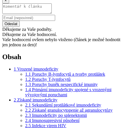
×
Odeslat
Děkujeme za Vaše podněty.
Děkujeme za Vaše hodnocení.
Vaše hodnocení ovšem nebylo vloženo (článek je možné hodnotit
jen jednou za den)!
Obsah
1
Vrozené imunodeficity
1.1
Poruchy B-lymfocytů a tvorby protilátek
1.2
Poruchy T-lymfocytů
1.3
Poruchy buněk nespecifické imunity
1.4
Primární imunodeficity spojené s vrozenými
vývojovými poruchami
2
Získané imunodeficity
2.1
Sekundární protilátkové imunodeficity
2.2
Získané granulocytopenie až agranulocytózy
2.3
Imunodeficity po splenektomii
2.4
Imunosupresivní působení
2.5
Infekce virem HIV