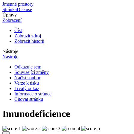
Jmenné prostory
Stránka
Diskuse
Úpravy
Zobrazení
Číst
Zobrazit zdroj
Zobrazit historii
Nástroje
Nástroje
Odkazuje sem
Související změny
Načíst soubor
Verze k tisku
Trvalý odkaz
Informace o stránce
Citovat stránku
Imunodeficience