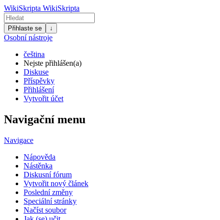
WikiSkripta
WikiSkripta
Přihlaste se
↓
Osobní nástroje
čeština
Nejste přihlášen(a)
Diskuse
Příspěvky
Přihlášení
Vytvořit účet
Navigační menu
Navigace
Nápověda
Nástěnka
Diskusní fórum
Vytvořit nový článek
Poslední změny
Speciální stránky
Načíst soubor
Jak (se) učit