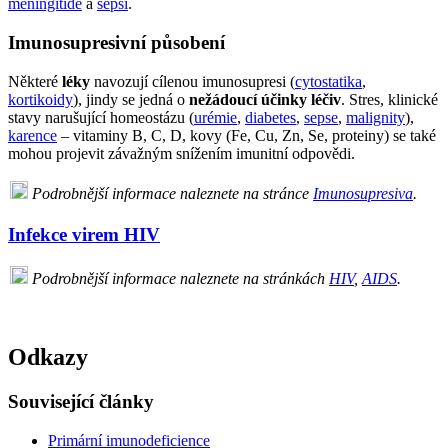
meningitidě
a
sepsi
.
Imunosupresivní působení
Některé
léky
navozují cílenou imunosupresi (
cytostatika
,
kortikoidy
), jindy se jedná o
nežádoucí účinky léčiv
. Stres, klinické
stavy narušující homeostázu (
urémie
,
diabetes
,
sepse
,
malignity
),
karence
– vitaminy B, C, D, kovy (Fe, Cu, Zn, Se, proteiny) se také
mohou projevit závažným snížením imunitní odpovědi.
Podrobnější informace naleznete na stránce
Imunosupresiva
.
Infekce virem HIV
Podrobnější informace naleznete na stránkách
HIV
,
AIDS
.
Odkazy
Související články
Primární imunodeficience