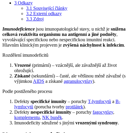
3
Odkazy
3.1
Související články
3.2
Externí odkazy
3.3
Zdroj
Imunodeficience
jsou imunopatologické stavy, u nichž je
snížena
celková reaktivita organismu na antigenní a jiné podněty
,
vyvolávající specifickou nebo nespecifickou imunitní reakci.
Hlavním klinickým projevem je
zvýšená náchylnost k infekcím
.
Rozdělení imunodeficitů
Vrozené
(primární) – vzácnější, ale závažnější až život
ohrožující.
Získané
(sekundární) – časté, ale většinou méně závažné (s
výjimkou
AIDS
a získané
agranulocytózy
).
Podle postiženého procesu
Defekty
specifické imunity
– poruchy
T-lymfocytů
a
B-
lymfocytů
(porucha tvorby
protilátek
).
Defekty
nespecifické imunity
– poruchy
fagocytózy
,
komplementu
,
NK buněk
.
Imunodeficity sdružené s jinými
vrozenými syndromy
.