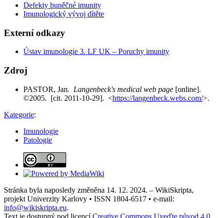
Defekty buněčné imunity
Imunologický vývoj dítěte
Externí odkazy
Ústav imunologie 3. LF UK – Poruchy imunity
Zdroj
PASTOR, Jan.
Langenbeck's medical web page
[online].
©2005. [cit. 2011-10-29]. <
https://langenbeck.webs.com/
>.
Kategorie
:
Imunologie
Patologie
Stránka byla naposledy změněna 14. 12. 2024. – WikiSkripta,
projekt Univerzity Karlovy • ISSN 1804-6517 • e-mail:
info@wikiskripta.eu
.
Text je dostupný pod licencí
Creative Commons Uveďte původ 4.0