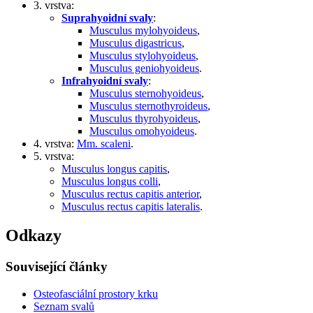
3. vrstva:
Suprahyoidní svaly
:
Musculus mylohyoideus
,
Musculus digastricus
,
Musculus stylohyoideus
,
Musculus geniohyoideus
.
Infrahyoidní svaly
:
Musculus sternohyoideus
,
Musculus sternothyroideus
,
Musculus thyrohyoideus
,
Musculus omohyoideus
.
4. vrstva:
Mm. scaleni
.
5. vrstva:
Musculus longus capitis
,
Musculus longus colli
,
Musculus rectus capitis anterior
,
Musculus rectus capitis lateralis
.
Odkazy
Související články
Osteofasciální prostory krku
Seznam svalů