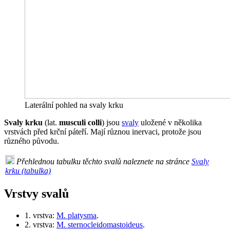
Laterální pohled na svaly krku
Svaly krku
(lat.
musculi colli
) jsou
svaly
uložené v několika
vrstvách před krční páteří. Mají různou inervaci, protože jsou
různého původu.
Přehlednou tabulku těchto svalů naleznete na stránce
Svaly
krku (tabulka)
Vrstvy svalů
1. vrstva:
M. platysma
.
2. vrstva:
M. sternocleidomastoideus
.