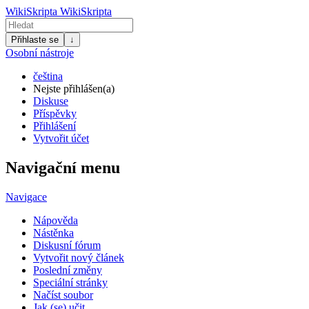
WikiSkripta
WikiSkripta
Přihlaste se
↓
Osobní nástroje
čeština
Nejste přihlášen(a)
Diskuse
Příspěvky
Přihlášení
Vytvořit účet
Navigační menu
Navigace
Nápověda
Nástěnka
Diskusní fórum
Vytvořit nový článek
Poslední změny
Speciální stránky
Načíst soubor
Jak (se) učit