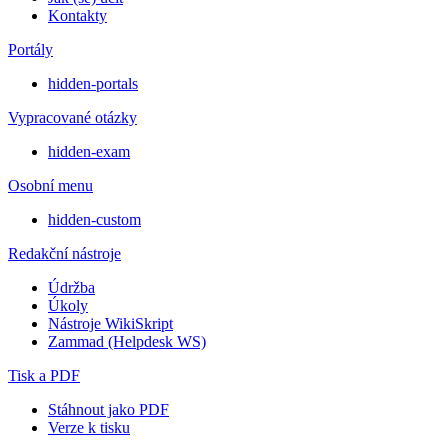
Kontakty
Portály
hidden-portals
Vypracované otázky
hidden-exam
Osobní menu
hidden-custom
Redakční nástroje
Údržba
Úkoly
Nástroje WikiSkript
Zammad (Helpdesk WS)
Tisk a PDF
Stáhnout jako PDF
Verze k tisku