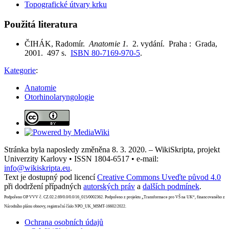
Topografické útvary krku
Použitá literatura
ČIHÁK, Radomír.
Anatomie 1.
2. vydání. Praha : Grada,
2001. 497 s.
ISBN 80-7169-970-5
.
Kategorie
:
Anatomie
Otorhinolaryngologie
Stránka byla naposledy změněna 8. 3. 2020. – WikiSkripta, projekt
Univerzity Karlovy • ISSN 1804-6517 • e-mail:
info@wikiskripta.eu
.
Text je dostupný pod licencí
Creative Commons Uveďte původ 4.0
při dodržení případných
autorských práv
a
dalších podmínek
.
Podpořeno OP VVV č. CZ.02.2.69/0.0/0.0/16_015/0002362. Podpořeno z projektu „Transformace pro VŠ na UK“, financovaného z
Národního plánu obnovy, registrační číslo NPO_UK_MSMT-16602/2022.
Ochrana osobních údajů