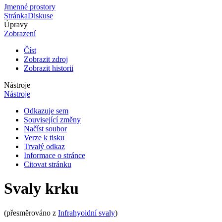
Jmenné prostory
Stránka
Diskuse
Úpravy
Zobrazení
Číst
Zobrazit zdroj
Zobrazit historii
Nástroje
Nástroje
Odkazuje sem
Související změny
Načíst soubor
Verze k tisku
Trvalý odkaz
Informace o stránce
Citovat stránku
Svaly krku
(přesměrováno z
Infrahyoidní svaly
)