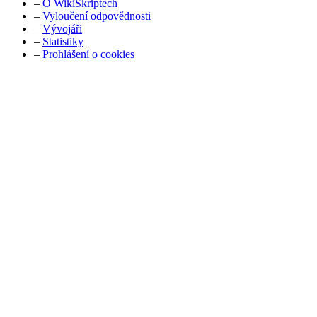
–
O WikiSkriptech
–
Vyloučení odpovědnosti
–
Vývojáři
–
Statistiky
–
Prohlášení o cookies