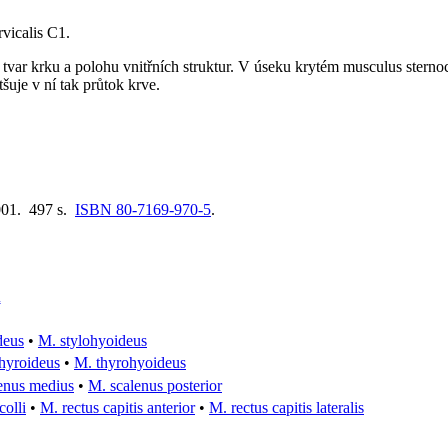
vicalis C1.
var krku a polohu vnitřních struktur. V úseku krytém musculus sternocl
tšuje v ní tak průtok krve.
001. 497 s.
ISBN 80-7169-970-5
.
u
deus
•
M. stylohyoideus
thyroideus
•
M. thyrohyoideus
enus medius
•
M. scalenus posterior
colli
•
M. rectus capitis anterior
•
M. rectus capitis lateralis