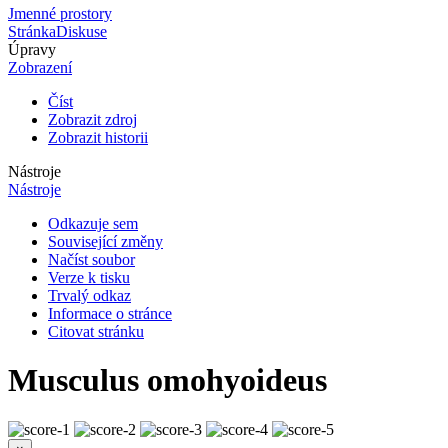
Jmenné prostory
Stránka
Diskuse
Úpravy
Zobrazení
Číst
Zobrazit zdroj
Zobrazit historii
Nástroje
Nástroje
Odkazuje sem
Související změny
Načíst soubor
Verze k tisku
Trvalý odkaz
Informace o stránce
Citovat stránku
Musculus omohyoideus