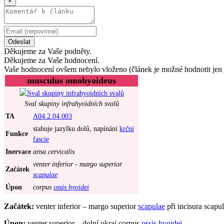
×
Odeslat
Děkujeme za Vaše podněty.
Děkujeme za Vaše hodnocení.
Vaše hodnocení ovšem nebylo vloženo (článek je možné hodnotit jen 
musculus omohyoideus
Sval skupiny infrahyoidních svalů
TA
A04.2.04.003
stahuje jazylku dolů, napínání
krční
Funkce
fascie
Inervace
ansa cervicalis
venter inferior - margo superior
Začátek
scapulae
Úpon
corpus
ossis hyoidei
Začátek:
venter inferior – margo superior
scapulae
při incisura scapul
Úpon:
venter superior – dolní okraj corpus
ossis hyoidei
.