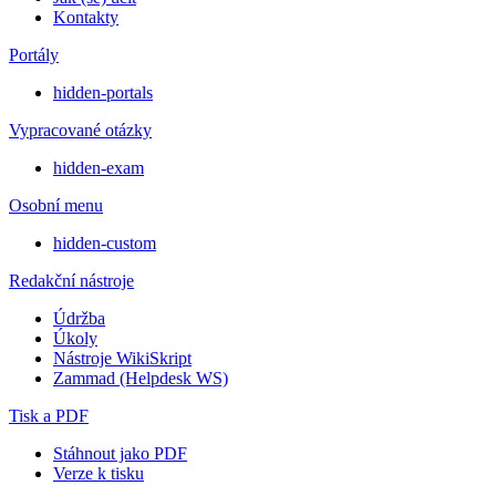
Kontakty
Portály
hidden-portals
Vypracované otázky
hidden-exam
Osobní menu
hidden-custom
Redakční nástroje
Údržba
Úkoly
Nástroje WikiSkript
Zammad (Helpdesk WS)
Tisk a PDF
Stáhnout jako PDF
Verze k tisku