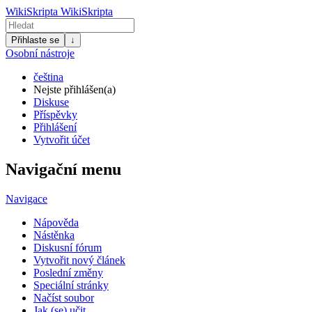
WikiSkripta
WikiSkripta
Přihlaste se
↓
Osobní nástroje
čeština
Nejste přihlášen(a)
Diskuse
Příspěvky
Přihlášení
Vytvořit účet
Navigační menu
Navigace
Nápověda
Nástěnka
Diskusní fórum
Vytvořit nový článek
Poslední změny
Speciální stránky
Načíst soubor
Jak (se) učit