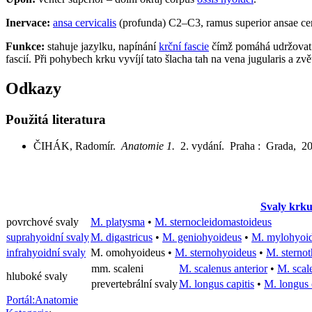
Inervace:
ansa cervicalis
(profunda) C2–C3, ramus superior ansae cer
Funkce:
stahuje jazylku, napínání
krční fascie
čímž pomáhá udržovat t
fascií. Při pohybech krku vyvíjí tato šlacha tah na vena jugularis a zvě
Odkazy
Použitá literatura
ČIHÁK, Radomír.
Anatomie 1.
2. vydání. Praha : Grada, 2
Svaly krk
povrchové svaly
M. platysma
•
M. sternocleidomastoideus
suprahyoidní svaly
M. digastricus
•
M. geniohyoideus
•
M. mylohyoi
infrahyoidní svaly
M. omohyoideus
•
M. sternohyoideus
•
M. sterno
mm. scaleni
M. scalenus anterior
•
M. scal
hluboké svaly
prevertebrální svaly
M. longus capitis
•
M. longus 
Portál:Anatomie