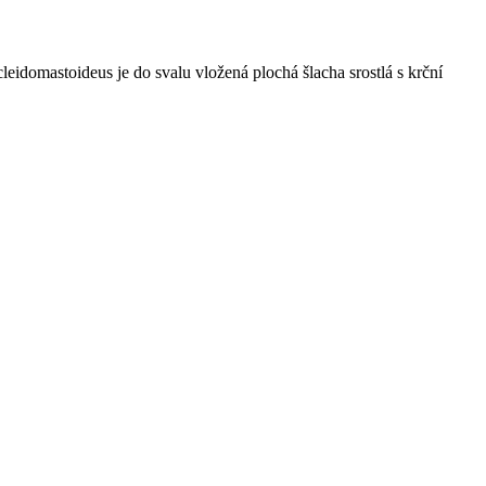
eidomastoideus je do svalu vložená plochá šlacha srostlá s krční