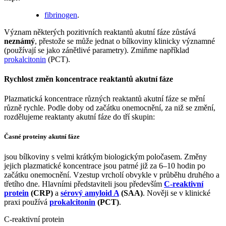
fibrinogen
.
Význam některých pozitivních reaktantů akutní fáze zůstává
neznámý
, přestože se může jednat o bílkoviny klinicky významné
(používají se jako zánětlivé parametry). Zmiňme například
prokalcitonin
(PCT).
Rychlost změn koncentrace reaktantů akutní fáze
Plazmatická koncentrace různých reaktantů akutní fáze se mění
různě rychle. Podle doby od začátku onemocnění, za niž se změní,
rozdělujeme reaktanty akutní fáze do tří skupin:
Časné proteiny akutní fáze
jsou bílkoviny s velmi krátkým biologickým poločasem. Změny
jejich plazmatické koncentrace jsou patrné již za 6–10 hodin po
začátku onemocnění. Vzestup vrcholí obvykle v průběhu druhého a
třetího dne. Hlavními představiteli jsou především
C-reaktivní
protein
(CRP)
a
sérový amyloid A
(SAA)
. Nověji se v klinické
praxi používá
prokalcitonin
(PCT)
.
C-reaktivní protein