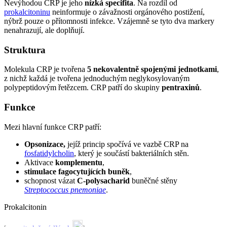
Nevýhodou CRP je jeho
nízká specifita
. Na rozdíl od
prokalcitoninu
neinformuje o závažnosti orgánového postižení,
nýbrž pouze o přítomnosti infekce. Vzájemně se tyto dva markery
nenahrazují, ale doplňují.
Struktura
Molekula CRP je tvořena
5 nekovalentně spojenými jednotkami
,
z nichž každá je tvořena jednoduchým neglykosylovaným
polypeptidovým řetězcem. CRP patří do skupiny
pentraxinů
.
Funkce
Mezi hlavní funkce CRP patří:
Opsonizace,
jejíž princip spočívá ve vazbě CRP na
fosfatidylcholin
, který je součástí bakteriálních stěn.
Aktivace
komplementu
,
stimulace fagocytujících buněk
,
schopnost vázat
C-polysacharid
buněčné stěny
Streptococcus pnemoniae
.
Prokalcitonin