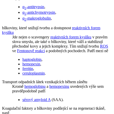
α
-antitrypsin
,
1
α
-antichymotrypsin
,
1
α
-makroglobulin
,
2
bílkoviny, které snižují tvorbu a dostupnost
reaktivních forem
kyslíku
Jde nejen o scavengery
reaktivních forem kyslíku
v pravém
slova smyslu, ale také o bílkoviny, které váží a stabilizují
přechodné kovy a jejich komplexy. Tím snižují tvorbu
ROS
ve
Fentonově reakci
a podobných pochodech. Patří mezi ně
haptoglobin
,
hemopexin
,
ferritin
,
ceruloplasmin
.
Transport odpadních látek vznikajících během zánětu
Kromě
hemoglobinu
a
hemopexinu
uvedených výše sem
pravděpodobně patří
sérový amyloid A
(SAA).
Koagulační faktory a bílkoviny podílející se na regeneraci tkáně,
např.