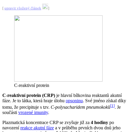
[
upravit vložený článek
]
C-reaktivní protein
C-reaktivní protein (CRP)
je hlavní bílkovina
reaktantů akutní
fáze
. Je to látka, která hraje úlohu
opsoninu
. Své jméno získal díky
[
1
]
tomu, že precipituje s tzv.
C-polysacharidem pneumokok
ů
. Je
součásti
vrozené imunity
.
Plazmatická koncentrace CRP se zvyšuje již za
4 hodiny
po
navození
reakce akutní fáze
a v průběhu prvních dvou dnů jeho