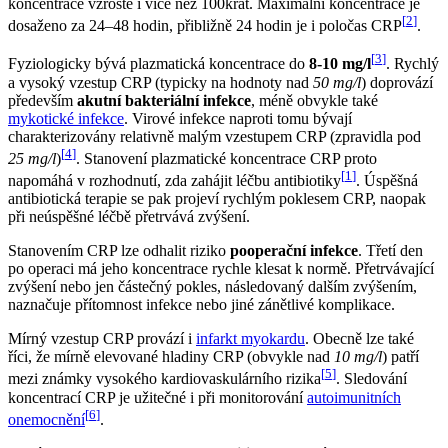
koncentrace vzroste i více než 100krát. Maximální koncentrace je
[
2
]
dosaženo za 24–48 hodin, přibližně 24 hodin je i poločas CRP
.
[
3
]
Fyziologicky bývá plazmatická koncentrace do
8-10 mg/l
. Rychlý
a vysoký vzestup CRP (typicky na hodnoty nad
50 mg/l
) doprovází
především
akutní bakteriální infekce
, méně obvykle také
mykotické infekce
. Virové infekce naproti tomu bývají
charakterizovány relativně malým vzestupem CRP (zpravidla pod
[
4
]
25 mg/l
)
. Stanovení plazmatické koncentrace CRP proto
[
1
]
napomáhá v rozhodnutí, zda zahájit léčbu antibiotiky
. Úspěšná
antibiotická terapie se pak projeví rychlým poklesem CRP, naopak
při neúspěšné léčbě přetrvává zvýšení.
Stanovením CRP lze odhalit riziko
pooperační infekce
. Třetí den
po operaci má jeho koncentrace rychle klesat k normě. Přetrvávající
zvýšení nebo jen částečný pokles, následovaný dalším zvýšením,
naznačuje přítomnost infekce nebo jiné zánětlivé komplikace.
Mírný vzestup CRP provází i
infarkt myokardu
. Obecně lze také
říci, že mírně elevované hladiny CRP (obvykle nad
10 mg/l
) patří
[
5
]
mezi známky vysokého kardiovaskulárního rizika
. Sledování
koncentrací CRP je užitečné i při monitorování
autoimunitních
[
6
]
onemocnění
.