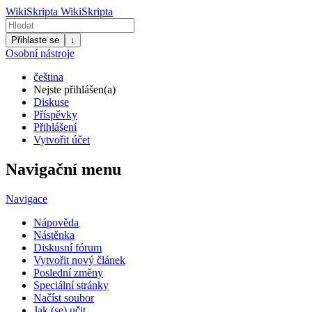
WikiSkripta
WikiSkripta
Přihlaste se
↓
Osobní nástroje
čeština
Nejste přihlášen(a)
Diskuse
Příspěvky
Přihlášení
Vytvořit účet
Navigační menu
Navigace
Nápověda
Nástěnka
Diskusní fórum
Vytvořit nový článek
Poslední změny
Speciální stránky
Načíst soubor
Jak (se) učit