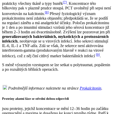
[
7
]
prakticky všechny tkáně a typy buněk
. Koncentrace této
bílkoviny pak v plazmě prudce stoupá. PCT uvolněný při sepsi není
[
8
]
konvertován na kalcitonin.
Přesný fyziologický význam
prokalcitoninu není zdaleka objasněn; předpokládá se, že se podílí
na regulaci zánětu a má analgetické účinky. Poločas prokalcitoninu
je 1 den a po imunitní stimulaci vzrůstá jeho sérová koncentrace již
během 2–3 hodin asi dvacetinásobně. Zvýšení lze pozorovat jen při
generalizovaných bakteriálních, mykotických a protozoárních
infekcích
, neobjevuje se u virových infekcí. Jeho sekreci stimulují
IL-6, IL-1 a TNF-alfa. Zdá se však, že sekrece není aktivována
interferonem-gamma (produkovaným hlavně v reakci na virové
[
9
]
infekce), což z něj činí citlivý marker bakteriálních infekcí
.
S méně výrazným vzestupem se lze setkat u polytraumat, popálenin
a po rozsáhlých břišních operacích.
Podrobnější informace naleznete na stránce
Prokalcitonin
.
Proteiny akutní fáze se střední dobou odpovědi
jsou proteiny, jejichž koncentrace se mění 12–36 hodin po začátku
onemocnění a maxima je dosaženo ke konci prvního týdne. Patří k