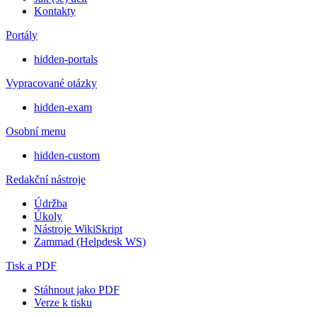
Kontakty
Portály
hidden-portals
Vypracované otázky
hidden-exam
Osobní menu
hidden-custom
Redakční nástroje
Údržba
Úkoly
Nástroje WikiSkript
Zammad (Helpdesk WS)
Tisk a PDF
Stáhnout jako PDF
Verze k tisku