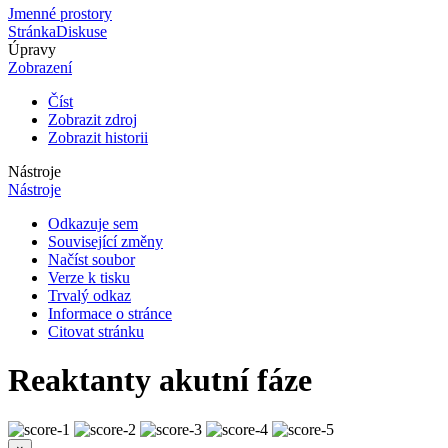
Jmenné prostory
Stránka
Diskuse
Úpravy
Zobrazení
Číst
Zobrazit zdroj
Zobrazit historii
Nástroje
Nástroje
Odkazuje sem
Související změny
Načíst soubor
Verze k tisku
Trvalý odkaz
Informace o stránce
Citovat stránku
Reaktanty akutní fáze