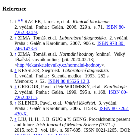
Reference
a
b
↑
RACEK, Jaroslav, et al.
Klinická biochemie.
2. vydání. Praha : Galén, 2006. 329 s. s. 71.
ISBN 80-
7262-324-9
.
↑
ZIMA, Tomáš, et al.
Laboratorní diagnostika.
2. vydání.
Praha : Galén a Karolinum, 2007. 906 s.
ISBN 978-80-
246-1423-6
.
↑
ZIMA, Tomáš, et al.
Normální hodnoty
[online]. Velký
lékařský slovník online, [cit. 2020-02-13].
<
http://lekarske.slovniky.cz/normalni-hodnoty
>.
↑
KESSLER, Siegfried.
Laboratorní dagnostika.
1. vydání. Praha : Scientia medica, 1993. 252 s.
Memorix; s. 52.
ISBN 80-85526-12-3
.
↑
GREGOR, Pavel a Petr WIDIMSKÝ, et al.
Kardiologie.
2. vydání. Praha : Galén, 1999. 595 s. s. 168.
ISBN 80-
7262-021-5
.
↑
KLENER, Pavel, et al.
Vnitřní lékařství.
3. vydání.
Praha : Galén a Karolinum, 2006. 1158 s.
ISBN 80-7262-
430-X
.
↑
LIU, H. H., J. B. GUO a Y. GENG. Procalcitonin: present
and future.
Irish Journal of Medical Science (1971 -).
2015, roč. 3, vol. 184, s. 597-605, ISSN 0021-1265. DOI: