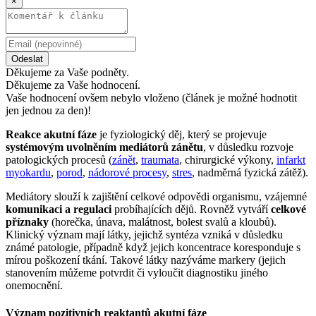
×
Odeslat
Děkujeme za Vaše podněty.
Děkujeme za Vaše hodnocení.
Vaše hodnocení ovšem nebylo vloženo (článek je možné hodnotit
jen jednou za den)!
Reakce akutní fáze
je fyziologický děj, který se projevuje
systémovým uvolněním mediátorů zánětu
, v důsledku rozvoje
patologických procesů (
zánět
,
traumata
, chirurgické výkony,
infarkt
myokardu
,
porod
,
nádorové procesy
,
stres
, nadměrná fyzická zátěž).
Mediátory slouží k zajištění celkové odpovědi organismu, vzájemné
komunikaci a regulaci
probíhajících dějů. Rovněž vytváří
celkové
příznaky
(horečka, únava, malátnost, bolest svalů a kloubů).
Klinický význam mají látky, jejichž syntéza vzniká v důsledku
známé patologie, případně když jejich koncentrace koresponduje s
mírou poškození tkání. Takové látky nazýváme markery (jejich
stanovením můžeme potvrdit či vyloučit diagnostiku jiného
onemocnění.
Význam pozitivních reaktantů akutní fáze