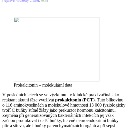
[
upravit vložený článek
]
Prokalcitonin – molekulární data
V posledních letech se ve výzkumu i v klinické praxi začíná jako
reaktant akutní fáze
využívat
prokalcitonin (PCT).
Tuto bílkovinu
o 116 aminokyselinách a molekulové hmotnosti 13 000 fyziologicky
tvoří C buňky štítné žlázy jako prekurzor hormonu kalcitoninu.
Zejména při generalizovaných bakteriálních infekcích jej však
začnou produkovat i další buňky, hlavně neuroendokrinní buňky
plic a střeva, ale i buňky parenchymatózních orgánů a při sepsi