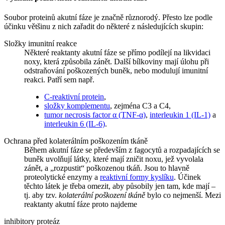
Soubor proteinů akutní fáze je značně různorodý. Přesto lze podle
účinku většinu z nich zařadit do některé z následujících skupin:
Složky imunitní reakce
Některé reaktanty akutní fáze se přímo podílejí na likvidaci
noxy, která způsobila zánět. Další bílkoviny mají úlohu při
odstraňování poškozených buněk, nebo modulují imunitní
reakci. Patří sem např.
C-reaktivní protein
,
složky komplementu
, zejména C3 a C4,
tumor necrosis factor α (TNF-α)
,
interleukin 1 (IL-1)
a
interleukin 6 (IL-6)
.
Ochrana před kolaterálním poškozením tkáně
Během akutní fáze se především z fagocytů a rozpadajících se
buněk uvolňují látky, které mají zničit noxu, jež vyvolala
zánět, a „rozpustit“ poškozenou tkáň. Jsou to hlavně
proteolytické enzymy a
reaktivní formy kyslíku
. Účinek
těchto látek je třeba omezit, aby působily jen tam, kde mají –
tj. aby tzv.
kolaterální poškození tkáně
bylo co nejmenší. Mezi
reaktanty akutní fáze proto najdeme
inhibitory proteáz