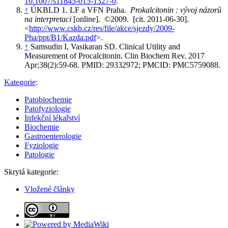
10.1007/s11845-015-1327-0
.
↑
ÚKBLD 1. LF a VFN Praha.
Prokalcitonin : vývoj názorů
na interpretaci
[online]. ©2009. [cit. 2011-06-30].
<
http://www.cskb.cz/res/file/akce/sjezdy/2009-
Pha/ppt/B1/Kazda.pdf
>.
↑
Samsudin I, Vasikaran SD. Clinical Utility and
Measurement of Procalcitonin. Clin Biochem Rev. 2017
Apr;38(2):59-68. PMID: 29332972; PMCID: PMC5759088.
Kategorie
:
Patobiochemie
Patofyziologie
Infekční lékařství
Biochemie
Gastroenterologie
Fyziologie
Patologie
Skrytá kategorie:
Vložené články