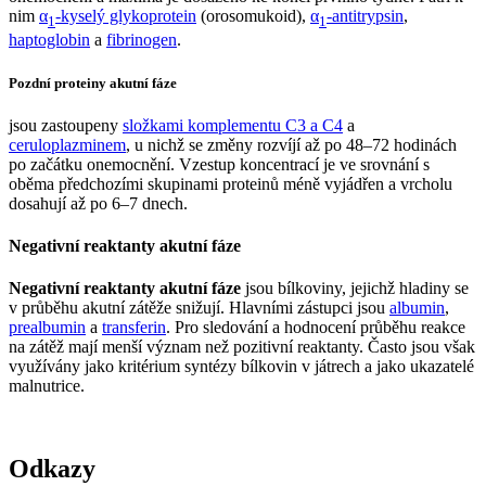
nim
α
-kyselý glykoprotein
(orosomukoid),
α
-antitrypsin
,
1
1
haptoglobin
a
fibrinogen
.
Pozdní proteiny akutní fáze
jsou zastoupeny
složkami komplementu C3 a C4
a
ceruloplazminem
, u nichž se změny rozvíjí až po 48–72 hodinách
po začátku onemocnění. Vzestup koncentrací je ve srovnání s
oběma předchozími skupinami proteinů méně vyjádřen a vrcholu
dosahují až po 6–7 dnech.
Negativní reaktanty akutní fáze
Negativní reaktanty akutní fáze
jsou bílkoviny, jejichž hladiny se
v průběhu akutní zátěže snižují. Hlavními zástupci jsou
albumin
,
prealbumin
a
transferin
. Pro sledování a hodnocení průběhu reakce
na zátěž mají menší význam než pozitivní reaktanty. Často jsou však
využívány jako kritérium syntézy bílkovin v játrech a jako ukazatelé
malnutrice.
Odkazy