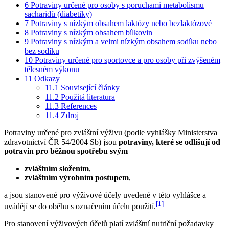
6
Potraviny určené pro osoby s poruchami metabolismu
sacharidů (diabetiky)
7
Potraviny s nízkým obsahem laktózy nebo bezlaktózové
8
Potraviny s nízkým obsahem bílkovin
9
Potraviny s nízkým a velmi nízkým obsahem sodíku nebo
bez sodíku
10
Potraviny určené pro sportovce a pro osoby při zvýšeném
tělesném výkonu
11
Odkazy
11.1
Související články
11.2
Použitá literatura
11.3
References
11.4
Zdroj
Potraviny určené pro zvláštní výživu (podle vyhlášky Ministerstva
zdravotnictví ČR 54/2004 Sb) jsou
potraviny, které se odlišují od
potravin pro běžnou spotřebu svým
zvláštním složením
,
zvláštním výrobním postupem
,
a jsou stanovené pro výživové účely uvedené v této vyhlášce a
[
1
]
uvádějí se do oběhu s označením účelu použití.
Pro stanovení výživových účelů platí zvláštní nutriční požadavky