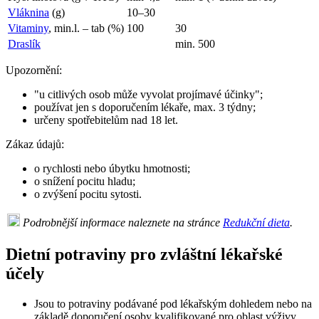
Vláknina
(g)
10–30
Vitaminy
, min.l. – tab (%)
100
30
Draslík
min. 500
Upozornění:
"u citlivých osob může vyvolat projímavé účinky";
používat jen s doporučením lékaře, max. 3 týdny;
určeny spotřebitelům nad 18 let.
Zákaz údajů:
o rychlosti nebo úbytku hmotnosti;
o snížení pocitu hladu;
o zvýšení pocitu sytosti.
Podrobnější informace naleznete na stránce
Redukční dieta
.
Dietní potraviny pro zvláštní lékařské
účely
Jsou to potraviny podávané pod lékařským dohledem nebo na
základě doporučení osoby kvalifikované pro oblast výživy