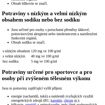
Obsah bílkovin se značí.
Potraviny s nízkým a velmi nízkým
obsahem sodíku nebo bez sodíku
Jsou určené pro osoby s poruchami přeměny látkové,
potravinovými alergiemi nebo intolerancemi a narušenými
funkcemi orgánů.
Obsah sodíku se značí.
s nízkým obsahem
120 mg ve 100 g/ml
s velmi nízkým
40 mg ve 100 g/ml
bez sodíku
5 mg ve 100 g/ml
Potraviny určené pro sportovce a pro
osoby při zvýšeném tělesném výkonu
Jsou to potraviny zajišťující vyšší příjem:
energie (sacharidů, tuků) a nutrientů zvyšujících využití
energetických zdrojů (B1,
karnitin
,
chrom
aj.);
bílkovin,
peptidů
a aminokyselin, tedy látek podporujících