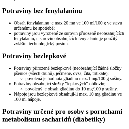
Potraviny bez fenylalaninu
Obsah fenylalaninu je max.20 mg ve 100 ml/100 g ve stavu
určenému ke spotřebě;
potraviny jsou vyrobené ze surovin přirozeně neobsahujících
fenylalanin, u surovin obsahujících fenylalanin je použitý
zvláštní technologický postup.
Potraviny bezlepkové
Potraviny přirozeně bezlepkové (neobsahující žádné složky
pšenice (všech druhů), ječmene, ovsa, žita, tritikale);
povolená je hodnota gliadinu max.1 mg/100 g sušiny.
Potraviny obsahující složky "lepkových" obilovin;
povolený je obsah gliadinu do 10 mg/100 g sušiny.
Nápoje jsou bezlepkové obsahují-li max. 10 mg gliadinu ve
100 ml nápoje.
Potraviny určené pro osoby s poruchami
metabolismu sacharidů (diabetiky)