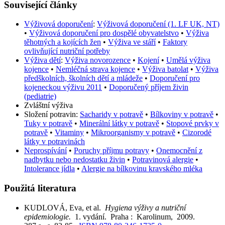
Související články
Výživová doporučení
:
Výživová doporučení (1. LF UK, NT)
•
Výživová doporučení pro dospělé obyvatelstvo
•
Výživa
těhotných a kojících žen
•
Výživa ve stáří
•
Faktory
ovlivňující nutriční potřeby
Výživa dětí
:
Výživa novorozence
•
Kojení
•
Umělá výživa
kojence
•
Nemléčná strava kojence
•
Výživa batolat
•
Výživa
předškolních, školních dětí a mládeže
•
Doporučení pro
kojeneckou výživu 2011
•
Doporučený příjem živin
(pediatrie)
Zvláštní výživa
Složení potravin:
Sacharidy v potravě
•
Bílkoviny v potravě
•
Tuky v potravě
•
Minerální látky v potravě
•
Stopové prvky v
potravě
•
Vitaminy
•
Mikroorganismy v potravě
•
Cizorodé
látky v potravinách
Neprospívání
•
Poruchy příjmu potravy
•
Onemocnění z
nadbytku nebo nedostatku živin
•
Potravinová alergie
•
Intolerance jídla
•
Alergie na bílkovinu kravského mléka
Použitá literatura
KUDLOVÁ, Eva, et al.
Hygiena výživy a nutriční
epidemiologie.
1. vydání. Praha : Karolinum, 2009.