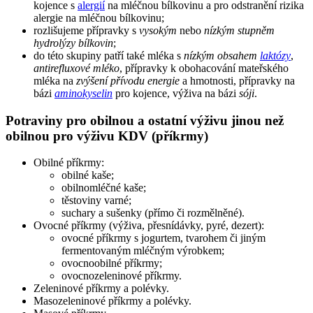
kojence s
alergií
na mléčnou bílkovinu a pro odstranění rizika
alergie na mléčnou bílkovinu;
rozlišujeme přípravky s
vysokým
nebo
nízkým stupněm
hydrolýzy bílkovin
;
do této skupiny patří také mléka s
nízkým obsahem
laktózy
,
antirefluxové mléko
, přípravky k obohacování mateřského
mléka na
zvýšení přívodu energie
a hmotnosti, přípravky na
bázi
aminokyselin
pro kojence, výživa na bázi
sóji
.
Potraviny pro obilnou a ostatní výživu jinou než
obilnou pro výživu KDV (příkrmy)
Obilné příkrmy:
obilné kaše;
obilnomléčné kaše;
těstoviny varné;
suchary a sušenky (přímo či rozmělněné).
Ovocné příkrmy (výživa, přesnídávky, pyré, dezert):
ovocné příkrmy s jogurtem, tvarohem či jiným
fermentovaným mléčným výrobkem;
ovocnoobilné příkrmy;
ovocnozeleninové příkrmy.
Zeleninové příkrmy a polévky.
Masozeleninové příkrmy a polévky.