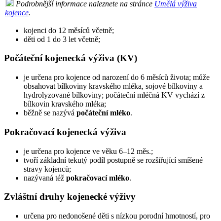
Podrobnější informace naleznete na stránce
Umělá výživa
kojence
.
kojenci do 12 měsíců včetně;
děti od 1 do 3 let včetně;
Počáteční kojenecká výživa (KV)
je určena pro kojence od narození do 6 měsíců života; může
obsahovat bílkoviny kravského mléka, sojové bílkoviny a
hydrolyzované bílkoviny; počáteční mléčná KV vychází z
bílkovin kravského mléka;
běžně se nazývá
počáteční mléko
.
Pokračovací kojenecká výživa
je určena pro kojence ve věku 6–12 měs.;
tvoří základní tekutý podíl postupně se rozšiřující smíšené
stravy kojenců;
nazývaná též
pokračovací mléko
.
Zvláštní druhy kojenecké výživy
určena pro nedonošené děti s nízkou porodní hmotností, pro