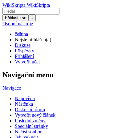
WikiSkripta
WikiSkripta
Přihlaste se
↓
Osobní nástroje
čeština
Nejste přihlášen(a)
Diskuse
Příspěvky
Přihlášení
Vytvořit účet
Navigační menu
Navigace
Nápověda
Nástěnka
Diskusní fórum
Vytvořit nový článek
Poslední změny
Speciální stránky
Načíst soubor
Jak (se) učit