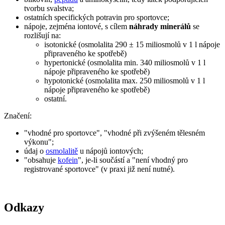
tvorbu svalstva;
ostatních specifických potravin pro sportovce;
nápoje, zejména iontové, s cílem
náhrady minerálů
se
rozlišují na:
isotonické (osmolalita 290 ± 15 miliosmolů v 1 l nápoje
připraveného ke spotřebě)
hypertonické (osmolalita min. 340 miliosmolů v 1 l
nápoje připraveného ke spotřebě)
hypotonické (osmolalita max. 250 miliosmolů v 1 l
nápoje připraveného ke spotřebě)
ostatní.
Značení:
"vhodné pro sportovce", "vhodné při zvýšeném tělesném
výkonu";
údaj o
osmolalitě
u nápojů iontových;
"obsahuje
kofein
", je-li součástí a "není vhodný pro
registrované sportovce" (v praxi již není nutné).
Odkazy