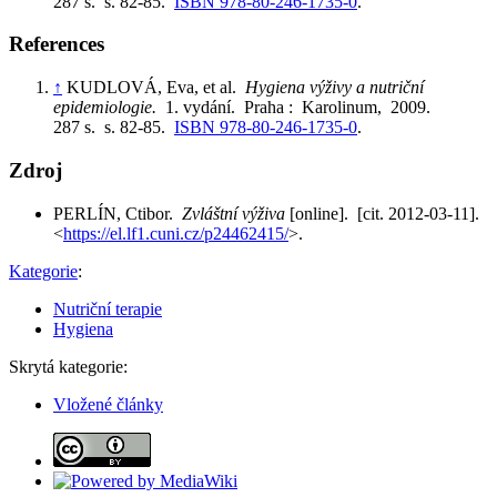
287 s. s. 82-85.
ISBN 978-80-246-1735-0
.
References
↑
KUDLOVÁ, Eva, et al.
Hygiena výživy a nutriční
epidemiologie.
1. vydání. Praha : Karolinum, 2009.
287 s. s. 82-85.
ISBN 978-80-246-1735-0
.
Zdroj
PERLÍN, Ctibor.
Zvláštní výživa
[online]. [cit. 2012-03-11].
<
https://el.lf1.cuni.cz/p24462415/
>.
Kategorie
:
Nutriční terapie
Hygiena
Skrytá kategorie:
Vložené články