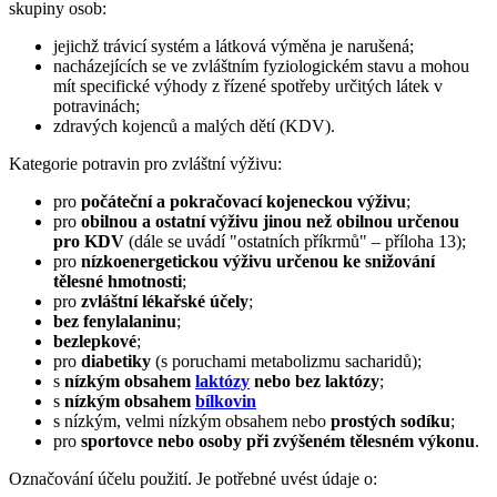
skupiny osob:
jejichž trávicí systém a látková výměna je narušená;
nacházejících se ve zvláštním fyziologickém stavu a mohou
mít specifické výhody z řízené spotřeby určitých látek v
potravinách;
zdravých kojenců a malých dětí (KDV).
Kategorie potravin pro zvláštní výživu:
pro
počáteční a pokračovací kojeneckou výživu
;
pro
obilnou a ostatní výživu jinou než obilnou určenou
pro KDV
(dále se uvádí "ostatních příkrmů" – příloha 13);
pro
nízkoenergetickou výživu určenou ke snižování
tělesné hmotnosti
;
pro
zvláštní lékařské účely
;
bez fenylalaninu
;
bezlepkové
;
pro
diabetiky
(s poruchami metabolizmu sacharidů);
s
nízkým obsahem
laktózy
nebo bez laktózy
;
s
nízkým obsahem
bílkovin
s nízkým, velmi nízkým obsahem nebo
prostých sodíku
;
pro
sportovce nebo osoby při zvýšeném tělesném výkonu
.
Označování účelu použití. Je potřebné uvést údaje o: