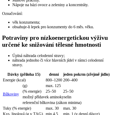
Masové příkrmy.
Nápoje na bázi ovoce a zeleniny a koncentráty.
Označování:
věk konzumenta;
obsahuje-li lepek pro konzumenty do 6 měs. věku.
Potraviny pro nízkoenergetickou výživu
určené ke snižování tělesné hmotnosti
Úplná náhrada celodenní stravy;
náhrada jednoho či více hlavních jídel v rámci celodenní
stravy.
Dávky (příloha 15)
denní
jeden pokrm (zřejmě jídlo)
Energie (kcal)
800–1200
200–400
(g)
max. 125
(% energie)
25–50
25–50
Bílkoviny
možný přídavek aminokyselin
referenční bílkovina (zákon minima)
Tuky (% energie)
max. 30
max. 30
Kys. linolová (g v TAG)
min 4,5
min. 1 (v denní dávce)