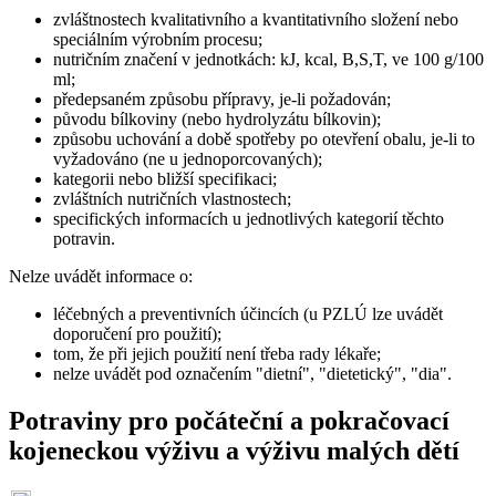
zvláštnostech kvalitativního a kvantitativního složení nebo
speciálním výrobním procesu;
nutričním značení v jednotkách: kJ, kcal, B,S,T, ve 100 g/100
ml;
předepsaném způsobu přípravy, je-li požadován;
původu bílkoviny (nebo hydrolyzátu bílkovin);
způsobu uchování a době spotřeby po otevření obalu, je-li to
vyžadováno (ne u jednoporcovaných);
kategorii nebo bližší specifikaci;
zvláštních nutričních vlastnostech;
specifických informacích u jednotlivých kategorií těchto
potravin.
Nelze uvádět informace o:
léčebných a preventivních účincích (u PZLÚ lze uvádět
doporučení pro použití);
tom, že při jejich použití není třeba rady lékaře;
nelze uvádět pod označením "dietní", "dietetický", "dia".
Potraviny pro počáteční a pokračovací
kojeneckou výživu a výživu malých dětí