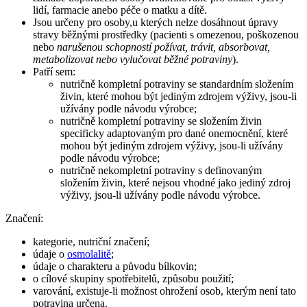
lidí, farmacie anebo péče o matku a dítě.
Jsou určeny pro osoby,u kterých nelze dosáhnout úpravy
stravy běžnými prostředky (pacienti s omezenou, poškozenou
nebo
narušenou schopností požívat, trávit, absorbovat,
metabolizovat nebo vylučovat běžné potraviny
).
Patří sem:
nutričně kompletní potraviny se standardním složením
živin, které mohou být jediným zdrojem výživy, jsou-li
užívány podle návodu výrobce;
nutričně kompletní potraviny se složením živin
specificky adaptovaným pro dané onemocnění, které
mohou být jediným zdrojem výživy, jsou-li užívány
podle návodu výrobce;
nutričně nekompletní potraviny s definovaným
složením živin, které nejsou vhodné jako jediný zdroj
výživy, jsou-li užívány podle návodu výrobce.
Značení:
kategorie, nutriční značení;
údaje o
osmolalitě
;
údaje o charakteru a původu bílkovin;
o cílové skupiny spotřebitelů, způsobu použití;
varování, existuje-li možnost ohrožení osob, kterým není tato
potravina určena.