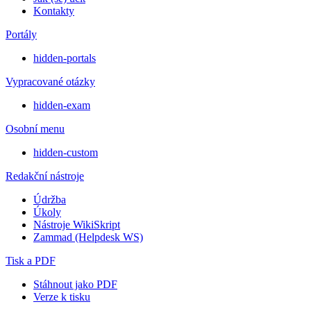
Kontakty
Portály
hidden-portals
Vypracované otázky
hidden-exam
Osobní menu
hidden-custom
Redakční nástroje
Údržba
Úkoly
Nástroje WikiSkript
Zammad (Helpdesk WS)
Tisk a PDF
Stáhnout jako PDF
Verze k tisku