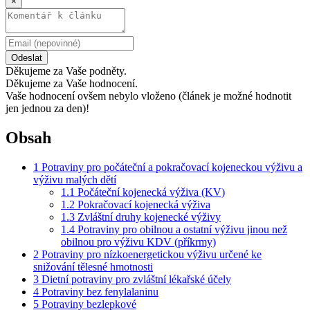
×
Odeslat
Děkujeme za Vaše podněty.
Děkujeme za Vaše hodnocení.
Vaše hodnocení ovšem nebylo vloženo (článek je možné hodnotit
jen jednou za den)!
Obsah
1
Potraviny pro počáteční a pokračovací kojeneckou výživu a
výživu malých dětí
1.1
Počáteční kojenecká výživa (KV)
1.2
Pokračovací kojenecká výživa
1.3
Zvláštní druhy kojenecké výživy
1.4
Potraviny pro obilnou a ostatní výživu jinou než
obilnou pro výživu KDV (příkrmy)
2
Potraviny pro nízkoenergetickou výživu určené ke
snižování tělesné hmotnosti
3
Dietní potraviny pro zvláštní lékařské účely
4
Potraviny bez fenylalaninu
5
Potraviny bezlepkové