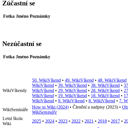
Zúčastní se
Fotka
Jméno
Poznámky
Nezúčastní se
Fotka
Jméno
Poznámky
50. WikiVíkend
•
49. WikiVíkend
•
48. WikiVíkend
WikiVíkend
•
39. WikiVíkend
•
38. WikiVíkend
•
37
WikiVíkendy
WikiVíkend
•
29. WikiVíkend
•
28. WikiVíkend
•
27
WikiVíkend
•
19. WikiVíkend
•
18. WikiVíkend
•
17
WikiVíkend
•
9. WikiVíkend
•
8. WikiVíkend
•
7. W
How to Wiki (2024)
•
Členění a nadpisy (2023)
•
Obr
WikiSemináře
WikiSemináře
Letní škola
2025
•
2024
•
2023
•
2022
•
2021
•
2018
•
2017
•
2
Wiki