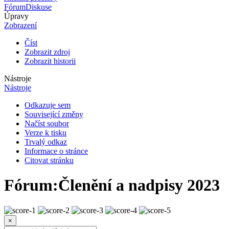
Fórum
Diskuse
Úpravy
Zobrazení
Číst
Zobrazit zdroj
Zobrazit historii
Nástroje
Nástroje
Odkazuje sem
Související změny
Načíst soubor
Verze k tisku
Trvalý odkaz
Informace o stránce
Citovat stránku
Fórum
:
Členění a nadpisy 2023
×