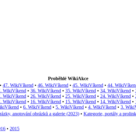
Proběhlé WikiAkce
•
47. WikiVíkend
•
46. WikiVíkend
•
45. WikiVíkend
•
44. WikiVíken
. WikiVíkend
•
36. WikiVíkend
•
35. WikiVíkend
•
34. WikiVíkend
•
. WikiVíkend
•
26. WikiVíkend
•
25. WikiVíkend
•
24. WikiVíkend
•
. WikiVíkend
•
16. WikiVíkend
•
15. WikiVíkend
•
14. WikiVíkend
•
ikiVíkend
•
6. WikiVíkend
•
5. WikiVíkend
•
4. WikiVíkend
•
3. Wiki
ázky, anotování obrázků a galerie (2023)
•
Kategorie, portály a prolin
016
•
2015