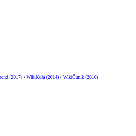
kend (2017)
•
WikiKola (2014)
•
WikiČuník (2010)