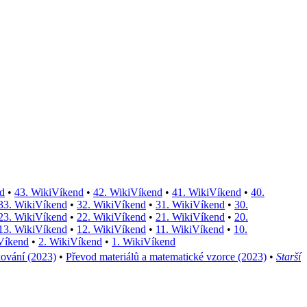
d
•
43. WikiVíkend
•
42. WikiVíkend
•
41. WikiVíkend
•
40.
33. WikiVíkend
•
32. WikiVíkend
•
31. WikiVíkend
•
30.
23. WikiVíkend
•
22. WikiVíkend
•
21. WikiVíkend
•
20.
13. WikiVíkend
•
12. WikiVíkend
•
11. WikiVíkend
•
10.
Víkend
•
2. WikiVíkend
•
1. WikiVíkend
kování (2023)
•
Převod materiálů a matematické vzorce (2023)
•
Starší