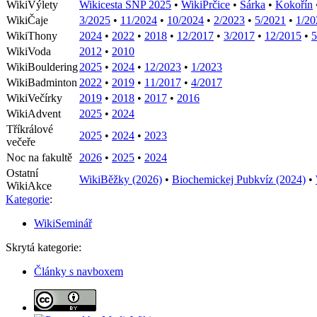
WikiVýlety
Wikicesta SNP 2025
•
WikiPrčice
•
Šárka
•
Kokořín
WikiČaje
3/2025
•
11/2024
•
10/2024
•
2/2023
•
5/2021
•
1/20
WikiThony
2024
•
2022
•
2018
•
12/2017
•
3/2017
•
12/2015
•
5
WikiVoda
2012
•
2010
WikiBouldering
2025
•
2024
•
12/2023
•
1/2023
WikiBadminton
2022
•
2019
•
11/2017
•
4/2017
WikiVečírky
2019
•
2018
•
2017
•
2016
WikiAdvent
2025
•
2024
Tříkrálové
2025
•
2024
•
2023
večeře
Noc na fakultě
2026
•
2025
•
2024
Ostatní
WikiBěžky (2026)
•
Biochemickej Pubkvíz (2024)
•
WikiAkce
Kategorie
:
WikiSeminář
Skrytá kategorie:
Články s navboxem