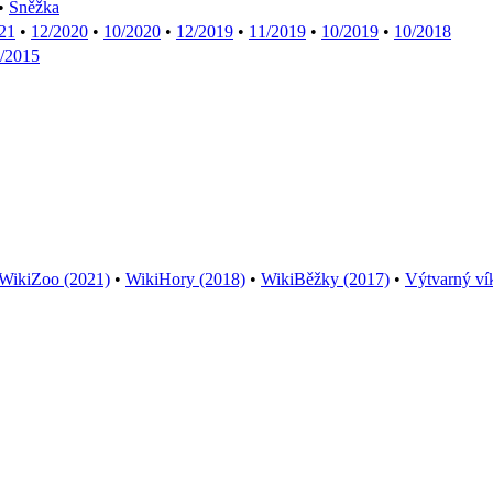
•
Sněžka
21
•
12/2020
•
10/2020
•
12/2019
•
11/2019
•
10/2019
•
10/2018
/2015
WikiZoo (2021)
•
WikiHory (2018)
•
WikiBěžky (2017)
•
Výtvarný ví