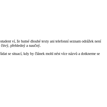
tudent ví, že hutné dlouhé texty ani telefonní seznam odrážek není
ň čtivý, přehledný a naučný.
řádat se situací, kdy by článek mohl nést více názvů a dotkneme se