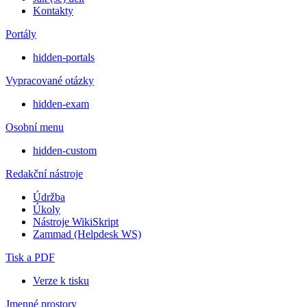
Kontakty
Portály
hidden-portals
Vypracované otázky
hidden-exam
Osobní menu
hidden-custom
Redakční nástroje
Údržba
Úkoly
Nástroje WikiSkript
Zammad (Helpdesk WS)
Tisk a PDF
Verze k tisku
Jmenné prostory