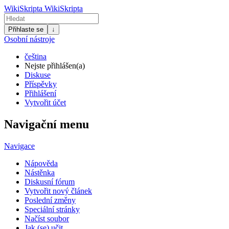
WikiSkripta
WikiSkripta
Přihlaste se
↓
Osobní nástroje
čeština
Nejste přihlášen(a)
Diskuse
Příspěvky
Přihlášení
Vytvořit účet
Navigační menu
Navigace
Nápověda
Nástěnka
Diskusní fórum
Vytvořit nový článek
Poslední změny
Speciální stránky
Načíst soubor
Jak (se) učit