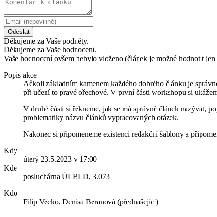
Odeslat
Děkujeme za Vaše podněty.
Děkujeme za Vaše hodnocení.
Vaše hodnocení ovšem nebylo vloženo (článek je možné hodnotit jen 
Popis akce
Ačkoli základním kamenem každého dobrého článku je správnost j
při učení to pravé ořechové. V první části workshopu si ukážeme
V druhé části si řekneme, jak se má správně článek nazývat, po
problematiky názvu článků vypracovaných otázek.
Nakonec si připomeneme existenci redakční šablony a připomen
Kdy
úterý 23.5.2023 v 17:00
Kde
posluchárna ÚLBLD, 3.073
Kdo
Filip Vecko, Denisa Beranová (přednášející)