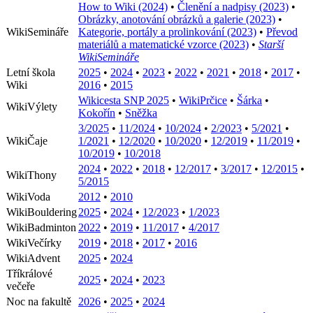
How to Wiki (2024)
•
Členění a nadpisy (2023)
•
Obrázky, anotování obrázků a galerie (2023)
•
WikiSemináře
Kategorie, portály a prolinkování (2023)
•
Převod
materiálů a matematické vzorce (2023)
•
Starší
WikiSemináře
Letní škola
2025
•
2024
•
2023
•
2022
•
2021
•
2018
•
2017
•
Wiki
2016
•
2015
Wikicesta SNP 2025
•
WikiPrčice
•
Šárka
•
WikiVýlety
Kokořín
•
Sněžka
3/2025
•
11/2024
•
10/2024
•
2/2023
•
5/2021
•
WikiČaje
1/2021
•
12/2020
•
10/2020
•
12/2019
•
11/2019
•
10/2019
•
10/2018
2024
•
2022
•
2018
•
12/2017
•
3/2017
•
12/2015
•
WikiThony
5/2015
WikiVoda
2012
•
2010
WikiBouldering
2025
•
2024
•
12/2023
•
1/2023
WikiBadminton
2022
•
2019
•
11/2017
•
4/2017
WikiVečírky
2019
•
2018
•
2017
•
2016
WikiAdvent
2025
•
2024
Tříkrálové
2025
•
2024
•
2023
večeře
Noc na fakultě
2026
•
2025
•
2024