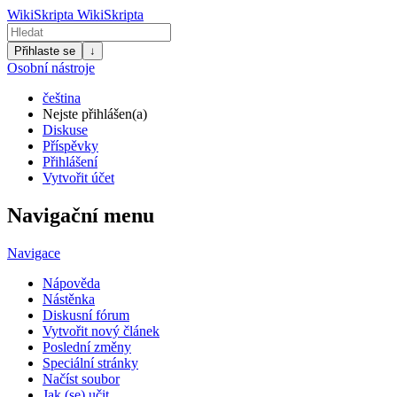
WikiSkripta
WikiSkripta
Přihlaste se
↓
Osobní nástroje
čeština
Nejste přihlášen(a)
Diskuse
Příspěvky
Přihlášení
Vytvořit účet
Navigační menu
Navigace
Nápověda
Nástěnka
Diskusní fórum
Vytvořit nový článek
Poslední změny
Speciální stránky
Načíst soubor
Jak (se) učit