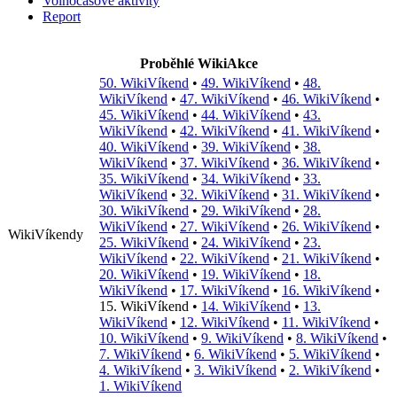
Volnočasové aktivity
Report
Proběhlé WikiAkce
50. WikiVíkend
•
49. WikiVíkend
•
48.
WikiVíkend
•
47. WikiVíkend
•
46. WikiVíkend
•
45. WikiVíkend
•
44. WikiVíkend
•
43.
WikiVíkend
•
42. WikiVíkend
•
41. WikiVíkend
•
40. WikiVíkend
•
39. WikiVíkend
•
38.
WikiVíkend
•
37. WikiVíkend
•
36. WikiVíkend
•
35. WikiVíkend
•
34. WikiVíkend
•
33.
WikiVíkend
•
32. WikiVíkend
•
31. WikiVíkend
•
30. WikiVíkend
•
29. WikiVíkend
•
28.
WikiVíkend
•
27. WikiVíkend
•
26. WikiVíkend
•
WikiVíkendy
25. WikiVíkend
•
24. WikiVíkend
•
23.
WikiVíkend
•
22. WikiVíkend
•
21. WikiVíkend
•
20. WikiVíkend
•
19. WikiVíkend
•
18.
WikiVíkend
•
17. WikiVíkend
•
16. WikiVíkend
•
15. WikiVíkend
•
14. WikiVíkend
•
13.
WikiVíkend
•
12. WikiVíkend
•
11. WikiVíkend
•
10. WikiVíkend
•
9. WikiVíkend
•
8. WikiVíkend
•
7. WikiVíkend
•
6. WikiVíkend
•
5. WikiVíkend
•
4. WikiVíkend
•
3. WikiVíkend
•
2. WikiVíkend
•
1. WikiVíkend