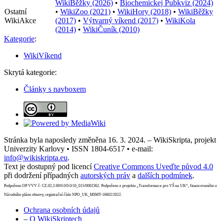
WikiBěžky (2026)
•
Biochemickej Pubkvíz (2024)
Ostatní
•
WikiZoo (2021)
•
WikiHory (2018)
•
WikiBěžky
WikiAkce
(2017)
•
Výtvarný víkend (2017)
•
WikiKola
(2014)
•
WikiČuník (2010)
Kategorie
:
WikiVíkend
Skrytá kategorie:
Články s navboxem
Stránka byla naposledy změněna 16. 3. 2024. – WikiSkripta, projekt
Univerzity Karlovy • ISSN 1804-6517 • e-mail:
info@wikiskripta.eu
.
Text je dostupný pod licencí
Creative Commons Uveďte původ 4.0
při dodržení případných
autorských práv
a
dalších podmínek
.
Podpořeno OP VVV č. CZ.02.2.69/0.0/0.0/16_015/0002362. Podpořeno z projektu „Transformace pro VŠ na UK“, financovaného z
Národního plánu obnovy, registrační číslo NPO_UK_MSMT-16602/2022.
Ochrana osobních údajů
–
O WikiSkriptech