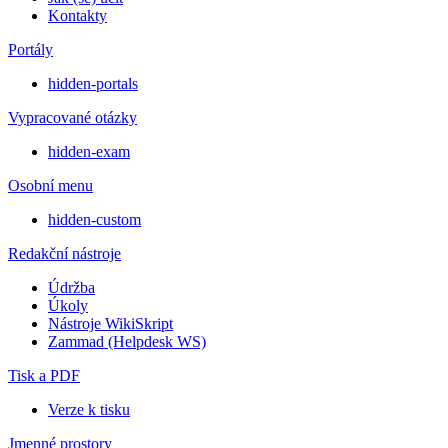
Kontakty
Portály
hidden-portals
Vypracované otázky
hidden-exam
Osobní menu
hidden-custom
Redakční nástroje
Údržba
Úkoly
Nástroje WikiSkript
Zammad (Helpdesk WS)
Tisk a PDF
Verze k tisku
Jmenné prostory