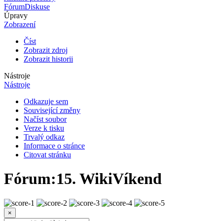
Fórum
Diskuse
Úpravy
Zobrazení
Číst
Zobrazit zdroj
Zobrazit historii
Nástroje
Nástroje
Odkazuje sem
Související změny
Načíst soubor
Verze k tisku
Trvalý odkaz
Informace o stránce
Citovat stránku
Fórum
:
15. WikiVíkend
×